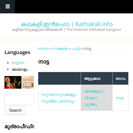
Skip to main content
കഥകളി.ഇൻഫൊ | Kathakali.info
കളിയറിവുകളുടെ തിരമൊഴി | The internet Kathakali hangout
You are here
Home
»
സങ്കേതം
»
പാട്ട്
» നാട്ട
Languages
നാട്ട
English
മലയാളം
ആട്ടക്കഥ
രാഗം
അര്‍ജ്ജുന
സുന്ദര സൂനങ്ങളും
Search form
Search
വിഷാദ
നാട്ട
സുരഭില ചന്ദനവും
വൃത്തം
മുദ്രാപീഡിയ