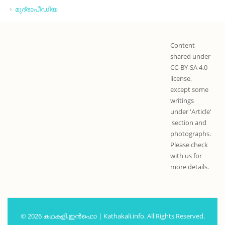
മുദ്രാപീഡിയ
Content
shared under
CC-BY-SA 4.0
license,
except some
writings
under 'Article'
section and
photographs.
Please check
with us for
more details.
© 2026 കഥകളി.ഇൻഫൊ | Kathakali.info. All Rights Reserved.