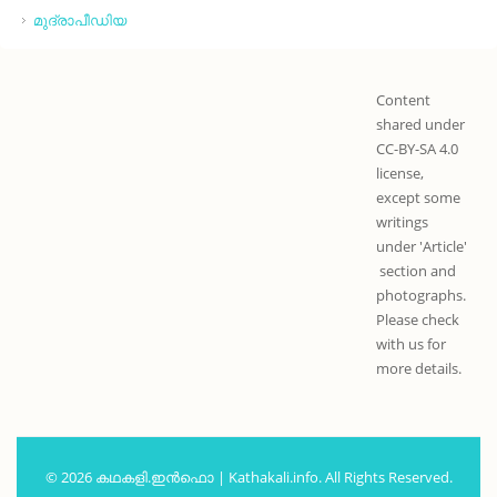
മുദ്രാപീഡിയ
Content
shared under
CC-BY-SA 4.0
license,
except some
writings
under 'Article'
section and
photographs.
Please check
with us for
more details.
© 2026 കഥകളി.ഇൻഫൊ | Kathakali.info. All Rights Reserved.