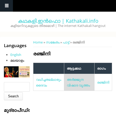
Skip to main content
കഥകളി.ഇൻഫൊ | Kathakali.info
കളിയറിവുകളുടെ തിരമൊഴി | The internet Kathakali hangout
You are here
Home
»
സങ്കേതം
»
പാട്ട്
» രഞ്ജിനി
Languages
രഞ്ജിനി
English
മലയാളം
ആട്ടക്കഥ
രാഗം
വധിച്ചതല്ലാരും
അര്‍ജ്ജുന
രഞ്ജിനി
Search form
Search
ദൈവം
വിഷാദ വൃത്തം
മുദ്രാപീഡിയ