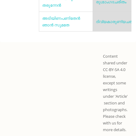
രുഗ്മാംഗദചരിതം
തരുന്നേന്‍
അടിയിണപണിതേൻ
ദിവ്യകാരുണ്യചരിത
ഞാൻ സുമതേ
Content
shared under
CC-BY-SA 4.0
license,
except some
writings
under 'Article'
section and
photographs.
Please check
with us for
more details.