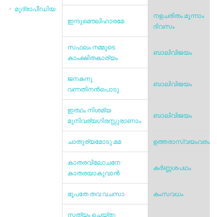
മുദ്രാപീഡിയ
നളചരിതം മൂന്നാം
ഇന്ദുമൌലിഹാരമേ
ദിവസം
സഫലം നമ്മുടെ
ബാലിവിജയം
കാംക്ഷിതകാര്യം
ജനകനു
ബാലിവിജയം
വന്നതിനൻപൊടു
ഇത്ഥം നിശമ്യ
ബാലിവിജയം
മുനിവര്യഗിരസ്സുരാണാം
ചാതുര്യമോടു മമ
ഉത്തരാസ്വയംവരം
കാതരവിലോചനേ
കർണ്ണശപഥം
കാതരയാകുവാന്‍
ഭൂപതേ തവ വചസാ
കംസവധം
സത്യം ചെയ്തു