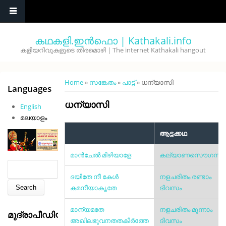
Skip to main content
കഥകളി.ഇൻഫൊ | Kathakali.info
കളിയറിവുകളുടെ തിരമൊഴി | The internet Kathakali hangout
You are here
Home
»
സങ്കേതം
»
പാട്ട്
» ധന്യാസി
Languages
ധന്യാസി
English
മലയാളം
ആട്ടക്കഥ
മാൻ‌ചേൽ മിഴിയാളേ
കല്യാണസൌഗന്ധി
Search form
Search
ദയിതേ നീ കേൾ
നളചരിതം രണ്ടാം
കമനീയാകൃതേ
ദിവസം
മാന്യമതേ
നളചരിതം മൂന്നാം
മുദ്രാപീഡിയ
അഖിലഭുവനതതകീർത്തേ
ദിവസം