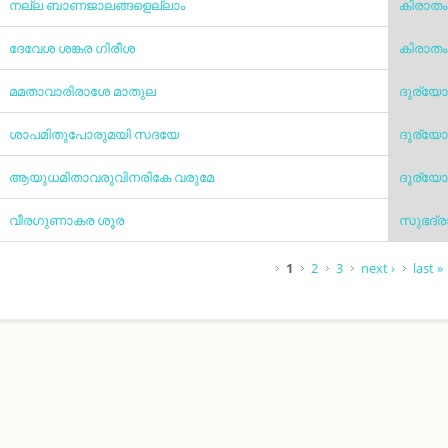
നല്ല ബാണജാലങ്ങളെല്ലാം
കിരാതം
ദേവേശ ശങ്കര ഗിരീശ
കിരാതം
മമതാവാരിരാശേ മാതുല
ദുര്യ
ശാപമിതുപോരുമയി സദയേ
ദുര്യ
ആയുധമിതാവരുവിനരികേ വരുമേ
ദുര്യ
വീരഗുണാകര ശൂര
സുഭദ്
Pages
1
2
3
next ›
last »