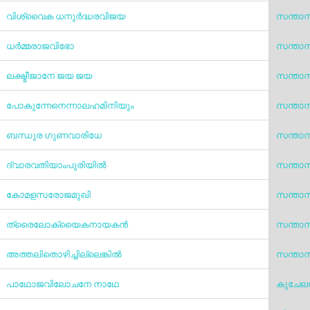
വിശ്വൈക ധനുർദ്ധരവിജയ
സന്താ
ധർമ്മരാജവിഭോ
സന്താ
ലക്ഷ്മീജാനേ ജയ ജയ
സന്താ
പോകുന്നേനെന്നാലഹമിനിയും
സന്താ
ബന്ധുര ഗുണവാരിധേ
സന്താ
ദ്വാരവതിയാംപുരിയിൽ
സന്താ
കോമളസരോജമുഖി
സന്താ
ത്രൈലോക്യൈകനായകൻ
സന്താ
അത്തലിതൊഴിച്ചില്ലെങ്കിൽ
സന്താ
പാഥോജവിലോചനേ നാഥേ
കുചേലവ