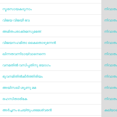
സ്മരസായകദൂനാം
നിവാത
വിജയ വിജയീ ഭവ
നിവാത
അമിതപരാക്രമസുമതേ!
നിവാത
വിജയനഹമിതാ കൈതൊഴുന്നേന്‍
നിവാത
ഖിന്നതവന്നിടായ്‌വാനെന്നെ
നിവാത
വനമതില്‍ വസിപ്പതിനു യോഗം
നിവാത
ഭൂവനമിതിൽകീർത്തിരിയം
നിവാത
അയിസഖി ശൃണു മമ
നിവാത
രഹസിതദരികേ
നിവാത
അർച്ചനം ചെയ്തുപരമേശ്വരൻ
കല്യ