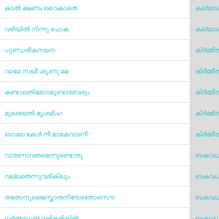
കാൽ ക്ഷണം വൈകാതെ
കല്യ
വഴിയിൽ നിന്നു പോക
കല്യ
പുണ്ഡരീകനയന
കിർമ്മ
വാമേ സഖീ ശൃണു മമ
കിർമ്മ
കണ്ടാലതിമോദമുണ്ടായ്‌വരും
കിർമ്മ
മുഖരയതി ഭൃശമിഹ
കിർമ്മ
ബാലേ കേള്‍ നീ മാമകവാണീ
കിർമ്മ
വാരണാവതമെന്നുണ്ടൊരു
ബകവധ
വല്ലതെന്നുവരികിലും
ബകവധ
തതോനുജൈസ്താതനിദേശതോസൌ
ബകവധ
ധര്‍മ്മസുത! വരികരികില്‍
ബകവധ