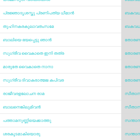
പ്രജ്ഞാദൃശസ്തു പ്രണിപത്യ ധീമാന്‍
ബകവധ
തുഹിനകരകുലാവതംസമേ
ബകവധ
ബാലിയെ ഭയപ്പെട്ടു ഞാന്‍
തോരണയ
സുഗ്രീവ വൈകാതെ ഇനി തത്ര
തോരണയ
മാരുതേ വൈകാതെ നാനാ
തോരണയ
സുഗ്രീവ ദിവാകരാത്മജ കപിവര
തോരണയ
രാജീവദളലോചന രാമ
സീതാസ
ബാലനെങ്കിലുമിവന്‍
സീതാസ
പത്താമനുണ്ണിയെക്കാത്തു
സന്താ
ശരകൂടമാകിയൊരു
സന്താ