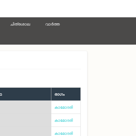
ചിത്രശാല
വാർത്ത
ഥ
രാഗം
കാമോദരി
കാമോദരി
കാമോദരി