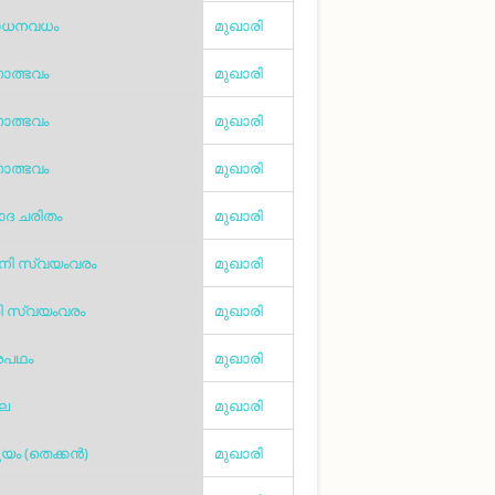
ോധനവധം
മുഖാരി
ത്ഭവം
മുഖാരി
ത്ഭവം
മുഖാരി
ത്ഭവം
മുഖാരി
ാദ ചരിതം
മുഖാരി
നി സ്വയംവരം
മുഖാരി
ണി സ്വയംവരം
മുഖാരി
ശപഥം
മുഖാരി
ീല
മുഖാരി
യം (തെക്കൻ)
മുഖാരി