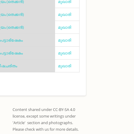
യം (തെക്കൻ)
മുഖാരി
യം (തെക്കൻ)
മുഖാരി
യം (തെക്കൻ)
മുഖാരി
മപട്ടാഭിഷേകം
മുഖാരി
മപട്ടാഭിഷേകം
മുഖാരി
ഷചരിതം
മുഖാരി
Content shared under CC-BY-SA 4.0
license, except some writings under
'Article' section and photographs.
Please check with us for more details.