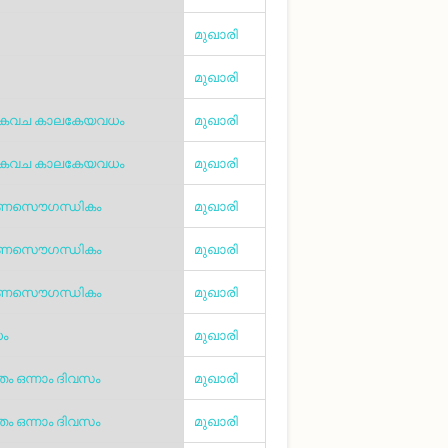
മുഖാരി
മുഖാരി
കവച കാലകേയവധം
മുഖാരി
കവച കാലകേയവധം
മുഖാരി
ാണസൌഗന്ധികം
മുഖാരി
ാണസൌഗന്ധികം
മുഖാരി
ാണസൌഗന്ധികം
മുഖാരി
ം
മുഖാരി
ം ഒന്നാം ദിവസം
മുഖാരി
ം ഒന്നാം ദിവസം
മുഖാരി