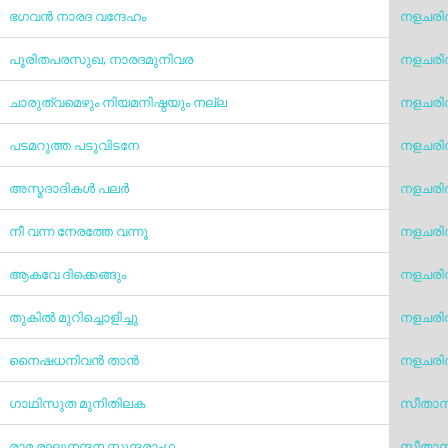
ഭഗവന്‍ നാരദ വന്ദേഹം
നളചരിത
പൂരിതപരസുഖ, നാരദമുനിവര
നളചരിത
ചാരുത്വമെഴും നിയമനിഷ്ഠയും നല്ല
നളചരിത
പടമറുത്ത പടുവിടനേ
നളചരിത
അസ്മദാദികൾ പലർ
നളചരിത
നീ വന്ന നേരത്തേ വന്നൂ
നളചരിത
ആകവേ ദിക്കെങ്ങും
നളചരിത
തുകിൽ മുറിച്ചൊളിച്ചു
നളചരിത
നൈഷധനിവൻ താൻ
നളചരി
ഗാഥിസുത മുനിതിലക
സീതാസ
രാമ രഘുനന്ദന സുന്ദരാംഗ
സീതാസ