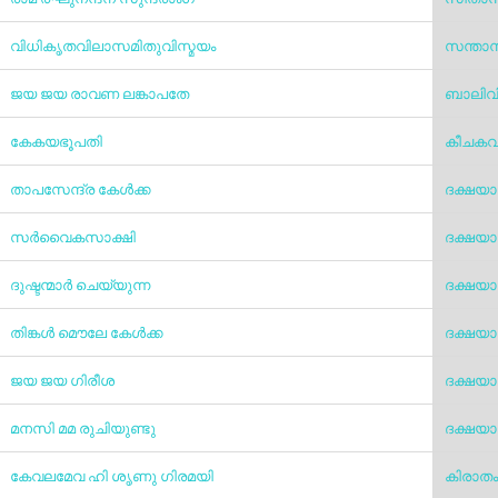
വിധികൃതവിലാസമിതുവിസ്മയം
സന്താ
ജയ ജയ രാവണ ലങ്കാപതേ
ബാലിവ
കേകയഭൂപതി
കീചകവ
താപസേന്ദ്ര കേള്‍ക്ക
ദക്ഷയ
സര്‍വൈകസാക്ഷി
ദക്ഷയ
ദുഷ്ടന്മാര്‍ ചെയ്യുന്ന
ദക്ഷയ
തിങ്കള്‍ മൌലേ കേള്‍ക്ക
ദക്ഷയ
ജയ ജയ ഗിരീശ
ദക്ഷയ
മനസി മമ രുചിയുണ്ടു
ദക്ഷയ
കേവലമേവ ഹി ശൃണു ഗിരമയി
കിരാത