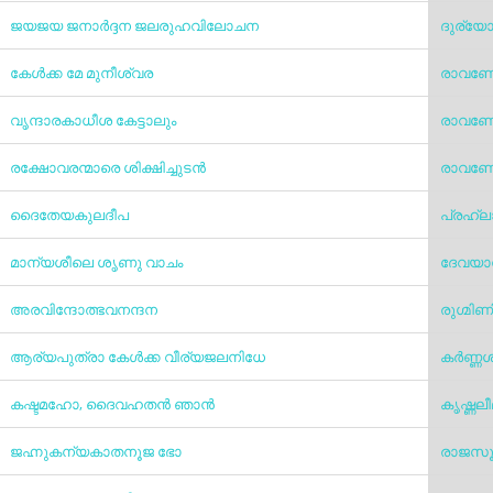
ജയജയ ജനാര്‍ദ്ദന ജലരുഹവിലോചന
ദുര്യ
കേൾക്ക മേ മുനീശ്വര
രാവണോ
വൃന്ദാരകാധീശ കേട്ടാലും
രാവണോ
രക്ഷോവരന്മാരെ ശിക്ഷിച്ചുടൻ
രാവണോ
ദൈതേയകുലദീപ
പ്രഹ്ല
മാന്യശീലെ ശൃണു വാചം
ദേവയാ
അരവിന്ദോത്ഭവനന്ദന
രുഗ്മി
ആര്യപുത്രാ കേള്‍ക്ക വീര്യജലനിധേ
കർണ്ണ
കഷ്ടമഹോ, ദൈവഹതൻ ഞാൻ
കൃഷ്ണല
ജഹ്നുകന്യകാതനൂജ ഭോ
രാജസൂ