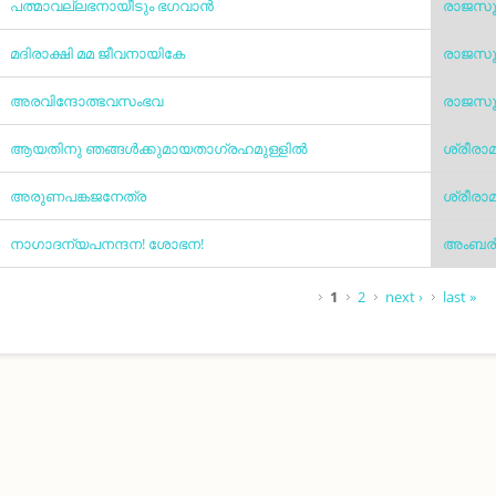
പത്മാവല്ലഭനായീടും ഭഗവാൻ
രാജസൂ
മദിരാക്ഷി മമ ജീവനായികേ
രാജസൂ
അരവിന്ദോത്ഭവസംഭവ
രാജസൂ
ആയതിനു ഞങ്ങൾക്കുമായതാഗ്രഹമുള്ളിൽ
ശ്രീരാ
അരുണപങ്കജനേത്ര
ശ്രീരാ
നാഗാദന്യപനന്ദന! ശോഭന!
അംബരീ
Pages
1
2
next ›
last »