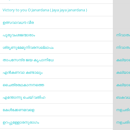
Victory to you O Janardana ( Jaya jaya janardana )
ഉത്സവാവധൗ വീര
പൂരുവംശജന്മാരാം
നിവാത
ശ്രൃണുമേമുനിവരസല്ലാപം
നിവാത
താപസേന്ദ്ര ജയ കൃപാനിധേ
കല്യ
എൻ‌കണവാ കണ്ടാലും
കല്യ
ചൈത്രരഥകാനനത്തെ
കല്യ
എന്തോന്നു ചെയ് വതിഹ
ബകവധ
കേൾക്കേണമവളെ
നളചരിത
ഉറപ്പുള്ളോരനുരാഗം
നളചരിത