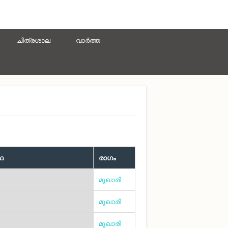
ചിത്രശാല
വാർത്ത
കഥ
രാഗം
മുഖാരി
മുഖാരി
മുഖാരി