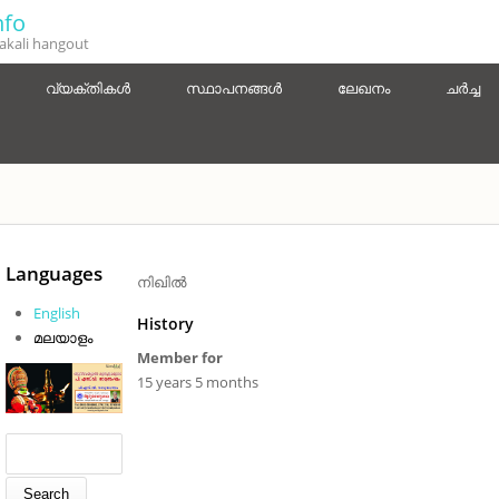
fo
kali hangout
വ്യക്തികൾ
സ്ഥാപനങ്ങൾ
ലേഖനം
ചർച്ച
You are here
Languages
നിഖിൽ
English
History
മലയാളം
Member for
15 years 5 months
Search form
Search