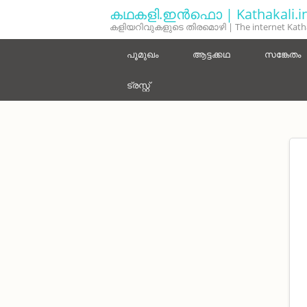
Skip to main content
കഥകളി.ഇൻഫൊ | Kathakali.in
കളിയറിവുകളുടെ തിരമൊഴി | The internet Katha
പൂമുഖം
ആട്ടക്കഥ
സങ്കേതം
ട്രസ്റ്റ്‌