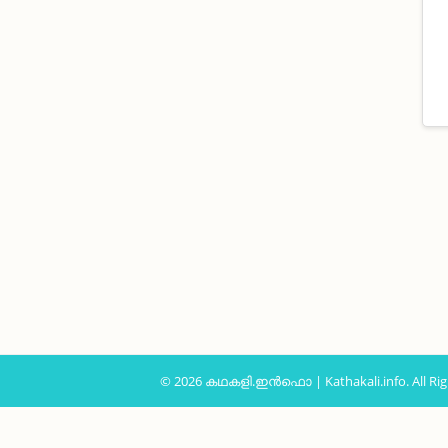
© 2026 കഥകളി.ഇൻഫൊ | Kathakali.info. All Rig