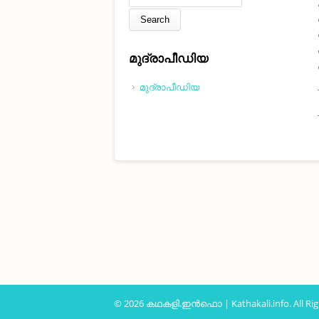
മുദ്രാപീഡിയ
മുദ്രാപീഡിയ
© 2026 കഥകളി.ഇൻഫൊ | Kathakali.info. All Rig