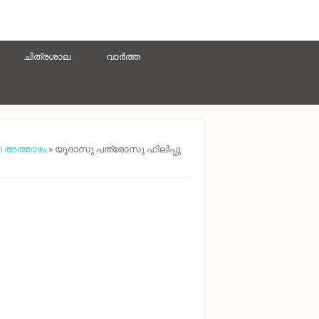
ചിത്രശാല
വാർത്ത
െ അത്താഴം
» യൂദാസു പത്രോസു ഫിലിപ്പു