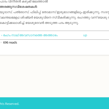
പാദം വിനീതൻ കഴുകീ ജലത്താൽ
അരങ്ങുസവിശേഷതകൾ:
യൂദാസ്‌, പത്രോസ്‌, ഫിലിപ്പ്‌, തോമാസ്‌ ഇരുഭാഗങ്ങളിലും ഇരിക്കുന്നു. സ
വലന്തലമേളം) ശിഷ്യർ യേശുവിനെ സ്വീകരിക്കുന്നു. രംഗത്തു വന്ന്‌ യേശ
കൊട്ടിക്കലാശിച്ച്‌, യേശുദേവൻ അടുത്ത പദം ആടുന്നു.
‹ രംഗം നാല് അവസാനത്തെ അത്താഴം
up
696 reads
hts Reserved.