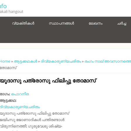
fo
kali hangout
വ്യക്തികൾ
സ്ഥാപനങ്ങൾ
ലേഖനം
ചർച്ച
You are here
Home
»
ആട്ടക്കഥകൾ
»
ദിവ്യകാരുണ്യചരിതം
»
രംഗം നാല് അവസാനത്ത
തോമാസ്‌
യൂദാസു പത്രോസു ഫിലിപ്പു തോമാസ്‌
രാഗം:
പൊറനീര
ആട്ടക്കഥ:
ദിവ്യകാരുണ്യചരിതം
യൂദാസു പത്രോസു ഫിലിപ്പു തോമാസ്‌
ജയിംസു ജോണാദികൾ പന്തിരണ്ടാൾ
വിരുന്നിനെത്തീ; ഗുരുവേശു ശിഷ്യ-