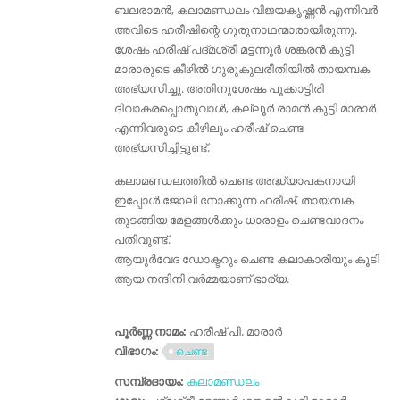
ബലരാമൻ, കലാമണ്ഡലം വിജയകൃഷ്ണൻ എന്നിവർ
അവിടെ ഹരീഷിന്റെ ഗുരുനാഥന്മാരായിരുന്നു.
ശേഷം ഹരീഷ് പദ്മശ്രീ മട്ടന്നൂർ ശങ്കരൻ കുട്ടി
മാരാരുടെ കീഴിൽ ഗുരുകുലരീതിയിൽ തായമ്പക
അഭ്യസിച്ചു. അതിനുശേഷം പൂക്കാട്ടിരി
ദിവാകരപ്പൊതുവാൾ, കല്ലൂർ രാമൻ കുട്ടി മാരാർ
എന്നിവരുടെ കീഴിലും ഹരീഷ് ചെണ്ട
അഭ്യസിച്ചിട്ടുണ്ട്.
കലാമണ്ഡലത്തിൽ ചെണ്ട അദ്ധ്യാപകനായി
ഇപ്പോൾ ജോലി നോക്കുന്ന ഹരീഷ്, തായമ്പക
തുടങ്ങിയ മേളങ്ങൾക്കും ധാരാളം ചെണ്ടവാദനം
പതിവുണ്ട്.
ആയുർ‌വേദ ഡോക്ടറും ചെണ്ട കലാകാരിയും കൂടി
ആയ നന്ദിനി വർമ്മയാണ് ഭാര്യ.
പൂർണ്ണ നാമം:
ഹരീഷ് പി. മാരാർ
വിഭാഗം:
ചെണ്ട
സമ്പ്രദായം:
കലാമണ്ഡലം