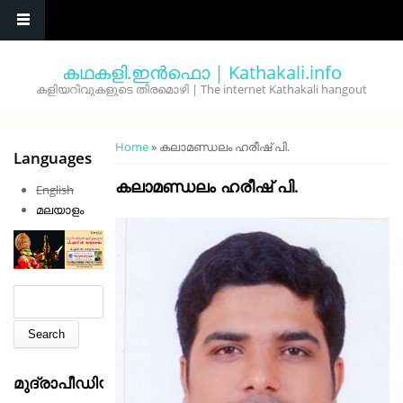
Skip to main content
കഥകളി.ഇൻഫൊ | Kathakali.info
കളിയറിവുകളുടെ തിരമൊഴി | The internet Kathakali hangout
You are here
Home
» കലാമണ്ഡലം ഹരീഷ് പി.
Languages
കലാമണ്ഡലം ഹരീഷ് പി.
English
മലയാളം
Search form
Search
മുദ്രാപീഡിയ