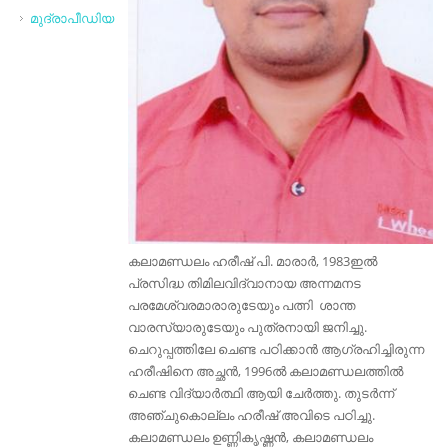
മുദ്രാപീഡിയ
കലാമണ്ഡലം ഹരീഷ് പി. മാരാർ, 1983ഇൽ
പ്രസിദ്ധ തിമിലവിദ്വാനായ അന്നമനട
പരമേശ്വരമാരാരുടേയും പത്നി ശാന്ത
വാരസ്യാരുടേയും പുത്രനായി ജനിച്ചു.
ചെറുപ്പത്തിലേ ചെണ്ട പഠിക്കാൻ ആഗ്രഹിച്ചിരുന്ന
ഹരീഷിനെ അച്ഛൻ, 1996ൽ കലാമണ്ഡലത്തിൽ
ചെണ്ട വിദ്യാർത്ഥി ആയി ചേർത്തു. തുടർന്ന്
അഞ്ചുകൊല്ലം ഹരീഷ് അവിടെ പഠിച്ചു.
കലാമണ്ഡലം ഉണ്ണികൃഷ്ണൻ, കലാമണ്ഡലം