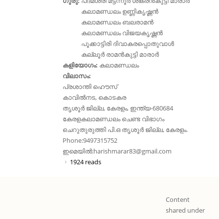
ഗുരു:
പദ്മശ്രീ മട്ടന്നൂർ ശങ്കരൻകുട്ടി മാരാർ
കലാമണ്ഡലം ഉണ്ണികൃഷ്ണൻ
കലാമണ്ഡലം ബലരാമൻ
കലാമണ്ഡലം വിജയകൃഷ്ണൻ
പൂക്കാട്ടിരി ദിവാകരപ്പൊതുവാൾ
കല്ലൂർ രാമൻകുട്ടി മാരാർ
കളിയോഗം:
കലാമണ്ഡലം
വിലാസം:
പ്രശാന്തി ഹൌസ്
കാവിൽ‌നട, കൊടകര
തൃശൂർ ജില്ല, കേരളം, ഇന്ത്യ-680684
കേരളകലാമണ്ഡലം ചെണ്ട വിഭാഗം
ചെറുതുരുത്തി പി.ഒ തൃശൂർ ജില്ല, കേരളം.
Phone:9497315752
ഇമെയിൽ:
harishmarar83@gmail.com
1924 reads
Content
shared under