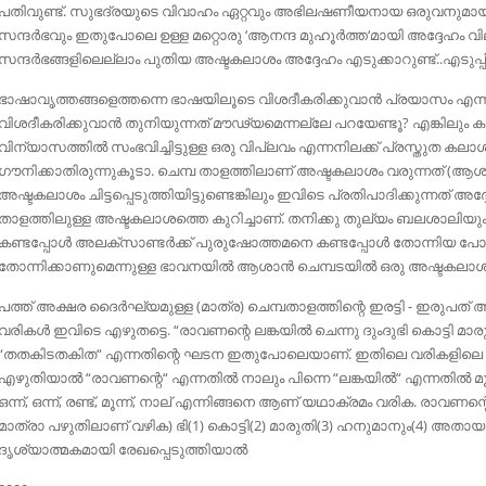
പതിവുണ്ട്. സുഭദ്രയുടെ വിവാഹം ഏറ്റവും അഭിലഷണീയനായ ഒരുവനുമായിട്ടാ
സന്ദര്‍ഭവും ഇതുപോലെ ഉള്ള മറ്റൊരു ‘ആനന്ദ മുഹൂര്‍ത്ത‘മായി അദ്ദേഹം വില
സന്ദര്‍ഭങ്ങളിലെല്ലാം പുതിയ അഷ്ടകലാശം അദ്ദേഹം എടുക്കാറുണ്ട്..എടുപ്പിക
ഭാഷാവൃത്തങ്ങളെത്തന്നെ ഭാഷയിലൂടെ വിശദീകരിക്കുവാന്‍ പ്രയാസം എന്
വിശദീകരിക്കുവാന്‍ തുനിയുന്നത് മൗഢ്യമെന്നല്ലേ പറയേണ്ടൂ? എങ്കിലും കഥ
വിന്യാസത്തില്‍ സംഭവിച്ചിട്ടുള്ള ഒരു വിപ്ലവം എന്നനിലക്ക് പ്രസ്തുത ക
ഗൗനിക്കാതിരുന്നുകൂടാ. ചെമ്പ താളത്തിലാണ് അഷ്ടകലാശം വരുന്നത് (ആശ
അഷ്ടകലാശം ചിട്ടപ്പെടുത്തിയിട്ടുണ്ടെങ്കിലും ഇവിടെ പ്രതിപാദിക്കുന്നത് അദ്
താളത്തിലുള്ള അഷ്ടകലാശത്തെ കുറിച്ചാണ്. തനിക്കു തുല്യം ബലശാലിയു
കണ്ടപ്പോള്‍ അലക്‌സാണ്ടര്‍ക്ക് പുരുഷോത്തമനെ കണ്ടപ്പോള്‍ തോന്നിയ പ
തോന്നിക്കാണുമെന്നുള്ള ഭാവനയില്‍ ആശാന്‍ ചെമ്പടയില്‍ ഒരു അഷ്ടകലാശം വാവര്‍
പത്ത് അക്ഷര ദൈര്‍ഘ്യമുള്ള (മാത്ര) ചെമ്പതാളത്തിന്റെ ഇരട്ടി - ഇരുപത
വരികള്‍ ഇവിടെ എഴുതട്ടെ. “രാവണന്റെ ലങ്കയില്‍ ചെന്നു ദുംദുഭി കൊട്ടി
“തതകിടതകിത“ എന്നതിന്റെ ഘടന ഇതുപോലെയാണ്. ഇതിലെ വരികളിലെ വ
എഴുതിയാല്‍ “രാവണന്റെ“ എന്നതില്‍ നാലും പിന്നെ “ലങ്കയില്‍“ എന്നതില്‍ മൂന്ന
ഒന്ന്, ഒന്ന്, രണ്ട്, മൂന്ന്, നാല് എന്നിങ്ങനെ ആണ് യഥാക്രമം വരിക. രാവണന്റെ(4
മാത്രാ പഴുതിലാണ് വഴിക) ഭി(1) കൊട്ടി(2) മാരുതി(3) ഹനുമാനും(4) അതായത
ദൃശ്യാത്മകമായി രേഖപ്പെടുത്തിയാല്‍