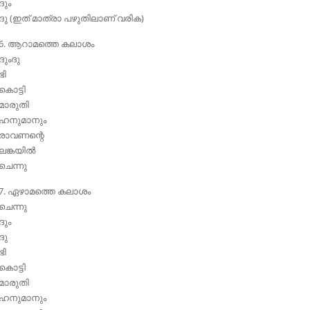
ദും
ദു (ഇത് മാത്രാ പഴുതിലാണ് വരിക)
6. ആറാമത്തെ കലാശം
ദുംദു
ഭി
കൊട്ടി
മാരുതി
ഹനുമാനും
രാവണന്റെ
ലങ്കയില്‍
ചെന്നു
7. ഏഴാമത്തെ കലാശം
ചെന്നു
ദും
ദു
ഭി
കൊട്ടി
മാരുതി
ഹനുമാനും