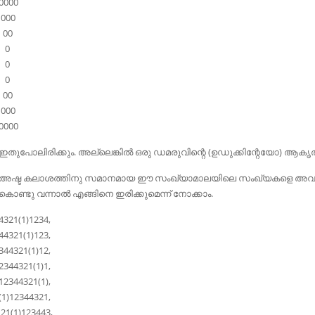
0000
000
00
0
0
0
00
000
0000
ഇതുപോലിരിക്കും. അല്ലെങ്കില്‍ ഒരു ഡമരുവിന്റെ (ഉഡുക്കിന്റേയോ) ആകൃത
അഷ്ട കലാശത്തിനു സമാനമായ ഈ സംഖ്യാമാലയിലെ സംഖ്യകളെ അവസാനത്
കൊണ്ടു വന്നാല്‍ എങ്ങിനെ ഇരിക്കുമെന്ന് നോക്കാം.
4321(1)1234,
44321(1)123,
344321(1)12,
2344321(1)1,
12344321(1),
(1)12344321,
21(1)123443,