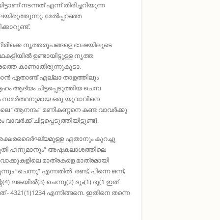
ണ് നടന്നത് എന്ന് തിരിച്ചറിയുന്ന
യിരുത്തുന്നു. മേല്‍പ്പറഞ്ഞ
്കാറുണ്ട്.
നിരിക്കെ നൃത്തരൂപങ്ങളെ ഭാഷയിലൂടെ
കളിയില്‍ ഉണ്ടായിട്ടുള്ള നൃത്ത
ലാശത്തെ കാണാതിരുന്നുകൂടാ,
ാന്‍ ഏതാണ്ട് എല്ലാ താളത്തിലും
ദേഹം ആദ്യം ചിട്ടപ്പെടുത്തിയ ചെമ്പ
ം സമര്‍ത്ഥനുമായ ഒരു യുവാവിനെ
ോലെ “ആനന്ദം“ മണികണ്ഠനെ കണ്ട വാവര്‍ക്കു
ക്ക് ചിട്ടപ്പെടുത്തിയിട്ടുണ്ട്).
് അക്ഷരദൈര്‍ഘ്യമുള്ള ഏതാനും കുറച്ചു
 മാരുതി ഹനുമാനും“ അഷ്ടകലാശത്തിലെ
ാക്കുകളിലെ മാത്രകളെ മാത്രമായി
ും “ചെന്നു“ എന്നതില്‍ രണ്ട്, പിന്നെ ഒന്ന്,
) ലങ്കയില്‍(3) ചെന്നു(2) ദും(1) ദു(1 ഇത്
് - 4321(1)1234 എന്നിങ്ങനെ. ഇതിനെ തന്നെ