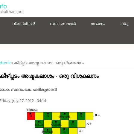
fo
kali hangout
വ്യക്തികൾ
സ്ഥാപനങ്ങൾ
ലേഖനം
ചർച്ച
You are here
Home
» കീഴ്പ്പടം അഷ്ടകലാശം - ഒരു വിശകലനം
കീഴ്പ്പടം അഷ്ടകലാശം - ഒരു വിശകലനം
ഡോ. സദനം കെ. ഹരികുമാരൻ
Friday, July 27, 2012 - 04:14