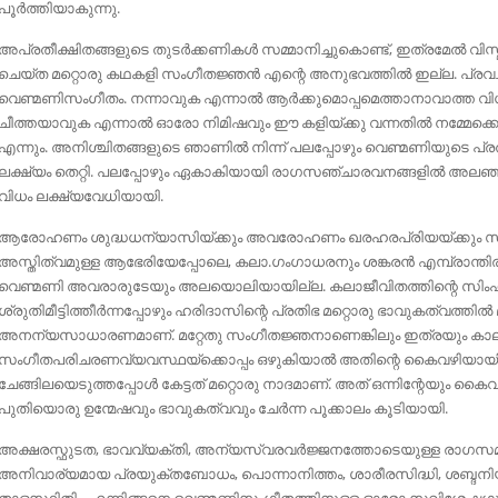
പൂർത്തിയാകുന്നു.
അപ്രതീക്ഷിതങ്ങളുടെ തുടർക്കണികൾ സമ്മാനിച്ചുകൊണ്ട്‌, ഇത്രമേൽ വിസ്മയ
ചെയ്ത മറ്റൊരു കഥകളി സംഗീതജ്ഞൻ എന്റെ അനുഭവത്തിൽ ഇല്ല. പ്രവച
വെണ്മണിസംഗീതം. നന്നാവുക എന്നാൽ ആർക്കുമൊപ്പമെത്താനാവാത്ത വിധ
ചീത്തയാവുക എന്നാൽ ഓരോ നിമിഷവും ഈ കളിയ്ക്കു വന്നതിൽ നമ്മേക്കൊണ്ട
എന്നും. അനിശ്ചിതങ്ങളുടെ ഞാണിൽ നിന്ന്‌ പലപ്പോഴും വെണ്മണിയുടെ പ്
ലക്ഷ്യം തെറ്റി. പലപ്പോഴും ഏകാകിയായി രാഗസഞ്ചാരവനങ്ങളിൽ അലഞ്ഞു.
വിധം ലക്ഷ്യവേധിയായി.
ആരോഹണം ശുദ്ധധന്യാസിയ്ക്കും അവരോഹണം ഖരഹരപ്രിയയ്ക്കും സമാന
അസ്തിത്വമുള്ള ആഭേരിയേപ്പോലെ, കലാ.ഗംഗാധരനും ശങ്കരൻ എമ്പ്രാന്തിരി
വെണ്മണി അവരാരുടേയും അലയൊലിയായില്ല. കലാജീവിതത്തിന്റെ സിംഹഭാഗ
ശ്രുതിമീട്ടിത്തീർന്നപ്പോഴും ഹരിദാസിന്റെ പ്രതിഭ മറ്റൊരു ഭാവുകത്വത്തിൽ മുങ്
അനന്യസാധാരണമാണ്‌. മറ്റേതു സംഗീതജ്ഞനാണെങ്കിലും ഇത്രയും കാല
സംഗീതപരിചരണവ്യവസ്ഥയ്ക്കൊപ്പം ഒഴുകിയാൽ അതിന്റെ കൈവഴിയായി 
ചേങ്ങിലയെടുത്തപ്പോൾ കേട്ടത്‌ മറ്റൊരു നാദമാണ്‌. അത്‌ ഒന്നിന്റേയും കൈ
പുതിയൊരു ഉന്മേഷവും ഭാവുകത്വവും ചേർന്ന പൂക്കാലം കൂടിയായി.
അക്ഷരസ്ഫുടത, ഭാവവ്യക്തി, അന്യസ്വരവർജ്ജനത്തോടെയുള്ള രാഗസമീ
അനിവാര്യമായ പ്രയുക്തബോധം, പൊന്നാനിത്തം, ശാരീരസിദ്ധി, ശബ്ദനിയന
താളസ്ഥിതി - എന്നിങ്ങനെ വെണ്മണിസംഗീതത്തിനുള്ള ഓരോ സവിശേഷഗ