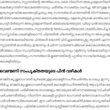
പത്തൊമ്പതാം നൂറ്റാണ്ടിന്റെ അന്ത്യപാദം വരെ നിലനിന്ന അപ്പോളോണ
തകർക്കുന്നതിന്‌ ലോകത്തെമ്പാടും ചരിത്രം സാക്ഷ്യം വഹിച്ചു. ജീവനുള്ള ഒര
ഇരുമ്പുമറയ്ക്കകത്തൊളിച്ചാലും ആ സൗന്ദര്യവിചാരണയിൽ നിന്ന്‌ രക്ഷപ്പ
ജീവിതസങ്കേതങ്ങളേപ്പോലെ കലാസങ്കേതങ്ങളും വളരെപ്പതുക്കെ മാത്രം മ
പൊട്ടിവിരിയുന്ന അപ്പോളോണിയൻ ക്രബബദ്ധതയുടെ ഫ്യൂഡൽ ബാബേലി
തുടങ്ങി. പത്തൊമ്പതാം നൂറ്റാണ്ടിന്റെ രണ്ടാംപകുതിയോടെ ശക്തിപ്രാപിച
സാസ്കാരികഫലങ്ങളിലൊന്ന്‌, ചിന്തേരിൽ ചിന്തേരിട്ടു കൊണ്ടിരുന്ന അപ
നവോന്മേഷശാലിയായ ചിന്തകൾ കൊണ്ട്‌ പിടിച്ചുലയ്ക്കപ്പെട്ടു തുടങ്ങി എ
നൂറ്റാണ്ടിൽ ലഹരിയും ഉന്മാദവും ചേർന്ന ഡയനൈഷ്യാക്‌ കലാകാരൻമാര
തീവ്രമാം വിധം സംവദിയ്ക്കുന്ന പ്രേക്ഷകവൃന്ദവും വളർന്നു വരികയായ
കലാഖ്യാനത്തിലും സൗന്ദര്യാവിഷ്കരണത്തിന്റെ പുതിയ സാദ്ധ്യതകളും അന
കഥകളിയിലും.
വെണ്മണി സംപൃക്‌തതയുടെ പിൻ വഴികൾ
വെങ്കിടകൃഷ്ണഭാഗവതർ മുതല്ക്കുള്ള കഥകളിസംഗീതചരിത്രം പോലും ഇന്നു ന
തീർച്ച, വെങ്കിടകൃഷ്ണഭാഗവതർ മുതൽ കഥകളിസംഗീതത്തിന്റെ ആധുനികഘട്
ത്വരിതമായി. പരിമിതമായ രാഗങ്ങളും അവയുടെ ജീവസ്വരങ്ങളെ സ്പർശിച
പരിചരണരീതിയും നിലനിന്ന കഥകളിപ്പാട്ടിനെ ഭാഗവതർ കർണാടകസംഗീ
പരിവർത്തനവിധേയമാക്കി. ഈ പരിവർത്തനം വൈയക്തികമോ യാദൃശ്ചികമോ
വിഡ്ഡിത്തമാകും. പട്ടിയ്ക്കാംതൊടി രാവുണ്ണിമേനോൻ വേഷത്തിലും മൂത്തമന ചെ