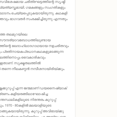
വിശേഷമായ ചരിത്രഘട്ടത്തിന്റെ സൃഷ്ടി
 വ്യത്യസ്തമായി, ഗമകങ്ങളും സംഗതികളും
ടനം ചെയ്യപ്പെടുകയായിരുന്നു. കഥകളി
ം ഭാഗവതർ സംരക്ഷിച്ചിരുന്നു എന്നതും
ുത്ത തലമുറയിലെ
 സൗന്ദര്യാവബോധത്തിലുണ്ടായ
കത്തിന്റെ ഖേദാഹ്ലാദഗാഥയായ നളചരിതവും
ും പ്രതിനായകപ്രധാനകഥകളുമടങ്ങുന്ന
്കാലത്തിനൊപ്പം വൈകാരികവും
്ളതാണ്‌. സൂക്ഷ്മതലത്തിൽ
നെ നീലകണ്ഠൻ നമ്പീശനായിരിയ്ക്കും.
്കുറുപ്പ്‌ എന്ന ജന്മമാണ്‌ ഡയനൈഷ്യാക്‌
്രണം കളിയരങ്ങിലാഘോഷിച്ച
്ഥലികളിലൂടെ നിരന്തരം കുറുപ്പ്‌
 1970 - 80കളിൽ മലയാളിയുടെ
കയായിരുന്നു. കുറുപ്പ്‌ അവിടേയ്ക്കു
 അബ്രഹാമിനെ സിനിമയിലും എ അയ്യപ്പനെ