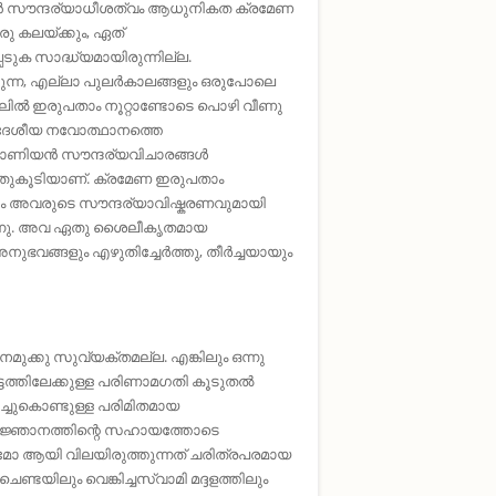
ിയൻ സൗന്ദര്യാധീശത്വം ആധുനികത ക്രമേണ
ു കലയ്ക്കും, ഏത്‌
െടുക സാദ്ധ്യമായിരുന്നില്ല.
ാറുന്ന, എല്ലാ പുലർകാലങ്ങളും ഒരുപോലെ
ൽ ഇരുപതാം നൂറ്റാണ്ടോടെ പൊഴി വീണു
്ച ദേശീയ നവോത്ഥാനത്തെ
്പോളോണിയൻ സൗന്ദര്യവിചാരങ്ങൾ
ന്നതുകൂടിയാണ്‌. ക്രമേണ ഇരുപതാം
ും അവരുടെ സൗന്ദര്യാവിഷ്കരണവുമായി
ിരുന്നു. അവ ഏതു ശൈലീകൃതമായ
ുഭവങ്ങളും എഴുതിച്ചേർത്തു, തീർച്ചയായും
മുക്കു സുവ്യക്തമല്ല. എങ്കിലും ഒന്നു
ടത്തിലേക്കുള്ള പരിണാമഗതി കൂടുതൽ
്ചുകൊണ്ടുള്ള പരിമിതമായ
തജ്ഞാനത്തിന്റെ സഹായത്തോടെ
 ആയി വിലയിരുത്തുന്നത്‌ ചരിത്രപരമായ
ണ്ടയിലും വെങ്കിച്ചസ്വാമി മദ്ദളത്തിലും