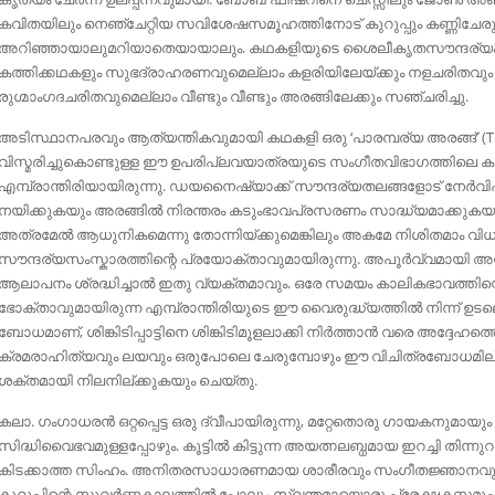
കവിതയിലും നെഞ്ചേറ്റിയ സവിശേഷസമൂഹത്തിനോട്‌ കുറുപ്പും കണ്ണിചേരുന്
അറിഞ്ഞായാലുമറിയാതെയായാലും. കഥകളിയുടെ ശൈലീകൃതസൗന്ദര്യം ഘ
കത്തിക്കഥകളും സുഭദ്രാഹരണവുമെല്ലാം കളരിയിലേയ്ക്കും നളചരിതവ
രുഗ്മാംഗദചരിതവുമെല്ലാം വീണ്ടും വീണ്ടും അരങ്ങിലേക്കും സഞ്ചരിച്ചു.
അടിസ്ഥാനപരവും ആത്യന്തികവുമായി കഥകളി ഒരു ‘പാരമ്പര്യ അരങ്ങ്‌’ (Tr
വിസ്മരിച്ചുകൊണ്ടുള്ള ഈ ഉപരിപ്ലവയാത്രയുടെ സംഗീതവിഭാഗത്തിലെ കപ
എമ്പ്രാന്തിരിയായിരുന്നു. ഡയനൈഷ്യാക്ക്‌ സൗന്ദര്യതലങ്ങളോട്‌ നേർ
നയിക്കുകയും അരങ്ങിൽ നിരന്തരം കടുംഭാവപ്രസരണം സാദ്ധ്യമാക്കുകയും ചെ
അത്രമേൽ ആധുനികമെന്നു തോന്നിയ്ക്കുമെങ്കിലും അകമേ നിശിതമാം വ
സൗന്ദര്യസംസ്കാരത്തിന്റെ പ്രയോക്താവുമായിരുന്നു. അപൂർവ്വമായി അദ്ദ
ആലാപനം ശ്രദ്ധിച്ചാൽ ഇതു വ്യക്തമാവും. ഒരേ സമയം കാലികഭാവത്തിന
ഭോക്താവുമായിരുന്ന എമ്പ്രാന്തിരിയുടെ ഈ വൈരുദ്ധ്യത്തിൽ നിന്ന്‌ 
ബോധമാണ്‌, ശിങ്കിടിപ്പാട്ടിനെ ശിങ്കിടിമൂളലാക്കി നിർത്താൻ വരെ അദ്ദേഹത്ത
ക്രമരാഹിത്യവും ലയവും ഒരുപോലെ ചേരുമ്പോഴും ഈ വിചിത്രബോധമില്
ശക്തമായി നിലനില്ക്കുകയും ചെയ്തു.
കലാ. ഗംഗാധരൻ ഒറ്റപ്പെട്ട ഒരു ദ്വീപായിരുന്നു, മറ്റേതൊരു ഗായകനുമായ
സിദ്ധിവൈഭവമുള്ളപ്പോഴും. കൂട്ടിൽ കിട്ടുന്ന അയത്നലബ്ധമായ ഇറച്ചി തിന്നു
കിടക്കാത്ത സിംഹം. അനിതരസാധാരണമായ ശാരീരവും സംഗീതജ്ഞാനവും ച
കുറുപ്പിന്റെ സുവർണ്ണകാലത്തിൽ പോലും സ്വന്തമായൊരു പ്രേക്ഷകസമൂഹത്