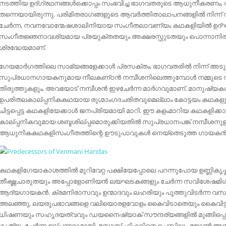
നടത്തിയ ഉദ്ഗ്രഥനങ്ങൾക്കൊപ്പം സംഭവിച്ച ഭാഗവതരുടെ ആധുനീകരണം, സ
തന്നെയായിരുന്നു. പരിമിതരാഗങ്ങളുടെ ആവർത്തിതാലാപനങ്ങളിൽ നിന്ന്‌
ചേർന്ന, നവനവോന്മേഷശാലിനിയായ സംഗീതലാവണ്യം കഥകളിയിൽ ഉദ്ഘാ
സംഗീതജ്ഞനാവശ്യമായ പ്രയുക്തതയും അക്ഷരസ്ഫുടതയും പൊന്നാനിത്തവു
ശ്രദ്ധേയമാണ്‌.
ഗേയമാർഗത്തിലെ സാമ്യങ്ങളേക്കാൾ പ്രസക്തം, ഭാഗവതരിൽ നിന്ന്‌ അട
സുപ്രധാനഗായകനുമായ നീലകണ്‌ഠൻ നമ്പീശനിലെത്തുമ്പോൾ നമ്മുടെ
തിരുത്തുകളും, അവയോട്‌ നമ്പീശൻ ഇഴചേർന്ന മാർഗവുമാണ്‌. മാനുഷ്യ
ഉപരിതലകാല്പ്പനികകഥയായ രുഗ്മാംഗദചരിതവുമെല്ലാം കോട്ടയം കഥകള
ചിട്ടപ്പെട്ട കഥകളിയേക്കാൾ ജനപ്രിയമായി മാറി. ഈ കളംമാറിയ കഥകളിക
കാല്പ്പനികവുമായ ശബ്ദശില്പ്പമൊരുക്കിയതിൽ സുപ്രധാനപങ്ക്‌ നമ്പീശനുള
ആധുനികകഥകളിസംഗീതത്തിന്റെ ഊടുപാവുകൾ നെയ്തെടുത്ത ഗായകൻ തന്
കഥകളിഗേയാകാശത്തിൽ മുറിവേറ്റ പക്ഷിയേപ്പോലെ പറന്നുപോയ ഉണ്ണികൃഷ്ണക
തീക്ഷ്ണചാരുതയും അപ്പോളോണിയൻ ലയഘടകങ്ങളും ചേർന്ന സവിശേഷമിശ
ആദ്യഗായകൻ. ക്രമനിരാസവും ഉന്മാദവും ലഹരിയും പൂത്തുവിടർന്ന വസന്തസ
അലഞ്ഞു, ലയരൂപഭാവങ്ങളെ വലിയൊരളവോളം കൈവിടാതെയും കൈവിട്ടും.
ധിഷണയും സഹൃദയത്വവും ഡയനൈഷ്യാക്‌ സൗന്ദര്യങ്ങളിൽ മുങ്ങിപ്പൊങ്ങു
കൃത്യം ചേർന്ന ഉല്പ്പന്നവുമായി. ബോബ്‌ ഫിഷറിനെ ചെസ്സിലും ജോൺ