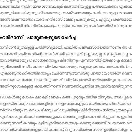
കൊണ്ടല്ല. നവീനമായ ശാദ്വലഭൂമികൾ തേടിയുള്ള പര്യവേഷണം എക്കാല
മുഖമുദ്രയായിരുന്നു. ക്രമത്തേയും അക്രമത്തേയും ചേർക്കാനുള്ള രസതന്ത്ര
അന്വേഷണമാർഗം വരെ ഹരിദാസിലേക്കു പകരുകയും, ഏറ്റവും ശക്തമായി
ബാണിയായി നിലനില്ക്കുകയും ചെയ്ത ഗംഗാധരസംഗീതത്തിൽ നിന്നു വ
ഹരിദാസ്‌ - ചാരുതകളുടെ ചേർച്ച
നമ്പീശൻ മുതലുള്ള ചരിത്രവുമായി, പാലിൽ പഞ്ചസാരയെന്നോണം അപ്ര
വെണ്മണി ഹരിദാസിന്റെ സംഗീതം തിടം വെച്ചത്‌. ഉണ്ണികൃഷ്ണക്കുറുപ്പിനൊപ്
ഭാവാർദ്രമായും ഗംഗാധരനൊപ്പം കിടനിന്നും എമ്പ്രാന്തിരിയ്ക്കൊപ്പം മനമറിഞ്
തുല്യമായി സമീപകാലചരിത്രത്തെലെങ്ങും മറ്റൊരു രണ്ടാം ഗായകനില്ല. ഏ
ഏകശബ്ദസംഗീതത്തിനൊപ്പം ചേർന്ന്‌ ‘ആത്മസ്വരൂപത്തെയോരാതെ’ വെണ്
വേദനയായി തോന്നാമെങ്കിലും അത്‌ ചരിത്രപരമായി ശരിയായിരുന്നു. കാ
അതിനുശേഷമുള്ള കാലത്തിനാണ്‌ വെണ്മണിച്ചേങ്ങില ആവശ്യമായിരുന്നത്‌
1980കൾക്കു ശേഷം കഥകളിലോകം കണ്ട ഏറ്റവും വലിയ വിസ്മയം, അല്പ്പകാ
കളരിയിലേക്കു പറഞ്ഞയച്ചിരുന്ന കളരിക്കഥകളുടെ ഗംഭീരമായ പ്രത്യാ
ഉർവ്വശിയും ബകവധം ഭീമനും ഹിഡുംബിയും കിർമീരവധം ധർമ്മപുത്രരു
എല്ലാം പൂർവ്വാധികതേജസ്സോടെ അരങ്ങുകളിലേക്കു തിരിച്ചുവന്നു. 
കാണുന്നവർ കഥയും കളിയുമറിയാതെ ആട്ടം കാണുകയാണ്‌. ഡയനൈഷ്യ
സൗന്ദര്യവിചാരങ്ങളുമായി കലർന്ന്‌, ഒരു സവിശേഷ സാംസ്കാരികോല്പ്പന്നമ