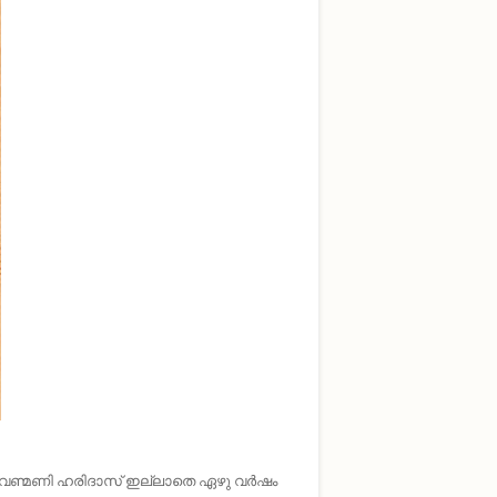
! വെണ്മണി ഹരിദാസ്‌ ഇല്ലാതെ ഏഴു വർഷം