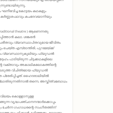
നുണ്ടായിരുന്നു,
നീഭവിച്ച കോട്ടയം കഥകളും
ും കർണ്ണശപഥവും കചദേവയാനിയും
aditional theatre ) ആണെന്നതു
്പിത്താൻ കലാ. ശങ്കരൻ
വിപരീതവും വ്യവസ്ഥാപിതവുമായ ജീവിതം
യ്ത എമ്പ്രാന്തിരി, പുറമേയ്ക്ക്‌
ിധം വ്യവസ്ഥാനുകൂലിയും ഫ്യൂഡൽ
േഹം പാടിയിരുന്ന ചിട്ടക്കഥകളിലെ
്റെ വക്താവും അകാലികലോകത്തിന്റെ
ഉടലെടുത്ത വിചിത്രമായ ഫ്യൂഡൽ
െ പ്രേരിപ്പിച്ചത്‌. ഹൈദരാലിയിൽ
ലാതിരുന്നതിനാൽ തന്നെ, അസ്തിത്വബോധം
ും വിലയം കൊള്ളാനുള്ള
റങ്ങുന്ന വൃദ്ധപഞ്ചാനനന്മാർക്കൊപ്പം
േർന്ന ഗംഗാധരന്റെ സംഗീതത്തിന്‌
തെ സൃഷ്ടിക്കാൻ കഴിഞ്ഞതും മറ്റൊന്നും