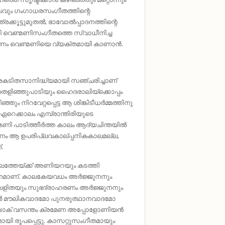
വും ഗംഗാധരസംഗീതത്തിന്റെ
ക്കൂട്ടുമുതൽ, ഭാവോല്‍പ്പാദനത്തിന്റെ
 വെണ്മണിസംഗീതത്തെ സ്വാധീനിച്ച
േണം വെണ്മണിയെ വ്യക്തമായി കാണാൻ.
കടിതസാനിദ്ധ്യമായി സഞ്ചരിച്ചാണ്‌
പം തെളിഞ്ഞുപാടിയും ഹൈദരാലിയ്ക്കൊപ്പം
ഞും നിറവേറ്റപ്പെട്ട ആ ശിങ്കിടീധർമ്മത്തിനു
റെക്കാലം എമ്പ്രാന്തിരിയുടെ
മണി പാടിത്തീർത്ത കാലം ആദ്യചിന്തയിൽ
രണം ആ ഉപരിപ്ലവകാല്പ്പനികകാലമല്ല,
.
ലത്തേയ്ക്ക്‌ അണിയറയും കടത്തി
ഗമനമാണ്‌. കാലകേയവധം അർജ്ജുനനും
ം ലളിതയും സുഭദ്രാഹരണം അർജ്ജുനനും
ഇതിൽ മൗലികവാദമോ പുനരുത്ഥാനവാദമോ
ാക്‌ വസന്തം ക്രമേണ അപ്പോളോണിയൻ
ായി രൂപപ്പെട്ടു. കാസറ്റുസംഗീതമായും