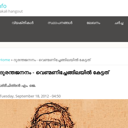
fo
kali hangout
വ്യക്തികൾ
സ്ഥാപനങ്ങൾ
ലേഖനം
ചർച്ച
You are here
Home
» ദുരന്തജനനം - വെണ്മണിച്ചേങ്ങിലയിൽ കേട്ടത്‌
ദുരന്തജനനം - വെണ്മണിച്ചേങ്ങിലയിൽ കേട്ടത്‌
ശ്രീചിത്രൻ എം. ജെ.
Tuesday, September 18, 2012 - 04:50