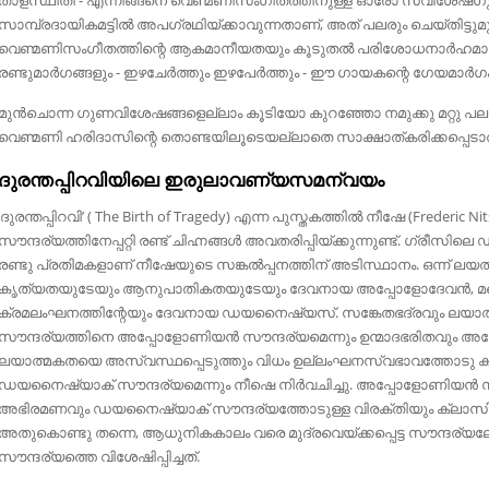
സാമ്പ്രദായികമട്ടിൽ അപഗ്രഥിയ്ക്കാവുന്നതാണ്‌, അത്‌ പലരും ചെയ്തിട്ടുമു
വെണ്മണിസംഗീതത്തിന്റെ ആകമാനീയതയും കൂടുതൽ പരിശോധനാർഹമാണ്
രണ്ടുമാർഗങ്ങളും - ഇഴചേർത്തും ഇഴപേർത്തും - ഈ ഗായകന്റെ ഗേയമാർഗം 
മുൻചൊന്ന ഗുണവിശേഷങ്ങളെല്ലാം കൂടിയോ കുറഞ്ഞോ നമുക്കു മറ്റു 
വെണ്മണി ഹരിദാസിന്റെ തൊണ്ടയിലൂടെയല്ലാതെ സാക്ഷാത്കരിക്കപ്പെടാത
ദുരന്തപ്പിറവിയിലെ ഇരുലാവണ്യസമന്വയം
‘ദുരന്തപ്പിറവി’ ( The Birth of Tragedy) എന്ന പുസ്തകത്തിൽ നീഷേ (Frederic Ni
സൗന്ദര്യത്തിനേപ്പറ്റി രണ്ട്‌ ചിഹ്നങ്ങൾ അവതരിപ്പിയ്ക്കുന്നുണ്ട്‌. ഗ്ര
രണ്ടു പ്രതിമകളാണ്‌ നീഷേയുടെ സങ്കല്‍പ്പനത്തിന്‌ അടിസ്ഥാനം. ഒന്ന്‌ ല
കൃത്യതയുടേയും ആനുപാതികതയുടേയും ദേവനായ അപ്പോളോദേവൻ, മറ്റൊന്ന്
ക്രമലംഘനത്തിന്റേയും ദേവനായ ഡയനൈഷ്യസ്‌. സങ്കേതഭദ്രവും ലയ
സൗന്ദര്യത്തിനെ അപ്പോളോണിയൻ സൗന്ദര്യമെന്നും ഉന്മാദഭരിതവും അപ
ലയാത്മകതയെ അസ്വസ്ഥപ്പെടുത്തും വിധം ഉല്ലംഘനസ്വഭാവത്തോടു 
ഡയനൈഷ്യാക്‌ സൗന്ദര്യമെന്നും നീഷെ നിർവചിച്ചു. അപ്പോളോണിയൻ സൗന്
അഭിരമണവും ഡയനൈഷ്യാക്‌ സൗന്ദര്യത്തോടുള്ള വിരക്തിയും ക്ലാസിക്ക
അതുകൊണ്ടു തന്നെ, ആധുനികകാലം വരെ മുദ്രവെയ്ക്കപ്പെട്ട സൗന്ദര
സൗന്ദര്യത്തെ വിശേഷിപ്പിച്ചത്‌.