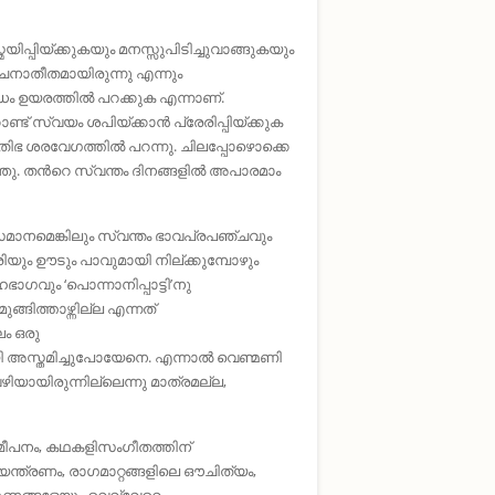
ിപ്പിയ്ക്കുകയും മനസ്സുപിടിച്ചുവാങ്ങുകയും
നാതീതമായിരുന്നു എന്നും
ം ഉയരത്തിൽ പറക്കുക എന്നാണ്‌.
്‌ സ്വയം ശപിയ്ക്കാൻ പ്രേരിപ്പിയ്ക്കുക
രതിഭ ശരവേഗത്തിൽ പറന്നു. ചിലപ്പോഴൊക്കെ
 തന്‍റെ സ്വന്തം ദിനങ്ങളില്‍ അപാരമാം
മെങ്കിലും സ്വന്തം ഭാവപ്രപഞ്ചവും
യും ഊടും പാവുമായി നില്ക്കുമ്പോഴും
വും ‘പൊന്നാനിപ്പാട്ടി’നു
ങിത്താഴ്ന്നില്ല എന്നത്‌
ം ഒരു
അസ്തമിച്ചുപോയേനെ. എന്നാൽ വെണ്മണി
വഴിയായിരുന്നില്ലെന്നു മാത്രമല്ല,
പനം, കഥകളിസംഗീതത്തിന്‌
്ത്രണം, രാഗമാറ്റങ്ങളിലെ ഔചിത്യം,
ുണങ്ങളേയും വെവ്വേറെ