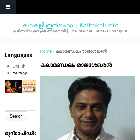
Skip to main content
കഥകളി.ഇൻഫൊ | Kathakali.info
കളിയറിവുകളുടെ തിരമൊഴി | The internet Kathakali hangout
You are here
Home
» കലാമണ്ഡലം രാജശേഖരന്‍
Languages
കലാമണ്ഡലം രാജശേഖരന്‍
English
മലയാളം
Search form
Search
മുദ്രാപീഡിയ