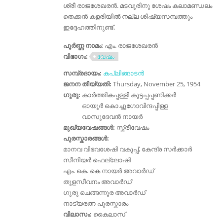
ശ്രീ രാജശേഖരന്‍. മടവൂരിനു ശേഷം കലാമണ്ഡലം
തെക്കന്‍ കളരിയില്‍ നല്ല ശിഷ്യസമ്പത്തും
ഇദ്ദേഹത്തിനുണ്ട്.
പൂർണ്ണ നാമം:
എം. രാജശേഖരന്‍
വിഭാഗം:
വേഷം
സമ്പ്രദായം:
കപ്ലിങ്ങാടൻ
ജനന തീയ്യതി:
Thursday, November 25, 1954
ഗുരു:
കാര്‍ത്തികപ്പള്ളി കുട്ടപ്പപ്പണിക്കര്‍
ഓയൂര്‍ കൊച്ചുഗോവിന്ദപ്പിള്ള
വാസുദേവന്‍ നായര്‍
മുഖ്യവേഷങ്ങൾ:
സ്ത്രീവേഷം
പുരസ്കാരങ്ങൾ:
മാനവ വിഭവശേഷി വകുപ്പ്, കേന്ദ്ര സര്‍ക്കാര്‍
സീനിയര്‍ ഫെല്ലോഷി
എം. കെ. കെ നായര്‍ അവാര്‍ഡ്
തുളസീവനം അവാര്‍ഡ്
ഗുരു ചെങ്ങന്നൂര അവാര്‍ഡ്
നാട്യരത്ന പുരസ്കാരം
വിലാസം:
കൈലാസ്