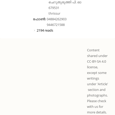
ചെറുതുരുത്തി പി. ഓ
679531
thrissur
ഫോൺ:
04884262903
9446721588
2194 reads
Content
shared under
CC-BY-SA 4.0
license,
except some
writings
under 'Article'
section and
photographs.
Please check
with us for
more details.