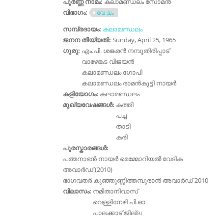
പൂർണ്ണ നാമം:
കലാമണ്ഡലം സോമന്‍
വിഭാഗം:
വേഷം
സമ്പ്രദായം:
കലാമണ്ഡലം
ജനന തീയ്യതി:
Sunday, April 25, 1965
ഗുരു:
എം.പി. ശങ്കരന്‍ നമ്പൂതിരിപ്പാട്
വാഴേങ്കട വിജയന്‍
കലാമണ്ഡലം ഗോപി
കലാമണ്ഡലം രാമന്‍കുട്ടി നായര്‍
കളിയോഗം:
കലാമണ്ഡലം
മുഖ്യവേഷങ്ങൾ:
കത്തി
പച്ച
താടി
കരി
പുരസ്കാരങ്ങൾ:
പത്മനാഭന്‍ നായര്‍ മെമ്മോറിയല്‍ വേദിക
അവാര്‍ഡ് (2010)
ഭാഗവതര്‍ കുഞ്ഞുണ്ണിത്തമ്പുരാന്‍ അവാര്‍ഡ് 2010
വിലാസം:
നമിതാനിവാസ്
വെള്ളിനേഴി പി.ഓ
പാലക്കാട് ജില്ല