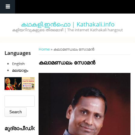
Skip to main content
കഥകളി.ഇൻഫൊ | Kathakali.info
കളിയറിവുകളുടെ തിരമൊഴി | The internet Kathakali hangout
You are here
Home
» കലാമണ്ഡലം സോമന്‍
Languages
കലാമണ്ഡലം സോമന്‍
English
മലയാളം
Search form
Search
മുദ്രാപീഡിയ