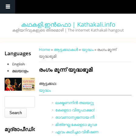
Skip to main content
കഥകളി.ഇൻഫൊ | Kathakali.info
കളിയറിവുകളുടെ തിരമൊഴി | The internet Kathakali hangout
You are here
Home
»
ആട്ടക്കഥകൾ
»
യുദ്ധം
» രംഗം മൂന്ന്
Languages
യുദ്ധഭൂമി
English
രംഗം മൂന്ന് യുദ്ധഭൂമി
മലയാളം
ആട്ടക്കഥ:
യുദ്ധം
Search form
Search
ലക്ഷ്മണനിന്‍ തലയറ്റു
കേളെടാ വിരൂപാക്ഷാ!
രാവണാനുജനായ നീ
മിത്രഘ്ന കേളെടാ മൂഢ
മുദ്രാപീഡിയ
ഏവം കഥിച്ചഥ വിഭീഷണ