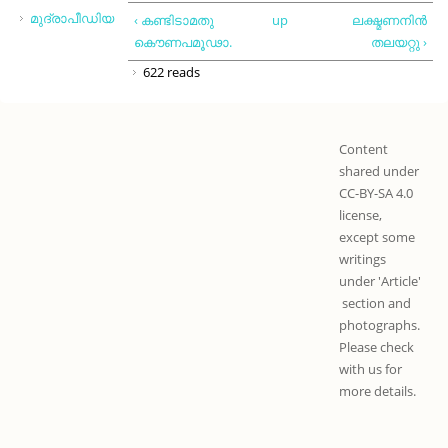
മുദ്രാപീഡിയ
‹ കണ്ടിടാമതു
up
ലക്ഷ്മണനിന്‍
കൌണപമൂഢാ.
തലയറ്റു ›
622 reads
Content
shared under
CC-BY-SA 4.0
license,
except some
writings
under 'Article'
section and
photographs.
Please check
with us for
more details.