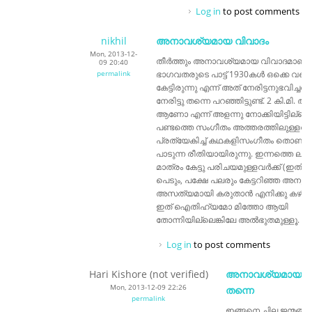
Log in
to post comments
nikhil
അനാവശ്യമായ വിവാദം
Mon, 2013-12-
തീർത്തും അനാവശ്യമായ വിവാദമാണിത
09 20:40
permalink
ഭാഗവതരുടെ പാട്ട് 1930കൾ ഒക്കെ വര
കേട്ടിരുന്നു എന്ന് അത് നേരിട്ടനുഭവിച്ച
നേരിട്ടു തന്നെ പറഞ്ഞിട്ടുണ്ട്. 2 കി.മി.
ആണോ എന്ന് അളന്നു നോക്കിയിട്ടില്ലെങ്
പണ്ടത്തെ സംഗീതം അത്തരത്തിലുള്ളതായ
പ്രത്യേകിച്ച് കഥകളിസംഗീതം തൊണ്ട ത
പാടുന്ന രീതിയായിരുന്നു. ഇന്നത്തെ ല
മാത്രം കേട്ടു പരിചയമുള്ളവർക്ക് (ഇത
പെടും, പക്ഷേ പലരും കേട്ടറിഞ്ഞ അനുഭ
അസത്യമായി കരുതാൻ എനിക്കു കഴിയു
ഇത് ഐതിഹ്യമോ മിത്തോ ആയി
തോന്നിയില്ലെങ്കിലേ അൽഭുതമുള്ളൂ.
Log in
to post comments
Hari Kishore (not verified)
അനാവശ്യമായ വി
Mon, 2013-12-09 22:26
തന്നെ
permalink
ഇങ്ങനെ ചില ജന്മങ്ങളുണ