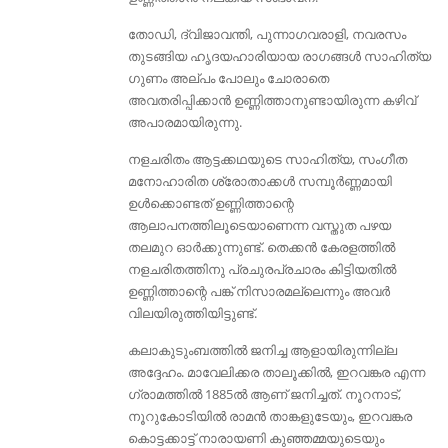
തോഡി, ദ്വിജാവന്തി, പുന്നാഗവരാളി, നവരസം
തുടങ്ങിയ ഹൃദയഹാരിയായ രാഗങ്ങൾ സാഹിത്യ
ഗുണം അല്പം പോലും ചോരാതെ
അവതരിപ്പിക്കാൻ ഉണ്ണിത്താനുണ്ടായിരുന്ന കഴിവ്
അപാരമായിരുന്നു.
നളചരിതം ആട്ടക്കഥയുടെ സാഹിത്യ, സംഗീത
മനോഹാരിത ശ്രോതാക്കൾ സമ്പൂർണ്ണമായി
ഉൾക്കൊണ്ടത്‌ ഉണ്ണിത്താന്റെ
ആലാപനത്തിലൂടെയാണെന്ന വസ്തുത പഴയ
തലമുറ ഓർക്കുന്നുണ്ട്. തെക്കൻ കേരളത്തിൽ
നളചരിതത്തിനു പ്രചുരപ്രചാരം കിട്ടിയതിൽ
ഉണ്ണിത്താന്റെ പങ്ക് നിസാരമല്ലെന്നും അവർ
വിലയിരുത്തിയിട്ടുണ്ട്.
കലാകുടുംബത്തിൽ ജനിച്ച ആളായിരുന്നില്ല
അദ്ദേഹം. മാവേലിക്കര താലൂക്കിൽ, ഇറവങ്കര എന്ന
ഗ്രാമത്തിൽ 1885ൽ ആണ് ജനിച്ചത്. നൂറനാട്,
നൂറുകോടിയിൽ രാമൻ താങ്കളുടേയും, ഇറവങ്കര
കൊട്ടക്കാട്ട് നാരായണി കുഞ്ഞമ്മയുടെയും