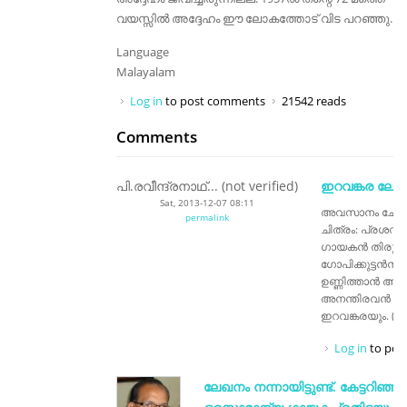
വയസ്സിൽ അദ്ദേഹം ഈ ലോകത്തോട്‌ വിട പറഞ്ഞു.
Language
Malayalam
Log in
to post comments
21542 reads
Comments
പി.രവീന്ദ്രനാഥ്... (not verified)
ഇറവങ്കര ലേ
Sat, 2013-12-07 08:11
അവസാനം ചേർത്തി
permalink
ചിത്രം: പ്രശസ്
ഗായകൻ തിരുവ
ഗോപിക്കുട്ടൻനാ
ഉണ്ണിത്താൻ ആശ
അനന്തിരവൻ കെ
ഇറവങ്കരയും. (പട്
Log in
to pos
ലേഖനം നന്നായിട്ടുണ്ട്. കേട്ടറിഞ്