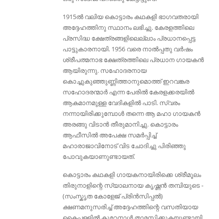
1915ൽ വലിയ കൊട്ടാരം കഥകളി ഭാഗവതരായി
അദ്ദേഹത്തിനു സ്ഥാനം ലഭിച്ചു. കേരളത്തിലെ
പ്രസിദ്ധ ക്ഷേത്രങ്ങളിലെല്ലാം പ്രധാനപ്പെട്ട
പാട്ടുകാരനായി. 1956 വരെ നാൽപ്പതു വർഷം
ശ്രീപത്മനാഭ ക്ഷേത്രത്തിലെ പ്രധാന ഗായകൻ
ആയിരുന്നു. സഹോദരനായ
കൊച്ചുകുഞ്ഞുണ്ണിത്താനുമൊത്ത് ഇറവങ്കര
സഹോദരന്മാർ എന്ന പേരിൽ കേരളക്കരയിൽ
ആകമാനമുള്ള വേദികളിൽ പാടി. സ്വരം
നന്നായിരിക്കുമ്പോൾ തന്നെ ആ മഹാ ഗായകൻ
അരങ്ങു വിടാൻ തീരുമാനിച്ചു. കൊട്ടാരം
ആഫീസിൽ അപേക്ഷ സമർപ്പിച്ച്
മഹാരാജാവിനോട് വിട ചോദിച്ചു പിരിഞ്ഞു
പോവുകയാണുണ്ടായത്.
കൊട്ടാരം കഥകളി ഗായകനായിരിക്കെ ശ്രീമൂലം
തിരുനാളിന്റെ സ്യാലനായ കൃഷ്ണൻ തമ്പിയുടെ -
(സംസ്കൃത കോളേജ് പ്രിൻസിപ്പൽ)
ക്ഷണമനുസരിച്ച് അദ്ദേഹത്തിന്റെ വസതിയായ
കൈപ്പള്ളിൽ കുറേനാൾ താമസിക്കുകയുണ്ടായി.