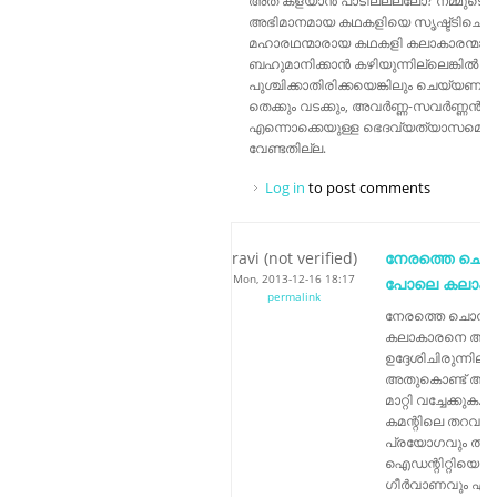
അത് കളയാൻ പാടില്ലല്ലോ? നമ്മുടെ
അഭിമാനമായ കഥകളിയെ സൃഷ്ട്ടിചെടു
മഹാരഥന്മാരായ കഥകളി കലാകാരന്മാര
ബഹുമാനിക്കാൻ കഴിയുന്നില്ലെങ്കിൽ വേ
പുശ്ചിക്കാതിരിക്കയെങ്കിലും ചെയ്യണം.
തെക്കും വടക്കും, അവർണ്ണ-സവർണ്ണൻ
എന്നൊക്കെയുള്ള ഭെദവ്യത്യാസമൊന്
വേണ്ടതില്ല.
Log in
to post comments
ravi (not verified)
നേരത്തെ ചൊന
Mon, 2013-12-16 18:17
പോലെ കലാക
permalink
നേരത്തെ ചൊന്
കലാകാരനെ അവഹ
ഉദ്ദേശിചിരുന്നില്ല
അതുകൊണ്ട് 
മാറ്റി വച്ചേക്കുക.
കമന്റിലെ തറവാട
പ്രയോഗവും തുടര്
ഐഡന്റിറ്റിയെ ച
ഗീർവാണവും എന്