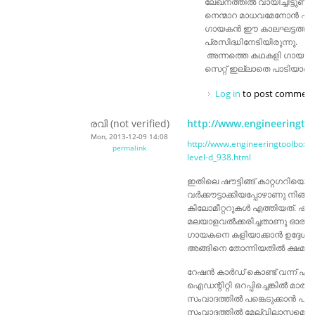
ലേഖനത്തിൽ വായിച്ചിട്ടുണ്ട്. 
നെന്മാറ മാധവമേനോൻ എന
ഗായകൻ ഈ കാലഘട്ടത്ത
പ്രസിദ്ധിനേടിയിരുന്നു.
അന്നത്തെ കഥകളി ഗായകർ 
സെറ്റ് ഇല്ലാതെ പാടിയാണ്
Log in
to post comment
രവി (not verified)
http://www.engineeringto
Mon, 2013-12-09 14:08
http://www.engineeringtoolbox.c
permalink
level-d_938.html
ഇതിലെ ഷൗട്ടിങ്ങ് കാറ്റഗറിയെ
വർക്കൗട്ടാക്കിയപ്പോഴാണു നിങ്
കിലോമീറ്ററുകൾ എത്തിയത്. ഷൗട്
മലയാളവൽക്കരിച്ചതാണു ഓരിയ
ഗായകനെ കളിയാക്കാൻ ഉദ്ദേശിച്ചിട
അങ്ങിനെ തോന്നിയതിൽ ക്ഷമ ചോദ
റേഷൻ കാർഡ് കൊണ്ട് വന്ന് എന്
ഐഡന്റിറ്റി ഒറപ്പിച്ചെങ്കിൽ മാത്ര
സംവാദത്തിൽ പങ്കെടുക്കാൻ പറ്
സംവാദത്തിൽ മേല്വിലാസമെന്ത