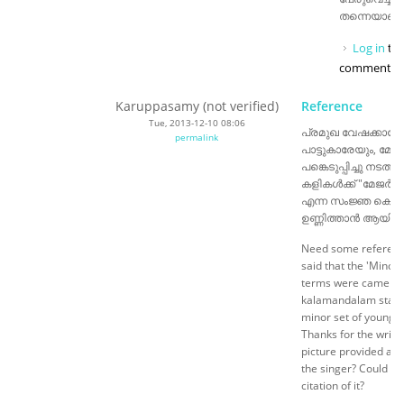
തന്നെയാണ് അ
Log in
to 
comments
Karuppasamy (not verified)
Reference
Tue, 2013-12-10 08:06
പ്രമുഖ വേഷക്കാരേയ
permalink
പാട്ടുകാരേയും, മേള
പങ്കെടുപ്പിച്ചു നടത്തു
കളികൾക്ക് "മേജർസെ
എന്ന സംജ്ഞ കൊണ്ട
ഉണ്ണിത്താൻ ആയിരുന
Need some reference t
said that the 'Minor'
terms were came in
kalamandalam starte
minor set of young 
Thanks for the writin
picture provided a re
the singer? Could yo
citation of it?