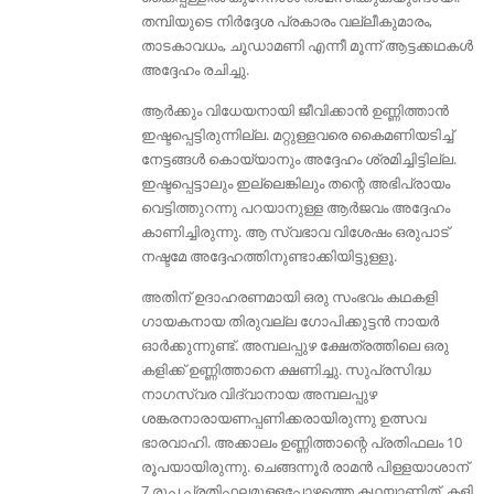
തമ്പിയുടെ നിർദ്ദേശ പ്രകാരം വല്ലീകുമാരം,
താടകാവധം, ചൂഡാമണി എന്നീ മൂന്ന് ആട്ടക്കഥകൾ
അദ്ദേഹം രചിച്ചു.
ആർക്കും വിധേയനായി ജീവിക്കാൻ ഉണ്ണിത്താൻ
ഇഷ്ടപ്പെട്ടിരുന്നില്ല. മറ്റുള്ളവരെ കൈമണിയടിച്ച്
നേട്ടങ്ങൾ കൊയ്യാനും അദ്ദേഹം ശ്രമിച്ചിട്ടില്ല.
ഇഷ്ടപ്പെട്ടാലും ഇല്ലെങ്കിലും തന്റെ അഭിപ്രായം
വെട്ടിത്തുറന്നു പറയാനുള്ള ആർജവം അദ്ദേഹം
കാണിച്ചിരുന്നു. ആ സ്വഭാവ വിശേഷം ഒരുപാട്
നഷ്ടമേ അദ്ദേഹത്തിനുണ്ടാക്കിയിട്ടുള്ളൂ.
അതിന് ഉദാഹരണമായി ഒരു സംഭവം കഥകളി
ഗായകനായ തിരുവല്ല ഗോപിക്കുട്ടൻ നായർ
ഓർക്കുന്നുണ്ട്. അമ്പലപ്പുഴ ക്ഷേത്രത്തിലെ ഒരു
കളിക്ക് ഉണ്ണിത്താനെ ക്ഷണിച്ചു. സുപ്രസിദ്ധ
നാഗസ്വര വിദ്വാനായ അമ്പലപ്പുഴ
ശങ്കരനാരായണപ്പണിക്കരായിരുന്നു ഉത്സവ
ഭാരവാഹി. അക്കാലം ഉണ്ണിത്താന്റെ പ്രതിഫലം 10
രൂപയായിരുന്നു. ചെങ്ങന്നൂർ രാമൻ പിള്ളയാശാന്
7 രൂപ പ്രതിഫലമുള്ളപ്പോഴത്തെ കഥയാണിത്. കളി