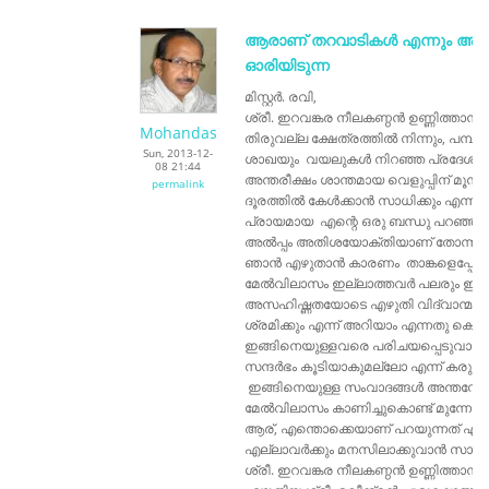
ആരാണ് തറവാടികൾ എന്നും ആര
ഓരിയിടുന്ന
മിസ്റ്റർ. രവി,
ശ്രീ. ഇറവങ്കര നീലകണ്ഠൻ ഉണ്ണിത്താൻ പ
Mohandas
തിരുവല്ല ക്ഷേത്രത്തിൽ നിന്നും, പമ്പ
Sun, 2013-12-
ശാഖയും വയലുകൾ നിറഞ്ഞ പ്രദേശങ്ങള
08 21:44
അന്തരീക്ഷം ശാന്തമായ വെളുപ്പിന് മൂന്നു
permalink
ദൂരത്തിൽ കേൾക്കാൻ സാധിക്കും എന്നാ
പ്രായമായ എന്റെ ഒരു ബന്ധു പറഞ്ഞത്
അൽപ്പം അതിശയോക്തിയാണ് തോന്നിയപ
ഞാൻ എഴുതാൻ കാരണം താങ്കളെപ്പോ
മേൽവിലാസം ഇല്ലാത്തവർ പലരും ഇവ
അസഹിഷ്ണതയോടെ എഴുതി വിദ്വാന്മാ
ശ്രമിക്കും എന്ന് അറിയാം എന്നതു കൊണ
ഇങ്ങിനെയുള്ളവരെ പരിചയപ്പെടുവാൻ
സന്ദർഭം കൂടിയാകുമല്ലോ എന്ന് കരുതി
ഇങ്ങിനെയുള്ള സംവാദങ്ങൾ അന്തസ്സോ
മേൽവിലാസം കാണിച്ചുകൊണ്ട് മുന്നോട്ട
ആര്, എന്തൊക്കെയാണ് പറയുന്നത് എന്ന
എല്ലാവർക്കും മനസിലാക്കുവാൻ സാധിക
ശ്രീ. ഇറവങ്കര നീലകണ്ഠൻ ഉണ്ണിത്താ