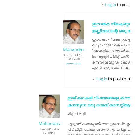
Log in
to post 
ഇറവങ്കര നീലകണ്ഠൻ
ഉണ്ണിത്താന്റെ ഒരു ഫോ
ഇറവങ്കര നീലകണ്ഠൻ ഉണ്ണി
ഒരു ഫോട്ടോ കെ.പി.എസ്
Mohandas
'കഥകളിരംഗ'ത്തിൽ കൊടുത്ത
Tue, 2013-12-
(മാതൃഭൂമി പ്രിന്റിംഗ് & 
10 10:56
കമ്പനി ലിമിറ്റഡ്, കോഴിക്
permalink
എഡിഷൻ, പേജ്: 193).
Log in
to post comme
ഇത് കഥകളി വിഷയങ്ങളെ ഗൌരവ
കാണുന്ന ഒരു വെബ്‌ സൈറ്റ്ആണ
മിസ്റ്റർ.രവി:
Mohandas
എഴുത്ത് കണ്ടപ്പോൽ താങ്കളുടെ പ്രശ്നം 
Tue, 2013-12-
പിടികിട്ടി. പക്ഷെ അതൊന്നും ചർച്ചക്കെടു
10 10:41