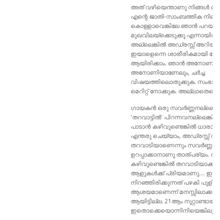
അത് വഴിയെന്താണു നിങ്ങൾ നേടൂ
എന്റെ ജാതി-സാംബത്തിക നില
കൊള്ളാവെങ്കിലേ ഞാൻ പറയുന്
മുഖവിലയ്ക്കെടുക്കൂ എന്നായിരിക്
അല്ലെങ്കിൽ അഡ്രസ്സ് അറിയാമ
ഇയാളെന്നെ ശാരീരികമായി നേരി
ആയിരിക്കാം. ഞാൻ അനോണിയൊ
അനോണിയാണേലും, ചർച്ച
വിഷയത്തിലൊതുക്കുക. സംഭാ
മെറിറ്റ് നോക്കുക. അല്ലാതെയെന
ഗായകൻ ഒരു സവർണ്ണനല്ലെങ്കി
'തറവാട്ടിൽ' പിറന്നവനല്ലെങ്കിലു
പാടാൻ കഴിവുണ്ടെങ്കിൽ ധാരാളം
എന്തരു ചെയ്യാം, അഡ്രസ്സ് തപ്പി 
തറവാടിയാണെന്നും സവർണ്ണനാ
ഉറപ്പാക്കാനാണൂ താത്പര്യം. നല
കഴിവുണ്ടെങ്കിൽ തറവാടിയാക്കാ
ആളുകൾക്ക് പ്രിയമാണു.... ഇത
നിറഞ്ഞിരിക്കുന്നത് പഴകി പുളി
ആശയമാണെന്ന് മനസ്സിലാക്കാ
ആയിട്ടില്ല. 21ആം നൂറ്റാണ്ടായി ക
ഇതൊക്കെയൊന്നിനിയെങ്കിലും മാറ്