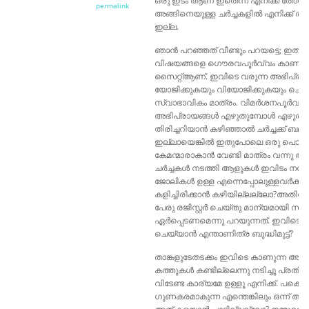
ഒരു ഇടം ആണ് ഇതെന്ന് എനിക്ക് തോന്നുന
permalink
അങ്ങിനെയുള്ള ചർച്ചകളിൽ എനിക്ക് താ
ഇല്ല.
ഞാൻ പറഞ്ഞത് വീണ്ടും പറയട്ടെ; ഇത് 
വിഷയങ്ങളെ ഗൌരവപൂർവ്വം കാണുന്ന
സൈറ്റ്ആണ്. ഇവിടെ വരുന്ന അഭിപ്രാ
യോജിക്കുകയും വിയോജിക്കുകയും ചെയ്
സ്വാഭാവികം മാത്രം. വിമർശനപൂർവമ
അഭിപ്രായങ്ങൾ എഴുതുമ്പോൾ എഴുത
തിരിച്ചറിയാൻ കഴിഞ്ഞാൽ ചർച്ചക്ക് ബലമ
ഇല്ലായെങ്കിൽ ഇതുപോലെ ഒരു പൊതു
കേമന്മാരാകാൻ വേണ്ടി മാത്രം വന്നു
ചർച്ചകൾ നടത്തി ആളുകൾ ഇവിടം നശിപ്പിക്
ജോലികൾ ഉള്ള എന്നെപ്പോലുള്ളവർക്ക് 
കളിച്ചിരിക്കാൻ കഴിയില്ലല്ലോ?അതിന
പേരു രജിസ്റ്റർ ചെയ്തു മാന്യമായി സ
ഏർപ്പെടണമെന്നു പറയുന്നത്. ഇവിടെ പേര
ചെയ്യാൻ എന്താണിത്ര ബുദ്ധിമുട്ട്?
താങ്കളുടേതടക്കം ഇവിടെ കാണുന്ന അ
കത്തുകൾ കണ്ടില്ലെന്നു നടിച്ചു പ്രതി
വിടേണ്ട കാര്യമേ ഉള്ളൂ എനിക്ക്. പക്ഷെ
ഗുണകരമാകുന്ന എന്തെങ്കിലും ഒന്ന് അത