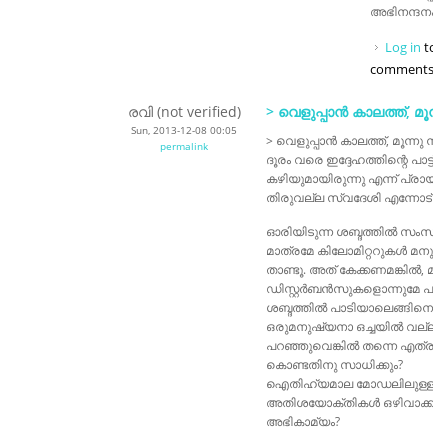
അഭിനന്ദനം അര
Log in
to p
comments
രവി (not verified)
> വെളുപ്പാൻ കാലത്ത്, മൂന്ന
Sun, 2013-12-08 00:05
> വെളുപ്പാൻ കാലത്ത്, മൂന്നു നാ
permalink
ദൂരം വരെ ഇദ്ദേഹത്തിന്റെ പാട്ട്
കഴിയുമായിരുന്നു എന്ന് പ്രായമു
തിരുവല്ല സ്വദേശി എന്നോട് പറഞ്ഞ
ഓരിയിടുന്ന ശബ്ദത്തിൽ സംസാര
മാത്രമേ കിലോമിറ്ററുകൾ മനുഷ
താണ്ടൂ. അത് കേക്കണമങ്കിൽ, മറ്റ്
ഡിസ്റ്റർബൻസുകളൊന്നുമേ പാട
ശബ്ദത്തിൽ പാടിയാലെങ്ങിനെയിര
ഒരുമനുഷ്യനാ ഒച്ചയിൽ വല്ലത
പറഞ്ഞുവെങ്കിൽ തന്നെ എത്ര
കൊണ്ടതിനു സാധിക്കും?
ഐതിഹ്യമാല മോഡലിലുള്ള ഇ
അതിശയോക്തികൾ ഒഴിവാക്കുന്
അഭികാമ്യം?