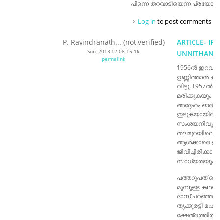
പിന്നെ തറവാടിയെന്ന പ്രയോഗം
Log in
to post comments
P. Ravindranath... (not verified)
ARTICLE- IR
Sun, 2013-12-08 15:16
UNNITHAN.
permalink
1956ൽ ഇറവങ്ക
ഉണ്ണിത്താൻ ക
വിട്ടു. 1957ൽ
മരിക്കുകയും ച
അദ്ദേഹം ഓരി
ഇടുകയായിരുന്
സംശയനിവൃത്തി
തലമുറയിലെ വള
ആൾക്കാരെ ഇപ
ജീവിച്ചിരിക്കാൻ
സാധ്യതയും കാ
പത്തറുപത് കൊ
മുമ്പുള്ള കഥ
ദാസ് പറഞ്ഞത്.
തൃക്കുരട്ടി മഹ
ക്ഷേത്രത്തിൽ 