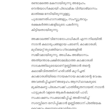
രണ്ടാമത്തെ മകനായിരുന്നു അദ്ദേഹം.
ഔദ്യോഗികമായി പ്രാഥമിക വിദ്യാഭ്യാസം
മാത്രമേ നേടിയിരുന്നുള്ളൂ.
പുരാണേതിഹാസങ്ങളും, സംസ്കൃതവും
രക്ഷകർത്താക്കളിലൂടെ പകർന്നു
കിട്ടിയതായിരുന്നു.
അക്കാലത്ത് വിനോദോപാധികൾ എന്ന നിലയിൽ
നാടൻ കലാരൂപങ്ങളായ പടേണി, കാക്കാരശി,
മുടിയേറ്റ് തുടങ്ങിയവ ഗ്രാമങ്ങളിൽ
സജീവമായിരുന്നു. അധികം അഭ്യാസം
അത്യന്താപേക്ഷിതാമല്ലാത്ത കാക്കാരശി
നാടകത്തിലൂടെയാണ് ഉണ്ണിത്താൻ തന്റെ
കലാജീവിതത്തിന് ഹരി:ശ്രീ കുറിച്ചത്.
കാക്കാരശിയിലെ നായകനായ കാക്കാന്റെ വേഷം
അവതരിപ്പിച്ചാണ് അദ്ദേഹം ആസ്വാദകരുടെ
മുക്തകണ്ഠ പ്രശംസക്ക് പാത്രീഭൂതനായത്. നാടൻ
പാട്ടുകൾ വളരെ ആകർഷകമായി പാടി,
സംഭാഷണം സംയോജിപ്പിച്ച്, അഭിനയിച്ച്
സദസ്സിനെ രസിപ്പിക്കാൻ ഉണ്ണിത്താന് പ്രത്യേക
വൈഭവം തന്നെയുണ്ടായിരുന്നു.