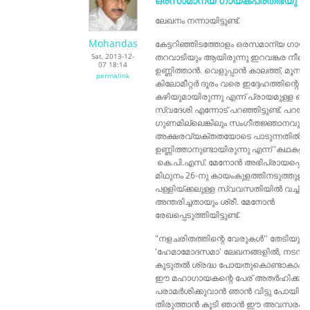
ഒരസാമാന്യ ഗായകപ്രതിഭയു
ലേഖനം നന്നായിട്ടുണ്ട്.
Mohandas
കേട്ടറിഞ്ഞിടത്തോളം ഒരസമാന്യ ഗായ
Sat, 2013-12-
തറവാടിയും ആയിരുന്നു ഇറവങ്കര നീല
07 18:14
ഉണ്ണിത്താൻ. വെളുപ്പാൻ കാലത്ത്, മൂന്നു
permalink
കിലോമീറ്റർ ദൂരം വരെ ഇദ്ദേഹത്തിന്റെ പാ
കഴിയുമായിരുന്നു എന്ന് പ്രായമുള്ള ഒര
സ്വദേശി എന്നോട് പറഞ്ഞിട്ടുണ്ട്. പറയത
ഗുണമില്ലെങ്കിലും സംഗീതജ്ഞാനവും
അക്ഷരവ്യക്തതയോടെ പാടുന്നതിൽ നിഷ
ഉണ്ണിത്താനുണ്ടായിരുന്നു എന്ന് 'കഥകള
കെ.പി.എസ്. മേനോൻ അഭിപ്രായപ്പെട്ടിട്ടു
മിഥുനം 26-നു കായംകുളത്തിനടുത്തുള്ള 
പള്ളിയ്ക്കലുള്ള സ്വവസതിയിൽ വച്ച് ഉ
അന്തരിച്ചതായും ശ്രീ. മേനോൻ
രേഖപ്പെടുത്തിയിട്ടുണ്ട്.
"നളചരിതത്തിന്റെ വേരുകൾ'' തേടിയുള്
'ഹേമാമോദസമാ' ലേഖനങ്ങളിൽ, നടന്മാരി
കൂടുതൽ ശ്രദ്ധ പോയതുകൊണ്ടാകാം,
ഈ മഹാഗായകന്റെ പേര് അതർഹിക്കുന്
പരാമർശിക്കുവാൻ ഞാൻ വിട്ടു പോയിട്ടുണ്
തിരുത്താൻ കൂടി ഞാൻ ഈ അവസരം