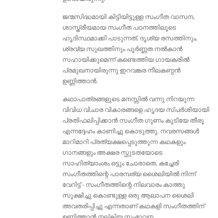
ജന്മസിദ്ധമായി കിട്ടിയിട്ടുള്ള സംഗീത വാസന,
ശാസ്ത്രീയമായ സംഗീത പഠനത്തിലൂടെ
ഹൃദിസ്ഥമാക്കി പാടുന്നത്, ദൃശ്യ രസത്തിനും,
ശ്രവ്യ സുഖത്തിനും പൂർണ്ണത നൽകാൻ
സഹായിക്കുമെന്ന് കണ്ടെത്തിയ ഗായകരിൽ
പ്രമുഖനായിരുന്നു ഇറവങ്കര നീലകണ്ഠൻ
ഉണ്ണിത്താൻ.
കഥാപാത്രങ്ങളുടെ മനസ്സിൽ വന്നു നിറയുന്ന
വിവിധ വിചാര വികാരങ്ങളെ ഹൃദയ സ്പർശിയായി
പ്രതിഫലിപ്പിക്കാൻ സംഗീത ഗുണം കൂടിയേ തീരൂ
എന്നദ്ദേഹം കാണിച്ചു കൊടുത്തു. നവരസങ്ങൾ
മാറിമാറി പ്രത്യക്ഷപ്പെടുത്തുന്ന കഥകളും
ഗാനങ്ങളും അക്ഷര സ്ഫുടതയോടെ
സാഹിത്യാംശം ഒട്ടും ചോരാതെ, കച്ചേരി
സംഗീതത്തിന്റെ പാരമ്പര്യ ശൈലിയിൽ നിന്ന്
വേറിട്ട് - സംഗീതത്തിന്റെ നിലവാരം കാത്തു
സൂക്ഷിച്ചു കൊണ്ടുള്ള ഒരു ആലാപന ശൈലി
അവതരിപ്പിച്ചു എന്നതാണ് കഥകളി സംഗീതത്തിന്
ഉണ്ണിത്താൻ നല്കിയ സംഭാവന.