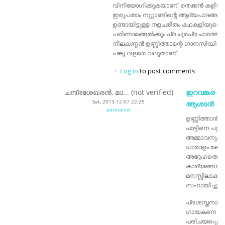
വിനിയോഗിക്കുകയാണ്‌. തെക്കൻ കളിയ
ഇരുപതാം നൂറ്റാണ്ടിന്റെ ആദ്യപാദങ്ങള
ഉണ്ടായിട്ടുള്ള നളചരിതം കഥകളിയുടെ
പരിണാമങ്ങൽക്കും പ്രചുരപ്രചാരത്തിന
നീലകണ്ഠൻ ഉണ്ണിത്താന്റെ ഗാനസിദ്ധി വഹിച
പങ്കു വളരെ വലുതാണ്‌.
Log in
to post comments
ചന്ദ്രശേഖരൻ, മാ... (not verified)
ഇറവങ്കര ഉണ
Sat, 2013-12-07 22:25
ആശാൻ
permalink
ഉണ്ണിത്താൻ 
പാട്ടിനെ പറ്റി
അമ്മാവനും ഒ
ധാരാളം കേട്ടിട്ട
അദ്ദേഹത്തെ പറ്
കാര്യങ്ങൾ
മനസ്സിലാക്ക
സഹായിച്ചു.
പ്രശസ്തനായ
ഗായകനെ പുത
പരിചയപ്പെടു