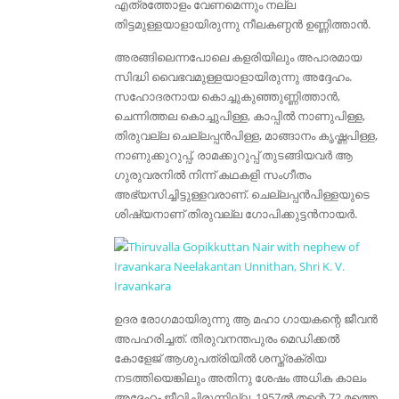
എത്രത്തോളം വേണമെന്നും നല്ല
തിട്ടമുള്ളയാളായിരുന്നു നീലകണ്ഠൻ ഉണ്ണിത്താൻ.
അരങ്ങിലെന്നപോലെ കളരിയിലും അപാരമായ
സിദ്ധി വൈഭവമുള്ളയാളായിരുന്നു അദ്ദേഹം.
സഹോദരനായ കൊച്ചുകുഞ്ഞുണ്ണിത്താൻ,
ചെന്നിത്തല കൊച്ചുപിള്ള, കാപ്പിൽ നാണുപിള്ള,
തിരുവല്ല ചെല്ലപ്പൻപിള്ള, മാങ്ങാനം കൃഷ്ണപിള്ള,
നാണുക്കുറുപ്പ്, രാമക്കുറുപ്പ് തുടങ്ങിയവർ ആ
ഗുരുവരനിൽ നിന്ന് കഥകളി സംഗീതം
അഭ്യസിച്ചിട്ടുള്ളവരാണ്. ചെല്ലപ്പൻപിള്ളയുടെ
ശിഷ്യനാണ് തിരുവല്ല ഗോപിക്കുട്ടൻനായർ.
ഉദര രോഗമായിരുന്നു ആ മഹാ ഗായകന്റെ ജീവൻ
അപഹരിച്ചത്. തിരുവനന്തപുരം മെഡിക്കൽ
കോളേജ് ആശുപത്രിയിൽ ശസ്ത്രക്രിയ
നടത്തിയെങ്കിലും അതിനു ശേഷം അധിക കാലം
അദ്ദേഹം ജീവിച്ചിരുന്നില്ല. 1957ൽ തന്റെ 72 മത്തെ