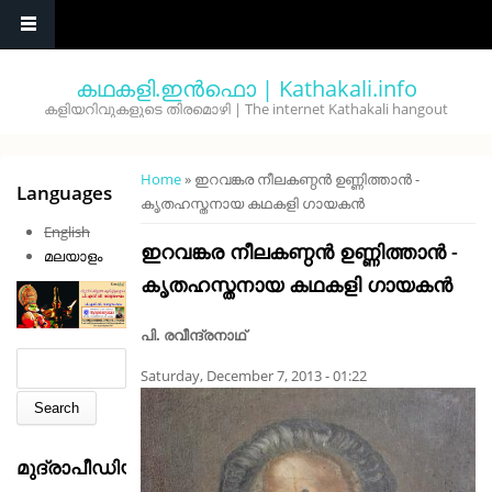
Skip to main content
കഥകളി.ഇൻഫൊ | Kathakali.info
കളിയറിവുകളുടെ തിരമൊഴി | The internet Kathakali hangout
You are here
Home
» ഇറവങ്കര നീലകണ്ഠൻ ഉണ്ണിത്താൻ -
Languages
കൃതഹസ്തനായ കഥകളി ഗായകൻ
English
ഇറവങ്കര നീലകണ്ഠൻ ഉണ്ണിത്താൻ -
മലയാളം
കൃതഹസ്തനായ കഥകളി ഗായകൻ
പി. രവീന്ദ്രനാഥ്
Search form
Search
Saturday, December 7, 2013 - 01:22
മുദ്രാപീഡിയ