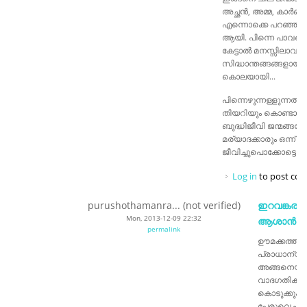
അച്ഛൻ, അമ്മ, കാർ
എന്നൊക്കെ പറഞ്ഞ
ആയി. പിന്നെ പാവപ്പെട്
കേട്ടാൽ മനസ്സിലാവാത
സിദ്ധാന്തങ്ങങ്ങളായി
കൊലയായി...
പിന്നെഴുന്നള്ളുന്നത് 
തിയറിയും കൊണ്ടാണ്
ബുദ്ധിജീവി ജന്മങ്ങളേ
മര്യാദക്കാരും ഒന്ന്
ജീവിച്ചുപൊക്കോട്ടെ.
Log in
to post co
purushothamanra... (not verified)
ഇറവങ്കര ഉ
Mon, 2013-12-09 22:32
ആശാൻ
permalink
ഊമക്കത്തിന
പ്രാധാന്യമ
അങ്ങനെയുള
വാദഗതികൾക്
കൊടുക്കുകയ
പേരുവെച്ച് എ