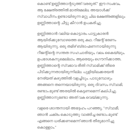
കൊണ്ട് ഉണ്ണിത്താന്റടുത്ത് വരരുത്." ഈ സംഭവം,
ആ ക്ഷേത്രത്തിൽ മാത്രമല്ല, അയാൾക്ക്
സ്വാധീനം ഉണ്ടായിരുന്ന മറ്റു ചില ക്ഷേത്രങ്ങളിലും
ഉണ്ണിത്താന്റെ ചീട്ടു കീറാൻ ഉപകരിച്ചു.
ഉണ്ണിത്താൻ വലിയ കൊട്ടാരം പാട്ടുകാരൻ
ആയിരിക്കുമ്പോഴത്തെ ഒരു കഥ. റീജന്റ് ഭരണം
ആയിരുന്നു. ഒരു തമിഴ് ബ്രാഹ്മണനായിരുന്നു
റീജന്റിന്റെ സന്തത സഹചാരിയും, വലം കൈയ്യും,
ഉപദേശകനുമെല്ലാം. ആരെയും ഗൌനിക്കാത്ത,
ഉണ്ണിത്താന്റെ സ്വഭാവ രീതി സ്വാമിക്ക് തീരെ
പിടിക്കുന്നതായിരുന്നില്ല. പുളിയിലക്കരയൻ
നേര്യത് കഴുത്തിൽ വളച്ചിടും. പാടുമ്പോഴും
അങ്ങനെ തന്നെയായിരുന്നു. ഒരു ദിവസം സ്വാമി,
രണ്ടാം മുണ്ട് അരയിൽ കെട്ടണമെന്ന് കല്പിച്ചു.
ഉണ്ണിത്താനുണ്ടോ അത് വക വെയ്ക്കുന്നു.
വളരെ ശാന്തനായി അദ്ദേഹം പറഞ്ഞു, "സ്വാമീ,
ഞാൻ ചക്രം കൊടുത്തു വാങ്ങിച്ച രണ്ടാം മുണ്ട്
എങ്ങനെ ധരിക്കണമെന്ന് ഞാൻ തീരുമാനിച്ചു
കൊള്ളാം."