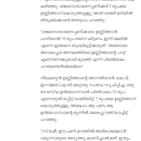
കഴിഞ്ഞു. ശങ്കരനാരായണപ്പണിക്കർ 5 രൂപയേ
ഉണ്ണിത്താന് കൊടുത്തുള്ളൂ. അത് വാങ്ങി മടിയിൽ
തിരുകിക്കൊണ്ട് അദ്ദേഹം പറഞ്ഞു :
"ശങ്കരനാരായണപ്പണിക്കരെ, ഉണ്ണിത്താൻ
പാടിയാൽ 10 രൂപ തന്നെ കിട്ടണം. ഇനി മേലിൽ
എന്നെ ഇങ്ങനെ ബുദ്ധിമുട്ടിക്കരുത്." അതോടെ
അമ്പലപ്പുഴ അമ്പലത്തിലെ ഉണ്ണിത്താന്റെ പാട്ട്
എന്നെന്നേക്കുമായി മുടങ്ങി എന്ന് പ്രത്യേകം
പറയേണ്ടതില്ലല്ലോ?
നീലകണ്ഠൻ ഉണ്ണിത്താന്റെ അനന്തിരവൻ, കെ.വി.
ഇറവങ്കര (പട്ടാഴി) മറ്റൊരു സംഭവം സൂചിപ്പിച്ചു. ഒരു
ദേവസ്വം ഉദ്യോഗസ്ഥൻ പ്രതിഫലം 10 രൂപ
എന്നെഴുതി ഒപ്പിട്ട് വാങ്ങിയിട്ട്, 7 രൂപയെ ഉണ്ണിത്താന്
കൊടുത്തുള്ളൂ. അദ്ദേഹം ആ പണം ആ
ഉദ്യോഗസ്ഥന്റെ മുന്നിൽ, മേശപ്പുറത്ത് വെച്ചിട്ട്
പറഞ്ഞു :
"സ്വാമീ, ഈ പണി മഠത്തിൽ അരിവെയ്ക്കാൻ
വരുന്നവരുടെ അടുത്തു കാണിച്ചാൽ മതി. ഇതും