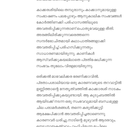
കാക്കരശിയിലെ തമ്പുരാനും കാക്കാനുമായുള്ള
സംഭാഷണം പലപ്പോഴും ആനുകാലിക സംഭവങ്ങൾ
കോർത്തിണക്കി പരിഹാസത്തിലൂടെ
അവതരിപ്പിക്കുന്നതാണ് പൊതുവേയുള്ള രീതി.
അരങ്ങിലിരിക്കുന്നവരെത്തന്നെ
സന്ദർഭോചിതമായി കഥാപാത്രങ്ങളാക്കി
അവതരിപ്പിച്ച് പരിഹസിക്കുന്നതും
സാധാരണമായിരുന്നു. കാണികൾ
ആസ്വദിക്കുകയല്ലാതെ പ്രതിഷേധിക്കുന്ന
സംഭവം തുലോം വിരളമായിരുന്നു.
ഒരിക്കൽ മാവേലിക്കര ഭരണിക്കാവിൽ,
പ്രതാപശാലിയായ ഒരു കാരണവരുടെ തറവാട്ടിൽ
ഉണ്ണിത്താന്റെ നേതൃത്വത്തിൽ കാക്കാരശി നാടകം
അവതരിപ്പിക്കുകയുണ്ടായി. ആ കുടുംബത്തിൽ
ആയിടക്ക് നടന്ന ഒരു സംഭവവുമായി ബന്ധമുള്ള
ചില പരാമർശങ്ങൾ, തന്നെ കരുതിക്കൂട്ടി
ആക്ഷേപിക്കാൻ അവതരിപ്പിച്ചതാണെന്നു
കാരണവർ ധരിച്ചു.നാടിന്റെ മുഴുവൻ ആദരവും,
നെടുനായകത്വവും വഹിച്ചിരുന്ന മൂപ്പിലെ