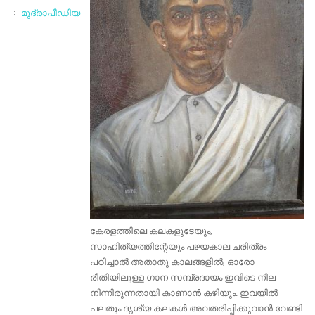
മുദ്രാപീഡിയ
കേരളത്തിലെ കലകളുടേയും,
സാഹിത്യത്തിന്റേയും പഴയകാല ചരിത്രം
പഠിച്ചാൽ അതാതു കാലങ്ങളിൽ, ഓരോ
രീതിയിലുള്ള ഗാന സമ്പ്രദായം ഇവിടെ നില
നിന്നിരുന്നതായി കാണാൻ കഴിയും. ഇവയിൽ
പലതും ദൃശ്യ കലകൾ അവതരിപ്പിക്കുവാൻ വേണ്ടി