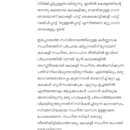
നിർമ്മിച്ചിട്ടുള്ളതായിരുന്നു. ഇതിൽ കേരളത്തിന്റെ
തനതു കലയായ കഥകളിക്കു വേണ്ടിയുള്ള ഗാന
ശാഖയാണ്‌ കഥകളി പാട്ട്. കൈകൊട്ടിക്കളി പാട്ട്,
വഞ്ചിപ്പാട്ട്, തുള്ളൽപ്പാട്ട് എന്നിങ്ങനെ മറ്റു ഗാന
ശാഖകളും ഉണ്ട്.
ഇപ്പോഴത്തെ സമ്പ്രദായത്തിലുള്ള കർണ്ണാടക
സംഗീതത്തിന് പ്രചാരം കിട്ടുന്നതിന് മുമ്പാണ്
കഥകളി സംഗീതം, സോപാന രീതിയിൽ ഇവിടെ
പ്രചാരത്തിൽ വന്നത്. മുൻ കാലങ്ങളിൽ
ശാസ്ത്രീയമായി കഥകളി സംഗീതം അഭ്യസിക്കുന്ന
പതിവ് നിലവിലുണ്ടായിരുന്നില്ല. ഏതെങ്കിലും ഒരു
ഭാഗവതരോടോപ്പം കുറേനാൾ താമസിച്ച് കുറച്ചു
കഥകൾ ഹൃദിസ്ഥമാക്കുക. ഏറ്റവും ഉച്ചത്തിൽ
എത്രത്തോളം ആട്ടക്കഥകൾ പാടാൻ കഴിയുക,
അതായിരുന്നു ഒരു ഗായകന്റെ പ്രാഗൽഭ്യത്തെ
വിലയിരുത്തുന്നതിന് സ്വീകരിച്ചിരുന്ന മാനദണ്ഡം.
സ്വതസിദ്ധമായ സംഗീത വാസന ഉള്ളവരെ
പോലെതന്നെ, സംഗീത സിദ്ധി തൊട്ടു
തീണ്ടിയിട്ടില്ലാത്തവരും കഥകളി സംഗീത രംഗത്ത്
ഉണ്ടായിരുന്നു.