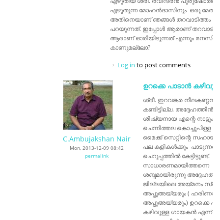
എഴുതിയ ശ്രീ. രവീന്ദ്രൻ പുരുഷോത്തമ
എഴുതുന്ന മോഹൻദാസിനും ഒരു മേൽവില
അതിനെയാണ് ഞങ്ങൾ തറവാടിത്തം എന്
പറയുന്നത്. ഇപ്പോൾ ആരാണ് തറവാടിക
ആരാണ് ഓരിയിടുന്നത് എന്നും മനസില
കാണുമല്ലോ?
Log in
to post comments
ഉറക്കെ പാടാൻ കഴിവു
ശ്രീ. ഇറവങ്കര നീലകണ്ഠൻ 
കണ്ടിട്ടില്ല. അദ്ദേഹത്തിൻറ
ശിഷ്യനായ എന്റെ നാട്ടുക
ചെന്നിത്തല കൊച്ചുപിള്
മൈക്ക് സെറ്റിന്റെ സഹായ
C.Ambujakshan Nair
പല കളികൾക്കും പാടുന്നത് 
Mon, 2013-12-09 08:42
ചെറുപ്പത്തിൽ കേട്ടിട്ടുണ്ട്.
permalink
സാധാരണമായിത്തന്നെ ഉറച
ശബ്ദമായിരുന്നു അദ്ദേഹത്തിന
ജില്ലയിലെ അയ്മനം സ്വദ
അപ്പുഅയ്യരും ( ഹരിണാക്
അപ്പുഅയ്യരും) ഉറക്കെ പ
കഴിവുള്ള ഗായകൻ എന്ന് ഒ