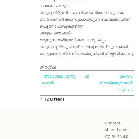
പദശേഷം ആട്ടം-
കാട്ടാളൻ:'ഇനി ആ വലിയ പന്നിയുടെ പുറകെ
അർജ്ജുനൻ തപസ്സുചെയ്യുന്ന സ്ഥലത്തേയ്ക്ക്
പെട്ടന്ന് പോവുകതന്നെ'
(താളം-പഞ്ചാരി)
ആയുധധാരിയായി കാട്ടാളനും ഒപ്പം
കാട്ടാളസ്ത്രീയും പഞ്ചാരിമേളത്തിന് ചുവടുകൾ
വെച്ചുകൊണ്ട് പിന്നിലേയ്ക്കുനീങ്ങി നിഷ്ക്രമിക്കുന്നു.
തിരശ്ശീല
‹ അപ്പോലെ എന്നു
up
രംഗം 8
ഭവാൻ
ശിവാർജ്ജുനന്മാർ
യുദ്ധം ›
1243 reads
Content
shared under
CC-BY-SA 4.0