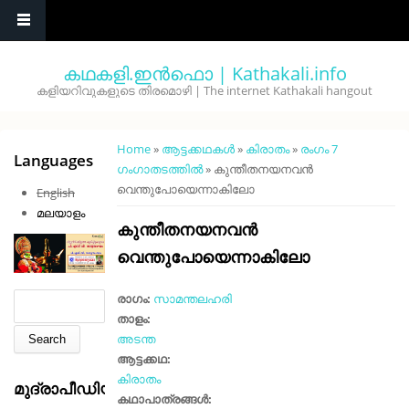
Skip to main content
കഥകളി.ഇൻഫൊ | Kathakali.info
കളിയറിവുകളുടെ തിരമൊഴി | The internet Kathakali hangout
You are here
Home
»
ആട്ടക്കഥകൾ
»
കിരാതം
»
രംഗം 7
Languages
ഗംഗാതടത്തിൽ
» കുന്തീതനയനവൻ
വെന്തുപോയെന്നാകിലോ
English
മലയാളം
കുന്തീതനയനവൻ
വെന്തുപോയെന്നാകിലോ
Search form
Search
രാഗം:
സാമന്തലഹരി
താളം:
അടന്ത
ആട്ടക്കഥ:
കിരാതം
മുദ്രാപീഡിയ
കഥാപാത്രങ്ങൾ: