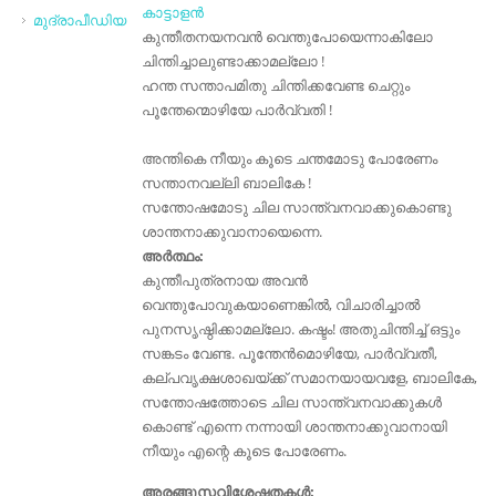
കാട്ടാളൻ
മുദ്രാപീഡിയ
കുന്തീതനയനവൻ വെന്തുപോയെന്നാകിലോ
ചിന്തിച്ചാലുണ്ടാക്കാമല്ലോ !
ഹന്ത സന്താപമിതു ചിന്തിക്കവേണ്ട ചെറ്റും
പൂന്തേന്മൊഴിയേ പാർവ്വതി !
അന്തികെ നീയും കൂടെ ചന്തമോടു പോരേണം
സന്താനവല്ലി ബാലികേ !
സന്തോഷമോടു ചില സാന്ത്വനവാക്കുകൊണ്ടു
ശാന്തനാക്കുവാനായെന്നെ.
അർത്ഥം:
കുന്തീപുത്രനായ അവൻ
വെന്തുപോവുകയാണെങ്കിൽ, വിചാരിച്ചാൽ
പുനസൃഷ്ഠിക്കാമല്ലോ. കഷ്ടം! അതുചിന്തിച്ച് ഒട്ടും
സങ്കടം വേണ്ട. പൂന്തേൻമൊഴിയേ, പാർവ്വതീ,
കല്പവൃക്ഷശാഖയ്ക്ക് സമാനയായവളേ, ബാലികേ,
സന്തോഷത്തോടെ ചില സാന്ത്വനവാക്കുകൾ
കൊണ്ട് എന്നെ നന്നായി ശാന്തനാക്കുവാനായി
നീയും എന്റെ കൂടെ പോരേണം.
അരങ്ങുസവിശേഷതകൾ: