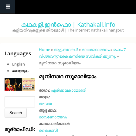
Skip to main content
കഥകളി.ഇൻഫൊ | Kathakali.info
കളിയറിവുകളുടെ തിരമൊഴി | The internet Kathakali hangout
You are here
Home
»
ആട്ടക്കഥകൾ
»
രാവണോത്ഭവം
»
രംഗം 7
Languages
വിശ്രവസ്സ് കൈകസിയെ സ്വീകരിക്കുന്നു.
»
മുനിനാഥ സുമാലിയാം
English
മലയാളം
മുനിനാഥ സുമാലിയാം
രാഗം:
എരിക്കലകാമോദരി
താളം:
Search form
Search
അടന്ത
ആട്ടക്കഥ:
രാവണോത്ഭവം
കഥാപാത്രങ്ങൾ:
മുദ്രാപീഡിയ
കൈകസി