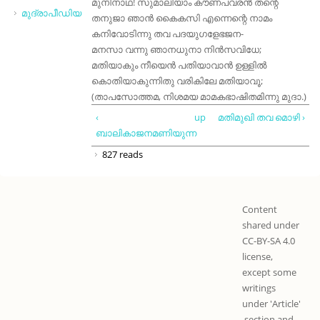
മുനിനാഥ! സുമാലിയാം കൗണപവരൻ തന്റെ
മുദ്രാപീഡിയ
തനുജാ ഞാൻ കൈകസി എന്നെന്റെ നാമം
കനിവോടിന്നു തവ പദയുഗളേഭജന-
മനസാ വന്നു ഞാനധുനാ നിൻസവിധേ;
മതിയാകും നീയെൻ പതിയാവാൻ ഉള്ളിൽ
കൊതിയാകുന്നിതു വരികിലേ മതിയാവൂ;
(താപസോത്തമ, നിശമയ മാമകഭാഷിതമിന്നു മുദാ.)
‹
up
മതിമുഖി തവ മൊഴി ›
ബാലികാജനമണിയുന്ന
827 reads
Content
shared under
CC-BY-SA 4.0
license,
except some
writings
under 'Article'
section and