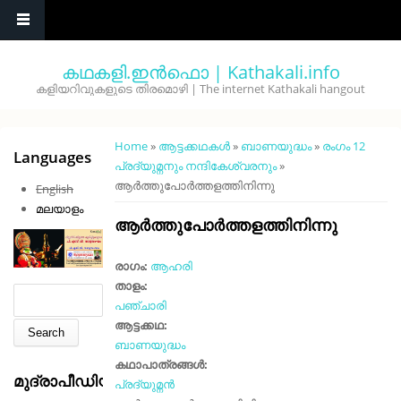
Skip to main content
കഥകളി.ഇൻഫൊ | Kathakali.info
കളിയറിവുകളുടെ തിരമൊഴി | The internet Kathakali hangout
You are here
Home
»
ആട്ടക്കഥകൾ
»
ബാണയുദ്ധം
»
രംഗം 12
Languages
പ്രദ്യുമ്നനും നന്ദികേശ്വരനും
»
ആർത്തുപോർത്തളത്തിനിന്നു
English
മലയാളം
ആർത്തുപോർത്തളത്തിനിന്നു
രാഗം:
ആഹരി
താളം:
Search form
Search
പഞ്ചാരി
ആട്ടക്കഥ:
ബാണയുദ്ധം
കഥാപാത്രങ്ങൾ:
മുദ്രാപീഡിയ
പ്രദ്യുമ്നൻ