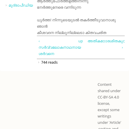
ആർത്തുപോർത്തളത്തിനിന്നു
മുദ്രാപീഡിയ
നേർത്തുനേരെ വന്നിടുന്ന
ധൂർത്ത! നിന്നുടെയുടൽ തകർത്തീടുവാനാശു
ഞാൻ
കീശവദന നില്ലുനില്ലെടാ കിതവചരിത
‹
up
അതികഠോരശിതകുഠാ
സർവ്വലോകനാഥനായ
›
ശർവനെ
744 reads
Content
shared under
CC-BY-SA 4.0
license,
except some
writings
under 'Article'
section and