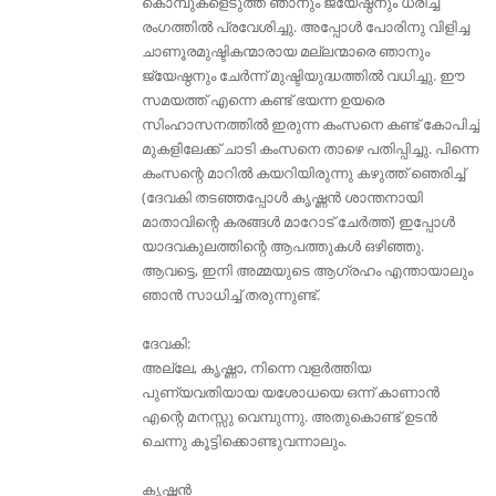
കൊമ്പുകളെടുത്ത് ഞാനും ജ്യേഷ്ഠനും ധരിച്ച്
രംഗത്തിൽ പ്രവേശിച്ചു. അപ്പോൾ പോരിനു വിളിച്ച
ചാണൂരമുഷ്ടികന്മാരായ മല്ലന്മാരെ ഞാനും
ജ്യേഷ്ഠനും ചേർന്ന് മുഷ്ടിയുദ്ധത്തിൽ വധിച്ചു. ഈ
സമയത്ത് എന്നെ കണ്ട് ഭയന്ന ഉയരെ
സിംഹാസനത്തിൽ ഇരുന്ന കംസനെ കണ്ട് കോപിച്ച്
മുകളിലേക്ക് ചാടി കംസനെ താഴെ പതിപ്പിച്ചു. പിന്നെ
കംസന്റെ മാറിൽ കയറിയിരുന്നു കഴുത്ത് ഞെരിച്ച്
(ദേവകി തടഞ്ഞപ്പോൾ കൃഷ്ണൻ ശാന്തനായി
മാതാവിന്റെ കരങ്ങൾ മാറോട് ചേർത്ത്) ഇപ്പോൾ
യാദവകുലത്തിന്റെ ആപത്തുകൾ ഒഴിഞ്ഞു.
ആവട്ടെ, ഇനി അമ്മയുടെ ആഗ്രഹം എന്തായാലും
ഞാൻ സാധിച്ച് തരുന്നുണ്ട്.
ദേവകി:
അല്ലേ, കൃഷ്ണാ, നിന്നെ വളർത്തിയ
പുണ്യവതിയായ യശോധയെ ഒന്ന് കാണാൻ
എന്റെ മനസ്സു വെമ്പുന്നു. അതുകൊണ്ട് ഉടൻ
ചെന്നു കൂട്ടിക്കൊണ്ടുവന്നാലും.
കൃഷ്ണൻ