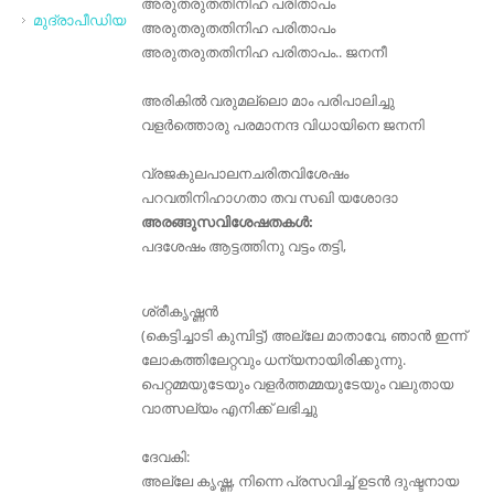
അരുതരുതതിനിഹ പരിതാപം
മുദ്രാപീഡിയ
അരുതരുതതിനിഹ പരിതാപം
അരുതരുതതിനിഹ പരിതാപം.. ജനനീ
അരികിൽ വരുമല്ലൊ മാം പരിപാലിച്ചു
വളർത്തൊരു പരമാനന്ദ വിധായിനെ ജനനി
വ്രജകുലപാലനചരിതവിശേഷം
പറവതിനിഹാഗതാ തവ സഖി യശോദാ
അരങ്ങുസവിശേഷതകൾ:
പദശേഷം ആട്ടത്തിനു വട്ടം തട്ടി,
ശ്രീകൃഷ്ണൻ
(കെട്ടിച്ചാടി കുമ്പിട്ട്) അല്ലേ മാതാവേ, ഞാൻ ഇന്ന്
ലോകത്തിലേറ്റവും ധന്യനായിരിക്കുന്നു.
പെറ്റമ്മയുടേയും വളർത്തമ്മയുടേയും വലുതായ
വാത്സല്യം എനിക്ക് ലഭിച്ചു
ദേവകി:
അല്ലേ കൃഷ്ണ, നിന്നെ പ്രസവിച്ച് ഉടൻ ദുഷ്ടനായ