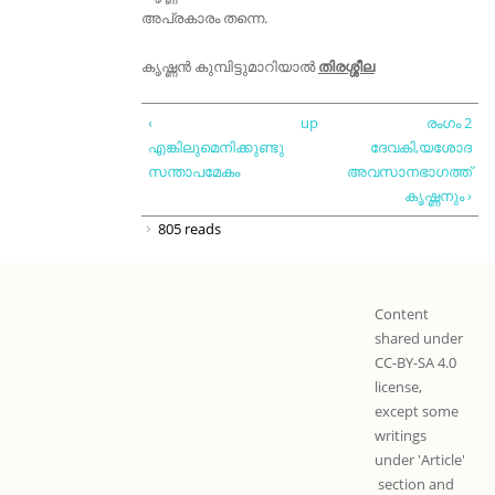
അപ്രകാരം തന്നെ.
കൃഷ്ണൻ കുമ്പിട്ടുമാറിയാൽ
തിരശ്ശീല
‹
up
രംഗം 2
എങ്കിലുമെനിക്കുണ്ടു
ദേവകി,യശോദ
സന്താപമേകം
അവസാനഭാഗത്ത്
കൃഷ്ണനും ›
805 reads
Content
shared under
CC-BY-SA 4.0
license,
except some
writings
under 'Article'
section and