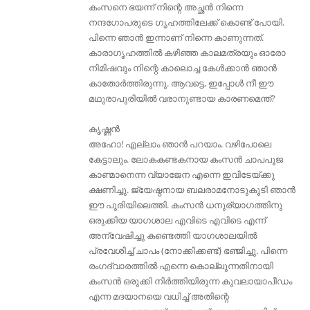
കംസനെ ഭയന്ന് നിന്റെ അച്ഛൻ നിന്നെ
നന്ദഗോപരുടെ ഗൃഹത്തിലേക്ക് കൊണ്ട് പോയി.
പിന്നെ ഞാൻ ഇന്നാണ് നിന്നെ കാണുന്നത്.
കാരാഗൃഹത്തിൽ കഴിഞ്ഞ കാലമത്രയും ഓരോ
നിമിഷവും നിന്റെ കാലൊച്ച കേൾക്കാൻ ഞാൻ
കാതോർത്തിരുന്നു. ആവട്ടെ, ഇപ്പോൾ നീ ഈ
മഥുരാപുരിയിൽ വരാനുണ്ടായ കാരണമെന്ത്?
കൃഷ്ണൻ
അഹോ! എല്ലാം ഞാൻ പറയാം. വഴിപോലെ
കേട്ടാലും. ലോകകണ്ടകനായ കംസൻ ചാപപൂജ
കാണ്മാനെന്ന വ്യാജേന എന്നെ ഇവിടേയ്ക്കു
ക്ഷണിച്ചു. ജ്യേഷ്ഠനായ ബലരാമനോടുകൂടി ഞാൻ
ഈ പുരിയിലെത്തി. കംസൻ ധനുര്യാഗത്തിനു
ഒരുക്കിയ യാഗശാല എവിടെ എവിടെ എന്ന്
അന്വേഷിച്ചു കണ്ടെത്തി യാഗശാലയിൽ
പ്രവേശിച്ച് ചാപം (നോക്കിക്കണ്ട്)‌ ഭഞ്ജിച്ചു. പിന്നെ
രംഗദ്വാരത്തിൽ എന്നെ കൊല്ലുന്നതിനായി
കംസൻ ഒരുക്കി നിർത്തിയിരുന്ന കുവലായാപീഡം
എന്ന മദയാനയെ വധിച്ച് അതിന്റെ