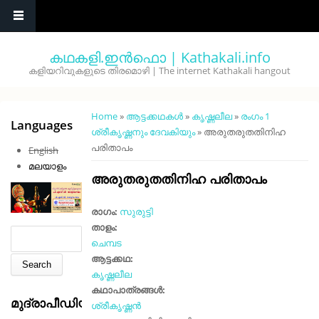
Skip to main content
കഥകളി.ഇൻഫൊ | Kathakali.info
കളിയറിവുകളുടെ തിരമൊഴി | The internet Kathakali hangout
You are here
Home
»
ആട്ടക്കഥകൾ
»
കൃഷ്ണലീല
»
രംഗം 1
Languages
ശ്രീകൃഷ്ണനും ദേവകിയും
» അരുതരുതതിനിഹ
പരിതാപം
English
മലയാളം
അരുതരുതതിനിഹ പരിതാപം
രാഗം:
സുരുട്ടി
താളം:
Search form
Search
ചെമ്പട
ആട്ടക്കഥ:
കൃഷ്ണലീല
കഥാപാത്രങ്ങൾ:
മുദ്രാപീഡിയ
ശ്രീകൃഷ്ണൻ