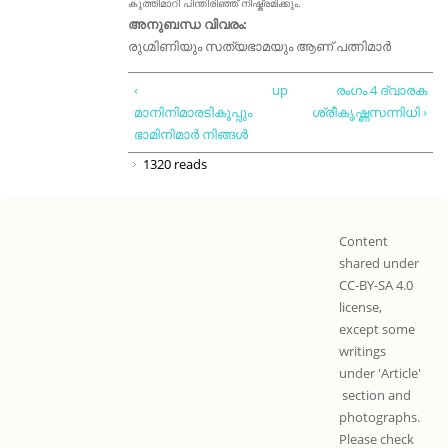
കുത്തിമാറി പിന്തിരിഞ്ഞ് നിഷ്ക്രമിക്കും.
അനുബന്ധ വിവരം:
രുഗ്മിണിയും സത്യഭാമയും ആണ് പത്നിമാർ
‹
up
രംഗം 4 ദ്വാരക
മാനിനിമാരടികൂപ്പും
ശ്രീകൃഷ്ണസന്നിധി ›
ഭാമിനിമാർ നിങ്ങൾ
1320 reads
Content
shared under
CC-BY-SA 4.0
license,
except some
writings
under 'Article'
section and
photographs.
Please check