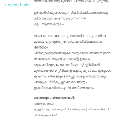
നിൻഗതിയാരനുമുണ്ടോ ചിന്മയ ഗ്രഹിച്ചീടുന്നു
മുദ്രാപീഡിയ
ഉർവശീപ്രമുഖരാകും സ്വർവ്വനിതാജനങ്ങളെ
നിർവ്യാജം കാണാമിദാനീം നിൻ
കൃപയുണ്ടാകമൂലം
ഞങ്ങടെ ജനകനോടും മാതാവിനോടും കഥിക്ക
മാധവ, മറ്റാരുമിതു ബോധിക്കയില്ലെന്നറിക
അർത്ഥം:
പരിശുദ്ധഗുണങ്ങളുടെ സമുദ്രമേ, ഞങ്ങൾ ഇന്ന്
സന്തോഷം ആണ്. ഭഗവാന്റെ ഉദ്ദേശം
ആരെങ്കിലുമുണ്ടോ അറിയുന്നു? ഉർവ്വശി
മുതലായ ദേവസ്ത്രീകളെ കളവു കൂടാതെ ഇപ്പോൾ
കാണാം. ഞങ്ങളുടെ അച്ഛനോടും അമ്മയോടും
പറയുക. ശ്രീകൃഷ്ണാ വേറെ ആരും
ഇതറിയുകയില്ല എന്ന് അറിഞ്ഞാലും.
അരങ്ങുസവിശേഷതകൾ:
പദശേഷം ആട്ടം:-
കൃഷ്ണൻ:- എന്നാൽ നമുക്കിനി അർജ്ജുനന്റെ വിവാഹത്തിനായി
ശ്രമിക്കുകയല്ലേ?