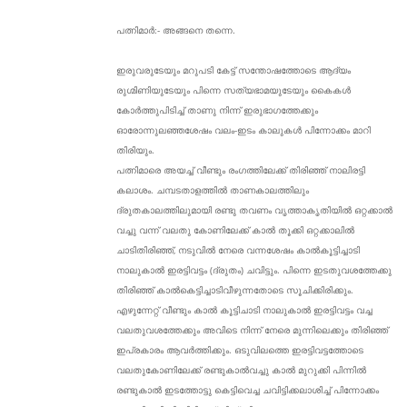
പത്നിമാർ:- അങ്ങനെ തന്നെ.
ഇരുവരുടേയും മറുപടി കേട്ട് സന്തോഷത്തോടെ ആദ്യം
രുഗ്മിണിയുടേയും പിന്നെ സത്യഭാമയുടേയും കൈകൾ
കോർത്തുപിടിച്ച് താണു നിന്ന് ഇരുഭാഗത്തേക്കും
ഓരോന്നുലഞ്ഞശേഷം വലം-ഇടം കാലുകൾ പിന്നോക്കം മാറി
തിരിയും.
പത്നിമാരെ അയച്ച് വീണ്ടും രംഗത്തിലേക്ക് തിരിഞ്ഞ് നാലിരട്ടി
കലാശം. ചമ്പടതാളത്തിൽ താണകാലത്തിലും
ദ്രുതകാലത്തിലുമായി രണ്ടു തവണം വൃത്താകൃതിയിൽ ഒറ്റക്കാൽ
വച്ചു വന്ന് വലതു കോണിലേക്ക് കാൽ തൂക്കി ഒറ്റക്കാലിൽ
ചാടിതിരിഞ്ഞ്, നടുവിൽ നേരെ വന്നശേഷം കാൽകൂട്ടിച്ചാടി
നാലുകാൽ ഇരട്ടിവട്ടം (ദ്രുതം) ചവിട്ടും. പിന്നെ ഇടതുവശത്തേക്കു
തിരിഞ്ഞ് കാൽകെട്ടിച്ചാടിവീഴുന്നതോടെ സൂചിക്കിരിക്കും.
എഴുന്നേറ്റ് വീണ്ടും കാൽ കൂട്ടിചാടി നാലുകാൽ ഇരട്ടിവട്ടം വച്ച
വലതുവശത്തേക്കും അവിടെ നിന്ന് നേരെ മുന്നിലെക്കും തിരിഞ്ഞ്
ഇപ്രകാരം ആവർത്തിക്കും. ഒടുവിലത്തെ ഇരട്ടിവട്ടത്തോടെ
വലതുകോണിലേക്ക് രണ്ടുകാൽവച്ചു കാൽ മുറുക്കി പിന്നിൽ
രണ്ടുകാൽ ഇടത്തോട്ടു കെട്ടിവെച്ച ചവിട്ടിക്കലാശിച്ച് പിന്നോക്കം