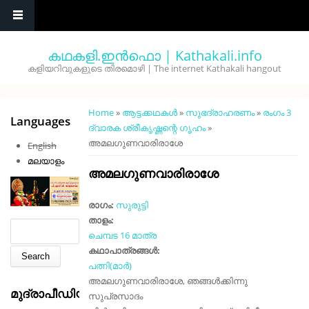
Skip to main content
കഥകളി.ഇൻഫൊ | Kathakali.info
കളിയറിവുകളുടെ തിരമൊഴി | The internet Kathakali hangout
You are here
Home
»
ആട്ടക്കഥകൾ
»
സുഭദ്രാഹരണം
»
രംഗം 3
Languages
ദ്വാരക ശ്രീകൃഷ്ണന്റെ ഗൃഹം
»
അമലഗുണവാരിരാശേ
English
മലയാളം
അമലഗുണവാരിരാശേ
രാഗം:
സുരുട്ടി
താളം:
Search form
Search
ചെമ്പട 16 മാത്ര
കഥാപാത്രങ്ങൾ:
പത്നി(മാർ)
അമലഗുണവാരിരാശേ, ഞങ്ങൾക്കിന്നു
മുദ്രാപീഡിയ
സുപ്രസാദം