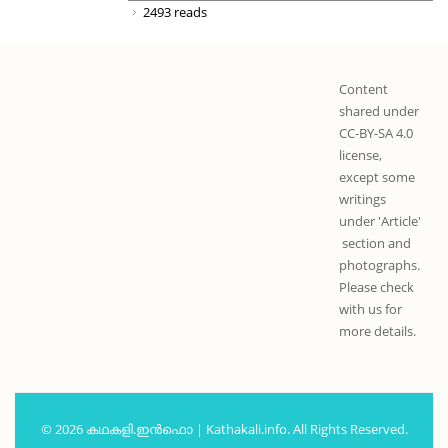
2493 reads
Content
shared under
CC-BY-SA 4.0
license,
except some
writings
under 'Article'
section and
photographs.
Please check
with us for
more details.
© 2026 കഥകളി.ഇൻഫൊ | Kathakali.info. All Rights Reserved.