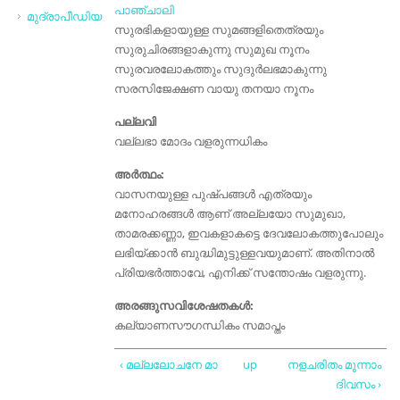
പാഞ്ചാലി
മുദ്രാപീഡിയ
സുരഭികളായുള്ള സുമങ്ങളിതെത്രയും
സുരുചിരങ്ങളാകുന്നു സുമുഖ നൂനം
സുരവരലോകത്തും സുദുർ‌ലഭമാകുന്നു
സരസിജേക്ഷണ വായു തനയാ നൂനം
പല്ലവി
വല്ലഭാ മോദം വളരുന്നധികം
അർത്ഥം:
വാസനയുള്ള പുഷ്പങ്ങൾ എത്രയും
മനോഹരങ്ങൾ ആണ് അല്ലയോ സുമുഖാ,
താമരക്കണ്ണാ, ഇവകളാകട്ടെ ദേവലോകത്തുപോലും
ലഭിയ്ക്കാൻ ബുദ്ധിമുട്ടുള്ളവയുമാണ്. അതിനാൽ
പ്രിയഭർത്താവേ, എനിക്ക് സന്തോഷം വളരുന്നു.
അരങ്ങുസവിശേഷതകൾ:
കല്യാണസൗഗന്ധികം സമാപ്തം
‹ മല്ലലോചനേ മാ
up
നളചരിതം മൂന്നാം
ദിവസം ›