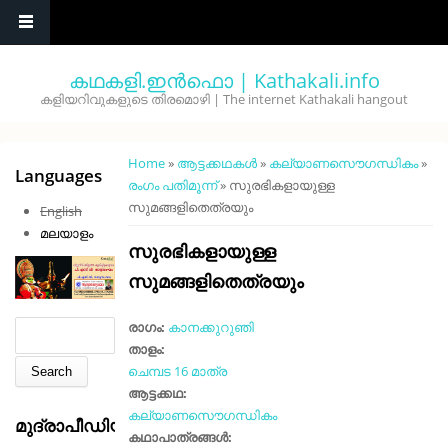
Skip to main content
കഥകളി.ഇൻഫൊ | Kathakali.info
കളിയറിവുകളുടെ തിരമൊഴി | The internet Kathakali hangout
You are here
Home
»
ആട്ടക്കഥകൾ
»
കല്യാണസൌഗന്ധികം
»
Languages
രംഗം പതിമൂന്ന്
» സുരഭികളായുള്ള
സുമങ്ങളിതെത്രയും
English
മലയാളം
സുരഭികളായുള്ള
സുമങ്ങളിതെത്രയും
Search form
Search
രാഗം:
കാനക്കുറുഞി
താളം:
ചെമ്പട 16 മാത്ര
ആട്ടക്കഥ:
കല്യാണസൌഗന്ധികം
മുദ്രാപീഡിയ
കഥാപാത്രങ്ങൾ: