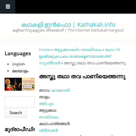
Skip to main content
കഥകളി.ഇൻഫൊ | Kathakali.info
കളിയറിവുകളുടെ തിരമൊഴി | The internet Kathakali hangout
You are here
Home
»
ആട്ടക്കഥകൾ
»
ബാലിവധം
»
രംഗം 14
Languages
ഋഷ്യമൂകാചലം രാമലക്ഷ്മണന്മാരൊത്ത്
സുഗ്രീവൻ
» അസ്തു തഥാ തവ പാണിയെത്തന്നു
English
മലയാളം
അസ്തു തഥാ തവ പാണിയെത്തന്നു
രാഗം:
കാമോദരി
താളം:
Search form
Search
ത്രിപുട
ആട്ടക്കഥ:
ബാലിവധം
കഥാപാത്രങ്ങൾ:
മുദ്രാപീഡിയ
ശ്രീരാമൻ