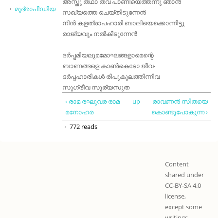
അസ്തു തഥാ തവ പാണിയെത്തന്നു ഞാൻ
മുദ്രാപീഡിയ
സഖ്യത്തെ ചെയ്തീടുന്നേൻ
നിൻ കളത്രാപഹാരി ബാലിയെക്കൊന്നിട്ടു
രാജ്യവും നൽകീടുന്നേൻ
ദർപ്പമിയലുമമോഘങ്ങളാമെന്റെ
ബാണങ്ങളെ കാൺകെടോ ജീവ-
ദർപ്പഹാരികൾ രിപുകുലത്തിന്നിവ
സുഗ്രീവ സൂര്യസുത
‹ രാമ രഘുവര രാമ
up
രാവണൻ സീതയെ
മനോഹര
കൊണ്ടുപോകുന്ന ›
772 reads
Content
shared under
CC-BY-SA 4.0
license,
except some
writings