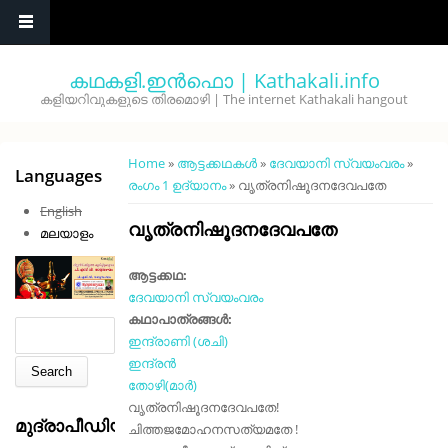
Skip to main content
കഥകളി.ഇൻഫൊ | Kathakali.info
കളിയറിവുകളുടെ തിരമൊഴി | The internet Kathakali hangout
You are here
Home
»
ആട്ടക്കഥകൾ
»
ദേവയാനി സ്വയംവരം
»
Languages
രംഗം 1 ഉദ്യാനം
» വൃത്രനിഷൂദനദേവപതേ
English
വൃത്രനിഷൂദനദേവപതേ
മലയാളം
ആട്ടക്കഥ:
ദേവയാനി സ്വയംവരം
കഥാപാത്രങ്ങൾ:
Search form
Search
ഇന്ദ്രാണി (ശചി)
ഇന്ദ്രൻ
തോഴി(മാർ)
വൃത്രനിഷൂദനദേവപതേ!
മുദ്രാപീഡിയ
ചിത്തജമോഹനസത്യമതേ !