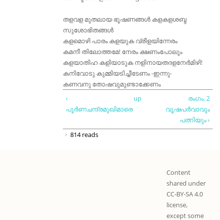
തളവള മുതലായ ഭൂഷണങ്ങള്‍ കളകളശബ്ദ
സുശോഭിതങ്ങള്‍
കളമൊഴി പാരം കളയുക വ്രീളയിന്നേരം
കമനീ തിലോത്തമേ! നേരം ക്ഷണംപോലും
കളയാതിഹ കളിയാടുക നളിനായതദളനേര്‍മിഴി!
കനിവോടു കുമ്മിയടിച്ചീടേണം -ഇന്നു-
കണവനു തോഷവുമുണ്ടാക്കേണം
‹
up
രംഗം. 2
പൂര്‍ണചന്ദ്രമുഖിമാരെ
വൃഷപര്‍വാവും
പത്നിയും ›
814 reads
Content
shared under
CC-BY-SA 4.0
license,
except some