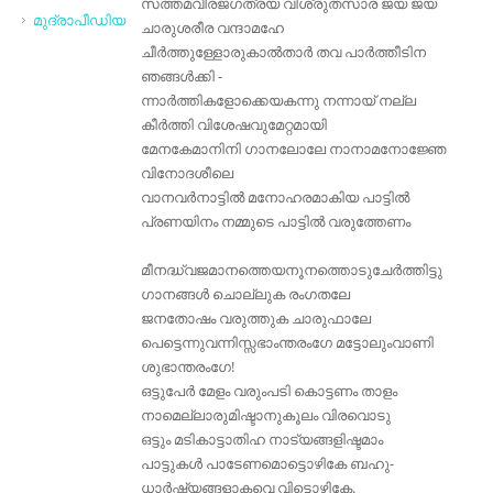
സത്തമവീരജഗത്രയ വിശ്രുതസാര ജയ ജയ
മുദ്രാപീഡിയ
ചാരുശരീര വന്ദാമഹേ
ചീര്‍ത്തുള്ളോരുകാല്‍താര്‍ തവ പാര്‍ത്തീടിന
ഞങ്ങള്‍ക്കി -
ന്നാര്‍ത്തികളോക്കെയകന്നു നന്നായ് നല്ല
കീര്‍ത്തി വിശേഷവുമേറ്റമായി
മേനകേമാനിനി ഗാനലോലേ നാനാമനോജ്ഞേ
വിനോദശീലെ
വാനവര്‍നാട്ടില്‍ മനോഹരമാകിയ പാട്ടില്‍
പ്രണയിനം നമ്മുടെ പാട്ടില്‍ വരുത്തേണം
മീനദ്ധ്വജമാനത്തെയനൂനത്തൊടുചേര്‍ത്തിട്ടു
ഗാനങ്ങള്‍ ചൊല്ലുക രംഗതലേ
ജനതോഷം വരുത്തുക ചാരുഫാലേ
പെട്ടെന്നുവന്നിസ്സഭാംന്തരംഗേ മട്ടോലുംവാണി
ശുഭാന്തരംഗേ!
ഒട്ടുപേര്‍ മേളം വരുംപടി കൊട്ടണം താളം
നാമെല്ലാരുമിഷ്ടാനുകൂലം വിരവൊടു
ഒട്ടും മടികാട്ടാതിഹ നാട്യങ്ങളിഷ്ടമാം
പാട്ടുകള്‍ പാടേണമൊട്ടൊഴികേ ബഹു-
ധാര്‍ഷ്ട്യങ്ങളാകവെ വിട്ടൊഴികേ.