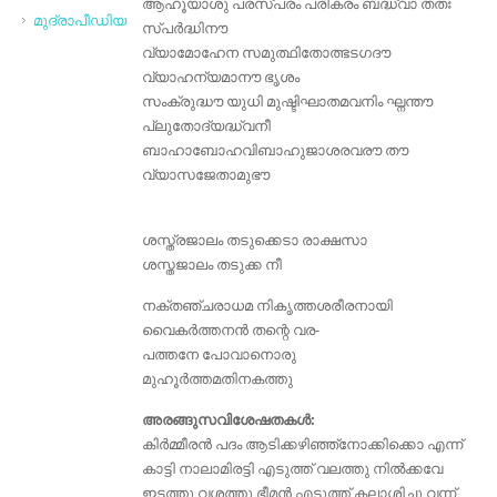
ആഹൂയാശു പരസ്പരം പരികരം ബദ്ധ്വാ തതഃ
മുദ്രാപീഡിയ
സ്പർദ്ധിനൗ
വ്യാമോഹേന സമുത്ഥിതോത്ഭടഗദൗ
വ്യാഹന്യമാനൗ ഭൃശം
സംക്രുദ്ധൗ യുധി മുഷ്ടിഘാതമവനിം ഘ്നന്തൗ
പ്ലുതോദ്യദ്ധ്വനീ
ബാഹാബോഹവിബാഹുജാശരവരൗ തൗ
വ്യാസജേതാമുഭൗ
ശസ്ത്രജാലം തടുക്കെടാ രാക്ഷസാ
ശസ്തജാലം തടുക്ക നീ
നക്തഞ്ചരാധമ നികൃത്തശരീരനായി
വൈകർത്തനൻ തന്റെ വര-
പത്തനേ പോവാനൊരു
മുഹൂർത്തമതിനകത്തു
അരങ്ങുസവിശേഷതകൾ:
കിർമ്മീരൻ പദം ആടിക്കഴിഞ്ഞ്നോക്കിക്കൊ എന്ന്
കാട്ടി നാലാമിരട്ടി എടുത്ത് വലത്തു നിൽക്കവേ
ഇടത്തു വശത്തു ഭീമൻ എടുത്ത് കലാശിച്ചു വന്ന്