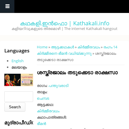
Skip to main content
കഥകളി.ഇൻഫൊ | Kathakali.info
കളിയറിവുകളുടെ തിരമൊഴി | The internet Kathakali hangout
You are here
Home
»
ആട്ടക്കഥകൾ
»
കിർമ്മീരവധം
»
രംഗം 14
Languages
കിർമ്മീരനെ ഭീമൻ വധിയ്ക്കുന്നു
» ശസ്ത്രജാലം
തടുക്കെടാ രാക്ഷസാ
English
മലയാളം
ശസ്ത്രജാലം തടുക്കെടാ രാക്ഷസാ
രാഗം:
പന്തുവരാടി
താളം:
Search form
Search
ചെമ്പട
ആട്ടക്കഥ:
കിർമ്മീരവധം
കഥാപാത്രങ്ങൾ:
മുദ്രാപീഡിയ
ഭീമൻ