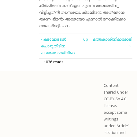
കിർമ്മീരനെ കണ്ട് എടാ എന്നെ യുദ്ധത്തിനു
വിളിച്ചത് നീ തന്നെയോ. കിർമ്മീരൻ: അത് ഞാൻ
തന്നെ. ഭീമൻ:- അതേയോ എന്നാൽ നോക്കിക്കോ
നാലാമിരട്ടി. പദം.
‹ കടലോടടൽ
up
മത്തകാശിനിമാരോടിത
പൊരുതീടിന
›
പടയോടഹമിവിടെ
1036 reads
Content
shared under
CC-BY-SA 4.0
license,
except some
writings
under 'Article'
section and