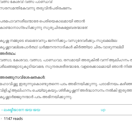
വത്സ കേശവ! വത്സ പാണ്ഡവ!
സരസമന്തികേവന്നു തരുവിൻപരിരംഭണം
പരമപാവനശീലന്മാരേ പെരിയെകാലമായി ഞാൻ
കാണ്മാനാഗ്രഹിക്കുന്നു സുരുചിരകളേബരന്മാരേ!
കൃഷ്ണ നമ്മുടെ ബലദേവനും ജനനിക്കും വസുദേവർക്കും സുഖമല്ലേ
കൃഷ്ണാവല്ലഭപാർത്ഥ! ധർമ്മനന്ദനാദികൾ കീർത്ത്യാ ചിരം വാഴുന്നല്ലീ
അർത്ഥം:
വത്സാ, കേശവാ, വത്സാ, പാണ്ഡവാ, രസമായി അരുകിൽ വന്ന് ആലിംഗനം തര
ശീലങ്ങളോടുകൂടിയവരേ, സുന്ദരശരീരന്മാരേ, വളരെക്കാലമായി ഞാൻ നിങ
അരങ്ങുസവിശേഷതകൾ:
മഹാവിഷ്ണു ഇരുന്നുകൊണ്ടുതന്നെ പദം അഭിനയിക്കുന്നു. പദാഭിനയം കഴിഞ്
വിളിച്ച് ആലിംഗനം ചെയ്യുകയും ശ്രീകൃഷ്ണന് അർദ്ധാസനം നൽകി ഇരുത്തു
കൃഷ്ണാർജ്ജുനന്മാർ പദം അഭിനയിക്കുന്നു.
‹ ലക്ഷ്മീജാനേ ജയ ജയ
up
1147 reads