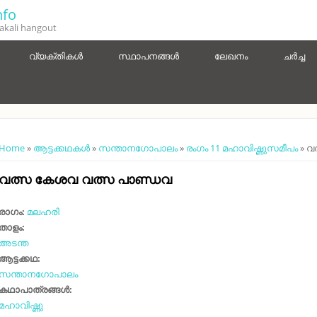
fo
kali hangout
വ്യക്തികൾ
സ്ഥാപനങ്ങൾ
ലേഖനം
ചർച്ച
You are here
Home
»
ആട്ടക്കഥകൾ
»
സന്താനഗോപാലം
»
രംഗം 11 മഹാവിഷ്ണുസമീപം
» വ
വത്സ കേശവ വത്സ പാണ്ഡവ
രാഗം:
മലഹരി
താളം:
അടന്ത
ആട്ടക്കഥ:
സന്താനഗോപാലം
കഥാപാത്രങ്ങൾ:
മഹാവിഷ്ണു