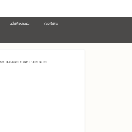
ചിത്രശാല
വാർത്ത
ത്സ കേശവ വത്സ പാണ്ഡവ