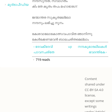
നന്ദസുന്ദരീ, സ്വാഗതം
മുദ്രാപീഡിയ
കിം തേ കൃതം തപം മഹാഭാഗേ!
ജന്മാന്തര സുകൃതമല്ലോ
നന്ദനും ലഭിച്ചൂ നൂനം
കേശവാലോകോത്സവപാവിത ഞാനിന്നു
കേൾക്കേണമവൻ ബാലചരിതമെല്ലാം
‹ ദേവകീദേവി
up
നന്ദകുമാരലീലകൾ
പാവനചരിതേ
ഭവദന്തികേ ›
719 reads
Content
shared under
CC-BY-SA 4.0
license,
except some
writings
under 'Article'