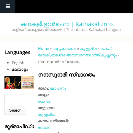
Skip to main content
കഥകളി.ഇൻഫൊ | Kathakali.info
കളിയറിവുകളുടെ തിരമൊഴി | The internet Kathakali hangout
You are here
Home
»
ആട്ടക്കഥകൾ
»
കൃഷ്ണലീല
»
രംഗം 2
Languages
ദേവകി,യശോദ അവസാനഭാഗത്ത് കൃഷ്ണനും
»
നന്ദസുന്ദരീ സ്വാഗതം
English
മലയാളം
നന്ദസുന്ദരീ സ്വാഗതം
രാഗം:
മോഹനം
താളം:
Search form
Search
ചെമ്പട
ആട്ടക്കഥ:
കൃഷ്ണലീല
കഥാപാത്രങ്ങൾ:
മുദ്രാപീഡിയ
ദേവകി