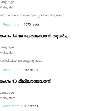
Language
Malayalam
ഈ രംഗം മാത്രമാണ് ഇപ്പോൾ പതിവുള്ളത്.
Read more
about രംഗം 15 രഘുരാമനും ഭൃഗുരാമനും നേർക്കുനേർ
1575 reads
രംഗം 14 ജനകരാജധാനി തുടർച്ച
Language
Malayalam
പതിവില്ലാത്ത മറ്റൊരു രംഗം.
Read more
about രംഗം 14 ജനകരാജധാനി തുടർച്ച
912 reads
രംഗം 13 മിഥിലരാജധാനി
Language
Malayalam
Read more
about രംഗം 13 മിഥിലരാജധാനി
892 reads