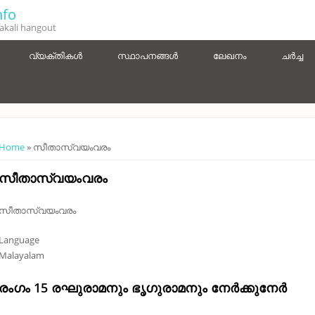
fo
kali hangout
വ്യക്തികൾ
സ്ഥാപനങ്ങൾ
ലേഖനം
ചർച്ച
You are here
Home
» സീതാസ്വയംവരം
സീതാസ്വയംവരം
സീതാസ്വയംവരം
Language
Malayalam
രംഗം 15 രഘുരാമനും ഭൃഗുരാമനും നേർക്കുനേർ