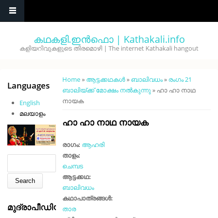
Skip to main content
കഥകളി.ഇൻഫൊ | Kathakali.info
കളിയറിവുകളുടെ തിരമൊഴി | The internet Kathakali hangout
You are here
Home
»
ആട്ടക്കഥകൾ
»
ബാലിവധം
»
രംഗം 21
Languages
ബാലിയ്ക്ക് മോക്ഷം നൽകുന്നു
» ഹാ ഹാ നാഥ
നായക
English
മലയാളം
ഹാ ഹാ നാഥ നായക
രാഗം:
ആഹരി
താളം:
Search form
Search
ചെമ്പട
ആട്ടക്കഥ:
ബാലിവധം
കഥാപാത്രങ്ങൾ:
മുദ്രാപീഡിയ
താര