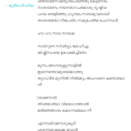
ശ്രീരാമനേവമരുൾചെയ്തതു കേട്ടനേരം
മുദ്രാപീഡിയ
നാരായണം നയനഗോചരമാശു ദൃഷ്ട്വാ
പാരം തെളിഞ്ഞു ഹൃദയം സബഭൂവബാലി
താരാതതോ നിജപതിം സമുപേത്യ ചൊന്നാൾ
ഹാ ഹാ നാഥ നായക
സദ്ഗുണ സ്വര്‍ഗ്ഗം മോഹിച്ചു
കിഷ്കിന്ധയെ ഉപേക്ഷിച്ചിതോ
മുന്നം ഞാനരുളുന്നാളിൽ
ഇന്നെന്തേവമുരയ്ക്കാത്തു
തുഗംവീര മുന്നിൽ നിൽക്കും അംഗദനെ കണ്ടായോ
നീ
(രാമനോട്)
ത്വത്ഭാര്യാ വിയോഗത്താല്‍
മല്‍ഭര്‍ത്താരം കൊന്നല്ലൊ നീ
എന്നാലിവനോടുകൂടി
എന്നെയുമയക്ക ഭവാന്‍