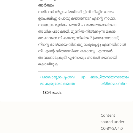
അർത്ഥം:
നല്ലസ്വർഗ്ഗം പ്രതീക്ഷിച്ച് നീ കിഷ്കിന്ധയെ
ഉപേക്ഷിച്ചു പോവുകയാണോ? എന്റെ നാഥാ,
നായകാ. മുൻപേ ഞാൻ പറഞ്ഞതാണല്ലൊ.
അധികപരാക്രമീ, മുന്നിൽ നിൽക്കുന്ന മകൻ
അംഗദനെ നീ കാണുന്നില്ലെ? (രാമനോടായി)
നിന്റെ ഭാര്യയെ നിനക്കു നഷ്ടപ്പെട്ടു എന്നതിനാൽ
നീ എന്റെ ഭർത്താവിനെ കൊന്നു. എന്നാൽ
അവനോടുകൂടി എന്നേയും താങ്കൾ ദയവായി
കൊല്ലുക.
‹ ശാഖാമൃഗപുംഗവ
up
ബാധിതസ്യസായകേ
മാ കുരുശോകത്തെ
ശ്രീരാമചന്ദ്ര ›
1354 reads
Content
shared under
CC-BY-SA 4.0