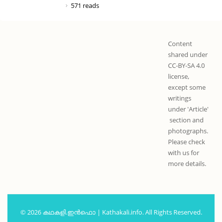
571 reads
Content
shared under
CC-BY-SA 4.0
license,
except some
writings
under 'Article'
section and
photographs.
Please check
with us for
more details.
© 2026 കഥകളി.ഇൻഫൊ | Kathakali.info. All Rights Reserved.