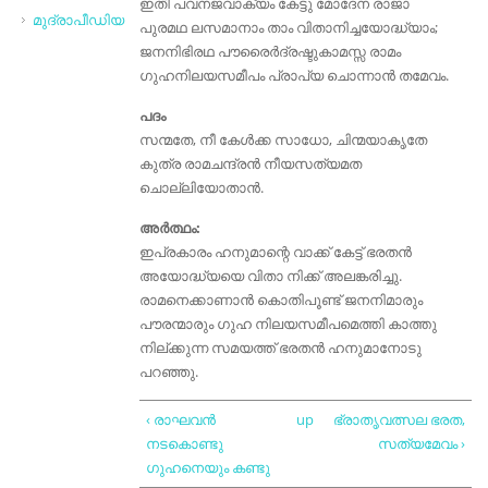
ഇതി പവനജവാക്യം കേട്ടു മോദേന രാജാ
മുദ്രാപീഡിയ
പുരമഥ ലസമാനാം താം വിതാനിച്ചയോദ്ധ്യാം;
ജനനിഭിരഥ പൗരൈർദ്രഷ്ടുകാമസ്സ രാമം
ഗുഹനിലയസമീപം പ്രാപ്യ ചൊന്നാൻ തമേവം.
പദം
സന്മതേ, നീ കേൾക്ക സാധോ, ചിന്മയാകൃതേ
കുത്ര രാമചന്ദ്രൻ നീയസത്യമത
ചൊല്ലിയോതാൻ.
അർത്ഥം:
ഇപ്രകാരം ഹനുമാന്റെ വാക്ക് കേട്ട് ഭരതൻ
അയോദ്ധ്യയെ വിതാ നിക്ക് അലങ്കരിച്ചു.
രാമനെക്കാണാൻ കൊതിപൂണ്ട് ജനനിമാരും
പൗരന്മാരും ഗുഹ നിലയസമീപമെത്തി കാത്തു
നില്ക്കുന്ന സമയത്ത് ഭരതൻ ഹനുമാനോടു
പറഞ്ഞു.
‹ രാഘവൻ
up
ഭ്രാതൃവത്സല ഭരത,
നടകൊണ്ടു
സത്യമേവം ›
ഗുഹനെയും കണ്ടു