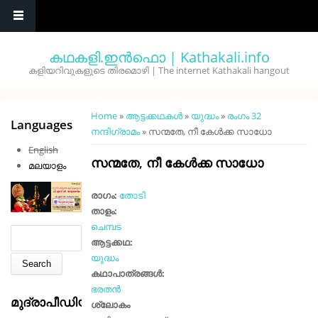
Skip to main content
കഥകളി.ഇൻഫൊ | Kathakali.info
കളിയറിവുകളുടെ തിരമൊഴി | The internet Kathakali hangout
You are here
Home
»
ആട്ടക്കഥകൾ
»
യുദ്ധം
»
രംഗം 32
Languages
നന്ദിഗ്രാമം
» സന്മതേ, നീ കേൾക്ക സാധോ
English
സന്മതേ, നീ കേൾക്ക സാധോ
മലയാളം
രാഗം:
തോടി
താളം:
ചെമ്പട
Search form
Search
ആട്ടക്കഥ:
യുദ്ധം
കഥാപാത്രങ്ങൾ:
ഭരതൻ
മുദ്രാപീഡിയ
ശ്ലോകം