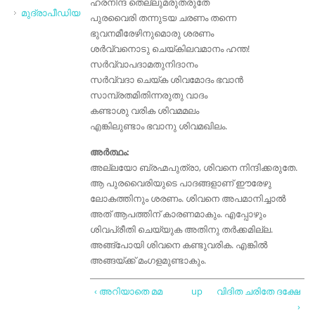
ഹരനിന്ദ തെല്ലുമരുതരുതേ
മുദ്രാപീഡിയ
പുരവൈരി തന്നുടയ ചരണം തന്നെ
ഭുവനമീരേഴിനുമൊരു ശരണം
ശര്‍വ്വനൊടു ചെയ്കിലവമാനം ഹന്ത!
സര്‍വ്വാപദാമതുനിദാനം
സര്‍വ്വദാ ചെയ്ക ശിവമോദം ഭവാന്‍
സാമ്പ്രതമിതിന്നരുതു വാദം
കണ്ടാശു വരിക ശിവമമലം
എങ്കിലുണ്ടാം ഭവാനു ശിവമഖിലം.
അർത്ഥം:
അല്ലയോ ബ്രഹ്മപുത്രാ, ശിവനെ നിന്ദിക്കരുതേ.
ആ പുരവൈരിയുടെ പാദങ്ങളാണ് ഈരേഴു
ലോകത്തിനും ശരണം. ശിവനെ അപമാനിച്ചാല്‍
അത് ആപത്തിന് കാരണമാകും. എപ്പോഴും
ശിവപ്രീതി ചെയ്യുക അതിനു തര്‍ക്കമില്ല.
അങ്ങ്പോയി ശിവനെ കണ്ടുവരിക. എങ്കില്‍
അങ്ങയ്ക്ക് മംഗളമുണ്ടാകും.
‹ അറിയാതെ മമ
up
വിദിത ചരിതേ ദക്ഷേ
›