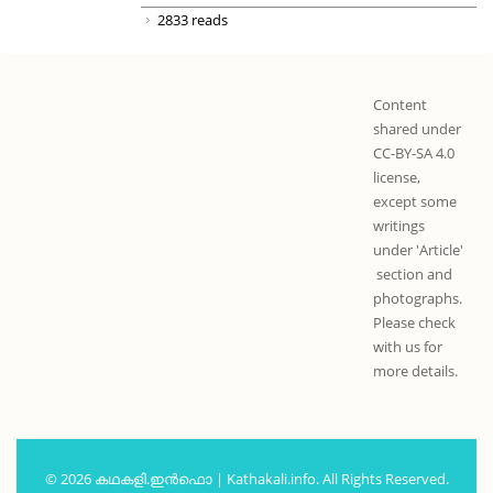
2833 reads
Content
shared under
CC-BY-SA 4.0
license,
except some
writings
under 'Article'
section and
photographs.
Please check
with us for
more details.
© 2026 കഥകളി.ഇൻഫൊ | Kathakali.info. All Rights Reserved.