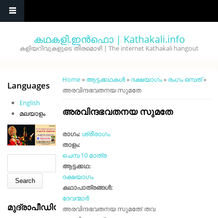
Skip to main content
കഥകളി.ഇൻഫൊ | Kathakali.info
കളിയറിവുകളുടെ തിരമൊഴി | The internet Kathakali hangout
You are here
Home
»
ആട്ടക്കഥകൾ
»
ദക്ഷയാഗം
»
രംഗം ഒമ്പത്
»
Languages
അരവിന്ദഭവതനയ സുമതേ
English
അരവിന്ദഭവതനയ സുമതേ
മലയാളം
രാഗം:
ശ്രീരാഗം
താളം:
ചെമ്പ 10 മാത്ര
Search form
Search
ആട്ടക്കഥ:
ദക്ഷയാഗം
കഥാപാത്രങ്ങൾ:
ദേവന്മാർ
മുദ്രാപീഡിയ
അരവിന്ദഭവതനയ സുമതേ! തവ