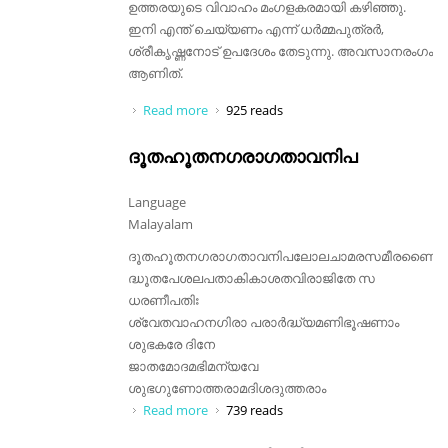
ഉത്തരയുടെ വിവാഹം മംഗളകരമായി കഴിഞ്ഞു.
ഇനി എന്ത് ചെയ്യണം എന്ന് ധർമ്മപുത്രർ,
ശ്രീകൃഷ്ണനോട് ഉപദേശം തേടുന്നു. അവസാനരംഗം
ആണിത്.
Read more
about രംഗം 18 ധർമ്മപുത്രരും
925 reads
ശ്രീകൃഷ്ണനും
ദൂതഹൂതനഗരാഗതാവനിപ
Language
Malayalam
ദൂതഹൂതനഗരാഗതാവനിപലോലചാമരസമീരണൈർ
ദ്ധൂതപേശലപതാകികാശതവിരാജിതേ സ
ധരണീപതിഃ
ശ്വേതവാഹനഗിരാ പരാർദ്ധ്യമണിഭൂഷണാം
ശുഭകരേ ദിനേ
ജാതമോദമഭിമന്യവേ
ശുഭഗുണോത്തരാമദിശദുത്തരാം
Read more
about ദൂതഹൂതനഗരാഗതാവനിപ
739 reads