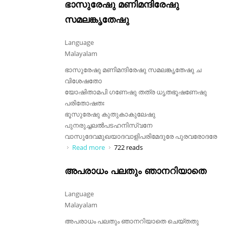
ഭാസുരേഷു മണിമന്ദിരേഷു
സമലങ്കൃതേഷു
Language
Malayalam
ഭാസുരേഷു മണിമന്ദിരേഷു സമലങ്കൃതേഷു ച
വിശേഷതോ
യോഷിതാമപി ഗണേഷു തത്ര ധൃതഭൂഷണേഷു
പരിതോഷതഃ
ഭൂസുരേഷു കുതുകാകുലേഷു
പുനരുച്ചലൽപടഹനിസ്വനേ
വാസുദേവമുഖയാദവാളിപരിമേദുരേ പുരവരോദരേ
Read more
about ഭാസുരേഷു മണിമന്ദിരേഷു
722 reads
സമലങ്കൃതേഷു
അപരാധം പലതും ഞാനറിയാതെ
Language
Malayalam
അപരാധം പലതും ഞാനറിയാതെ ചെയ്തതു