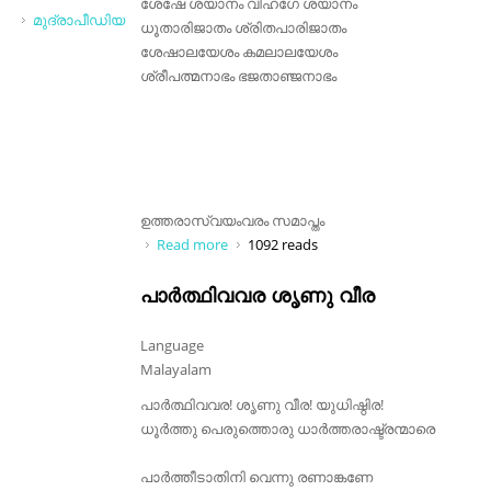
ശേഷേ ശയാനം വിഹഗേ ശയാനം
മുദ്രാപീഡിയ
ധൂതാരിജാതം ശ്രിതപാരിജാതം
ശേഷാലയേശം കമലാലയേശം
ശ്രീപത്മനാഭം ഭജതാഞ്ജനാഭം
ഉത്തരാസ്വയംവരം സമാപ്തം
Read more
about ശേഷേ ശയാനം വിഹഗേ ശയാനം
1092 reads
(ധനാശി)
പാർത്ഥിവവര ശൃണു വീര
Language
Malayalam
പാർത്ഥിവവര! ശൃണു വീര! യുധിഷ്ഠിര!
ധൂർത്തു പെരുത്തൊരു ധാർത്തരാഷ്ട്രന്മാരെ
പാർത്തീടാതിനി വെന്നു രണാങ്കണേ