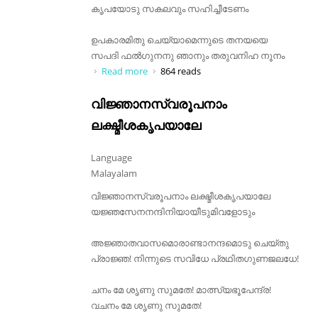
കൃപയോടു സകലവും സഹിച്ചീടേണം
ഉപകാരമിതു ചെയ്യാമെന്നുടെ തനയയെ
സപദി ഫൽഗുനനു ഞാനും തരുവനിഹ നൂനം
Read more
about അപരാധം പലതും ഞാനറിയാതെ
864 reads
വിജ്ഞാനസ്വരൂപനാം
ലക്ഷ്മീശകൃപയാലേ
Language
Malayalam
വിജ്ഞാനസ്വരൂപനാം ലക്ഷ്മീശകൃപയാലേ
യജ്ഞസേനനന്ദിനിയായീടുമിവളോടും
അജ്ഞാതവാസമൊരാണ്ടാനന്ദമൊടു ചെയ്തു
പ്രാജ്ഞ! നിന്നുടെ സവിധേ പ്രഥിതഗുണജലധേ!
ചനം മേ ശൃണു സുമതേ! മാത്സ്യഭൂപേന്ദ്ര!
വചനം മേ ശൃണു സുമതേ!