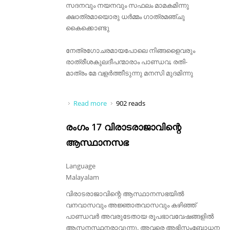
സദനവും നയനവും സഫലം മാമകമിന്നു
ക്ഷാത്രമായൊരു ധർമ്മം ഗാത്രമഞ്ചു
കൈക്കൊണ്ടു
നേത്രഗോചരമായപോലെ നിങ്ങളൈവരും
രാത്രീശകുലദീപന്മാരാം പാണ്ഡവ, രതി-
മാത്രം മേ വളർത്തീടുന്നു മനസി മുദമിന്നു
Read more
about സുദിനം നിങ്ങളെ കാൺകയാൽ
902 reads
രംഗം 17 വിരാടരാജാവിന്റെ
ആസ്ഥാനസഭ
Language
Malayalam
വിരാടരാജാവിന്റെ ആസ്ഥാനസഭയിൽ
വനവാസവും അജ്ഞാതവാസവും കഴിഞ്ഞ്
പാണ്ഡവർ അവരുടേതായ രൂപഭാവവേഷങ്ങളിൽ
ആസനസ്ഥനരാവുന്നു. അവരെ അഭിസംബോധന