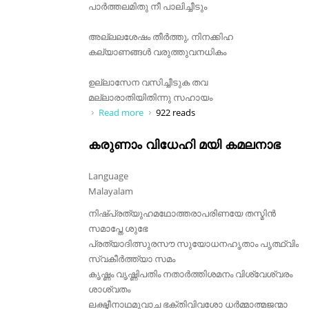
പാർത്തലമിതു നീ പാലിച്ചീടും
അല്ലലശേഷം തീർത്തു, നിനക്കിഹ
കല്യാണങ്ങൾ വരുത്തുവനധികം
ഉല്ലാസേന വസിച്ചീടുക തവ
മല്ലാരാതിയിതിന്നു സഹായം
Read more
about പാർത്ഥിവവര ശൃണു വീര
922 reads
കരുണാം വിധേഹി മയി കമലനാഭ
Language
Malayalam
നിഷ്‌പ്രത്യുഹമഥോത്തരാപരിണയേ തസ്മിൻ
സമാപ്തേ ശുഭേ
പ്രത്യാദിത്സുരസൗ സുയോധനഹൃതാം പൃത്ഥ്വിം
സ്വകീർത്ത്യാ സമം
കൃഷ്ണം വൃഷ്ണിപതിം നതാർത്തിശമനം വിശ്വേശ്വരം
ശാ‍ശ്വതം
ലക്ഷ്മീനാഥമുവാച ഭക്തിവിവശോ ധർമ്മാത്മജന്മാ