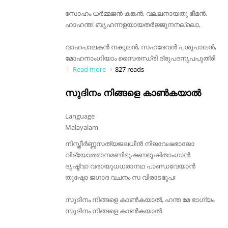
സോഹം ധർമ്മജൻ കങ്കൻ, വലലനായതു ഭീമൻ,
ഹാഹന്ത! ബൃഹന്നളയായതർജ്ജുനനല്ലൊ,
വാഹപാലകൻ നകുലൻ, സഹദേവൻ പശുപാലൻ,
മോഹനാംഗിയാം സൈരന്ധ്രി ദ്രുപദനൃപപുത്രി
Read more
about വിജ്ഞാനസ്വരൂപനാം
827 reads
ലക്ഷ്മീശകൃപയാലേ
സുദിനം നിങ്ങളെ കാൺകയാൽ
Language
Malayalam
നിസ്തീർണ്ണസത്യജലധീൻ നിജവേഷഭാജോ
വിദ്യോതമാനമണിഭൂഷണഭൂഷിതാംഗാൻ
ദൃഷ്ട്വാ വരായുധധരാനഥ പാണ്ഡവേയാൻ
തുഷ്ടോ ജഗാദ വചനം സ വിരാടഭൂപഃ
സുദിനം നിങ്ങളെ കാൺകയാൽ, ഹന്ത മേ ഭാഗ്യം
സുദിനം നിങ്ങളെ കാൺകയാൽ