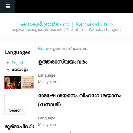
Skip to main content
കഥകളി.ഇൻഫൊ | Kathakali.info
കളിയറിവുകളുടെ തിരമൊഴി | The internet Kathakali hangout
You are here
Home
» ഉത്തരാസ്വയംവരം
Languages
ഉത്തരാസ്വയംവരം
English
മലയാളം
Language
Malayalam
ശേഷേ ശയാനം വിഹഗേ ശയാനം
Search form
Search
(ധനാശി)
Language
Malayalam
മുദ്രാപീഡിയ