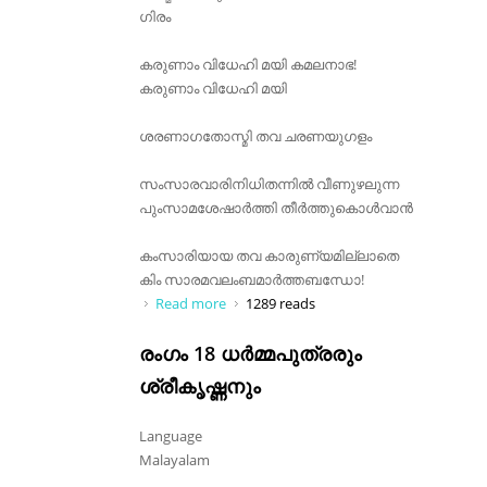
ഗിരം
കരുണാം വിധേഹി മയി കമലനാഭ!
കരുണാം വിധേഹി മയി
ശരണാഗതോസ്മി തവ ചരണയുഗളം
സംസാരവാരിനിധിതന്നിൽ വീണുഴലുന്ന
പുംസാമശേഷാർത്തി തീർത്തുകൊൾവാൻ
കംസാരിയായ തവ കാരുണ്യമില്ലാതെ
കിം സാരമവലംബമാർത്തബന്ധോ!
Read more
about കരുണാം വിധേഹി മയി കമലനാഭ
1289 reads
രംഗം 18 ധർമ്മപുത്രരും
ശ്രീകൃഷ്ണനും
Language
Malayalam