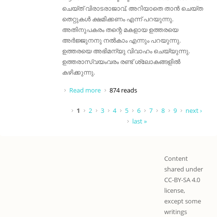
ചെയ്ത് വിരാടരാജാവ്, അറിയാതെ താൻ ചെയ്ത
തെറ്റുകൾ ക്ഷമിക്കണം എന്ന് പറയുന്നു.
അതിനുപകരം തന്റെ മകളായ ഉത്തരയെ
അർജ്ജുനനു നൽകാം എന്നും പറയുന്നു.
ഉത്തരയെ അഭിമന്യു വിവാഹം ചെയ്യുന്നു.
ഉത്തരാസ്വയംവരം രണ്ട് ശ്ലോകങ്ങളിൽ
കഴിക്കുന്നു.
Read more
about രംഗം 17 വിരാടരാജാവിന്റെ
874 reads
ആസ്ഥാനസഭ
Pages
1
2
3
4
5
6
7
8
9
next ›
last »
Content
shared under
CC-BY-SA 4.0
license,
except some
writings