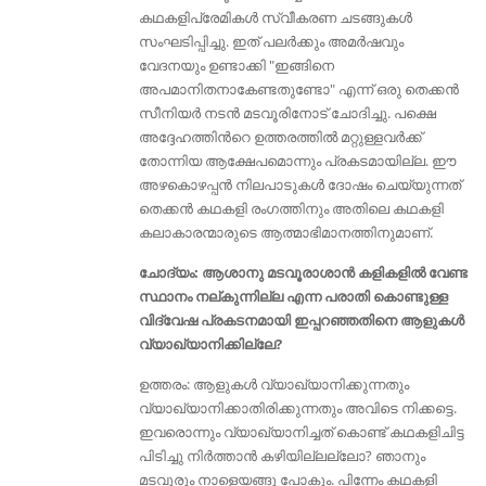
കഥകളിപ്രേമികൾ സ്വീകരണ ചടങ്ങുകള്‍
സംഘടിപ്പിച്ചു. ഇത് പലർക്കും അമർഷവും
വേദനയും ഉണ്ടാക്കി "ഇങ്ങിനെ
അപമാനിതനാകേണ്ടതുണ്ടോ" എന്ന്‌ ഒരു തെക്കന്‍
സീനിയര്‍ നടന്‍ മടവൂരിനോട് ചോദിച്ചു. പക്ഷെ
അദ്ദേഹത്തിൻറെ ഉത്തരത്തിൽ മറ്റുള്ളവർക്ക്
തോന്നിയ ആക്ഷേപമൊന്നും പ്രകടമായില്ല. ഈ
അഴകൊഴപ്പൻ നിലപാടുകൾ ദോഷം ചെയ്യുന്നത്
തെക്കൻ കഥകളി രംഗത്തിനും അതിലെ കഥകളി
കലാകാരന്മാരുടെ ആത്മാഭിമാനത്തിനുമാണ്.
ചോദ്യം: ആശാനു മടവൂരാശാൻ കളികളിൽ വേണ്ട
സ്ഥാനം നല്കുന്നില്ല എന്ന പരാതി കൊണ്ടുള്ള
വിദ്വേഷ പ്രകടനമായി ഇപ്പറഞ്ഞതിനെ ആളുകൾ
വ്യാഖ്യാനിക്കില്ലേ?
ഉത്തരം: ആളുകൾ വ്യാഖ്യാനിക്കുന്നതും
വ്യാഖ്യാനിക്കാതിരിക്കുന്നതും അവിടെ നിക്കട്ടെ.
ഇവരൊന്നും വ്യാഖ്യാനിച്ചത് കൊണ്ട് കഥകളിചിട്ട
പിടിച്ചു നിർത്താൻ കഴിയില്ലല്ലോ? ഞാനും
മടവൂരും നാളെയങ്ങു പോകും. പിന്നേം കഥകളി