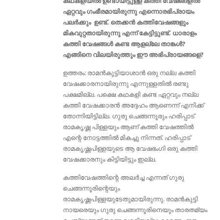
കഥകളിയിൽ ഉണ്ടായിട്ടുള്ള കത്തി വേഷങ്ങളിൽ
ഏറ്റവും ഗംഭീരമായിരുന്നു എന്നൊരഭിപ്രായം
പലർക്കും ഉണ്ട്. തെക്കൻ കത്തിവേഷങ്ങളും
മികവുറ്റതായിരുന്നു എന്ന് കേട്ടിട്ടുണ്ട്. ധാരാളം
കത്തി വേഷങ്ങൾ കണ്ട ആളല്ലേ താങ്കൾ?
എങ്ങിനെ വിലയിരുത്തും ഈ അഭിപ്രായങ്ങളെ?
ഉത്തരം: രാമൻകുട്ടിയാശാൻ ഒരു നല്ല കത്തി
വേഷക്കാരനായിരുന്നു എന്നുള്ളതിൽ രണ്ടു
പക്ഷമില്ല. പക്ഷെ കഥകളി കണ്ട ഏറ്റവും നല്ല
കത്തി വേഷക്കാരൻ അദ്ദേഹം ആണെന്ന് എനിക്ക്
തോന്നിയിട്ടില്ല. ഗുരു ചെങ്ങന്നൂരും ഹരിപ്പാട്
രാമകൃഷ്ണ പിള്ളയും ആണ് കത്തി വേഷത്തിൽ
എന്റെ നോട്ടത്തിൽ മികച്ചു നിന്നത്. ഹരിപ്പാട്
രാമകൃഷ്ണപിള്ളയുടെ ആ വേഷഭംഗി ഒരു കത്തി
വേഷക്കാരനും കിട്ടിയിട്ടും ഇല്ല.
കത്തിവേഷത്തിന്റെ അലർച്ച എന്നത് ഗുരു
ചെങ്ങന്നൂരിന്റെയും
രാമകൃഷ്ണപിള്ളയുടേതുമായിരുന്നു. രാമൻകുട്ടി
നായരെയും ഗുരു ചെങ്ങന്നൂരിനെയും താരതമ്യം