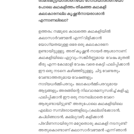
രാമൻകുട്ടിയാശാനെയോ ഗോപിയാശാനെയോ
പോലെ കഥകളിത്തം തികഞ്ഞ കഥകളി
കലാകാരനല്ല കൃഷ്ണൻനായരാശാൻ
എന്നാണല്ലൊ?
ഉത്തരം: നമ്മുടെ കാലത്തെ കഥകളിയിൽ
കലാസാർവഭൗമൻ എന്ന് വിളിക്കാൻ
യോഗ്യതയുള്ള ഒരേ ഒരു കലാകാരനേ
ഉണ്ടായിട്ടുള്ളൂ. അത് കൃഷ്ണൻ നായർ ആശാനാണ്.
കഥകളിയിലെ ഏറ്റവും സങ്കീർണ്ണമായ വേഷം മുതൽ
ഭീരു എന്ന കോമാളി വേഷം വരെ കെട്ടി ഫലിപ്പിക്കാൻ
ഈ ഒരു നടനെ കഴിഞ്ഞിട്ടുള്ളൂ. ചിട്ട വേണ്ടതും
വേണ്ടാത്തതുമായ വേഷങ്ങളും
നാട്യധർമ്മിപരവും ലോകധർമ്മിപരവുമായ
ആട്ടങ്ങളും അരങ്ങിന്റെ നിലവാരമനുസരിച്ച് കളിച്ചു
ഫലിപ്പിക്കാൻ ഈ ഒരു നടനല്ലാതെ വേറെ
ആരുണ്ടായിട്ടുണ്ട്? അതുപോലെ കഥകളിയിലെ
എല്ലാ സമ്പ്രദായങ്ങളിലും (കല്ലടിക്കോടൻ,
കപ്ലിങ്ങാടൻ, കല്ലുവഴി) കളിക്കാൻ
പ്രവീണനായിരുന്ന മറ്റേതൊരു കഥകളി നടനുണ്ട്‌?
അതുകൊണ്ടാണ് കലാസാർവഭൗമൻ എന്ന് ഞാൻ