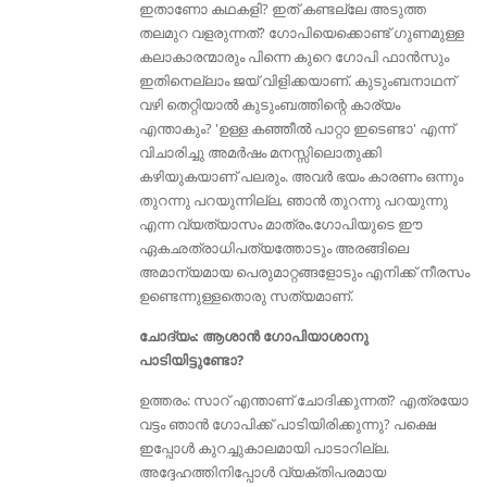
ഇതാണോ കഥകളി? ഇത് കണ്ടല്ലേ അടുത്ത
തലമുറ വളരുന്നത്‌? ഗോപിയെക്കൊണ്ട് ഗുണമുള്ള
കലാകാരന്മാരും പിന്നെ കുറെ ഗോപി ഫാൻസും
ഇതിനെല്ലാം ജയ്‌ വിളിക്കയാണ്. കുടുംബനാഥന്
വഴി തെറ്റിയാൽ കുടുംബത്തിന്റെ കാര്യം
എന്താകും? 'ഉള്ള കഞ്ഞീൽ പാറ്റാ ഇടെണ്ടാ' എന്ന്
വിചാരിച്ചു അമർഷം മനസ്സിലൊതുക്കി
കഴിയുകയാണ് പലരും. അവർ ഭയം കാരണം ഒന്നും
തുറന്നു പറയുന്നില്ല, ഞാൻ തുറന്നു പറയുന്നു
എന്ന വ്യത്യാസം മാത്രം.ഗോപിയുടെ ഈ
ഏകഛത്രാധിപത്യത്തോടും അരങ്ങിലെ
അമാന്യമായ പെരുമാറ്റങ്ങളോടും എനിക്ക് നീരസം
ഉണ്ടെന്നുള്ളതൊരു സത്യമാണ്.
ചോദ്യം: ആശാന്‍ ഗോപിയാശാനു
പാടിയിട്ടുണ്ടോ?
ഉത്തരം: സാറ് എന്താണ് ചോദിക്കുന്നത്? എത്രയോ
വട്ടം ഞാന്‍ ഗോപിക്ക് പാടിയിരിക്കുന്നു? പക്ഷെ
ഇപ്പോള്‍ കുറച്ചുകാലമായി പാടാറില്ല.
അദ്ദേഹത്തിനിപ്പോൾ വ്യക്തിപരമായ