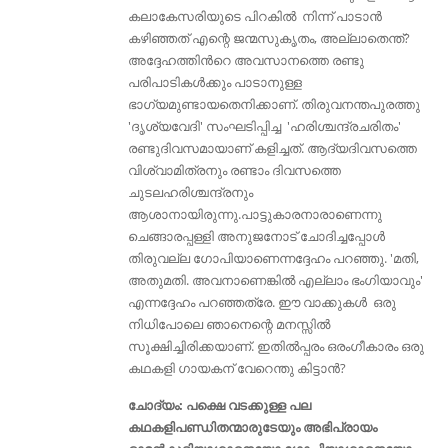
കലാകേസരിയുടെ പിറകിൽ നിന്ന് പാടാൻ
കഴിഞ്ഞത് എന്റെ ജന്മസുകൃതം, അല്ലാതെന്ത്‌?
അദ്ദേഹത്തിൻറെ അവസാനത്തെ രണ്ടു
പരിപാടികൾക്കും പാടാനുള്ള
ഭാഗ്യമുണ്ടായതെനിക്കാണ്. തിരുവനന്തപുരത്തു
'ദൃശ്യവേദി' സംഘടിപ്പിച്ച 'ഹരിശ്ചന്ദ്രചരിതം'
രണ്ടുദിവസമായാണ് കളിച്ചത്. ആദ്യദിവസത്തെ
വിശ്വാമിത്രനും രണ്ടാം ദിവസത്തെ
ചുടലഹരിശ്ചന്ദ്രനും
ആശാനായിരുന്നു.പാട്ടുകാരനാരാണെന്നു
ചെങ്ങാരപ്പള്ളി അനുജനോട് ചോദിച്ചപ്പോൾ
തിരുവല്ല ഗോപിയാണെന്നദ്ദേഹം പറഞ്ഞു. 'മതി,
അതുമതി. അവനാണെങ്കിൽ എല്ലാം ഭംഗിയാവും'
എന്നദ്ദേഹം പറഞ്ഞത്രേ. ഈ വാക്കുകൾ ഒരു
നിധിപോലെ ഞാനെന്റെ മനസ്സിൽ
സൂക്ഷിച്ചിരിക്കയാണ്. ഇതിൽപ്പരം ഒരംഗീകാരം ഒരു
കഥകളി ഗായകന് വേറെന്തു കിട്ടാൻ?
ചോദ്യം: പക്ഷെ വടക്കുള്ള പല
കഥകളിപണ്ഡിതന്മാരുടേയും അഭിപ്രായം