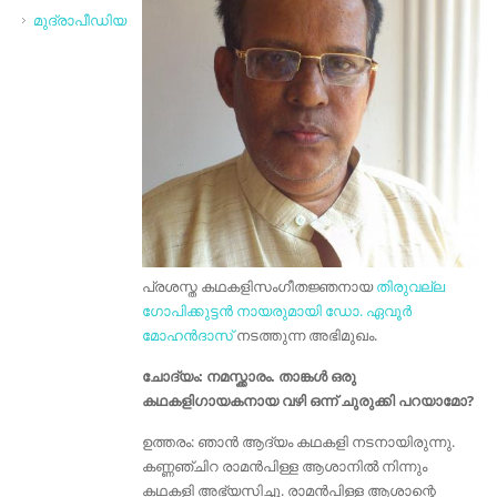
മുദ്രാപീഡിയ
പ്രശസ്ത കഥകളിസംഗീതജ്ഞനായ
തിരുവല്ല
ഗോപിക്കുട്ടൻ നായരുമായി
ഡോ. ഏവൂർ
മോഹൻദാസ്
നടത്തുന്ന അഭിമുഖം.
ചോദ്യം: നമസ്ക്കാരം. താങ്കൾ ഒരു
കഥകളിഗായകനായ വഴി ഒന്ന് ചുരുക്കി പറയാമോ?
ഉത്തരം: ഞാന്‍ ആദ്യം കഥകളി നടനായിരുന്നു.
കണ്ണഞ്ചിറ രാമന്‍പിള്ള ആശാനില്‍ നിന്നും
കഥകളി അഭ്യസിച്ചു. രാമന്‍പിള്ള ആശാന്റെ