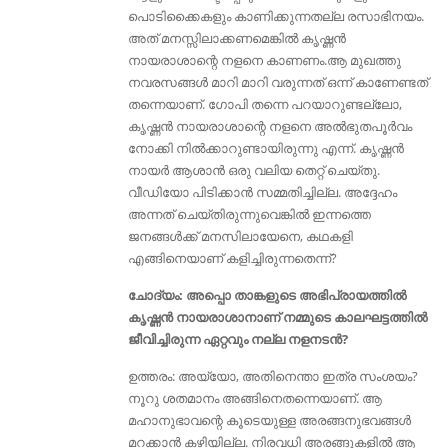
പൊടിക്കൈകളും കാണിക്കുന്നതല്ല രസാഭിനയം.
അത് മനസ്സിലാക്കണമെങ്കിൽ കൃഷ്ണൻ
നായരാശാന്റെ നളനെ കാണണം.ആ മുഖത്തു
നവരസങ്ങൾ മാറി മാറി വരുന്നത് ഒന്ന് കാണേണ്ടത്
തന്നെയാണ്. ഗോപി തന്നെ പറയാറുണ്ടല്ലോ,
കൃഷ്ണൻ നായരാശാന്റെ നളനെ അൽഭുതപൂർവം
നോക്കി നിൽക്കാറുണ്ടായിരുന്നു എന്ന്. കൃഷ്ണന്‍
നായര്‍ ആശാന്‍ ഒരു വലിയ തെറ്റ് ചെയ്തു.
വീഡിയോ പിടിക്കാന്‍ സമ്മതിച്ചില്ല. അദ്ദേഹം
അന്നത് ചെയ്തിരുന്നുവെങ്കില്‍ ഇന്നത്തെ
ജനങ്ങള്‍ക്ക്‌ മനസിലായേനെ, കഥകളി
എങ്ങിനെയാണ് കളിച്ചിരുന്നതെന്ന്?
ചോദ്യം: അപ്പൊ താങ്കളുടെ അഭിപ്രായത്തിൽ
കൃഷ്ണൻ നായരാശാനാണ് നമ്മുടെ കാലഘട്ടത്തിൽ
ജീവിച്ചിരുന്ന ഏറ്റവും നല്ല നളനടൻ?
ഉത്തരം: അയ്യോ, അതിനെന്താ ഇത്ര സംശയം?
നൂറു ശതമാനം അങ്ങിനെതന്നെയാണ്. ആ
മഹാനുഭാവന്റെ കൂടെയുള്ള അരങ്ങനുഭവങ്ങൾ
മറക്കാൻ കഴിയില്ല. നിരവധി അരങ്ങുകളിൽ ആ