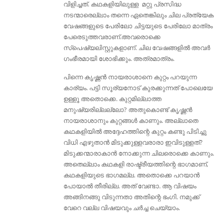
വിളിച്ചത്. കഥകളിയിലുള്ള മറ്റു പ്രസിദ്ധ
നടന്മാരെല്ലാം തന്നെ ഏതെങ്കിലും ചില പ്രത്യേക
വേഷങ്ങളുടെ പേരിലോ ചിട്ടയുടെ പേരിലോ മാത്രം
പേരെടുത്തവരാണ്.അവരൊക്കെ
സ്പെഷ്യലിസ്റ്റുകളാണ്. ചില വേഷങ്ങളിൽ അവർ
ഗംഭീരമായി ശോഭിക്കും. അത്രമാത്രം.
പിന്നെ കൃഷ്ണൻ നായരാശാനെ കുറ്റം പറയുന്ന
കാര്യം. പട്ടി സൂര്യനോട് കുരക്കുന്നത് പോലെയേ
ഉള്ളൂ അതൊക്കെ. കുറ്റമില്ലാത്ത
മനുഷ്യരില്ലല്ലോ? അതുകൊണ്ട് കൃഷ്ണൻ
നായരാശാനും കുറ്റങ്ങൾ കാണും. അല്ലാതെ
കഥകളിയിൽ അദ്ദേഹത്തിന്റെ കുറ്റം കണ്ടു പിടിച്ചു
വിധി എഴുതാൻ മിടുക്കുള്ളവരാരാ ഇവിടുള്ളത്‌?
മിടുക്കന്മാരാകാൻ നോക്കുന്ന ചിലരൊക്കെ കാണും.
അതെല്ലാം കഥകളി രാഷ്ട്രീയത്തിന്റെ ഭാഗമാണ്,
കഥകളിയുടെ ഭാഗമല്ല. അതൊക്കെ പറയാൻ
പോയാൽ തീരില്ല. അത് വേണ്ടാ. ആ വിഷയം
അങ്ങിനങ്ങു വിടുന്നതാ അതിന്റെ ഭംഗി. നമുക്ക്
വേറെ വല്ല വിഷയവും ചർച്ച ചെയ്യാം.