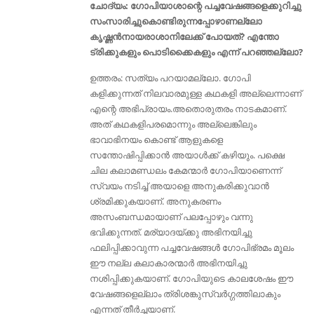
ചോദ്യം: ഗോപിയാശാന്റെ പച്ചവേഷങ്ങളെക്കുറിച്ചു
സംസാരിച്ചുകൊണ്ടിരുന്നപ്പോഴാണല്ലോ
കൃഷ്ണൻനായരാശാനിലേക്ക് പോയത്? എന്തോ
ട്രിക്കുകളും പൊടിക്കൈകളും എന്ന് പറഞ്ഞല്ലോ?
ഉത്തരം: സത്യം പറയാമല്ലോ. ഗോപി
കളിക്കുന്നത് നിലവാരമുള്ള കഥകളി അല്ലെന്നാണ്
എന്റെ അഭിപ്രായം.അതൊരുതരം നാടകമാണ്.
അത് കഥകളിപരമൊന്നും അല്ലെങ്കിലും
ഭാവാഭിനയം കൊണ്ട് ആളുകളെ
സന്തോഷിപ്പിക്കാൻ അയാള്‍ക്ക്‌ കഴിയും. പക്ഷെ
ചില കലാമണ്ഡലം കേമന്മാര്‍ ഗോപിയാണെന്ന്
സ്വയം നടിച്ച് അയാളെ അനുകരിക്കുവാന്‍
ശ്രമിക്കുകയാണ്. അനുകരണം
അസംബന്ധമായാണ് പലപ്പോഴും വന്നു
ഭവിക്കുന്നത്. മര്യാദയ്ക്കു അഭിനയിച്ചു
ഫലിപ്പിക്കാവുന്ന പച്ചവേഷങ്ങള്‍ ഗോപിഭ്രമം മൂലം
ഈ നല്ല കലാകാരന്മാര്‍ അഭിനയിച്ചു
നശിപ്പിക്കുകയാണ്. ഗോപിയുടെ കാലശേഷം ഈ
വേഷങ്ങളെല്ലാം ത്രിശങ്കുസ്വര്‍ഗ്ഗത്തിലാകും
എന്നത് തീര്‍ച്ചയാണ്.