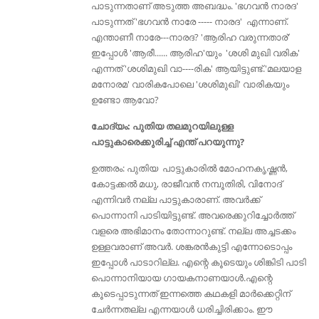
പാടുന്നതാണ് അടുത്ത അബദ്ധം. 'ഭഗവൻ നാരദ'
പാടുന്നത് 'ഭഗവൻ നാരേ ----- നാരദ' എന്നാണ്.
എന്താണീ നാരേ---നാരദ? 'ആരിഹ വരുന്നതാര്'
ഇപ്പോള്‍ 'ആരീ...... ആരിഹ'യും 'ശശി മുഖി വരിക'
എന്നത് 'ശശിമുഖി വാ----രിക' ആയിട്ടുണ്ട്‌.'മലയാള
മനോരമ' വാരികപോലെ 'ശശിമുഖി' വാരികയും
ഉണ്ടോ ആവോ?
ചോദ്യം: പുതിയ തലമുറയിലുള്ള
പാട്ടുകാരെക്കുരിച്ച് എന്ത് പറയുന്നു?
ഉത്തരം: പുതിയ പാട്ടുകാരില്‍ മോഹനകൃഷ്ണൻ,
കോട്ടക്കല്‍ മധു, രാജീവന്‍ നമ്പൂതിരി, വിനോദ്
എന്നിവര്‍ നല്ല പാട്ടുകാരാണ്. അവര്‍ക്ക്
പൊന്നാനി പാടിയിട്ടുണ്ട്. അവരെക്കുറിച്ചോർത്ത്
വളരെ അഭിമാനം തോന്നാറുണ്ട്. നല്ല അച്ചടക്കം
ഉള്ളവരാണ് അവർ. ശങ്കരൻകുട്ടി എന്നോടൊപ്പം
ഇപ്പോൾ പാടാറില്ല. എന്റെ കൂടെയും ശിങ്കിടി പാടി
പൊന്നാനിയായ ഗായകനാണയാൾ.എന്റെ
കൂടെപ്പാടുന്നത് ഇന്നത്തെ കഥകളി മാർക്കെറ്റിന്
ചേർന്നതല്ല എന്നയാൾ ധരിച്ചിരിക്കാം. ഈ