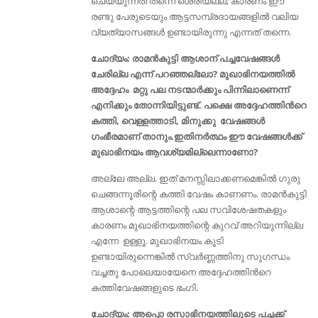
ചെയ്യുന്നത് തന്നെ ശെരിയല്ല; കാരണം ഈ
രണ്ടു പേരുടെയും ആട്ടസമ്പ്രദായങ്ങളിൽ വലിയ
വ്യത്യാസങ്ങൾ ഉണ്ടായിരുന്നു എന്നത് തന്നെ.
ചോദ്യം: രാമൻകുട്ടി ആശാന് പച്ചവേഷങ്ങൾ
ചേരില്ല എന്ന് പറഞ്ഞല്ലോ? മുഖാഭിനയത്തിൽ
അദ്ദേഹം മറ്റു പല നടന്മാർക്കും പിന്നിലാണെന്ന്
എനിക്കും തോന്നിയിട്ടുണ്ട്. പക്ഷെ അദ്ദേഹത്തിൻറെ
കത്തി, വെള്ളത്താടി, മിനുക്കു വേഷങ്ങൾ
ഗംഭീരമാണ് താനും.ഇതിനർത്ഥം ഈ വേഷങ്ങൾക്ക്
മുഖാഭിനയം ആവശ്യമില്ലെന്നാണോ?
അല്ലേ അല്ല. ഇത് മനസ്സിലാക്കണമെങ്കിൽ ഗുരു
ചെങ്ങന്നൂരിന്റെ കത്തി വേഷം കാണണം. രാമൻകുട്ടി
ആശാന്റെ ആട്ടത്തിന്റെ പല സവിശേഷതകളും
കാരണം മുഖാഭിനയത്തിന്റെ കുറവ് അറിയുന്നില്ല
എന്നേ ഉള്ളൂ. മുഖാഭിനയം കൂടി
ഉണ്ടായിരുന്നെങ്കിൽ സ്വർണ്ണത്തിനു സുഗന്ധം
വച്ചതു പോലെയായേനെ അദ്ദേഹത്തിൻറെ
കത്തിവേഷങ്ങളുടെ ഭംഗി.
ചോദ്യം: അപ്പൊ രസാഭിനയത്തിലൂടെ പച്ചക്ക്