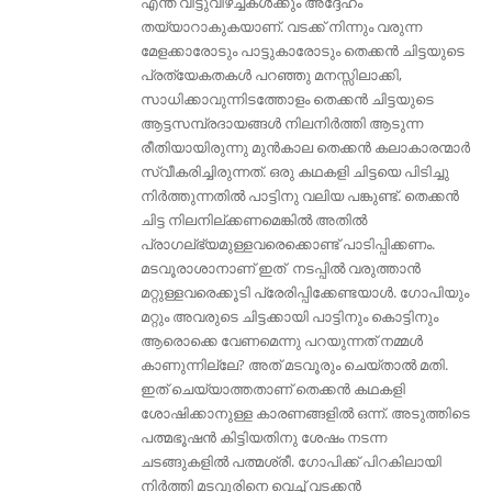
എന്ത് വിട്ടുവീഴ്ച്ചകൾക്കും അദ്ദേഹം
തയ്യാറാകുകയാണ്. വടക്ക് നിന്നും വരുന്ന
മേളക്കാരോടും പാട്ടുകാരോടും തെക്കൻ ചിട്ടയുടെ
പ്രത്യേകതകൾ പറഞ്ഞു മനസ്സിലാക്കി,
സാധിക്കാവുന്നിടത്തോളം തെക്കൻ ചിട്ടയുടെ
ആട്ടസമ്പ്രദായങ്ങൾ നിലനിർത്തി ആടുന്ന
രീതിയായിരുന്നു മുൻകാല തെക്കൻ കലാകാരന്മാർ
സ്വീകരിച്ചിരുന്നത്. ഒരു കഥകളി ചിട്ടയെ പിടിച്ചു
നിർത്തുന്നതിൽ പാട്ടിനു വലിയ പങ്കുണ്ട്. തെക്കൻ
ചിട്ട നിലനില്ക്കണമെങ്കിൽ അതിൽ
പ്രാഗല്ഭ്യമുള്ളവരെക്കൊണ്ട് പാടിപ്പിക്കണം.
മടവൂരാശാനാണ് ഇത് നടപ്പിൽ വരുത്താൻ
മറ്റുള്ളവരെക്കൂടി പ്രേരിപ്പിക്കേണ്ടയാൾ. ഗോപിയും
മറ്റും അവരുടെ ചിട്ടക്കായി പാട്ടിനും കൊട്ടിനും
ആരൊക്കെ വേണമെന്നു പറയുന്നത്‌ നമ്മൾ
കാണുന്നില്ലേ? അത് മടവൂരും ചെയ്‌താൽ മതി.
ഇത് ചെയ്യാത്തതാണ്‌ തെക്കൻ കഥകളി
ശോഷിക്കാനുള്ള കാരണങ്ങളിൽ ഒന്ന്. അടുത്തിടെ
പത്മഭൂഷന്‍ കിട്ടിയതിനു ശേഷം നടന്ന
ചടങ്ങുകളില്‍ പത്മശ്രീ. ഗോപിക്ക് പിറകിലായി
നിര്‍ത്തി മടവൂരിനെ വെച്ച് വടക്കന്‍