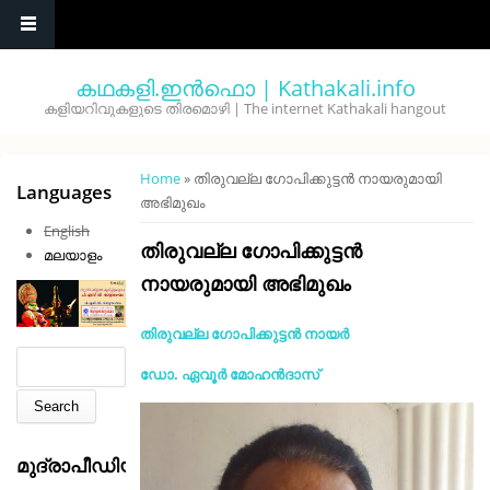
Skip to main content
കഥകളി.ഇൻഫൊ | Kathakali.info
കളിയറിവുകളുടെ തിരമൊഴി | The internet Kathakali hangout
You are here
Home
» തിരുവല്ല ഗോപിക്കുട്ടൻ നായരുമായി
Languages
അഭിമുഖം
English
തിരുവല്ല ഗോപിക്കുട്ടൻ
മലയാളം
നായരുമായി അഭിമുഖം
തിരുവല്ല ഗോപിക്കുട്ടൻ നായർ
Search form
Search
ഡോ. ഏവൂർ മോഹൻദാസ്
മുദ്രാപീഡിയ