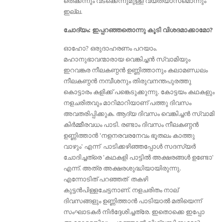
തെക്കന്നും വടക്കെന്നുമുള്ള വ്യത്യാസമൊന്നും
ഇല്ല.
ചോദ്യം: ഇപ്പറഞ്ഞതൊന്നു കൂടി വിശദമാക്കാമോ?
ഓഹോ? ഒരുദാഹരണം പറയാം.
മഹാനുഭാവന്മാരായ വെങ്കിച്ചന്‍ സ്വാമിയും
ഇറവങ്കര നീലകണ്ഠന്‍ ഉണ്ണിത്താനും കലാമണ്ഡലം
നീലകണ്ഠന്‍ നമ്പീശനും തിരുവനന്തപുരത്തു
കൊട്ടാരം കളിക്ക് പങ്കെടുക്കുന്നു. കോട്ടയം കഥകളും
നളചരിതവും മാറിമാറിയാണ് പത്തു ദിവസം
അവതരിപ്പിക്കുക. ആദ്യ ദിവസം വെങ്കിച്ചന്‍ സ്വാമി
കിർമ്മീരവധം പാടി. രണ്ടാം ദിവസം നീലകണ്ഠന്‍
ഉണ്ണിത്താന്‍ 'നളനരവരനേവം ഭൂതലം കാത്തു
വാഴും' എന്ന് പാടിക്കഴിഞ്ഞപ്പോള്‍ സദസ്യര്‍
ചോദിച്ചത്രെ 'കഥകളി പാട്ടില്‍ അക്ഷരങ്ങള്‍ ഉണ്ടോ'
എന്ന്. അത്ര അക്ഷരശുദ്ധിയായിരുന്നു.
എന്നോടിത് പറഞ്ഞത് തകഴി
കുട്ടന്‍പിള്ളചേട്ടനാണ്. നളചരിതം നാല്
ദിവസങ്ങളും ഉണ്ണിത്താന്‍ പാടിയാല്‍ മതിയെന്ന്
സംഘാടകര്‍ നിര്‍ദ്ദേശിച്ചത്രേ. ഇതൊക്കെ ഇപ്പോ