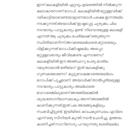
ഇന്ന് കഥകളിയിൽ ഏറ്റവും ഉയരത്തിൽ നിൽക്കുന്ന
കലാകാരനാണ് ഗോപി. കഥകളിയിൽ മറ്റുള്ളവർക്ക്
വഴികാട്ടിയാവേണ്ടയാളാണയാൾ.പക്ഷെ ഇന്നതല്ല
നടക്കുന്നത്.അയാൾക്ക്‌ ഇഷ്ടപ്പെട്ട ചുരുക്കം ചില
നടന്മാരും പാട്ടുകാരും ഉണ്ട്. നിലവാരമുളള കഥകളി
എന്നത് ആ ചുരുക്കം പേരിലേക്ക് ഒതുങ്ങുന്ന
സ്ഥിതിയാണിന്ന്.അവരെയല്ലാതെ മറ്റാരെയും
വിളിക്കുന്നത്‌ ഗോപിക്കിഷ്ടമല്ല. അപ്പൊ
മറ്റുള്ളവരാരും ജീവിക്കേണ്ട എന്നാണോ?
കഥകളിയിൽ ഈ അഞ്ചാറു പേരു മാത്രം
വലുതായാൽ മതിയോ? ഇത് കഥകളിക്കു
ഗുണകരമാണോ? കൂട്ടുവേഷക്കാരെയെല്ലാം
ഗോപിക്ക് പുച്ഛമാണ്. അയാള്‍ക്ക്‌ താല്‍പ്പര്യമുള്ള
നടന്മാരും പാട്ടുകാരും അല്ലാതെ
വേറാരെങ്കിലുമാണ് അരങ്ങിലെങ്കില്‍
ശുദ്ധതോന്ന്യാസമാകും അന്ന് അരങ്ങില്‍
കാണിക്കുന്നത്.ഇത് പല അരങ്ങുകളിലും
സംഭവിച്ചിട്ടുണ്ട്. ഇയ്യിടെ കവചകുണ്ഡലം എവിടെ
എന്ന് ഒരു സീനിയർ കുന്തി നടൻ ചോദിച്ചു. ഉത്തരം
കാണിച്ചത് സാറിനോടു പറയുന്നതു ശെരിയല്ല.