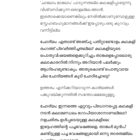
'ചാലോം മാലോം' പാടുന്നതല്ല കഥകളിപ്പാട്ടെന്നു
വിശ്വസിക്കുന്ന ഒരാളല്ലേ ഞാൻ.
ഇതൊക്കെയാണെങ്കിലും നേരിൽക്കാണുമ്പോളുള്ള
സ്നേഹബഹുമാനങ്ങൾക്ക് ഇപ്പോഴും ഒരു കുറവും
വന്നിട്ടില്ല.
ചോദ്യം: ഏതാണ്ട് അഞ്ചു പതിറ്റാണ്ടോളം കഥകളി
രംഗത്ത് പ്രവർത്തിച്ചതല്ലേ? കഥകളിയുടെ
പൊതുവിഷയങ്ങളെക്കുറിച്ചും താങ്കളെപ്പോലൊരു
കലാകാരനിൽ നിന്നും അറിയാൻ പലർക്കും
ആഗ്രഹമുണ്ടാകും. അതുകൊണ്ട് പൊതുവായ
ചില ചോദ്യങ്ങൾ കൂടി ചോദിച്ചോട്ടെ?
ഉത്തരം: എനിക്കറിയാവുന്ന കാര്യങ്ങൾ
പങ്കുവയ്ക്കുന്നതിൽ സന്തോഷമേയുള്ളൂ.
ചോദ്യം: ഇന്നത്തെ ഏറ്റവും പ്രധാനപ്പെട്ട കഥകളി
നടൻ കലാമണ്ഡലം ഗോപിയാശാനാണല്ലോ?
നളചരിതം ഉള്‍പ്പടെയുള്ള കഥകളിലെ
ഇദ്ദേഹത്തിന്റെ പച്ചവേഷങ്ങളെ, താങ്കൾ മുന്‍പ്
കണ്ടിട്ടുള്ള പച്ച വേഷങ്ങളുമായി ഒന്നു താരതമ്മ്യം