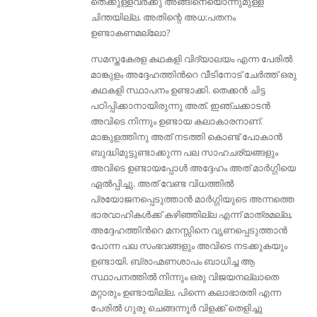
തെക്കുള്ളവർക്കു അങ്ങിനെയൊന്നുമുള്ള
ചിന്തയില്ല. അതിന്റെ അധ:പതനം
ഉണ്ടാകണമല്ലോ?
സമസ്തകേരള കഥകളി വിദ്യാലയം എന്ന പേരില്‍
മാങ്കുളം അദ്ദേഹത്തിന്‍റെ വീടിനോട് ചേര്‍ത്ത് ഒരു
കഥകളി സ്ഥാപനം ഉണ്ടാക്കി. തെക്കന്‍ ചിട്ട
പഠിപ്പിക്കാനായിരുന്നു അത്. ഇഞ്ചക്കാടന്‍
അവിടെ നിന്നും ഉണ്ടായ കലാകാരനാണ്.
മാങ്കുളത്തിനു അത് നടത്തി കൊണ്ട് പോകാൻ
ബുദ്ധിമുട്ടുണ്ടാക്കുന്ന പല സാഹചര്യങ്ങളും
അവിടെ ഉണ്ടായപ്പോള്‍ അദ്ദേഹം അത് മാർഗ്ഗിയെ
ഏല്‍പ്പിച്ചു. അത് വേണ്ട വിധത്തിൽ
പ്രയോജനപ്പെടുത്താൻ മാർഗ്ഗിയുടെ അന്നത്തെ
ഭാരവാഹികൾക്ക് കഴിഞ്ഞില്ല എന്ന് മാത്രമല്ല,
അദ്ദേഹത്തിൻറെ മനസ്സിനെ വൃണപ്പെടുത്താൻ
പോന്ന പല സംഭവങ്ങളും അവിടെ നടക്കുകയും
ഉണ്ടായി. ബ്രാഹ്മണശാപം ബാധിച്ച ആ
സ്ഥാപനത്തില്‍ നിന്നും ഒരു വിജയനല്ലാതെ
മറ്റാരും ഉണ്ടായില്ല. പിന്നെ കലാഭാരതി എന്ന
പേരില്‍ ഗുരു ചെങ്ങന്നൂര്‍ വിളക്ക് തെളിച്ചു