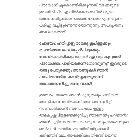
പ്രയോഗിച്ചുകൊണ്ടിരിക്കുന്നത്. വടക്കരുടെ
ഇടയില്‍ പിടിച്ചു നില്‍ക്കണമെങ്കില്‍ ശുദ്ധ
തെക്കന്‍ചിട്ടക്കാരനായാല്‍ പോരാ എന്നദ്ദേഹം
ധരിച്ചു വച്ചിട്ടുണ്ടെന്ന് തോന്നുന്നു. അധ:പ്പതനം
അല്ലാതെന്ത്?
ചോദ്യം: ഹരിപ്പാട്ടു രാമകൃഷ്ണപിള്ളക്കും
ചെന്നിത്തല ചെല്ലപ്പൻപിള്ളക്കും
വേണ്ടിയായിരിക്കും താങ്കൾ ഏറ്റവും കൂടുതൽ
പ്രാവശ്യം പാടിയതെന്ന് തോന്നുന്നു? ഇവരുടെ
രണ്ടു പേരുടെയും അരങ്ങുകൾ ഞാൻ
പലപ്രാവശ്യം കണ്ടിട്ടുള്ളതുമാണ്.
അവരെക്കുറിച്ചു രണ്ടു വാക്ക്?
ഉത്തരം: അതെ. ഞാൻ കൂടുതലും പാടിയത്
അവർക്കു വേണ്ടിയാണ്. അവരെക്കുറിച്ച്
സംസാരിക്കാൻ സന്തോഷമേ ഉള്ളൂ.
രാമകൃഷ്ണപിള്ളയെക്കുറിച്ചു ഞാനെന്തു പറയാൻ?
രാമന്‍കുട്ടിയാശാനടക്കം ഒരു നടനും അങ്ങേരുടെ
മുന്‍പില്‍ കത്തിവേഷത്തിൽ തിളങ്ങാന്‍
കഴിഞ്ഞിട്ടില്ല. ആരെങ്കിലും തിളങ്ങിയെന്നു