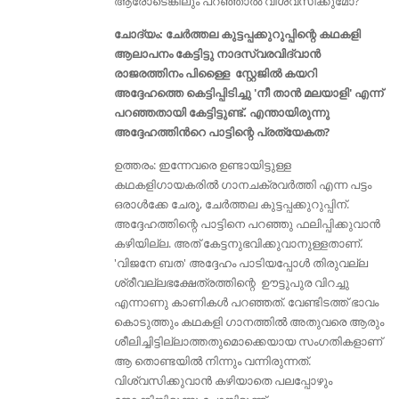
ആരോടെങ്കിലും പറഞ്ഞാല്‍ വിശ്വസിക്കുമോ?
ചോദ്യം: ചേര്‍ത്തല കുട്ടപ്പക്കുറുപ്പിന്റെ കഥകളി
ആലാപനം കേട്ടിട്ടു നാദസ്വരവിദ്വാൻ
രാജരത്തിനം പിള്ളൈ സ്റ്റേജിൽ കയറി
അദ്ദേഹത്തെ കെട്ടിപ്പിടിച്ചു 'നീ താൻ മലയാളി' എന്ന്
പറഞ്ഞതായി കേട്ടിട്ടുണ്ട്. എന്തായിരുന്നു
അദ്ദേഹത്തിൻറെ പാട്ടിന്റെ പ്രത്യേകത?
ഉത്തരം: ഇന്നേവരെ ഉണ്ടായിട്ടുള്ള
കഥകളിഗായകരിൽ ഗാനചക്രവര്‍ത്തി എന്ന പട്ടം
ഒരാള്‍ക്കേ ചേരൂ, ചേര്‍ത്തല കുട്ടപ്പക്കുറുപ്പിന്.
അദ്ദേഹത്തിന്റെ പാട്ടിനെ പറഞ്ഞു ഫലിപ്പിക്കുവാന്‍
കഴിയില്ല. അത് കേട്ടനുഭവിക്കുവാനുള്ളതാണ്.
'വിജനേ ബത' അദ്ദേഹം പാടിയപ്പോള്‍ തിരുവല്ല
ശ്രീവല്ലഭക്ഷേത്രത്തിന്റെ ഊട്ടുപുര വിറച്ചു
എന്നാണു കാണികള്‍ പറഞ്ഞത്. വേണ്ടിടത്ത് ഭാവം
കൊടുത്തും കഥകളി ഗാനത്തില്‍ അതുവരെ ആരും
ശീലിച്ചിട്ടില്ലാത്തതുമൊക്കെയായ സംഗതികളാണ്
ആ തൊണ്ടയില്‍ നിന്നും വന്നിരുന്നത്.
വിശ്വസിക്കുവാന്‍ കഴിയാതെ പലപ്പോഴും