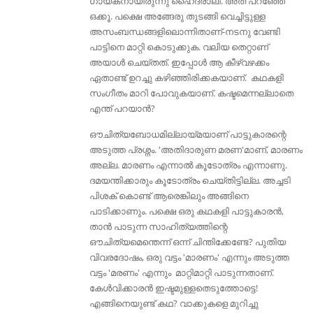
ഗായകനായിരുന്നു ഹൈദരാലി. അത് പറഞ്ഞേ
ഒക്കൂ. പക്ഷെ അങ്ങേരു തുടങ്ങി വെച്ചിട്ടുള്ള
അസംബന്ധങ്ങളിലൊന്നിതാണ്-നടനു വേണ്ടി
പാട്ടിനെ മാറ്റി കൊടുക്കുക. വലിയ തെറ്റാണ്
അയാൾ ചെയ്തത്. ഇപ്പോള്‍ ആ കീഴ്വഴക്കം
ഏതാണ്ട് ഉറച്ചു കഴിഞ്ഞിരിക്കകയാണ്. കഥകളി
സംഗീതം മാറി പോവുകയാണ്. കഷ്ടമെന്നല്ലാതെ
എന്ത് പറയാന്‍?
ഔചിത്യബോധമില്ലായ്മയാണ് പാട്ടുകാരന്റെ
അടുത്ത പ്രശ്നം. 'അതിദാരുണ മരണ'മാണ്, മാരണം
അല്ല. മാരണം എന്നാല്‍ കൂടോത്രം എന്നാണു.
ദമയന്തിക്കാരും കൂടോത്രം ചെയ്തിട്ടില്ല. അച്ചടി
പിശക് കൊണ്ട് ആരെങ്കിലും അങ്ങിനെ
പാടിക്കാണും. പക്ഷെ ഒരു കഥകളി പാട്ടുകാരന്‍,
താന്‍ പാടുന്ന സാഹിത്യത്തിന്റെ
ഔചിത്യമെന്തെന്ന് ഒന്ന് ചിന്തിക്കേണ്ടേ? പുതിയ
വിവരദോഷം, ഒരു വട്ടം 'മാരണം' എന്നും അടുത്ത
വട്ടം 'മരണം' എന്നും മാറ്റിമാറ്റി പാടുന്നതാണ്.
കേൾവിക്കാരൻ ഇഷ്ടമുള്ളതെടുത്തോട്ടെ!
എങ്ങിനെയുണ്ട് കഥ? വാക്കുകളെ മുറിച്ചു