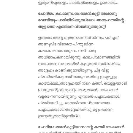
ഇഷ്ടാനിഷ്ടങ്ങളും താത്പര്യങ്ങളും ഉണ്ടാകാം.
ചോദ്യം: കലാമണ്ഡലം രാമൻകുട്ടി അശാനു
വേണ്ടിയും പാടിയിരിക്കുമല്ലോ? അദ്ദേഹത്തിന്റെ
ആട്ടത്തെ എങ്ങിനെ വിലയിരുത്തുന്നു?
ഉത്തരം: തന്റെ ഗുരുനാഥനിൽ നിന്നും പഠിച്ചത്
അണുവിട വിടാതെ പിന്തുടർന്ന
കലാകാരനാണദ്ദേഹം. നല്ല ഒരു
അധ്യാപകനായിരുന്നു. കാലപ്രമാണങ്ങളിൽ
സാധാരണ നടന്മാരിൽ കൂടുതൽ കാർക്കശ്യം
അദ്ദേഹം കാണിക്കുമായിരുന്നു. ചിട്ട വിട്ടു
പ്രവർത്തിക്കുന്നത്‌ അദ്ദേഹത്തിനു ഇഷ്ടമുള്ള
കാര്യമല്ല.അദ്ദേഹത്തിൻറെ കത്തി, വെള്ളത്താടി
(ഹനുമാൻ), മിനുക്ക്‌ (പരശുരാമൻ) വേഷങ്ങൾ
വളരെ നന്നായിരുന്നു. എന്നാൽ പച്ചവേഷങ്ങൾ,
പ്രത്യേകിച്ചും ഭാവാഭിനയ പ്രധാനമായ
പച്ചവേഷങ്ങൾ, അദ്ദേഹത്തിനു ഒട്ടും തന്നെ
ഇണങ്ങുമായിരുന്നില്ല.
ചോദ്യം: രാമൻകുട്ടിയാശാന്റെ കത്തി വേഷങ്ങൾ