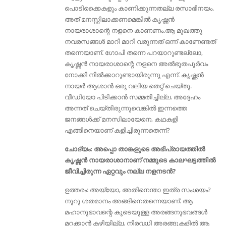
പൊടിക്കൈകളും കാണിക്കുന്നതല്ല രസാഭിനയം.
അത് മനസ്സിലാക്കണമെങ്കിൽ കൃഷ്ണൻ
നായരാശാന്റെ നളനെ കാണണം.ആ മുഖത്തു
നവരസങ്ങൾ മാറി മാറി വരുന്നത് ഒന്ന് കാണേണ്ടത്
തന്നെയാണ്. ഗോപി തന്നെ പറയാറുണ്ടല്ലോ,
കൃഷ്ണൻ നായരാശാന്റെ നളനെ അൽഭുതപൂർവം
നോക്കി നിൽക്കാറുണ്ടായിരുന്നു എന്ന്. കൃഷ്ണന്‍
നായര്‍ ആശാന്‍ ഒരു വലിയ തെറ്റ് ചെയ്തു.
വീഡിയോ പിടിക്കാന്‍ സമ്മതിച്ചില്ല. അദ്ദേഹം
അന്നത് ചെയ്തിരുന്നുവെങ്കില്‍ ഇന്നത്തെ
ജനങ്ങള്‍ക്ക്‌ മനസിലായേനെ, കഥകളി
എങ്ങിനെയാണ് കളിച്ചിരുന്നതെന്ന്?
ചോദ്യം: അപ്പൊ താങ്കളുടെ അഭിപ്രായത്തിൽ
കൃഷ്ണൻ നായരാശാനാണ് നമ്മുടെ കാലഘട്ടത്തിൽ
ജീവിച്ചിരുന്ന ഏറ്റവും നല്ല നളനടൻ?
ഉത്തരം: അയ്യോ, അതിനെന്താ ഇത്ര സംശയം?
നൂറു ശതമാനം അങ്ങിനെതന്നെയാണ്. ആ
മഹാനുഭാവന്റെ കൂടെയുള്ള അരങ്ങനുഭവങ്ങൾ
മറക്കാൻ കഴിയില്ല. നിരവധി അരങ്ങുകളിൽ ആ