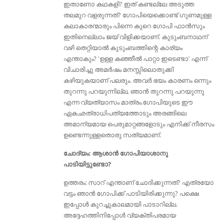
ഇതാണോ കഥകളി? ഇത് കണ്ടല്ലേ അടുത്ത
തലമുറ വളരുന്നത്‌? ഗോപിയെക്കൊണ്ട് ഗുണമുള്ള
കലാകാരന്മാരും പിന്നെ കുറെ ഗോപി ഫാൻസും
ഇതിനെല്ലാം ജയ്‌ വിളിക്കയാണ്. കുടുംബനാഥന്
വഴി തെറ്റിയാൽ കുടുംബത്തിന്റെ കാര്യം
എന്താകും? 'ഉള്ള കഞ്ഞീൽ പാറ്റാ ഇടെണ്ടാ' എന്ന്
വിചാരിച്ചു അമർഷം മനസ്സിലൊതുക്കി
കഴിയുകയാണ് പലരും. അവർ ഭയം കാരണം ഒന്നും
തുറന്നു പറയുന്നില്ല, ഞാൻ തുറന്നു പറയുന്നു
എന്ന വ്യത്യാസം മാത്രം.ഗോപിയുടെ ഈ
ഏകഛത്രാധിപത്യത്തോടും അരങ്ങിലെ
അമാന്യമായ പെരുമാറ്റങ്ങളോടും എനിക്ക് നീരസം
ഉണ്ടെന്നുള്ളതൊരു സത്യമാണ്.
ചോദ്യം: ആശാന്‍ ഗോപിയാശാനു
പാടിയിട്ടുണ്ടോ?
ഉത്തരം: സാറ് എന്താണ് ചോദിക്കുന്നത്? എത്രയോ
വട്ടം ഞാന്‍ ഗോപിക്ക് പാടിയിരിക്കുന്നു? പക്ഷെ
ഇപ്പോള്‍ കുറച്ചുകാലമായി പാടാറില്ല.
അദ്ദേഹത്തിനിപ്പോൾ വ്യക്തിപരമായ