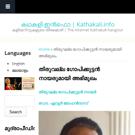
Skip to main content
കഥകളി.ഇൻഫൊ | Kathakali.info
കളിയറിവുകളുടെ തിരമൊഴി | The internet Kathakali hangout
You are here
Home
» തിരുവല്ല ഗോപിക്കുട്ടൻ നായരുമായി
Languages
അഭിമുഖം
English
തിരുവല്ല ഗോപിക്കുട്ടൻ
മലയാളം
നായരുമായി അഭിമുഖം
തിരുവല്ല ഗോപിക്കുട്ടൻ നായർ
Search form
Search
ഡോ. ഏവൂർ മോഹൻദാസ്
മുദ്രാപീഡിയ