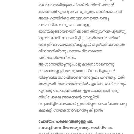
കലാകേസരിയുടെ പിറകിൽ നിന്ന് പാടാൻ
കഴിഞ്ഞത് എന്റെ ജന്മസുകൃതം, അല്ലാതെന്ത്‌?
അദ്ദേഹത്തിൻറെ അവസാനത്തെ രണ്ടു
പരിപാടികൾക്കും പാടാനുള്ള
ഭാഗ്യമുണ്ടായതെനിക്കാണ്. തിരുവനന്തപുരത്തു
'ദൃശ്യവേദി' സംഘടിപ്പിച്ച 'ഹരിശ്ചന്ദ്രചരിതം'
രണ്ടുദിവസമായാണ് കളിച്ചത്. ആദ്യദിവസത്തെ
വിശ്വാമിത്രനും രണ്ടാം ദിവസത്തെ
ചുടലഹരിശ്ചന്ദ്രനും
ആശാനായിരുന്നു.പാട്ടുകാരനാരാണെന്നു
ചെങ്ങാരപ്പള്ളി അനുജനോട് ചോദിച്ചപ്പോൾ
തിരുവല്ല ഗോപിയാണെന്നദ്ദേഹം പറഞ്ഞു. 'മതി,
അതുമതി. അവനാണെങ്കിൽ എല്ലാം ഭംഗിയാവും'
എന്നദ്ദേഹം പറഞ്ഞത്രേ. ഈ വാക്കുകൾ ഒരു
നിധിപോലെ ഞാനെന്റെ മനസ്സിൽ
സൂക്ഷിച്ചിരിക്കയാണ്. ഇതിൽപ്പരം ഒരംഗീകാരം ഒരു
കഥകളി ഗായകന് വേറെന്തു കിട്ടാൻ?
ചോദ്യം: പക്ഷെ വടക്കുള്ള പല
കഥകളിപണ്ഡിതന്മാരുടേയും അഭിപ്രായം