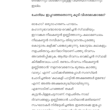
തെക്കന്നും വടക്കെന്നുമുള്ള വ്യത്യാസമൊന്നും
ഇല്ല.
ചോദ്യം: ഇപ്പറഞ്ഞതൊന്നു കൂടി വിശദമാക്കാമോ?
ഓഹോ? ഒരുദാഹരണം പറയാം.
മഹാനുഭാവന്മാരായ വെങ്കിച്ചന്‍ സ്വാമിയും
ഇറവങ്കര നീലകണ്ഠന്‍ ഉണ്ണിത്താനും കലാമണ്ഡലം
നീലകണ്ഠന്‍ നമ്പീശനും തിരുവനന്തപുരത്തു
കൊട്ടാരം കളിക്ക് പങ്കെടുക്കുന്നു. കോട്ടയം കഥകളും
നളചരിതവും മാറിമാറിയാണ് പത്തു ദിവസം
അവതരിപ്പിക്കുക. ആദ്യ ദിവസം വെങ്കിച്ചന്‍ സ്വാമി
കിർമ്മീരവധം പാടി. രണ്ടാം ദിവസം നീലകണ്ഠന്‍
ഉണ്ണിത്താന്‍ 'നളനരവരനേവം ഭൂതലം കാത്തു
വാഴും' എന്ന് പാടിക്കഴിഞ്ഞപ്പോള്‍ സദസ്യര്‍
ചോദിച്ചത്രെ 'കഥകളി പാട്ടില്‍ അക്ഷരങ്ങള്‍ ഉണ്ടോ'
എന്ന്. അത്ര അക്ഷരശുദ്ധിയായിരുന്നു.
എന്നോടിത് പറഞ്ഞത് തകഴി
കുട്ടന്‍പിള്ളചേട്ടനാണ്. നളചരിതം നാല്
ദിവസങ്ങളും ഉണ്ണിത്താന്‍ പാടിയാല്‍ മതിയെന്ന്
സംഘാടകര്‍ നിര്‍ദ്ദേശിച്ചത്രേ. ഇതൊക്കെ ഇപ്പോ