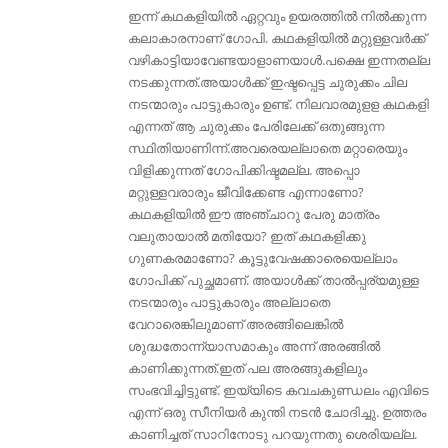
ഇന്ന് കഥകളിയിൽ ഏറ്റവും ഉയരത്തിൽ നിൽക്കുന്ന
കലാകാരനാണ് ഗോപി. കഥകളിയിൽ മറ്റുള്ളവർക്ക്
വഴികാട്ടിയാവേണ്ടയാളാണയാൾ.പക്ഷെ ഇന്നതല്ല
നടക്കുന്നത്.അയാൾക്ക്‌ ഇഷ്ടപ്പെട്ട ചുരുക്കം ചില
നടന്മാരും പാട്ടുകാരും ഉണ്ട്. നിലവാരമുളള കഥകളി
എന്നത് ആ ചുരുക്കം പേരിലേക്ക് ഒതുങ്ങുന്ന
സ്ഥിതിയാണിന്ന്.അവരെയല്ലാതെ മറ്റാരെയും
വിളിക്കുന്നത്‌ ഗോപിക്കിഷ്ടമല്ല. അപ്പൊ
മറ്റുള്ളവരാരും ജീവിക്കേണ്ട എന്നാണോ?
കഥകളിയിൽ ഈ അഞ്ചാറു പേരു മാത്രം
വലുതായാൽ മതിയോ? ഇത് കഥകളിക്കു
ഗുണകരമാണോ? കൂട്ടുവേഷക്കാരെയെല്ലാം
ഗോപിക്ക് പുച്ഛമാണ്. അയാള്‍ക്ക്‌ താല്‍പ്പര്യമുള്ള
നടന്മാരും പാട്ടുകാരും അല്ലാതെ
വേറാരെങ്കിലുമാണ് അരങ്ങിലെങ്കില്‍
ശുദ്ധതോന്ന്യാസമാകും അന്ന് അരങ്ങില്‍
കാണിക്കുന്നത്.ഇത് പല അരങ്ങുകളിലും
സംഭവിച്ചിട്ടുണ്ട്. ഇയ്യിടെ കവചകുണ്ഡലം എവിടെ
എന്ന് ഒരു സീനിയർ കുന്തി നടൻ ചോദിച്ചു. ഉത്തരം
കാണിച്ചത് സാറിനോടു പറയുന്നതു ശെരിയല്ല.