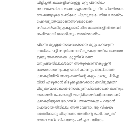
വിളിച്ചത്. കഥകളിയിലുള്ള മറ്റു പ്രസിദ്ധ
നടന്മാരെല്ലാം തന്നെ ഏതെങ്കിലും ചില പ്രത്യേക
വേഷങ്ങളുടെ പേരിലോ ചിട്ടയുടെ പേരിലോ മാത്രം
പേരെടുത്തവരാണ്.അവരൊക്കെ
സ്പെഷ്യലിസ്റ്റുകളാണ്. ചില വേഷങ്ങളിൽ അവർ
ഗംഭീരമായി ശോഭിക്കും. അത്രമാത്രം.
പിന്നെ കൃഷ്ണൻ നായരാശാനെ കുറ്റം പറയുന്ന
കാര്യം. പട്ടി സൂര്യനോട് കുരക്കുന്നത് പോലെയേ
ഉള്ളൂ അതൊക്കെ. കുറ്റമില്ലാത്ത
മനുഷ്യരില്ലല്ലോ? അതുകൊണ്ട് കൃഷ്ണൻ
നായരാശാനും കുറ്റങ്ങൾ കാണും. അല്ലാതെ
കഥകളിയിൽ അദ്ദേഹത്തിന്റെ കുറ്റം കണ്ടു പിടിച്ചു
വിധി എഴുതാൻ മിടുക്കുള്ളവരാരാ ഇവിടുള്ളത്‌?
മിടുക്കന്മാരാകാൻ നോക്കുന്ന ചിലരൊക്കെ കാണും.
അതെല്ലാം കഥകളി രാഷ്ട്രീയത്തിന്റെ ഭാഗമാണ്,
കഥകളിയുടെ ഭാഗമല്ല. അതൊക്കെ പറയാൻ
പോയാൽ തീരില്ല. അത് വേണ്ടാ. ആ വിഷയം
അങ്ങിനങ്ങു വിടുന്നതാ അതിന്റെ ഭംഗി. നമുക്ക്
വേറെ വല്ല വിഷയവും ചർച്ച ചെയ്യാം.