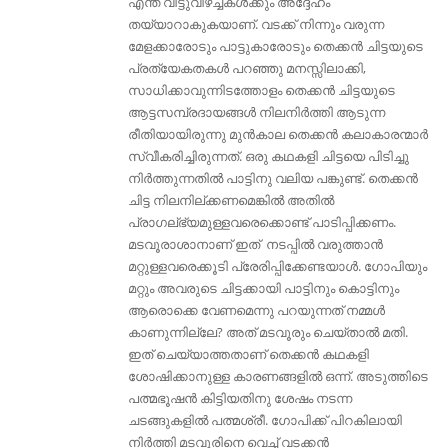
എന്ത് വിട്ടുവീഴ്ച്ചകൾക്കും അദ്ദേഹം
തയ്യാറാകുകയാണ്. വടക്ക് നിന്നും വരുന്ന
മേളക്കാരോടും പാട്ടുകാരോടും തെക്കൻ ചിട്ടയുടെ
പ്രത്യേകതകൾ പറഞ്ഞു മനസ്സിലാക്കി,
സാധിക്കാവുന്നിടത്തോളം തെക്കൻ ചിട്ടയുടെ
ആട്ടസമ്പ്രദായങ്ങൾ നിലനിർത്തി ആടുന്ന
രീതിയായിരുന്നു മുൻകാല തെക്കൻ കലാകാരന്മാർ
സ്വീകരിച്ചിരുന്നത്. ഒരു കഥകളി ചിട്ടയെ പിടിച്ചു
നിർത്തുന്നതിൽ പാട്ടിനു വലിയ പങ്കുണ്ട്. തെക്കൻ
ചിട്ട നിലനില്ക്കണമെങ്കിൽ അതിൽ
പ്രാഗല്ഭ്യമുള്ളവരെക്കൊണ്ട് പാടിപ്പിക്കണം.
മടവൂരാശാനാണ് ഇത് നടപ്പിൽ വരുത്താൻ
മറ്റുള്ളവരെക്കൂടി പ്രേരിപ്പിക്കേണ്ടയാൾ. ഗോപിയും
മറ്റും അവരുടെ ചിട്ടക്കായി പാട്ടിനും കൊട്ടിനും
ആരൊക്കെ വേണമെന്നു പറയുന്നത്‌ നമ്മൾ
കാണുന്നില്ലേ? അത് മടവൂരും ചെയ്‌താൽ മതി.
ഇത് ചെയ്യാത്തതാണ്‌ തെക്കൻ കഥകളി
ശോഷിക്കാനുള്ള കാരണങ്ങളിൽ ഒന്ന്. അടുത്തിടെ
പത്മഭൂഷന്‍ കിട്ടിയതിനു ശേഷം നടന്ന
ചടങ്ങുകളില്‍ പത്മശ്രീ. ഗോപിക്ക് പിറകിലായി
നിര്‍ത്തി മടവൂരിനെ വെച്ച് വടക്കന്‍