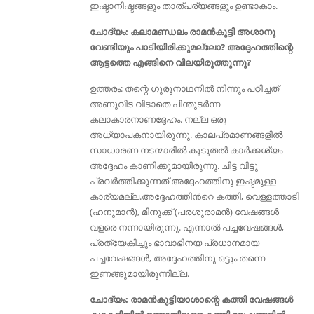
ഇഷ്ടാനിഷ്ടങ്ങളും താത്പര്യങ്ങളും ഉണ്ടാകാം.
ചോദ്യം: കലാമണ്ഡലം രാമൻകുട്ടി അശാനു
വേണ്ടിയും പാടിയിരിക്കുമല്ലോ? അദ്ദേഹത്തിന്റെ
ആട്ടത്തെ എങ്ങിനെ വിലയിരുത്തുന്നു?
ഉത്തരം: തന്റെ ഗുരുനാഥനിൽ നിന്നും പഠിച്ചത്
അണുവിട വിടാതെ പിന്തുടർന്ന
കലാകാരനാണദ്ദേഹം. നല്ല ഒരു
അധ്യാപകനായിരുന്നു. കാലപ്രമാണങ്ങളിൽ
സാധാരണ നടന്മാരിൽ കൂടുതൽ കാർക്കശ്യം
അദ്ദേഹം കാണിക്കുമായിരുന്നു. ചിട്ട വിട്ടു
പ്രവർത്തിക്കുന്നത്‌ അദ്ദേഹത്തിനു ഇഷ്ടമുള്ള
കാര്യമല്ല.അദ്ദേഹത്തിൻറെ കത്തി, വെള്ളത്താടി
(ഹനുമാൻ), മിനുക്ക്‌ (പരശുരാമൻ) വേഷങ്ങൾ
വളരെ നന്നായിരുന്നു. എന്നാൽ പച്ചവേഷങ്ങൾ,
പ്രത്യേകിച്ചും ഭാവാഭിനയ പ്രധാനമായ
പച്ചവേഷങ്ങൾ, അദ്ദേഹത്തിനു ഒട്ടും തന്നെ
ഇണങ്ങുമായിരുന്നില്ല.
ചോദ്യം: രാമൻകുട്ടിയാശാന്റെ കത്തി വേഷങ്ങൾ