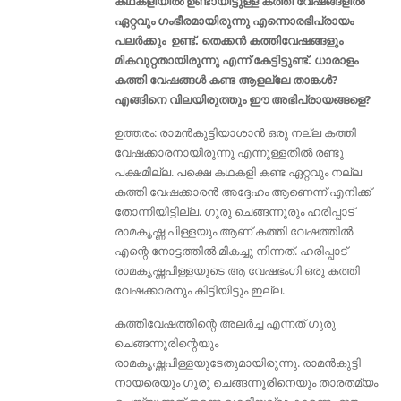
കഥകളിയിൽ ഉണ്ടായിട്ടുള്ള കത്തി വേഷങ്ങളിൽ
ഏറ്റവും ഗംഭീരമായിരുന്നു എന്നൊരഭിപ്രായം
പലർക്കും ഉണ്ട്. തെക്കൻ കത്തിവേഷങ്ങളും
മികവുറ്റതായിരുന്നു എന്ന് കേട്ടിട്ടുണ്ട്. ധാരാളം
കത്തി വേഷങ്ങൾ കണ്ട ആളല്ലേ താങ്കൾ?
എങ്ങിനെ വിലയിരുത്തും ഈ അഭിപ്രായങ്ങളെ?
ഉത്തരം: രാമൻകുട്ടിയാശാൻ ഒരു നല്ല കത്തി
വേഷക്കാരനായിരുന്നു എന്നുള്ളതിൽ രണ്ടു
പക്ഷമില്ല. പക്ഷെ കഥകളി കണ്ട ഏറ്റവും നല്ല
കത്തി വേഷക്കാരൻ അദ്ദേഹം ആണെന്ന് എനിക്ക്
തോന്നിയിട്ടില്ല. ഗുരു ചെങ്ങന്നൂരും ഹരിപ്പാട്
രാമകൃഷ്ണ പിള്ളയും ആണ് കത്തി വേഷത്തിൽ
എന്റെ നോട്ടത്തിൽ മികച്ചു നിന്നത്. ഹരിപ്പാട്
രാമകൃഷ്ണപിള്ളയുടെ ആ വേഷഭംഗി ഒരു കത്തി
വേഷക്കാരനും കിട്ടിയിട്ടും ഇല്ല.
കത്തിവേഷത്തിന്റെ അലർച്ച എന്നത് ഗുരു
ചെങ്ങന്നൂരിന്റെയും
രാമകൃഷ്ണപിള്ളയുടേതുമായിരുന്നു. രാമൻകുട്ടി
നായരെയും ഗുരു ചെങ്ങന്നൂരിനെയും താരതമ്യം