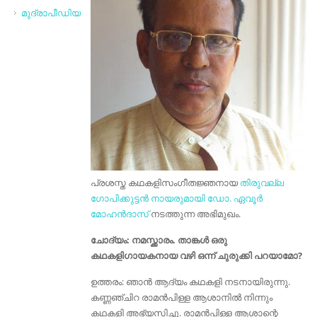
മുദ്രാപീഡിയ
പ്രശസ്ത കഥകളിസംഗീതജ്ഞനായ
തിരുവല്ല
ഗോപിക്കുട്ടൻ നായരുമായി
ഡോ. ഏവൂർ
മോഹൻദാസ്
നടത്തുന്ന അഭിമുഖം.
ചോദ്യം: നമസ്ക്കാരം. താങ്കൾ ഒരു
കഥകളിഗായകനായ വഴി ഒന്ന് ചുരുക്കി പറയാമോ?
ഉത്തരം: ഞാന്‍ ആദ്യം കഥകളി നടനായിരുന്നു.
കണ്ണഞ്ചിറ രാമന്‍പിള്ള ആശാനില്‍ നിന്നും
കഥകളി അഭ്യസിച്ചു. രാമന്‍പിള്ള ആശാന്റെ