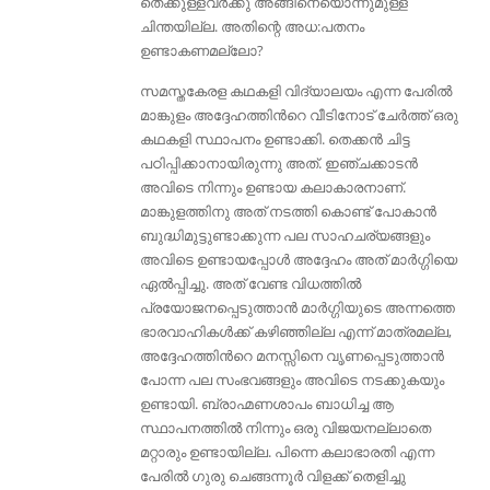
തെക്കുള്ളവർക്കു അങ്ങിനെയൊന്നുമുള്ള
ചിന്തയില്ല. അതിന്റെ അധ:പതനം
ഉണ്ടാകണമല്ലോ?
സമസ്തകേരള കഥകളി വിദ്യാലയം എന്ന പേരില്‍
മാങ്കുളം അദ്ദേഹത്തിന്‍റെ വീടിനോട് ചേര്‍ത്ത് ഒരു
കഥകളി സ്ഥാപനം ഉണ്ടാക്കി. തെക്കന്‍ ചിട്ട
പഠിപ്പിക്കാനായിരുന്നു അത്. ഇഞ്ചക്കാടന്‍
അവിടെ നിന്നും ഉണ്ടായ കലാകാരനാണ്.
മാങ്കുളത്തിനു അത് നടത്തി കൊണ്ട് പോകാൻ
ബുദ്ധിമുട്ടുണ്ടാക്കുന്ന പല സാഹചര്യങ്ങളും
അവിടെ ഉണ്ടായപ്പോള്‍ അദ്ദേഹം അത് മാർഗ്ഗിയെ
ഏല്‍പ്പിച്ചു. അത് വേണ്ട വിധത്തിൽ
പ്രയോജനപ്പെടുത്താൻ മാർഗ്ഗിയുടെ അന്നത്തെ
ഭാരവാഹികൾക്ക് കഴിഞ്ഞില്ല എന്ന് മാത്രമല്ല,
അദ്ദേഹത്തിൻറെ മനസ്സിനെ വൃണപ്പെടുത്താൻ
പോന്ന പല സംഭവങ്ങളും അവിടെ നടക്കുകയും
ഉണ്ടായി. ബ്രാഹ്മണശാപം ബാധിച്ച ആ
സ്ഥാപനത്തില്‍ നിന്നും ഒരു വിജയനല്ലാതെ
മറ്റാരും ഉണ്ടായില്ല. പിന്നെ കലാഭാരതി എന്ന
പേരില്‍ ഗുരു ചെങ്ങന്നൂര്‍ വിളക്ക് തെളിച്ചു