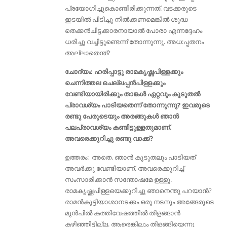
പ്രയോഗിച്ചുകൊണ്ടിരിക്കുന്നത്. വടക്കരുടെ
ഇടയില്‍ പിടിച്ചു നില്‍ക്കണമെങ്കില്‍ ശുദ്ധ
തെക്കന്‍ചിട്ടക്കാരനായാല്‍ പോരാ എന്നദ്ദേഹം
ധരിച്ചു വച്ചിട്ടുണ്ടെന്ന് തോന്നുന്നു. അധ:പ്പതനം
അല്ലാതെന്ത്?
ചോദ്യം: ഹരിപ്പാട്ടു രാമകൃഷ്ണപിള്ളക്കും
ചെന്നിത്തല ചെല്ലപ്പൻപിള്ളക്കും
വേണ്ടിയായിരിക്കും താങ്കൾ ഏറ്റവും കൂടുതൽ
പ്രാവശ്യം പാടിയതെന്ന് തോന്നുന്നു? ഇവരുടെ
രണ്ടു പേരുടെയും അരങ്ങുകൾ ഞാൻ
പലപ്രാവശ്യം കണ്ടിട്ടുള്ളതുമാണ്.
അവരെക്കുറിച്ചു രണ്ടു വാക്ക്?
ഉത്തരം: അതെ. ഞാൻ കൂടുതലും പാടിയത്
അവർക്കു വേണ്ടിയാണ്. അവരെക്കുറിച്ച്
സംസാരിക്കാൻ സന്തോഷമേ ഉള്ളൂ.
രാമകൃഷ്ണപിള്ളയെക്കുറിച്ചു ഞാനെന്തു പറയാൻ?
രാമന്‍കുട്ടിയാശാനടക്കം ഒരു നടനും അങ്ങേരുടെ
മുന്‍പില്‍ കത്തിവേഷത്തിൽ തിളങ്ങാന്‍
കഴിഞ്ഞിട്ടില്ല. ആരെങ്കിലും തിളങ്ങിയെന്നു