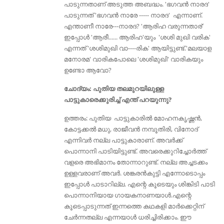
പാടുന്നതാണ് അടുത്ത അബദ്ധം. 'ഭഗവൻ നാരദ'
പാടുന്നത് 'ഭഗവൻ നാരേ ----- നാരദ' എന്നാണ്.
എന്താണീ നാരേ---നാരദ? 'ആരിഹ വരുന്നതാര്'
ഇപ്പോള്‍ 'ആരീ...... ആരിഹ'യും 'ശശി മുഖി വരിക'
എന്നത് 'ശശിമുഖി വാ----രിക' ആയിട്ടുണ്ട്‌.'മലയാള
മനോരമ' വാരികപോലെ 'ശശിമുഖി' വാരികയും
ഉണ്ടോ ആവോ?
ചോദ്യം: പുതിയ തലമുറയിലുള്ള
പാട്ടുകാരെക്കുരിച്ച് എന്ത് പറയുന്നു?
ഉത്തരം: പുതിയ പാട്ടുകാരില്‍ മോഹനകൃഷ്ണൻ,
കോട്ടക്കല്‍ മധു, രാജീവന്‍ നമ്പൂതിരി, വിനോദ്
എന്നിവര്‍ നല്ല പാട്ടുകാരാണ്. അവര്‍ക്ക്
പൊന്നാനി പാടിയിട്ടുണ്ട്. അവരെക്കുറിച്ചോർത്ത്
വളരെ അഭിമാനം തോന്നാറുണ്ട്. നല്ല അച്ചടക്കം
ഉള്ളവരാണ് അവർ. ശങ്കരൻകുട്ടി എന്നോടൊപ്പം
ഇപ്പോൾ പാടാറില്ല. എന്റെ കൂടെയും ശിങ്കിടി പാടി
പൊന്നാനിയായ ഗായകനാണയാൾ.എന്റെ
കൂടെപ്പാടുന്നത് ഇന്നത്തെ കഥകളി മാർക്കെറ്റിന്
ചേർന്നതല്ല എന്നയാൾ ധരിച്ചിരിക്കാം. ഈ