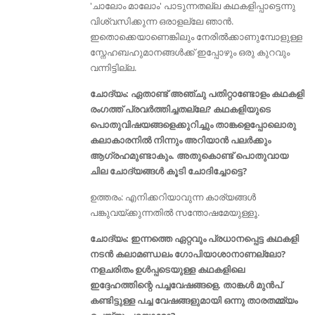
'ചാലോം മാലോം' പാടുന്നതല്ല കഥകളിപ്പാട്ടെന്നു
വിശ്വസിക്കുന്ന ഒരാളല്ലേ ഞാൻ.
ഇതൊക്കെയാണെങ്കിലും നേരിൽക്കാണുമ്പോളുള്ള
സ്നേഹബഹുമാനങ്ങൾക്ക് ഇപ്പോഴും ഒരു കുറവും
വന്നിട്ടില്ല.
ചോദ്യം: ഏതാണ്ട് അഞ്ചു പതിറ്റാണ്ടോളം കഥകളി
രംഗത്ത് പ്രവർത്തിച്ചതല്ലേ? കഥകളിയുടെ
പൊതുവിഷയങ്ങളെക്കുറിച്ചും താങ്കളെപ്പോലൊരു
കലാകാരനിൽ നിന്നും അറിയാൻ പലർക്കും
ആഗ്രഹമുണ്ടാകും. അതുകൊണ്ട് പൊതുവായ
ചില ചോദ്യങ്ങൾ കൂടി ചോദിച്ചോട്ടെ?
ഉത്തരം: എനിക്കറിയാവുന്ന കാര്യങ്ങൾ
പങ്കുവയ്ക്കുന്നതിൽ സന്തോഷമേയുള്ളൂ.
ചോദ്യം: ഇന്നത്തെ ഏറ്റവും പ്രധാനപ്പെട്ട കഥകളി
നടൻ കലാമണ്ഡലം ഗോപിയാശാനാണല്ലോ?
നളചരിതം ഉള്‍പ്പടെയുള്ള കഥകളിലെ
ഇദ്ദേഹത്തിന്റെ പച്ചവേഷങ്ങളെ, താങ്കൾ മുന്‍പ്
കണ്ടിട്ടുള്ള പച്ച വേഷങ്ങളുമായി ഒന്നു താരതമ്മ്യം