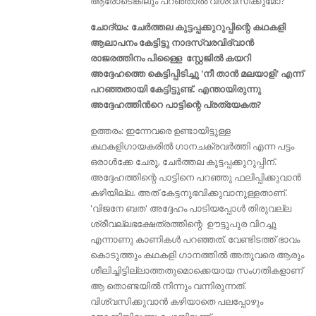
ആരോടെങ്കിലും പറഞ്ഞാല്‍ വിശ്വസിക്കുമോ?
ചോദ്യം: ചേര്‍ത്തല കുട്ടപ്പക്കുറുപ്പിന്റെ കഥകളി
ആലാപനം കേട്ടിട്ടു നാദസ്വരവിദ്വാൻ
രാജരത്തിനം പിള്ളൈ സ്റ്റേജിൽ കയറി
അദ്ദേഹത്തെ കെട്ടിപ്പിടിച്ചു 'നീ താൻ മലയാളി' എന്ന്
പറഞ്ഞതായി കേട്ടിട്ടുണ്ട്. എന്തായിരുന്നു
അദ്ദേഹത്തിൻറെ പാട്ടിന്റെ പ്രത്യേകത?
ഉത്തരം: ഇന്നേവരെ ഉണ്ടായിട്ടുള്ള
കഥകളിഗായകരിൽ ഗാനചക്രവര്‍ത്തി എന്ന പട്ടം
ഒരാള്‍ക്കേ ചേരൂ, ചേര്‍ത്തല കുട്ടപ്പക്കുറുപ്പിന്.
അദ്ദേഹത്തിന്റെ പാട്ടിനെ പറഞ്ഞു ഫലിപ്പിക്കുവാന്‍
കഴിയില്ല. അത് കേട്ടനുഭവിക്കുവാനുള്ളതാണ്.
'വിജനേ ബത' അദ്ദേഹം പാടിയപ്പോള്‍ തിരുവല്ല
ശ്രീവല്ലഭക്ഷേത്രത്തിന്റെ ഊട്ടുപുര വിറച്ചു
എന്നാണു കാണികള്‍ പറഞ്ഞത്. വേണ്ടിടത്ത് ഭാവം
കൊടുത്തും കഥകളി ഗാനത്തില്‍ അതുവരെ ആരും
ശീലിച്ചിട്ടില്ലാത്തതുമൊക്കെയായ സംഗതികളാണ്
ആ തൊണ്ടയില്‍ നിന്നും വന്നിരുന്നത്.
വിശ്വസിക്കുവാന്‍ കഴിയാതെ പലപ്പോഴും