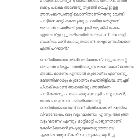
ഗായകനായിരുന്നു ഹൈദരാലി. അത് പറഞ്ഞേ
ഒക്കൂ. പക്ഷെ അങ്ങേരു തുടങ്ങി വെച്ചിട്ടുള്ള
അസംബന്ധങ്ങളിലൊന്നിതാണ്-നടനു വേണ്ടി
പാട്ടിനെ മാറ്റി കൊടുക്കുക. വലിയ തെറ്റാണ്
അയാൾ ചെയ്തത്. ഇപ്പോള്‍ ആ കീഴ്വഴക്കം
ഏതാണ്ട് ഉറച്ചു കഴിഞ്ഞിരിക്കകയാണ്. കഥകളി
സംഗീതം മാറി പോവുകയാണ്. കഷ്ടമെന്നല്ലാതെ
എന്ത് പറയാന്‍?
ഔചിത്യബോധമില്ലായ്മയാണ് പാട്ടുകാരന്റെ
അടുത്ത പ്രശ്നം. 'അതിദാരുണ മരണ'മാണ്, മാരണം
അല്ല. മാരണം എന്നാല്‍ കൂടോത്രം എന്നാണു.
ദമയന്തിക്കാരും കൂടോത്രം ചെയ്തിട്ടില്ല. അച്ചടി
പിശക് കൊണ്ട് ആരെങ്കിലും അങ്ങിനെ
പാടിക്കാണും. പക്ഷെ ഒരു കഥകളി പാട്ടുകാരന്‍,
താന്‍ പാടുന്ന സാഹിത്യത്തിന്റെ
ഔചിത്യമെന്തെന്ന് ഒന്ന് ചിന്തിക്കേണ്ടേ? പുതിയ
വിവരദോഷം, ഒരു വട്ടം 'മാരണം' എന്നും അടുത്ത
വട്ടം 'മരണം' എന്നും മാറ്റിമാറ്റി പാടുന്നതാണ്.
കേൾവിക്കാരൻ ഇഷ്ടമുള്ളതെടുത്തോട്ടെ!
എങ്ങിനെയുണ്ട് കഥ? വാക്കുകളെ മുറിച്ചു