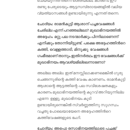
ചെയ്യുന്നത് തന്നെ ശെരിയല്ല; കാരണം ഈ
രണ്ടു പേരുടെയും ആട്ടസമ്പ്രദായങ്ങളിൽ വലിയ
വ്യത്യാസങ്ങൾ ഉണ്ടായിരുന്നു എന്നത് തന്നെ.
ചോദ്യം: രാമൻകുട്ടി ആശാന് പച്ചവേഷങ്ങൾ
ചേരില്ല എന്ന് പറഞ്ഞല്ലോ? മുഖാഭിനയത്തിൽ
അദ്ദേഹം മറ്റു പല നടന്മാർക്കും പിന്നിലാണെന്ന്
എനിക്കും തോന്നിയിട്ടുണ്ട്. പക്ഷെ അദ്ദേഹത്തിൻറെ
കത്തി, വെള്ളത്താടി, മിനുക്കു വേഷങ്ങൾ
ഗംഭീരമാണ് താനും.ഇതിനർത്ഥം ഈ വേഷങ്ങൾക്ക്
മുഖാഭിനയം ആവശ്യമില്ലെന്നാണോ?
അല്ലേ അല്ല. ഇത് മനസ്സിലാക്കണമെങ്കിൽ ഗുരു
ചെങ്ങന്നൂരിന്റെ കത്തി വേഷം കാണണം. രാമൻകുട്ടി
ആശാന്റെ ആട്ടത്തിന്റെ പല സവിശേഷതകളും
കാരണം മുഖാഭിനയത്തിന്റെ കുറവ് അറിയുന്നില്ല
എന്നേ ഉള്ളൂ. മുഖാഭിനയം കൂടി
ഉണ്ടായിരുന്നെങ്കിൽ സ്വർണ്ണത്തിനു സുഗന്ധം
വച്ചതു പോലെയായേനെ അദ്ദേഹത്തിൻറെ
കത്തിവേഷങ്ങളുടെ ഭംഗി.
ചോദ്യം: അപ്പൊ രസാഭിനയത്തിലൂടെ പച്ചക്ക്