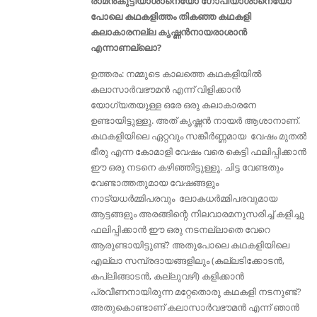
രാമൻകുട്ടിയാശാനെയോ ഗോപിയാശാനെയോ
പോലെ കഥകളിത്തം തികഞ്ഞ കഥകളി
കലാകാരനല്ല കൃഷ്ണൻനായരാശാൻ
എന്നാണല്ലൊ?
ഉത്തരം: നമ്മുടെ കാലത്തെ കഥകളിയിൽ
കലാസാർവഭൗമൻ എന്ന് വിളിക്കാൻ
യോഗ്യതയുള്ള ഒരേ ഒരു കലാകാരനേ
ഉണ്ടായിട്ടുള്ളൂ. അത് കൃഷ്ണൻ നായർ ആശാനാണ്.
കഥകളിയിലെ ഏറ്റവും സങ്കീർണ്ണമായ വേഷം മുതൽ
ഭീരു എന്ന കോമാളി വേഷം വരെ കെട്ടി ഫലിപ്പിക്കാൻ
ഈ ഒരു നടനെ കഴിഞ്ഞിട്ടുള്ളൂ. ചിട്ട വേണ്ടതും
വേണ്ടാത്തതുമായ വേഷങ്ങളും
നാട്യധർമ്മിപരവും ലോകധർമ്മിപരവുമായ
ആട്ടങ്ങളും അരങ്ങിന്റെ നിലവാരമനുസരിച്ച് കളിച്ചു
ഫലിപ്പിക്കാൻ ഈ ഒരു നടനല്ലാതെ വേറെ
ആരുണ്ടായിട്ടുണ്ട്? അതുപോലെ കഥകളിയിലെ
എല്ലാ സമ്പ്രദായങ്ങളിലും (കല്ലടിക്കോടൻ,
കപ്ലിങ്ങാടൻ, കല്ലുവഴി) കളിക്കാൻ
പ്രവീണനായിരുന്ന മറ്റേതൊരു കഥകളി നടനുണ്ട്‌?
അതുകൊണ്ടാണ് കലാസാർവഭൗമൻ എന്ന് ഞാൻ