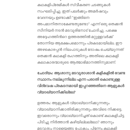
കഥകളിപ്രേമികൾ സ്വീകരണ ചടങ്ങുകള്‍
സംഘടിപ്പിച്ചു. ഇത് പലർക്കും അമർഷവും
വേദനയും ഉണ്ടാക്കി "ഇങ്ങിനെ
അപമാനിതനാകേണ്ടതുണ്ടോ" എന്ന്‌ ഒരു തെക്കന്‍
സീനിയര്‍ നടന്‍ മടവൂരിനോട് ചോദിച്ചു. പക്ഷെ
അദ്ദേഹത്തിൻറെ ഉത്തരത്തിൽ മറ്റുള്ളവർക്ക്
തോന്നിയ ആക്ഷേപമൊന്നും പ്രകടമായില്ല. ഈ
അഴകൊഴപ്പൻ നിലപാടുകൾ ദോഷം ചെയ്യുന്നത്
തെക്കൻ കഥകളി രംഗത്തിനും അതിലെ കഥകളി
കലാകാരന്മാരുടെ ആത്മാഭിമാനത്തിനുമാണ്.
ചോദ്യം: ആശാനു മടവൂരാശാൻ കളികളിൽ വേണ്ട
സ്ഥാനം നല്കുന്നില്ല എന്ന പരാതി കൊണ്ടുള്ള
വിദ്വേഷ പ്രകടനമായി ഇപ്പറഞ്ഞതിനെ ആളുകൾ
വ്യാഖ്യാനിക്കില്ലേ?
ഉത്തരം: ആളുകൾ വ്യാഖ്യാനിക്കുന്നതും
വ്യാഖ്യാനിക്കാതിരിക്കുന്നതും അവിടെ നിക്കട്ടെ.
ഇവരൊന്നും വ്യാഖ്യാനിച്ചത് കൊണ്ട് കഥകളിചിട്ട
പിടിച്ചു നിർത്താൻ കഴിയില്ലല്ലോ? ഞാനും
മടവൂരും നാളെയങ്ങു പോകും. പിന്നേം കഥകളി