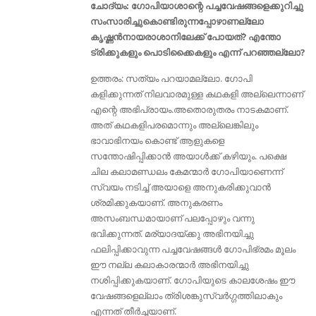
ചോദ്യം: ഗോപിയാശാന്റെ പച്ചവേഷങ്ങളെക്കുറിച്ചു
സംസാരിച്ചുകൊണ്ടിരുന്നപ്പോഴാണല്ലോ
കൃഷ്ണൻനായരാശാനിലേക്ക് പോയത്? എന്തോ
ട്രിക്കുകളും പൊടിക്കൈകളും എന്ന് പറഞ്ഞല്ലോ?
ഉത്തരം: സത്യം പറയാമല്ലോ. ഗോപി
കളിക്കുന്നത് നിലവാരമുള്ള കഥകളി അല്ലെന്നാണ്
എന്റെ അഭിപ്രായം.അതൊരുതരം നാടകമാണ്.
അത് കഥകളിപരമൊന്നും അല്ലെങ്കിലും
ഭാവാഭിനയം കൊണ്ട് ആളുകളെ
സന്തോഷിപ്പിക്കാൻ അയാള്‍ക്ക്‌ കഴിയും. പക്ഷെ
ചില കലാമണ്ഡലം കേമന്മാര്‍ ഗോപിയാണെന്ന്
സ്വയം നടിച്ച് അയാളെ അനുകരിക്കുവാന്‍
ശ്രമിക്കുകയാണ്. അനുകരണം
അസംബന്ധമായാണ് പലപ്പോഴും വന്നു
ഭവിക്കുന്നത്. മര്യാദയ്ക്കു അഭിനയിച്ചു
ഫലിപ്പിക്കാവുന്ന പച്ചവേഷങ്ങള്‍ ഗോപിഭ്രമം മൂലം
ഈ നല്ല കലാകാരന്മാര്‍ അഭിനയിച്ചു
നശിപ്പിക്കുകയാണ്. ഗോപിയുടെ കാലശേഷം ഈ
വേഷങ്ങളെല്ലാം ത്രിശങ്കുസ്വര്‍ഗ്ഗത്തിലാകും
എന്നത് തീര്‍ച്ചയാണ്.