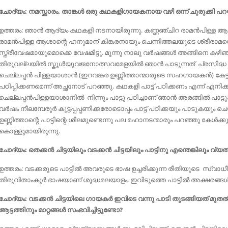
ചോദ്യം: നമസ്ക്കാരം. താങ്കൾ ഒരു കഥകളിഗായകനായ വഴി ഒന്ന് ചുരുക്കി 
ഉത്തരം: ഞാന്‍ ആദ്യം കഥകളി നടനായിരുന്നു. കണ്ണഞ്ചിറ രാമന്‍പിള്ള ആശ
രാമന്‍പിള്ള ആശാന്റെ ഹനുമാന് കിങ്കരനായും ചെന്നിത്തലയുടെ ശ്രീരാമന്
സ്ത്രീവേഷമായുമൊക്കെ വേഷമിട്ടു. മൂന്നു നാലു വര്‍ഷങ്ങള്‍ അങ്ങിനെ കഴ
തിരുവല്ലയില്‍ സ്കൂള്‍യുവജനോത്സവമേളയില്‍ ഞാന്‍ പാടുന്നത് പ്രസി
ചെല്ലപ്പന്‍ പിള്ളയാശാന്‍ (ഇറവങ്കര ഉണ്ണിത്താന്മാരുടെ സഹഗായകൻ) കേട്
പഠിപ്പിക്കണമെന്ന് അച്ഛനോട് പറഞ്ഞു. കഥകളി പാട്ട് പഠിക്കണം എന്ന് എനിക
ചെല്ലപ്പന്‍പിള്ളയാശാനിൽ നിന്നും പാട്ടു പഠിച്ചാണ് ഞാന്‍ അരങ്ങില്‍ പ
വർഷം നീലമ്പേരൂർ കുട്ടപ്പപ്പണിക്കരോടൊപ്പം പാട്ട് പഠിക്കയും പാടുകയും ചെ
ഉണ്ണിത്താന്റെ പാട്ടിന്റെ ശീലമുണ്ടെന്നു പല മഹാനടന്മാരും പറഞ്ഞു കേള്‍ക്
കൊള്ളുമായിരുന്നു.
ചോദ്യം: തെക്കന്‍ ചിട്ടയിലും വടക്കന്‍ ചിട്ടയിലും പാട്ടിനു എന്തെങ്കിലും 
ഉത്തരം: വടക്കരുടെ പാട്ടില്‍ അവരുടെ ഭാഷ ഉച്ചരിക്കുന്ന രീതിയുടെ സ്വാധീന
തിരുവിതാംകൂര്‍ ഭാഷയാണ്‌ ശുദ്ധമലയാളം. ഇവിടുത്തെ പാട്ടില്‍ അക്ഷരങ്ങള്
ചോദ്യം: വടക്കൻ ചിട്ടയിലെ ഗായകര്‍ ഇവിടെ വന്നു പാടി തുടങ്ങിയത് മുതല്‍ തെ
ആട്ടത്തിനും മാറ്റങ്ങള്‍ സംഭവിച്ചിട്ടുണ്ടോ?