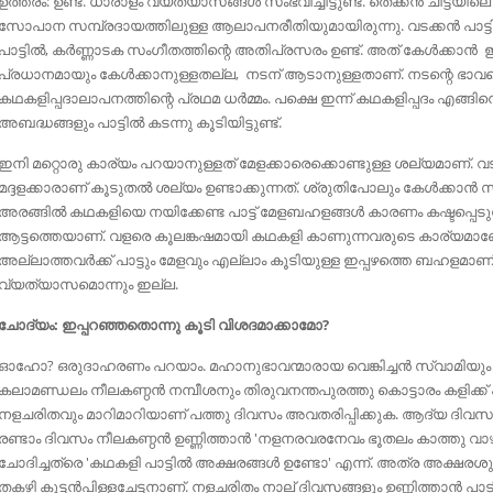
ഉത്തരം: ഉണ്ട്. ധാരാളം വ്യത്യാസങ്ങൾ സംഭവിച്ചിട്ടുണ്ട്. തെക്കന്‍ ചിട്ടയി
സോപാന സമ്പ്രദായത്തിലുള്ള ആലാപനരീതിയുമായിരുന്നു. വടക്കൻ പാട്ടി
പാട്ടിൽ, കർണ്ണാടക സംഗീതത്തിന്റെ അതിപ്രസരം ഉണ്ട്. അത് കേൾക്കാൻ 
പ്രധാനമായും കേൾക്കാനുള്ളതല്ല, നടന് ആടാനുള്ളതാണ്. നടന്റെ ഭാവത
കഥകളിപ്പദാലാപനത്തിന്റെ പ്രഥമ ധർമ്മം. പക്ഷെ ഇന്ന് കഥകളിപ്പദം എങ്ങി
അബദ്ധങ്ങളും പാട്ടില്‍ കടന്നു കൂടിയിട്ടുണ്ട്.
ഇനി മറ്റൊരു കാര്യം പറയാനുള്ളത് മേളക്കാരെക്കൊണ്ടുള്ള ശല്യമാണ്. വ
മദ്ദളക്കാരാണ് കൂടുതല്‍ ശല്യം ഉണ്ടാക്കുന്നത്‌. ശ്രുതിപോലും കേള്‍ക്കാന്
അരങ്ങിൽ കഥകളിയെ നയിക്കേണ്ട പാട്ട് മേളബഹളങ്ങൾ കാരണം കഷ്ടപ്പെടുമ
ആട്ടത്തെയാണ്. വളരെ കൂലങ്കഷമായി കഥകളി കാണുന്നവരുടെ കാര്യമ
അല്ലാത്തവർക്ക് പാട്ടും മേളവും എല്ലാം കൂടിയുള്ള ഇപ്പഴത്തെ ബഹളമാണിഷ്
വ്യത്യാസമൊന്നും ഇല്ല.
ചോദ്യം: ഇപ്പറഞ്ഞതൊന്നു കൂടി വിശദമാക്കാമോ?
ഓഹോ? ഒരുദാഹരണം പറയാം. മഹാനുഭാവന്മാരായ വെങ്കിച്ചന്‍ സ്വാമിയും ഇ
കലാമണ്ഡലം നീലകണ്ഠന്‍ നമ്പീശനും തിരുവനന്തപുരത്തു കൊട്ടാരം കളിക്ക് പ
നളചരിതവും മാറിമാറിയാണ് പത്തു ദിവസം അവതരിപ്പിക്കുക. ആദ്യ ദിവസം വെങ
രണ്ടാം ദിവസം നീലകണ്ഠന്‍ ഉണ്ണിത്താന്‍ 'നളനരവരനേവം ഭൂതലം കാത്തു വാഴു
ചോദിച്ചത്രെ 'കഥകളി പാട്ടില്‍ അക്ഷരങ്ങള്‍ ഉണ്ടോ' എന്ന്. അത്ര അക്ഷരശ
തകഴി കുട്ടന്‍പിള്ളചേട്ടനാണ്. നളചരിതം നാല് ദിവസങ്ങളും ഉണ്ണിത്താന്‍ പ