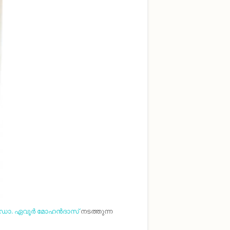
ഡോ. ഏവൂർ മോഹൻദാസ്
നടത്തുന്ന