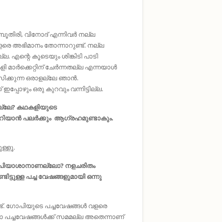
്പൂതിരി, വിനോദ് എന്നിവര്‍ നല്ല
 വളരെ അഭിമാനം തോന്നാറുണ്ട്. നല്ല
ല. എന്റെ കൂടെയും ശിങ്കിടി പാടി
മാർക്കെറ്റിന് ചേർന്നതല്ല എന്നയാൾ
വസിക്കുന്ന ഒരാളല്ലേ ഞാൻ.
പോഴും ഒരു കുറവും വന്നിട്ടില്ല.
തല്ലേ? കഥകളിയുടെ
അറിയാൻ പലർക്കും ആഗ്രഹമുണ്ടാകും.
ള്ളൂ.
 ഗോപിയാശാനാണല്ലോ? നളചരിതം
ടിട്ടുള്ള പച്ച വേഷങ്ങളുമായി ഒന്നു
ട്‌. ഗോപിയുടെ പച്ചവേഷങ്ങൾ വളരെ
ോ പച്ചവേഷങ്ങൾക്ക് സമമല്ല അതെന്നാണ്‌