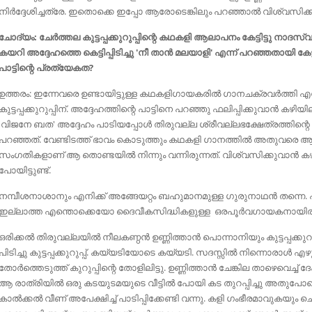
നിര്‍ദ്ദേശിച്ചത്രേ. ഇതൊക്കെ ഇപ്പോ ആരോടെങ്കിലും പറഞ്ഞാല്‍ വിശ്വസിക
ചോദ്യം: ചേര്‍ത്തല കുട്ടപ്പക്കുറുപ്പിന്റെ കഥകളി ആലാപനം കേട്ടിട്ടു നാദ
കയറി അദ്ദേഹത്തെ കെട്ടിപ്പിടിച്ചു 'നീ താൻ മലയാളി' എന്ന് പറഞ്ഞതായി കേട്ട
പാട്ടിന്റെ പ്രത്യേകത?
ഉത്തരം: ഇന്നേവരെ ഉണ്ടായിട്ടുള്ള കഥകളിഗായകരിൽ ഗാനചക്രവര്‍ത്തി എന്ന പ
കുട്ടപ്പക്കുറുപ്പിന്. അദ്ദേഹത്തിന്റെ പാട്ടിനെ പറഞ്ഞു ഫലിപ്പിക്കുവാന്‍ കഴ
'വിജനേ ബത' അദ്ദേഹം പാടിയപ്പോള്‍ തിരുവല്ല ശ്രീവല്ലഭക്ഷേത്രത്തിന്റെ
പറഞ്ഞത്. വേണ്ടിടത്ത് ഭാവം കൊടുത്തും കഥകളി ഗാനത്തില്‍ അതുവരെ ആര
സംഗതികളാണ് ആ തൊണ്ടയില്‍ നിന്നും വന്നിരുന്നത്. വിശ്വസിക്കുവാന്‍ ക
പോയിട്ടുണ്ട്.
നമ്പീശനാശാനും എനിക്ക് അങ്ങേയറ്റം ബഹുമാനമുള്ള ഗുരുനാഥന്‍ തന്നെ. പ
ഇല്ലാത്ത എന്തൊക്കെയോ ദൈവീകസിദ്ധികളുള്ള ഒരപൂര്‍വഗായകനായിരുന്നു കു
ഒരിക്കല്‍ തിരുവല്ലയിൽ നീലകണ്ഠന്‍ ഉണ്ണിത്താന്‍ പൊന്നാനിയും കുട്ടപ്പക്കുറു
പിടിച്ചു കുട്ടപ്പക്കുറുപ്പ്. കയ്യടിയോടെ കയ്യടി. സദസ്സില്‍ നിന്നൊരാള്‍ എഴുന
തോര്‍ത്തെടുത്ത് കുറുപ്പിന്റെ തോളിലിട്ടു. ഉണ്ണിത്താന്‍ ചേങ്കില താഴെവെച്ച് ദേ
ആ രാത്രിയില്‍ ഒരു കടയുടമയുടെ വീട്ടില്‍ പോയി കട തുറപ്പിച്ചു അതുപോലൊര
കാല്‍ക്കല്‍ വീണ് അപേക്ഷിച്ച് പാടിപ്പിക്കേണ്ടി വന്നു. കളി ഗംഭീരമാവുകയും ചെ