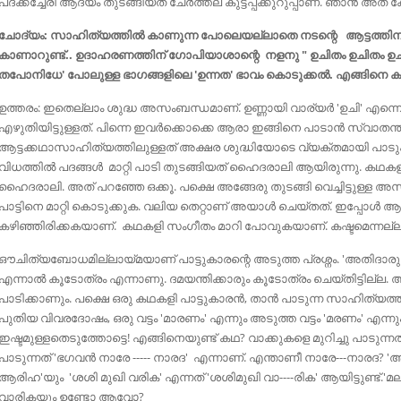
പദക്കച്ചേരി ആദ്യം തുടങ്ങിയത് ചേര്‍ത്തല കുട്ടപ്പക്കുറുപ്പാണ്. ഞാന്‍ അത് കേട്ടി
ചോദ്യം: സാഹിത്യത്തില്‍ കാണുന്ന പോലെയല്ലാതെ നടന്റെ ആട്ടത്തിനനു
കാണാറുണ്ട്‌.. ഉദാഹരണത്തിന് ഗോപിയാശാന്റെ നളനു " ഉചിതം ഉചിതം ഉച
തപോനിധേ' പോലുള്ള ഭാഗങ്ങളിലെ 'ഉന്നത' ഭാവം കൊടുക്കൽ. എങ്ങിനെ 
ഉത്തരം: ഇതെല്ലാം ശുദ്ധ അസംബന്ധമാണ്. ഉണ്ണായി വാര്യര്‍ 'ഉചി' എന്നെഴ
എഴുതിയിട്ടുള്ളത്. പിന്നെ ഇവര്‍ക്കൊക്കെ ആരാ ഇങ്ങിനെ പാടാന്‍ സ്വാതന്ത
ആട്ടക്കഥാസാഹിത്യത്തിലുള്ളത്‌ അക്ഷര ശുദ്ധിയോടെ വ്യക്തമായി പാടുക
വിധത്തില്‍ പദങ്ങള്‍ മാറ്റി പാടി തുടങ്ങിയത് ഹൈദരാലി ആയിരുന്നു. കഥക
ഹൈദരാലി. അത് പറഞ്ഞേ ഒക്കൂ. പക്ഷെ അങ്ങേരു തുടങ്ങി വെച്ചിട്ടുള്ള
പാട്ടിനെ മാറ്റി കൊടുക്കുക. വലിയ തെറ്റാണ് അയാൾ ചെയ്തത്. ഇപ്പോള്‍ ആ ക
കഴിഞ്ഞിരിക്കകയാണ്. കഥകളി സംഗീതം മാറി പോവുകയാണ്. കഷ്ടമെന്നല്ല
ഔചിത്യബോധമില്ലായ്മയാണ് പാട്ടുകാരന്റെ അടുത്ത പ്രശ്നം. 'അതിദാ
എന്നാല്‍ കൂടോത്രം എന്നാണു. ദമയന്തിക്കാരും കൂടോത്രം ചെയ്തിട്ടില്ല.
പാടിക്കാണും. പക്ഷെ ഒരു കഥകളി പാട്ടുകാരന്‍, താന്‍ പാടുന്ന സാഹിത്യത്തിന
പുതിയ വിവരദോഷം, ഒരു വട്ടം 'മാരണം' എന്നും അടുത്ത വട്ടം 'മരണം' എന്നും 
ഇഷ്ടമുള്ളതെടുത്തോട്ടെ! എങ്ങിനെയുണ്ട് കഥ? വാക്കുകളെ മുറിച്ചു പാടു
പാടുന്നത് 'ഭഗവൻ നാരേ ----- നാരദ' എന്നാണ്. എന്താണീ നാരേ---നാരദ? 'ആരി
ആരിഹ'യും 'ശശി മുഖി വരിക' എന്നത് 'ശശിമുഖി വാ----രിക' ആയിട്ടുണ്ട്
വാരികയും ഉണ്ടോ ആവോ?