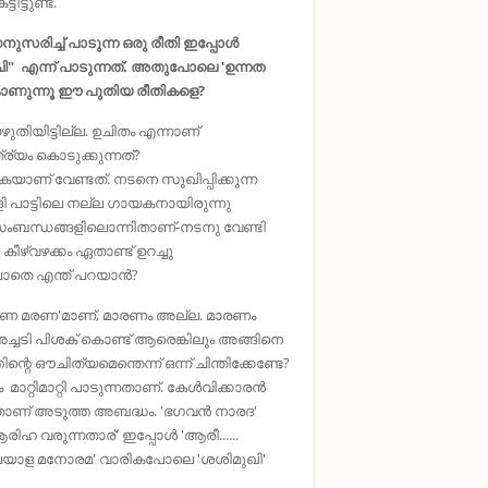
ട്ടുണ്ട്.
സരിച്ച് പാടുന്ന ഒരു രീതി ഇപ്പോൾ
ി" എന്ന് പാടുന്നത്. അതുപോലെ 'ഉന്നത
കാണുന്നൂ ഈ പുതിയ രീതികളെ?
ുതിയിട്ടില്ല. ഉചിതം എന്നാണ്
്ര്യം കൊടുക്കുന്നത്?
യാണ് വേണ്ടത്. നടനെ സുഖിപ്പിക്കുന്ന
ളി പാട്ടിലെ നല്ല ഗായകനായിരുന്നു
 അസംബന്ധങ്ങളിലൊന്നിതാണ്-നടനു വേണ്ടി
ീഴ്വഴക്കം ഏതാണ്ട് ഉറച്ചു
ാതെ എന്ത് പറയാന്‍?
രുണ മരണ'മാണ്, മാരണം അല്ല. മാരണം
 അച്ചടി പിശക് കൊണ്ട് ആരെങ്കിലും അങ്ങിനെ
്റെ ഔചിത്യമെന്തെന്ന് ഒന്ന് ചിന്തിക്കേണ്ടേ?
മാറ്റിമാറ്റി പാടുന്നതാണ്. കേൾവിക്കാരൻ
ന്നതാണ് അടുത്ത അബദ്ധം. 'ഭഗവൻ നാരദ'
ഹ വരുന്നതാര്' ഇപ്പോള്‍ 'ആരീ......
‌.'മലയാള മനോരമ' വാരികപോലെ 'ശശിമുഖി'