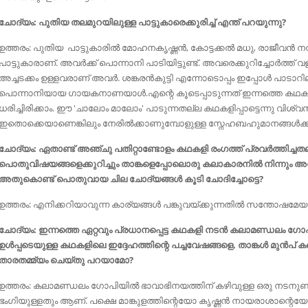
ചോദ്യം: പുതിയ തലമുറയിലുള്ള പാട്ടുകാരെക്കുരിച്ച് എന്ത് പറയുന്നു?
ഉത്തരം: പുതിയ പാട്ടുകാരില്‍ മോഹനകൃഷ്ണൻ, കോട്ടക്കല്‍ മധു, രാജീവന്‍ നമ
പാട്ടുകാരാണ്. അവര്‍ക്ക് പൊന്നാനി പാടിയിട്ടുണ്ട്. അവരെക്കുറിച്ചോർത്ത്
അച്ചടക്കം ഉള്ളവരാണ് അവർ. ശങ്കരൻകുട്ടി എന്നോടൊപ്പം ഇപ്പോൾ പാടാറില്
പൊന്നാനിയായ ഗായകനാണയാൾ.എന്റെ കൂടെപ്പാടുന്നത് ഇന്നത്തെ കഥകളി 
ധരിച്ചിരിക്കാം. ഈ 'ചാലോം മാലോം' പാടുന്നതല്ല കഥകളിപ്പാട്ടെന്നു വിശ്
ഇതൊക്കെയാണെങ്കിലും നേരിൽക്കാണുമ്പോളുള്ള സ്നേഹബഹുമാനങ്ങൾക്ക് ഇപ്
ചോദ്യം: ഏതാണ്ട് അഞ്ചു പതിറ്റാണ്ടോളം കഥകളി രംഗത്ത് പ്രവർത്തിച്ച
പൊതുവിഷയങ്ങളെക്കുറിച്ചും താങ്കളെപ്പോലൊരു കലാകാരനിൽ നിന്നും 
അതുകൊണ്ട് പൊതുവായ ചില ചോദ്യങ്ങൾ കൂടി ചോദിച്ചോട്ടെ?
ഉത്തരം: എനിക്കറിയാവുന്ന കാര്യങ്ങൾ പങ്കുവയ്ക്കുന്നതിൽ സന്തോഷമേയു
ചോദ്യം: ഇന്നത്തെ ഏറ്റവും പ്രധാനപ്പെട്ട കഥകളി നടൻ കലാമണ്ഡലം
ഉള്‍പ്പടെയുള്ള കഥകളിലെ ഇദ്ദേഹത്തിന്റെ പച്ചവേഷങ്ങളെ, താങ്കൾ മുന്‍പ് കണ്
താരതമ്മ്യം ചെയ്തു പറയാമോ?
ഉത്തരം: കലാമണ്ഡലം ഗോപിയില്‍ ഭാവാഭിനയത്തിന് കഴിവുള്ള ഒരു നടനുണ്
ഭംഗിയുള്ളതും ആണ്. പക്ഷെ മാങ്കുളത്തിന്റെയോ കൃഷ്ണൻ നായരാശാന്റെയ