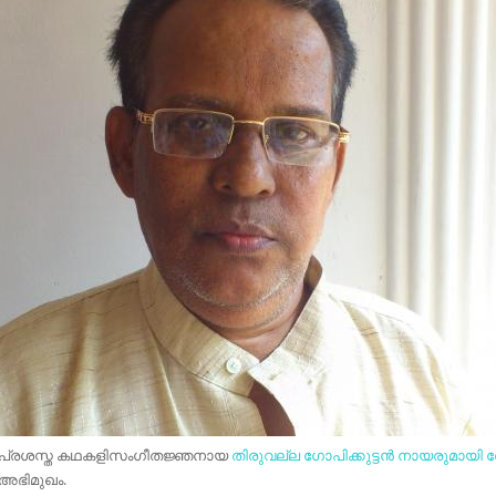
പ്രശസ്ത കഥകളിസംഗീതജ്ഞനായ
തിരുവല്ല ഗോപിക്കുട്ടൻ നായരുമായി
അഭിമുഖം.