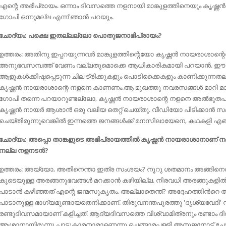
എന്റെ അഭിപ്രായം. ഒന്നാം ദിവസത്തെ നളനായി മാങ്കുളത്തിനെയും കൃഷ്ണന്
ഗോപി ഒന്നുമല്ല എന്ന് ഞാന്‍ പറയും.
ചോദ്യം: പക്ഷെ ഇതല്ലല്ലോ പൊതുജനാഭിപ്രായം?
ഉത്തരം: അതിനു ഇപ്പറയുന്നവർ മാങ്കുളത്തിന്റെയോ കൃഷ്ണൻ നായരാശാന്റെയ
അനുഭവസമ്പത്ത് വേണം വല്ലതുമൊക്കെ ആധികാരികമായി പറയാൻ. ഈ പറയുന
ആളുകൾക്കിഷ്ടപ്പെടുന്ന ചില ട്രിക്കുകളും പൊടിക്കൈകളും കാണിക്കുന്ന
കൃഷ്ണൻ നായരാശാന്റെ നളനെ കാണണം.ആ മുഖത്തു നവരസങ്ങൾ മാറി മാറി വ
ഗോപി തന്നെ പറയാറുണ്ടല്ലോ, കൃഷ്ണൻ നായരാശാന്റെ നളനെ അൽഭുതപൂർവം
കൃഷ്ണന്‍ നായര്‍ ആശാന്‍ ഒരു വലിയ തെറ്റ് ചെയ്തു. വീഡിയോ പിടിക്കാന്‍ സമ
ചെയ്തിരുന്നുവെങ്കില്‍ ഇന്നത്തെ ജനങ്ങള്‍ക്ക്‌ മനസിലായേനെ, കഥകളി എങ്
ചോദ്യം: അപ്പൊ താങ്കളുടെ അഭിപ്രായത്തിൽ കൃഷ്ണൻ നായരാശാനാണ് നമ്മുട
നല്ല നളനടൻ?
ഉത്തരം: അയ്യോ, അതിനെന്താ ഇത്ര സംശയം? നൂറു ശതമാനം അങ്ങിനെ
കൂടെയുള്ള അരങ്ങനുഭവങ്ങൾ മറക്കാൻ കഴിയില്ല. നിരവധി അരങ്ങുകള
പാടാൻ കഴിഞ്ഞത് എന്റെ ജന്മസുകൃതം, അല്ലാതെന്ത്‌? അദ്ദേഹത്തിൻറെ
പാടാനുള്ള ഭാഗ്യമുണ്ടായതെനിക്കാണ്. തിരുവനന്തപുരത്തു 'ദൃശ്യവേദി' സംഘ
രണ്ടുദിവസമായാണ് കളിച്ചത്. ആദ്യദിവസത്തെ വിശ്വാമിത്രനും രണ്ടാം ദ
ആശാനായിരുന്നു.പാട്ടുകാരനാരാണെന്നു ചെങ്ങാരപ്പള്ളി അനുജനോട് ചോദ