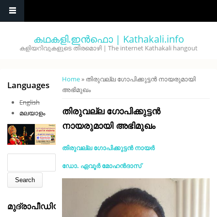
Skip to main content
കഥകളി.ഇൻഫൊ | Kathakali.info
കളിയറിവുകളുടെ തിരമൊഴി | The internet Kathakali hangout
You are here
Home
» തിരുവല്ല ഗോപിക്കുട്ടൻ നായരുമായി
Languages
അഭിമുഖം
English
തിരുവല്ല ഗോപിക്കുട്ടൻ
മലയാളം
നായരുമായി അഭിമുഖം
തിരുവല്ല ഗോപിക്കുട്ടൻ നായർ
Search form
Search
ഡോ. ഏവൂർ മോഹൻദാസ്
മുദ്രാപീഡിയ