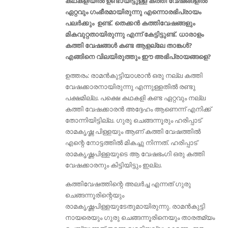
കഥകളിയിൽ ഉണ്ടായിട്ടുള്ള കത്തി വേഷങ്ങളിൽ
ഏറ്റവും ഗംഭീരമായിരുന്നു എന്നൊരഭിപ്രായം
പലർക്കും ഉണ്ട്. തെക്കൻ കത്തിവേഷങ്ങളും
മികവുറ്റതായിരുന്നു എന്ന് കേട്ടിട്ടുണ്ട്. ധാരാളം
കത്തി വേഷങ്ങൾ കണ്ട ആളല്ലേ താങ്കൾ?
എങ്ങിനെ വിലയിരുത്തും ഈ അഭിപ്രായങ്ങളെ?
ഉത്തരം: രാമൻകുട്ടിയാശാൻ ഒരു നല്ല കത്തി
വേഷക്കാരനായിരുന്നു എന്നുള്ളതിൽ രണ്ടു
പക്ഷമില്ല. പക്ഷെ കഥകളി കണ്ട ഏറ്റവും നല്ല
കത്തി വേഷക്കാരൻ അദ്ദേഹം ആണെന്ന് എനിക്ക്
തോന്നിയിട്ടില്ല. ഗുരു ചെങ്ങന്നൂരും ഹരിപ്പാട്
രാമകൃഷ്ണ പിള്ളയും ആണ് കത്തി വേഷത്തിൽ
എന്റെ നോട്ടത്തിൽ മികച്ചു നിന്നത്. ഹരിപ്പാട്
രാമകൃഷ്ണപിള്ളയുടെ ആ വേഷഭംഗി ഒരു കത്തി
വേഷക്കാരനും കിട്ടിയിട്ടും ഇല്ല.
കത്തിവേഷത്തിന്റെ അലർച്ച എന്നത് ഗുരു
ചെങ്ങന്നൂരിന്റെയും
രാമകൃഷ്ണപിള്ളയുടേതുമായിരുന്നു. രാമൻകുട്ടി
നായരെയും ഗുരു ചെങ്ങന്നൂരിനെയും താരതമ്യം