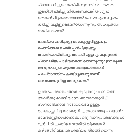
പ്രയോഗിച്ചുകൊണ്ടിരിക്കുന്നത്. വടക്കരുടെ
ഇടയില്‍ പിടിച്ചു നില്‍ക്കണമെങ്കില്‍ ശുദ്ധ
തെക്കന്‍ചിട്ടക്കാരനായാല്‍ പോരാ എന്നദ്ദേഹം
ധരിച്ചു വച്ചിട്ടുണ്ടെന്ന് തോന്നുന്നു. അധ:പ്പതനം
അല്ലാതെന്ത്?
ചോദ്യം: ഹരിപ്പാട്ടു രാമകൃഷ്ണപിള്ളക്കും
ചെന്നിത്തല ചെല്ലപ്പൻപിള്ളക്കും
വേണ്ടിയായിരിക്കും താങ്കൾ ഏറ്റവും കൂടുതൽ
പ്രാവശ്യം പാടിയതെന്ന് തോന്നുന്നു? ഇവരുടെ
രണ്ടു പേരുടെയും അരങ്ങുകൾ ഞാൻ
പലപ്രാവശ്യം കണ്ടിട്ടുള്ളതുമാണ്.
അവരെക്കുറിച്ചു രണ്ടു വാക്ക്?
ഉത്തരം: അതെ. ഞാൻ കൂടുതലും പാടിയത്
അവർക്കു വേണ്ടിയാണ്. അവരെക്കുറിച്ച്
സംസാരിക്കാൻ സന്തോഷമേ ഉള്ളൂ.
രാമകൃഷ്ണപിള്ളയെക്കുറിച്ചു ഞാനെന്തു പറയാൻ?
രാമന്‍കുട്ടിയാശാനടക്കം ഒരു നടനും അങ്ങേരുടെ
മുന്‍പില്‍ കത്തിവേഷത്തിൽ തിളങ്ങാന്‍
കഴിഞ്ഞിട്ടില്ല. ആരെങ്കിലും തിളങ്ങിയെന്നു