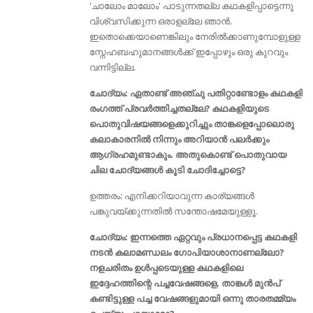
'ചാലോം മാലോം' പാടുന്നതല്ല കഥകളിപ്പാട്ടെന്നു
വിശ്വസിക്കുന്ന ഒരാളല്ലേ ഞാൻ.
ഇതൊക്കെയാണെങ്കിലും നേരിൽക്കാണുമ്പോളുള്ള
സ്നേഹബഹുമാനങ്ങൾക്ക് ഇപ്പോഴും ഒരു കുറവും
വന്നിട്ടില്ല.
ചോദ്യം: ഏതാണ്ട് അഞ്ചു പതിറ്റാണ്ടോളം കഥകളി
രംഗത്ത് പ്രവർത്തിച്ചതല്ലേ? കഥകളിയുടെ
പൊതുവിഷയങ്ങളെക്കുറിച്ചും താങ്കളെപ്പോലൊരു
കലാകാരനിൽ നിന്നും അറിയാൻ പലർക്കും
ആഗ്രഹമുണ്ടാകും. അതുകൊണ്ട് പൊതുവായ
ചില ചോദ്യങ്ങൾ കൂടി ചോദിച്ചോട്ടെ?
ഉത്തരം: എനിക്കറിയാവുന്ന കാര്യങ്ങൾ
പങ്കുവയ്ക്കുന്നതിൽ സന്തോഷമേയുള്ളൂ.
ചോദ്യം: ഇന്നത്തെ ഏറ്റവും പ്രധാനപ്പെട്ട കഥകളി
നടൻ കലാമണ്ഡലം ഗോപിയാശാനാണല്ലോ?
നളചരിതം ഉള്‍പ്പടെയുള്ള കഥകളിലെ
ഇദ്ദേഹത്തിന്റെ പച്ചവേഷങ്ങളെ, താങ്കൾ മുന്‍പ്
കണ്ടിട്ടുള്ള പച്ച വേഷങ്ങളുമായി ഒന്നു താരതമ്മ്യം