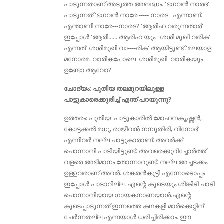
പാടുന്നതാണ് അടുത്ത അബദ്ധം. 'ഭഗവൻ നാരദ'
പാടുന്നത് 'ഭഗവൻ നാരേ ----- നാരദ' എന്നാണ്.
എന്താണീ നാരേ---നാരദ? 'ആരിഹ വരുന്നതാര്'
ഇപ്പോള്‍ 'ആരീ...... ആരിഹ'യും 'ശശി മുഖി വരിക'
എന്നത് 'ശശിമുഖി വാ----രിക' ആയിട്ടുണ്ട്‌.'മലയാള
മനോരമ' വാരികപോലെ 'ശശിമുഖി' വാരികയും
ഉണ്ടോ ആവോ?
ചോദ്യം: പുതിയ തലമുറയിലുള്ള
പാട്ടുകാരെക്കുരിച്ച് എന്ത് പറയുന്നു?
ഉത്തരം: പുതിയ പാട്ടുകാരില്‍ മോഹനകൃഷ്ണൻ,
കോട്ടക്കല്‍ മധു, രാജീവന്‍ നമ്പൂതിരി, വിനോദ്
എന്നിവര്‍ നല്ല പാട്ടുകാരാണ്. അവര്‍ക്ക്
പൊന്നാനി പാടിയിട്ടുണ്ട്. അവരെക്കുറിച്ചോർത്ത്
വളരെ അഭിമാനം തോന്നാറുണ്ട്. നല്ല അച്ചടക്കം
ഉള്ളവരാണ് അവർ. ശങ്കരൻകുട്ടി എന്നോടൊപ്പം
ഇപ്പോൾ പാടാറില്ല. എന്റെ കൂടെയും ശിങ്കിടി പാടി
പൊന്നാനിയായ ഗായകനാണയാൾ.എന്റെ
കൂടെപ്പാടുന്നത് ഇന്നത്തെ കഥകളി മാർക്കെറ്റിന്
ചേർന്നതല്ല എന്നയാൾ ധരിച്ചിരിക്കാം. ഈ