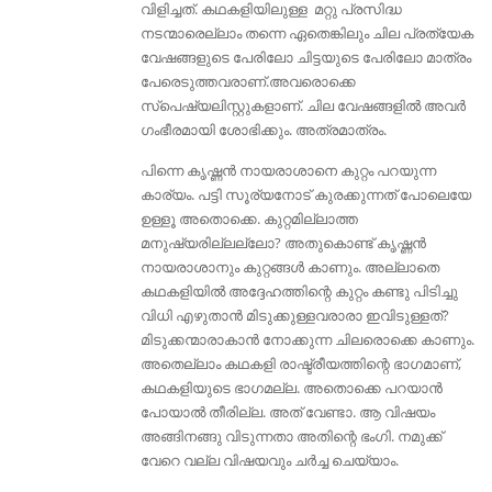
വിളിച്ചത്. കഥകളിയിലുള്ള മറ്റു പ്രസിദ്ധ
നടന്മാരെല്ലാം തന്നെ ഏതെങ്കിലും ചില പ്രത്യേക
വേഷങ്ങളുടെ പേരിലോ ചിട്ടയുടെ പേരിലോ മാത്രം
പേരെടുത്തവരാണ്.അവരൊക്കെ
സ്പെഷ്യലിസ്റ്റുകളാണ്. ചില വേഷങ്ങളിൽ അവർ
ഗംഭീരമായി ശോഭിക്കും. അത്രമാത്രം.
പിന്നെ കൃഷ്ണൻ നായരാശാനെ കുറ്റം പറയുന്ന
കാര്യം. പട്ടി സൂര്യനോട് കുരക്കുന്നത് പോലെയേ
ഉള്ളൂ അതൊക്കെ. കുറ്റമില്ലാത്ത
മനുഷ്യരില്ലല്ലോ? അതുകൊണ്ട് കൃഷ്ണൻ
നായരാശാനും കുറ്റങ്ങൾ കാണും. അല്ലാതെ
കഥകളിയിൽ അദ്ദേഹത്തിന്റെ കുറ്റം കണ്ടു പിടിച്ചു
വിധി എഴുതാൻ മിടുക്കുള്ളവരാരാ ഇവിടുള്ളത്‌?
മിടുക്കന്മാരാകാൻ നോക്കുന്ന ചിലരൊക്കെ കാണും.
അതെല്ലാം കഥകളി രാഷ്ട്രീയത്തിന്റെ ഭാഗമാണ്,
കഥകളിയുടെ ഭാഗമല്ല. അതൊക്കെ പറയാൻ
പോയാൽ തീരില്ല. അത് വേണ്ടാ. ആ വിഷയം
അങ്ങിനങ്ങു വിടുന്നതാ അതിന്റെ ഭംഗി. നമുക്ക്
വേറെ വല്ല വിഷയവും ചർച്ച ചെയ്യാം.