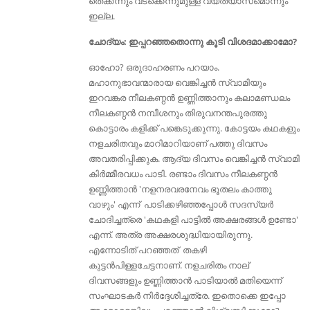
തെക്കന്നും വടക്കെന്നുമുള്ള വ്യത്യാസമൊന്നും
ഇല്ല.
ചോദ്യം: ഇപ്പറഞ്ഞതൊന്നു കൂടി വിശദമാക്കാമോ?
ഓഹോ? ഒരുദാഹരണം പറയാം.
മഹാനുഭാവന്മാരായ വെങ്കിച്ചന്‍ സ്വാമിയും
ഇറവങ്കര നീലകണ്ഠന്‍ ഉണ്ണിത്താനും കലാമണ്ഡലം
നീലകണ്ഠന്‍ നമ്പീശനും തിരുവനന്തപുരത്തു
കൊട്ടാരം കളിക്ക് പങ്കെടുക്കുന്നു. കോട്ടയം കഥകളും
നളചരിതവും മാറിമാറിയാണ് പത്തു ദിവസം
അവതരിപ്പിക്കുക. ആദ്യ ദിവസം വെങ്കിച്ചന്‍ സ്വാമി
കിർമ്മീരവധം പാടി. രണ്ടാം ദിവസം നീലകണ്ഠന്‍
ഉണ്ണിത്താന്‍ 'നളനരവരനേവം ഭൂതലം കാത്തു
വാഴും' എന്ന് പാടിക്കഴിഞ്ഞപ്പോള്‍ സദസ്യര്‍
ചോദിച്ചത്രെ 'കഥകളി പാട്ടില്‍ അക്ഷരങ്ങള്‍ ഉണ്ടോ'
എന്ന്. അത്ര അക്ഷരശുദ്ധിയായിരുന്നു.
എന്നോടിത് പറഞ്ഞത് തകഴി
കുട്ടന്‍പിള്ളചേട്ടനാണ്. നളചരിതം നാല്
ദിവസങ്ങളും ഉണ്ണിത്താന്‍ പാടിയാല്‍ മതിയെന്ന്
സംഘാടകര്‍ നിര്‍ദ്ദേശിച്ചത്രേ. ഇതൊക്കെ ഇപ്പോ