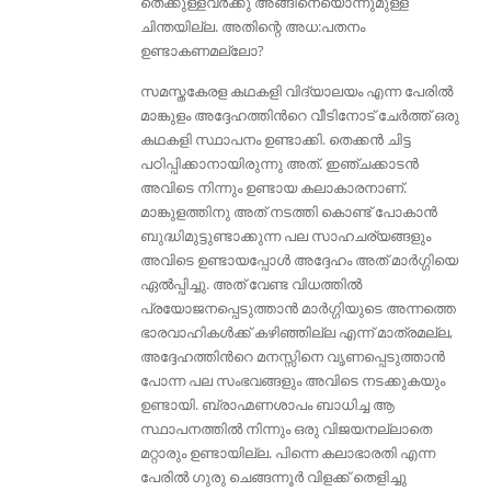
തെക്കുള്ളവർക്കു അങ്ങിനെയൊന്നുമുള്ള
ചിന്തയില്ല. അതിന്റെ അധ:പതനം
ഉണ്ടാകണമല്ലോ?
സമസ്തകേരള കഥകളി വിദ്യാലയം എന്ന പേരില്‍
മാങ്കുളം അദ്ദേഹത്തിന്‍റെ വീടിനോട് ചേര്‍ത്ത് ഒരു
കഥകളി സ്ഥാപനം ഉണ്ടാക്കി. തെക്കന്‍ ചിട്ട
പഠിപ്പിക്കാനായിരുന്നു അത്. ഇഞ്ചക്കാടന്‍
അവിടെ നിന്നും ഉണ്ടായ കലാകാരനാണ്.
മാങ്കുളത്തിനു അത് നടത്തി കൊണ്ട് പോകാൻ
ബുദ്ധിമുട്ടുണ്ടാക്കുന്ന പല സാഹചര്യങ്ങളും
അവിടെ ഉണ്ടായപ്പോള്‍ അദ്ദേഹം അത് മാർഗ്ഗിയെ
ഏല്‍പ്പിച്ചു. അത് വേണ്ട വിധത്തിൽ
പ്രയോജനപ്പെടുത്താൻ മാർഗ്ഗിയുടെ അന്നത്തെ
ഭാരവാഹികൾക്ക് കഴിഞ്ഞില്ല എന്ന് മാത്രമല്ല,
അദ്ദേഹത്തിൻറെ മനസ്സിനെ വൃണപ്പെടുത്താൻ
പോന്ന പല സംഭവങ്ങളും അവിടെ നടക്കുകയും
ഉണ്ടായി. ബ്രാഹ്മണശാപം ബാധിച്ച ആ
സ്ഥാപനത്തില്‍ നിന്നും ഒരു വിജയനല്ലാതെ
മറ്റാരും ഉണ്ടായില്ല. പിന്നെ കലാഭാരതി എന്ന
പേരില്‍ ഗുരു ചെങ്ങന്നൂര്‍ വിളക്ക് തെളിച്ചു