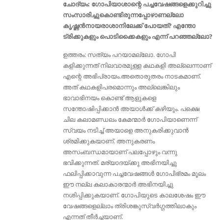
ചോദ്യം: ഗോപിയാശാന്റെ പച്ചവേഷങ്ങളെക്കുറിച്ചു
സംസാരിച്ചുകൊണ്ടിരുന്നപ്പോഴാണല്ലോ
കൃഷ്ണൻനായരാശാനിലേക്ക് പോയത്? എന്തോ
ട്രിക്കുകളും പൊടിക്കൈകളും എന്ന് പറഞ്ഞല്ലോ?
ഉത്തരം: സത്യം പറയാമല്ലോ. ഗോപി
കളിക്കുന്നത് നിലവാരമുള്ള കഥകളി അല്ലെന്നാണ്
എന്റെ അഭിപ്രായം.അതൊരുതരം നാടകമാണ്.
അത് കഥകളിപരമൊന്നും അല്ലെങ്കിലും
ഭാവാഭിനയം കൊണ്ട് ആളുകളെ
സന്തോഷിപ്പിക്കാൻ അയാള്‍ക്ക്‌ കഴിയും. പക്ഷെ
ചില കലാമണ്ഡലം കേമന്മാര്‍ ഗോപിയാണെന്ന്
സ്വയം നടിച്ച് അയാളെ അനുകരിക്കുവാന്‍
ശ്രമിക്കുകയാണ്. അനുകരണം
അസംബന്ധമായാണ് പലപ്പോഴും വന്നു
ഭവിക്കുന്നത്. മര്യാദയ്ക്കു അഭിനയിച്ചു
ഫലിപ്പിക്കാവുന്ന പച്ചവേഷങ്ങള്‍ ഗോപിഭ്രമം മൂലം
ഈ നല്ല കലാകാരന്മാര്‍ അഭിനയിച്ചു
നശിപ്പിക്കുകയാണ്. ഗോപിയുടെ കാലശേഷം ഈ
വേഷങ്ങളെല്ലാം ത്രിശങ്കുസ്വര്‍ഗ്ഗത്തിലാകും
എന്നത് തീര്‍ച്ചയാണ്.