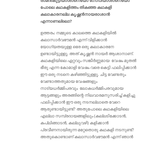
രാമൻകുട്ടിയാശാനെയോ ഗോപിയാശാനെയോ
പോലെ കഥകളിത്തം തികഞ്ഞ കഥകളി
കലാകാരനല്ല കൃഷ്ണൻനായരാശാൻ
എന്നാണല്ലൊ?
ഉത്തരം: നമ്മുടെ കാലത്തെ കഥകളിയിൽ
കലാസാർവഭൗമൻ എന്ന് വിളിക്കാൻ
യോഗ്യതയുള്ള ഒരേ ഒരു കലാകാരനേ
ഉണ്ടായിട്ടുള്ളൂ. അത് കൃഷ്ണൻ നായർ ആശാനാണ്.
കഥകളിയിലെ ഏറ്റവും സങ്കീർണ്ണമായ വേഷം മുതൽ
ഭീരു എന്ന കോമാളി വേഷം വരെ കെട്ടി ഫലിപ്പിക്കാൻ
ഈ ഒരു നടനെ കഴിഞ്ഞിട്ടുള്ളൂ. ചിട്ട വേണ്ടതും
വേണ്ടാത്തതുമായ വേഷങ്ങളും
നാട്യധർമ്മിപരവും ലോകധർമ്മിപരവുമായ
ആട്ടങ്ങളും അരങ്ങിന്റെ നിലവാരമനുസരിച്ച് കളിച്ചു
ഫലിപ്പിക്കാൻ ഈ ഒരു നടനല്ലാതെ വേറെ
ആരുണ്ടായിട്ടുണ്ട്? അതുപോലെ കഥകളിയിലെ
എല്ലാ സമ്പ്രദായങ്ങളിലും (കല്ലടിക്കോടൻ,
കപ്ലിങ്ങാടൻ, കല്ലുവഴി) കളിക്കാൻ
പ്രവീണനായിരുന്ന മറ്റേതൊരു കഥകളി നടനുണ്ട്‌?
അതുകൊണ്ടാണ് കലാസാർവഭൗമൻ എന്ന് ഞാൻ