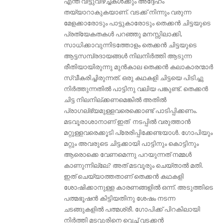
എന്ത് വിട്ടുവീഴ്ച്ചകൾക്കും അദ്ദേഹം
തയ്യാറാകുകയാണ്. വടക്ക് നിന്നും വരുന്ന
മേളക്കാരോടും പാട്ടുകാരോടും തെക്കൻ ചിട്ടയുടെ
പ്രത്യേകതകൾ പറഞ്ഞു മനസ്സിലാക്കി,
സാധിക്കാവുന്നിടത്തോളം തെക്കൻ ചിട്ടയുടെ
ആട്ടസമ്പ്രദായങ്ങൾ നിലനിർത്തി ആടുന്ന
രീതിയായിരുന്നു മുൻകാല തെക്കൻ കലാകാരന്മാർ
സ്വീകരിച്ചിരുന്നത്. ഒരു കഥകളി ചിട്ടയെ പിടിച്ചു
നിർത്തുന്നതിൽ പാട്ടിനു വലിയ പങ്കുണ്ട്. തെക്കൻ
ചിട്ട നിലനില്ക്കണമെങ്കിൽ അതിൽ
പ്രാഗല്ഭ്യമുള്ളവരെക്കൊണ്ട് പാടിപ്പിക്കണം.
മടവൂരാശാനാണ് ഇത് നടപ്പിൽ വരുത്താൻ
മറ്റുള്ളവരെക്കൂടി പ്രേരിപ്പിക്കേണ്ടയാൾ. ഗോപിയും
മറ്റും അവരുടെ ചിട്ടക്കായി പാട്ടിനും കൊട്ടിനും
ആരൊക്കെ വേണമെന്നു പറയുന്നത്‌ നമ്മൾ
കാണുന്നില്ലേ? അത് മടവൂരും ചെയ്‌താൽ മതി.
ഇത് ചെയ്യാത്തതാണ്‌ തെക്കൻ കഥകളി
ശോഷിക്കാനുള്ള കാരണങ്ങളിൽ ഒന്ന്. അടുത്തിടെ
പത്മഭൂഷന്‍ കിട്ടിയതിനു ശേഷം നടന്ന
ചടങ്ങുകളില്‍ പത്മശ്രീ. ഗോപിക്ക് പിറകിലായി
നിര്‍ത്തി മടവൂരിനെ വെച്ച് വടക്കന്‍