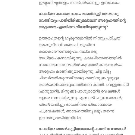
ഇഷ്ടാനിഷ്ടങ്ങളും താത്പര്യങ്ങളും ഉണ്ടാകാം.
ചോദ്യം: കലാമണ്ഡലം രാമൻകുട്ടി അശാനു
വേണ്ടിയും പാടിയിരിക്കുമല്ലോ? അദ്ദേഹത്തിന്റെ
ആട്ടത്തെ എങ്ങിനെ വിലയിരുത്തുന്നു?
ഉത്തരം: തന്റെ ഗുരുനാഥനിൽ നിന്നും പഠിച്ചത്
അണുവിട വിടാതെ പിന്തുടർന്ന
കലാകാരനാണദ്ദേഹം. നല്ല ഒരു
അധ്യാപകനായിരുന്നു. കാലപ്രമാണങ്ങളിൽ
സാധാരണ നടന്മാരിൽ കൂടുതൽ കാർക്കശ്യം
അദ്ദേഹം കാണിക്കുമായിരുന്നു. ചിട്ട വിട്ടു
പ്രവർത്തിക്കുന്നത്‌ അദ്ദേഹത്തിനു ഇഷ്ടമുള്ള
കാര്യമല്ല.അദ്ദേഹത്തിൻറെ കത്തി, വെള്ളത്താടി
(ഹനുമാൻ), മിനുക്ക്‌ (പരശുരാമൻ) വേഷങ്ങൾ
വളരെ നന്നായിരുന്നു. എന്നാൽ പച്ചവേഷങ്ങൾ,
പ്രത്യേകിച്ചും ഭാവാഭിനയ പ്രധാനമായ
പച്ചവേഷങ്ങൾ, അദ്ദേഹത്തിനു ഒട്ടും തന്നെ
ഇണങ്ങുമായിരുന്നില്ല.
ചോദ്യം: രാമൻകുട്ടിയാശാന്റെ കത്തി വേഷങ്ങൾ