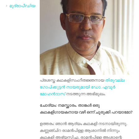
മുദ്രാപീഡിയ
പ്രശസ്ത കഥകളിസംഗീതജ്ഞനായ
തിരുവല്ല
ഗോപിക്കുട്ടൻ നായരുമായി
ഡോ. ഏവൂർ
മോഹൻദാസ്
നടത്തുന്ന അഭിമുഖം.
ചോദ്യം: നമസ്ക്കാരം. താങ്കൾ ഒരു
കഥകളിഗായകനായ വഴി ഒന്ന് ചുരുക്കി പറയാമോ?
ഉത്തരം: ഞാന്‍ ആദ്യം കഥകളി നടനായിരുന്നു.
കണ്ണഞ്ചിറ രാമന്‍പിള്ള ആശാനില്‍ നിന്നും
കഥകളി അഭ്യസിച്ചു. രാമന്‍പിള്ള ആശാന്റെ