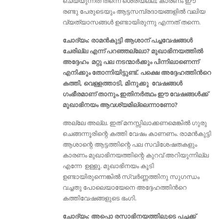
ചെയ്യുന്നത് തന്നെ ശെരിയല്ല; കാരണം ഈ
രണ്ടു പേരുടെയും ആട്ടസമ്പ്രദായങ്ങളിൽ വലിയ
വ്യത്യാസങ്ങൾ ഉണ്ടായിരുന്നു എന്നത് തന്നെ.
ചോദ്യം: രാമൻകുട്ടി ആശാന് പച്ചവേഷങ്ങൾ
ചേരില്ല എന്ന് പറഞ്ഞല്ലോ? മുഖാഭിനയത്തിൽ
അദ്ദേഹം മറ്റു പല നടന്മാർക്കും പിന്നിലാണെന്ന്
എനിക്കും തോന്നിയിട്ടുണ്ട്. പക്ഷെ അദ്ദേഹത്തിൻറെ
കത്തി, വെള്ളത്താടി, മിനുക്കു വേഷങ്ങൾ
ഗംഭീരമാണ് താനും.ഇതിനർത്ഥം ഈ വേഷങ്ങൾക്ക്
മുഖാഭിനയം ആവശ്യമില്ലെന്നാണോ?
അല്ലേ അല്ല. ഇത് മനസ്സിലാക്കണമെങ്കിൽ ഗുരു
ചെങ്ങന്നൂരിന്റെ കത്തി വേഷം കാണണം. രാമൻകുട്ടി
ആശാന്റെ ആട്ടത്തിന്റെ പല സവിശേഷതകളും
കാരണം മുഖാഭിനയത്തിന്റെ കുറവ് അറിയുന്നില്ല
എന്നേ ഉള്ളൂ. മുഖാഭിനയം കൂടി
ഉണ്ടായിരുന്നെങ്കിൽ സ്വർണ്ണത്തിനു സുഗന്ധം
വച്ചതു പോലെയായേനെ അദ്ദേഹത്തിൻറെ
കത്തിവേഷങ്ങളുടെ ഭംഗി.
ചോദ്യം: അപ്പൊ രസാഭിനയത്തിലൂടെ പച്ചക്ക്