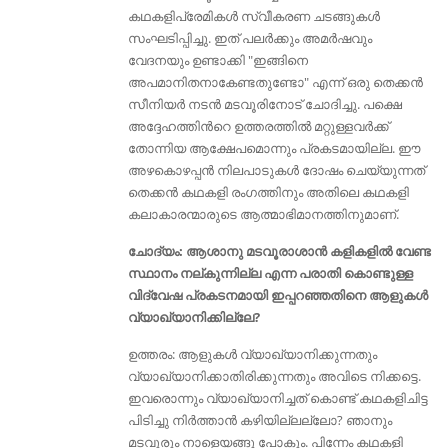
കഥകളിപ്രേമികൾ സ്വീകരണ ചടങ്ങുകള്‍
സംഘടിപ്പിച്ചു. ഇത് പലർക്കും അമർഷവും
വേദനയും ഉണ്ടാക്കി "ഇങ്ങിനെ
അപമാനിതനാകേണ്ടതുണ്ടോ" എന്ന്‌ ഒരു തെക്കന്‍
സീനിയര്‍ നടന്‍ മടവൂരിനോട് ചോദിച്ചു. പക്ഷെ
അദ്ദേഹത്തിൻറെ ഉത്തരത്തിൽ മറ്റുള്ളവർക്ക്
തോന്നിയ ആക്ഷേപമൊന്നും പ്രകടമായില്ല. ഈ
അഴകൊഴപ്പൻ നിലപാടുകൾ ദോഷം ചെയ്യുന്നത്
തെക്കൻ കഥകളി രംഗത്തിനും അതിലെ കഥകളി
കലാകാരന്മാരുടെ ആത്മാഭിമാനത്തിനുമാണ്.
ചോദ്യം: ആശാനു മടവൂരാശാൻ കളികളിൽ വേണ്ട
സ്ഥാനം നല്കുന്നില്ല എന്ന പരാതി കൊണ്ടുള്ള
വിദ്വേഷ പ്രകടനമായി ഇപ്പറഞ്ഞതിനെ ആളുകൾ
വ്യാഖ്യാനിക്കില്ലേ?
ഉത്തരം: ആളുകൾ വ്യാഖ്യാനിക്കുന്നതും
വ്യാഖ്യാനിക്കാതിരിക്കുന്നതും അവിടെ നിക്കട്ടെ.
ഇവരൊന്നും വ്യാഖ്യാനിച്ചത് കൊണ്ട് കഥകളിചിട്ട
പിടിച്ചു നിർത്താൻ കഴിയില്ലല്ലോ? ഞാനും
മടവൂരും നാളെയങ്ങു പോകും. പിന്നേം കഥകളി