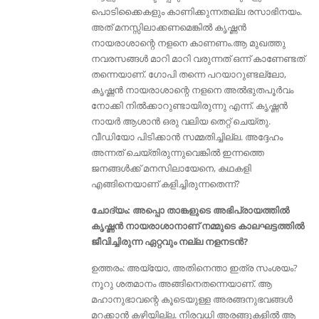
പൊടിക്കൈകളും കാണിക്കുന്നതല്ല രസാഭിനയം.
അത് മനസ്സിലാക്കണമെങ്കിൽ കൃഷ്ണൻ
നായരാശാന്റെ നളനെ കാണണം.ആ മുഖത്തു
നവരസങ്ങൾ മാറി മാറി വരുന്നത് ഒന്ന് കാണേണ്ടത്
തന്നെയാണ്. ഗോപി തന്നെ പറയാറുണ്ടല്ലോ,
കൃഷ്ണൻ നായരാശാന്റെ നളനെ അൽഭുതപൂർവം
നോക്കി നിൽക്കാറുണ്ടായിരുന്നു എന്ന്. കൃഷ്ണന്‍
നായര്‍ ആശാന്‍ ഒരു വലിയ തെറ്റ് ചെയ്തു.
വീഡിയോ പിടിക്കാന്‍ സമ്മതിച്ചില്ല. അദ്ദേഹം
അന്നത് ചെയ്തിരുന്നുവെങ്കില്‍ ഇന്നത്തെ
ജനങ്ങള്‍ക്ക്‌ മനസിലായേനെ, കഥകളി
എങ്ങിനെയാണ് കളിച്ചിരുന്നതെന്ന്?
ചോദ്യം: അപ്പൊ താങ്കളുടെ അഭിപ്രായത്തിൽ
കൃഷ്ണൻ നായരാശാനാണ് നമ്മുടെ കാലഘട്ടത്തിൽ
ജീവിച്ചിരുന്ന ഏറ്റവും നല്ല നളനടൻ?
ഉത്തരം: അയ്യോ, അതിനെന്താ ഇത്ര സംശയം?
നൂറു ശതമാനം അങ്ങിനെതന്നെയാണ്. ആ
മഹാനുഭാവന്റെ കൂടെയുള്ള അരങ്ങനുഭവങ്ങൾ
മറക്കാൻ കഴിയില്ല. നിരവധി അരങ്ങുകളിൽ ആ