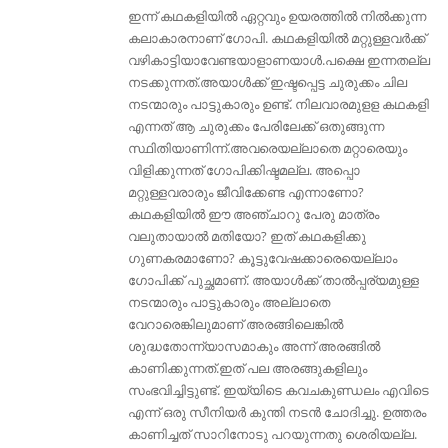
ഇന്ന് കഥകളിയിൽ ഏറ്റവും ഉയരത്തിൽ നിൽക്കുന്ന
കലാകാരനാണ് ഗോപി. കഥകളിയിൽ മറ്റുള്ളവർക്ക്
വഴികാട്ടിയാവേണ്ടയാളാണയാൾ.പക്ഷെ ഇന്നതല്ല
നടക്കുന്നത്.അയാൾക്ക്‌ ഇഷ്ടപ്പെട്ട ചുരുക്കം ചില
നടന്മാരും പാട്ടുകാരും ഉണ്ട്. നിലവാരമുളള കഥകളി
എന്നത് ആ ചുരുക്കം പേരിലേക്ക് ഒതുങ്ങുന്ന
സ്ഥിതിയാണിന്ന്.അവരെയല്ലാതെ മറ്റാരെയും
വിളിക്കുന്നത്‌ ഗോപിക്കിഷ്ടമല്ല. അപ്പൊ
മറ്റുള്ളവരാരും ജീവിക്കേണ്ട എന്നാണോ?
കഥകളിയിൽ ഈ അഞ്ചാറു പേരു മാത്രം
വലുതായാൽ മതിയോ? ഇത് കഥകളിക്കു
ഗുണകരമാണോ? കൂട്ടുവേഷക്കാരെയെല്ലാം
ഗോപിക്ക് പുച്ഛമാണ്. അയാള്‍ക്ക്‌ താല്‍പ്പര്യമുള്ള
നടന്മാരും പാട്ടുകാരും അല്ലാതെ
വേറാരെങ്കിലുമാണ് അരങ്ങിലെങ്കില്‍
ശുദ്ധതോന്ന്യാസമാകും അന്ന് അരങ്ങില്‍
കാണിക്കുന്നത്.ഇത് പല അരങ്ങുകളിലും
സംഭവിച്ചിട്ടുണ്ട്. ഇയ്യിടെ കവചകുണ്ഡലം എവിടെ
എന്ന് ഒരു സീനിയർ കുന്തി നടൻ ചോദിച്ചു. ഉത്തരം
കാണിച്ചത് സാറിനോടു പറയുന്നതു ശെരിയല്ല.