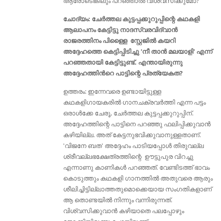
ആരോടെങ്കിലും പറഞ്ഞാല്‍ വിശ്വസിക്കുമോ?
ചോദ്യം: ചേര്‍ത്തല കുട്ടപ്പക്കുറുപ്പിന്റെ കഥകളി
ആലാപനം കേട്ടിട്ടു നാദസ്വരവിദ്വാൻ
രാജരത്തിനം പിള്ളൈ സ്റ്റേജിൽ കയറി
അദ്ദേഹത്തെ കെട്ടിപ്പിടിച്ചു 'നീ താൻ മലയാളി' എന്ന്
പറഞ്ഞതായി കേട്ടിട്ടുണ്ട്. എന്തായിരുന്നു
അദ്ദേഹത്തിൻറെ പാട്ടിന്റെ പ്രത്യേകത?
ഉത്തരം: ഇന്നേവരെ ഉണ്ടായിട്ടുള്ള
കഥകളിഗായകരിൽ ഗാനചക്രവര്‍ത്തി എന്ന പട്ടം
ഒരാള്‍ക്കേ ചേരൂ, ചേര്‍ത്തല കുട്ടപ്പക്കുറുപ്പിന്.
അദ്ദേഹത്തിന്റെ പാട്ടിനെ പറഞ്ഞു ഫലിപ്പിക്കുവാന്‍
കഴിയില്ല. അത് കേട്ടനുഭവിക്കുവാനുള്ളതാണ്.
'വിജനേ ബത' അദ്ദേഹം പാടിയപ്പോള്‍ തിരുവല്ല
ശ്രീവല്ലഭക്ഷേത്രത്തിന്റെ ഊട്ടുപുര വിറച്ചു
എന്നാണു കാണികള്‍ പറഞ്ഞത്. വേണ്ടിടത്ത് ഭാവം
കൊടുത്തും കഥകളി ഗാനത്തില്‍ അതുവരെ ആരും
ശീലിച്ചിട്ടില്ലാത്തതുമൊക്കെയായ സംഗതികളാണ്
ആ തൊണ്ടയില്‍ നിന്നും വന്നിരുന്നത്.
വിശ്വസിക്കുവാന്‍ കഴിയാതെ പലപ്പോഴും