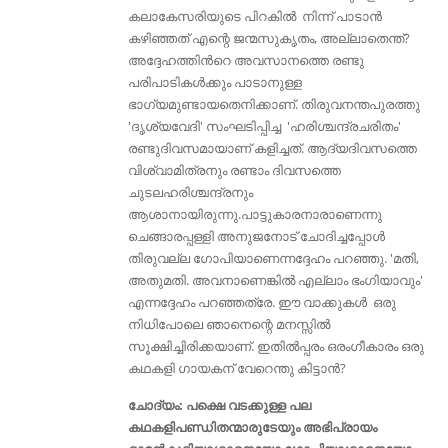
കലാകേസരിയുടെ പിറകിൽ നിന്ന് പാടാൻ
കഴിഞ്ഞത് എന്റെ ജന്മസുകൃതം, അല്ലാതെന്ത്‌?
അദ്ദേഹത്തിൻറെ അവസാനത്തെ രണ്ടു
പരിപാടികൾക്കും പാടാനുള്ള
ഭാഗ്യമുണ്ടായതെനിക്കാണ്. തിരുവനന്തപുരത്തു
'ദൃശ്യവേദി' സംഘടിപ്പിച്ച 'ഹരിശ്ചന്ദ്രചരിതം'
രണ്ടുദിവസമായാണ് കളിച്ചത്. ആദ്യദിവസത്തെ
വിശ്വാമിത്രനും രണ്ടാം ദിവസത്തെ
ചുടലഹരിശ്ചന്ദ്രനും
ആശാനായിരുന്നു.പാട്ടുകാരനാരാണെന്നു
ചെങ്ങാരപ്പള്ളി അനുജനോട് ചോദിച്ചപ്പോൾ
തിരുവല്ല ഗോപിയാണെന്നദ്ദേഹം പറഞ്ഞു. 'മതി,
അതുമതി. അവനാണെങ്കിൽ എല്ലാം ഭംഗിയാവും'
എന്നദ്ദേഹം പറഞ്ഞത്രേ. ഈ വാക്കുകൾ ഒരു
നിധിപോലെ ഞാനെന്റെ മനസ്സിൽ
സൂക്ഷിച്ചിരിക്കയാണ്. ഇതിൽപ്പരം ഒരംഗീകാരം ഒരു
കഥകളി ഗായകന് വേറെന്തു കിട്ടാൻ?
ചോദ്യം: പക്ഷെ വടക്കുള്ള പല
കഥകളിപണ്ഡിതന്മാരുടേയും അഭിപ്രായം