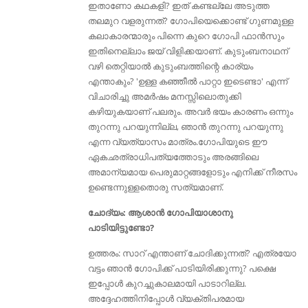
ഇതാണോ കഥകളി? ഇത് കണ്ടല്ലേ അടുത്ത
തലമുറ വളരുന്നത്‌? ഗോപിയെക്കൊണ്ട് ഗുണമുള്ള
കലാകാരന്മാരും പിന്നെ കുറെ ഗോപി ഫാൻസും
ഇതിനെല്ലാം ജയ്‌ വിളിക്കയാണ്. കുടുംബനാഥന്
വഴി തെറ്റിയാൽ കുടുംബത്തിന്റെ കാര്യം
എന്താകും? 'ഉള്ള കഞ്ഞീൽ പാറ്റാ ഇടെണ്ടാ' എന്ന്
വിചാരിച്ചു അമർഷം മനസ്സിലൊതുക്കി
കഴിയുകയാണ് പലരും. അവർ ഭയം കാരണം ഒന്നും
തുറന്നു പറയുന്നില്ല, ഞാൻ തുറന്നു പറയുന്നു
എന്ന വ്യത്യാസം മാത്രം.ഗോപിയുടെ ഈ
ഏകഛത്രാധിപത്യത്തോടും അരങ്ങിലെ
അമാന്യമായ പെരുമാറ്റങ്ങളോടും എനിക്ക് നീരസം
ഉണ്ടെന്നുള്ളതൊരു സത്യമാണ്.
ചോദ്യം: ആശാന്‍ ഗോപിയാശാനു
പാടിയിട്ടുണ്ടോ?
ഉത്തരം: സാറ് എന്താണ് ചോദിക്കുന്നത്? എത്രയോ
വട്ടം ഞാന്‍ ഗോപിക്ക് പാടിയിരിക്കുന്നു? പക്ഷെ
ഇപ്പോള്‍ കുറച്ചുകാലമായി പാടാറില്ല.
അദ്ദേഹത്തിനിപ്പോൾ വ്യക്തിപരമായ