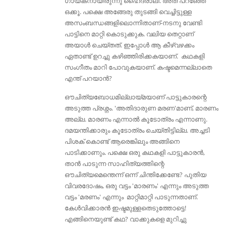
ഗായകനായിരുന്നു ഹൈദരാലി. അത് പറഞ്ഞേ
ഒക്കൂ. പക്ഷെ അങ്ങേരു തുടങ്ങി വെച്ചിട്ടുള്ള
അസംബന്ധങ്ങളിലൊന്നിതാണ്-നടനു വേണ്ടി
പാട്ടിനെ മാറ്റി കൊടുക്കുക. വലിയ തെറ്റാണ്
അയാൾ ചെയ്തത്. ഇപ്പോള്‍ ആ കീഴ്വഴക്കം
ഏതാണ്ട് ഉറച്ചു കഴിഞ്ഞിരിക്കകയാണ്. കഥകളി
സംഗീതം മാറി പോവുകയാണ്. കഷ്ടമെന്നല്ലാതെ
എന്ത് പറയാന്‍?
ഔചിത്യബോധമില്ലായ്മയാണ് പാട്ടുകാരന്റെ
അടുത്ത പ്രശ്നം. 'അതിദാരുണ മരണ'മാണ്, മാരണം
അല്ല. മാരണം എന്നാല്‍ കൂടോത്രം എന്നാണു.
ദമയന്തിക്കാരും കൂടോത്രം ചെയ്തിട്ടില്ല. അച്ചടി
പിശക് കൊണ്ട് ആരെങ്കിലും അങ്ങിനെ
പാടിക്കാണും. പക്ഷെ ഒരു കഥകളി പാട്ടുകാരന്‍,
താന്‍ പാടുന്ന സാഹിത്യത്തിന്റെ
ഔചിത്യമെന്തെന്ന് ഒന്ന് ചിന്തിക്കേണ്ടേ? പുതിയ
വിവരദോഷം, ഒരു വട്ടം 'മാരണം' എന്നും അടുത്ത
വട്ടം 'മരണം' എന്നും മാറ്റിമാറ്റി പാടുന്നതാണ്.
കേൾവിക്കാരൻ ഇഷ്ടമുള്ളതെടുത്തോട്ടെ!
എങ്ങിനെയുണ്ട് കഥ? വാക്കുകളെ മുറിച്ചു