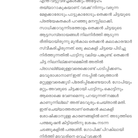
എന്ത് വിട്ടുവീഴ്ച്ചകൾക്കും അദ്ദേഹം
തയ്യാറാകുകയാണ്. വടക്ക് നിന്നും വരുന്ന
മേളക്കാരോടും പാട്ടുകാരോടും തെക്കൻ ചിട്ടയുടെ
പ്രത്യേകതകൾ പറഞ്ഞു മനസ്സിലാക്കി,
സാധിക്കാവുന്നിടത്തോളം തെക്കൻ ചിട്ടയുടെ
ആട്ടസമ്പ്രദായങ്ങൾ നിലനിർത്തി ആടുന്ന
രീതിയായിരുന്നു മുൻകാല തെക്കൻ കലാകാരന്മാർ
സ്വീകരിച്ചിരുന്നത്. ഒരു കഥകളി ചിട്ടയെ പിടിച്ചു
നിർത്തുന്നതിൽ പാട്ടിനു വലിയ പങ്കുണ്ട്. തെക്കൻ
ചിട്ട നിലനില്ക്കണമെങ്കിൽ അതിൽ
പ്രാഗല്ഭ്യമുള്ളവരെക്കൊണ്ട് പാടിപ്പിക്കണം.
മടവൂരാശാനാണ് ഇത് നടപ്പിൽ വരുത്താൻ
മറ്റുള്ളവരെക്കൂടി പ്രേരിപ്പിക്കേണ്ടയാൾ. ഗോപിയും
മറ്റും അവരുടെ ചിട്ടക്കായി പാട്ടിനും കൊട്ടിനും
ആരൊക്കെ വേണമെന്നു പറയുന്നത്‌ നമ്മൾ
കാണുന്നില്ലേ? അത് മടവൂരും ചെയ്‌താൽ മതി.
ഇത് ചെയ്യാത്തതാണ്‌ തെക്കൻ കഥകളി
ശോഷിക്കാനുള്ള കാരണങ്ങളിൽ ഒന്ന്. അടുത്തിടെ
പത്മഭൂഷന്‍ കിട്ടിയതിനു ശേഷം നടന്ന
ചടങ്ങുകളില്‍ പത്മശ്രീ. ഗോപിക്ക് പിറകിലായി
നിര്‍ത്തി മടവൂരിനെ വെച്ച് വടക്കന്‍