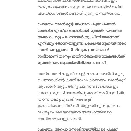
ചെയ്യുന്നത് തന്നെ ശെരിയല്ല; കാരണം ഈ
രണ്ടു പേരുടെയും ആട്ടസമ്പ്രദായങ്ങളിൽ വലിയ
വ്യത്യാസങ്ങൾ ഉണ്ടായിരുന്നു എന്നത് തന്നെ.
ചോദ്യം: രാമൻകുട്ടി ആശാന് പച്ചവേഷങ്ങൾ
ചേരില്ല എന്ന് പറഞ്ഞല്ലോ? മുഖാഭിനയത്തിൽ
അദ്ദേഹം മറ്റു പല നടന്മാർക്കും പിന്നിലാണെന്ന്
എനിക്കും തോന്നിയിട്ടുണ്ട്. പക്ഷെ അദ്ദേഹത്തിൻറെ
കത്തി, വെള്ളത്താടി, മിനുക്കു വേഷങ്ങൾ
ഗംഭീരമാണ് താനും.ഇതിനർത്ഥം ഈ വേഷങ്ങൾക്ക്
മുഖാഭിനയം ആവശ്യമില്ലെന്നാണോ?
അല്ലേ അല്ല. ഇത് മനസ്സിലാക്കണമെങ്കിൽ ഗുരു
ചെങ്ങന്നൂരിന്റെ കത്തി വേഷം കാണണം. രാമൻകുട്ടി
ആശാന്റെ ആട്ടത്തിന്റെ പല സവിശേഷതകളും
കാരണം മുഖാഭിനയത്തിന്റെ കുറവ് അറിയുന്നില്ല
എന്നേ ഉള്ളൂ. മുഖാഭിനയം കൂടി
ഉണ്ടായിരുന്നെങ്കിൽ സ്വർണ്ണത്തിനു സുഗന്ധം
വച്ചതു പോലെയായേനെ അദ്ദേഹത്തിൻറെ
കത്തിവേഷങ്ങളുടെ ഭംഗി.
ചോദ്യം: അപ്പൊ രസാഭിനയത്തിലൂടെ പച്ചക്ക്