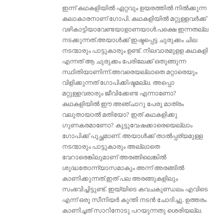
ഇന്ന് കഥകളിയിൽ ഏറ്റവും ഉയരത്തിൽ നിൽക്കുന്ന
കലാകാരനാണ് ഗോപി. കഥകളിയിൽ മറ്റുള്ളവർക്ക്
വഴികാട്ടിയാവേണ്ടയാളാണയാൾ.പക്ഷെ ഇന്നതല്ല
നടക്കുന്നത്.അയാൾക്ക്‌ ഇഷ്ടപ്പെട്ട ചുരുക്കം ചില
നടന്മാരും പാട്ടുകാരും ഉണ്ട്. നിലവാരമുളള കഥകളി
എന്നത് ആ ചുരുക്കം പേരിലേക്ക് ഒതുങ്ങുന്ന
സ്ഥിതിയാണിന്ന്.അവരെയല്ലാതെ മറ്റാരെയും
വിളിക്കുന്നത്‌ ഗോപിക്കിഷ്ടമല്ല. അപ്പൊ
മറ്റുള്ളവരാരും ജീവിക്കേണ്ട എന്നാണോ?
കഥകളിയിൽ ഈ അഞ്ചാറു പേരു മാത്രം
വലുതായാൽ മതിയോ? ഇത് കഥകളിക്കു
ഗുണകരമാണോ? കൂട്ടുവേഷക്കാരെയെല്ലാം
ഗോപിക്ക് പുച്ഛമാണ്. അയാള്‍ക്ക്‌ താല്‍പ്പര്യമുള്ള
നടന്മാരും പാട്ടുകാരും അല്ലാതെ
വേറാരെങ്കിലുമാണ് അരങ്ങിലെങ്കില്‍
ശുദ്ധതോന്ന്യാസമാകും അന്ന് അരങ്ങില്‍
കാണിക്കുന്നത്.ഇത് പല അരങ്ങുകളിലും
സംഭവിച്ചിട്ടുണ്ട്. ഇയ്യിടെ കവചകുണ്ഡലം എവിടെ
എന്ന് ഒരു സീനിയർ കുന്തി നടൻ ചോദിച്ചു. ഉത്തരം
കാണിച്ചത് സാറിനോടു പറയുന്നതു ശെരിയല്ല.