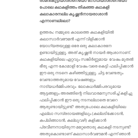
രാമൻകുട്ടിയാശാനെയോ ഗോപിയാശാനെയോ
പോലെ കഥകളിത്തം തികഞ്ഞ കഥകളി
കലാകാരനല്ല കൃഷ്ണൻനായരാശാൻ
എന്നാണല്ലൊ?
ഉത്തരം: നമ്മുടെ കാലത്തെ കഥകളിയിൽ
കലാസാർവഭൗമൻ എന്ന് വിളിക്കാൻ
യോഗ്യതയുള്ള ഒരേ ഒരു കലാകാരനേ
ഉണ്ടായിട്ടുള്ളൂ. അത് കൃഷ്ണൻ നായർ ആശാനാണ്.
കഥകളിയിലെ ഏറ്റവും സങ്കീർണ്ണമായ വേഷം മുതൽ
ഭീരു എന്ന കോമാളി വേഷം വരെ കെട്ടി ഫലിപ്പിക്കാൻ
ഈ ഒരു നടനെ കഴിഞ്ഞിട്ടുള്ളൂ. ചിട്ട വേണ്ടതും
വേണ്ടാത്തതുമായ വേഷങ്ങളും
നാട്യധർമ്മിപരവും ലോകധർമ്മിപരവുമായ
ആട്ടങ്ങളും അരങ്ങിന്റെ നിലവാരമനുസരിച്ച് കളിച്ചു
ഫലിപ്പിക്കാൻ ഈ ഒരു നടനല്ലാതെ വേറെ
ആരുണ്ടായിട്ടുണ്ട്? അതുപോലെ കഥകളിയിലെ
എല്ലാ സമ്പ്രദായങ്ങളിലും (കല്ലടിക്കോടൻ,
കപ്ലിങ്ങാടൻ, കല്ലുവഴി) കളിക്കാൻ
പ്രവീണനായിരുന്ന മറ്റേതൊരു കഥകളി നടനുണ്ട്‌?
അതുകൊണ്ടാണ് കലാസാർവഭൗമൻ എന്ന് ഞാൻ