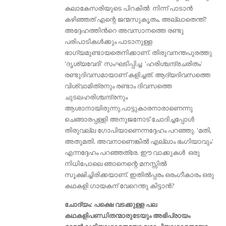
കലാകേസരിയുടെ പിറകിൽ നിന്ന് പാടാൻ
കഴിഞ്ഞത് എന്റെ ജന്മസുകൃതം, അല്ലാതെന്ത്‌?
അദ്ദേഹത്തിൻറെ അവസാനത്തെ രണ്ടു
പരിപാടികൾക്കും പാടാനുള്ള
ഭാഗ്യമുണ്ടായതെനിക്കാണ്. തിരുവനന്തപുരത്തു
'ദൃശ്യവേദി' സംഘടിപ്പിച്ച 'ഹരിശ്ചന്ദ്രചരിതം'
രണ്ടുദിവസമായാണ് കളിച്ചത്. ആദ്യദിവസത്തെ
വിശ്വാമിത്രനും രണ്ടാം ദിവസത്തെ
ചുടലഹരിശ്ചന്ദ്രനും
ആശാനായിരുന്നു.പാട്ടുകാരനാരാണെന്നു
ചെങ്ങാരപ്പള്ളി അനുജനോട് ചോദിച്ചപ്പോൾ
തിരുവല്ല ഗോപിയാണെന്നദ്ദേഹം പറഞ്ഞു. 'മതി,
അതുമതി. അവനാണെങ്കിൽ എല്ലാം ഭംഗിയാവും'
എന്നദ്ദേഹം പറഞ്ഞത്രേ. ഈ വാക്കുകൾ ഒരു
നിധിപോലെ ഞാനെന്റെ മനസ്സിൽ
സൂക്ഷിച്ചിരിക്കയാണ്. ഇതിൽപ്പരം ഒരംഗീകാരം ഒരു
കഥകളി ഗായകന് വേറെന്തു കിട്ടാൻ?
ചോദ്യം: പക്ഷെ വടക്കുള്ള പല
കഥകളിപണ്ഡിതന്മാരുടേയും അഭിപ്രായം