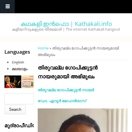
Skip to main content
കഥകളി.ഇൻഫൊ | Kathakali.info
കളിയറിവുകളുടെ തിരമൊഴി | The internet Kathakali hangout
You are here
Home
» തിരുവല്ല ഗോപിക്കുട്ടൻ നായരുമായി
Languages
അഭിമുഖം
English
തിരുവല്ല ഗോപിക്കുട്ടൻ
മലയാളം
നായരുമായി അഭിമുഖം
തിരുവല്ല ഗോപിക്കുട്ടൻ നായർ
Search form
Search
ഡോ. ഏവൂർ മോഹൻദാസ്
മുദ്രാപീഡിയ