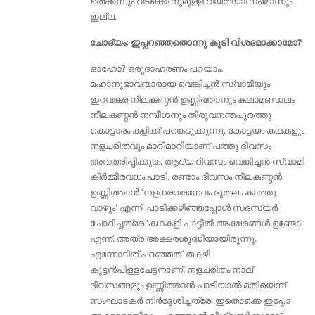
തെക്കന്നും വടക്കെന്നുമുള്ള വ്യത്യാസമൊന്നും
ഇല്ല.
ചോദ്യം: ഇപ്പറഞ്ഞതൊന്നു കൂടി വിശദമാക്കാമോ?
ഓഹോ? ഒരുദാഹരണം പറയാം.
മഹാനുഭാവന്മാരായ വെങ്കിച്ചന്‍ സ്വാമിയും
ഇറവങ്കര നീലകണ്ഠന്‍ ഉണ്ണിത്താനും കലാമണ്ഡലം
നീലകണ്ഠന്‍ നമ്പീശനും തിരുവനന്തപുരത്തു
കൊട്ടാരം കളിക്ക് പങ്കെടുക്കുന്നു. കോട്ടയം കഥകളും
നളചരിതവും മാറിമാറിയാണ് പത്തു ദിവസം
അവതരിപ്പിക്കുക. ആദ്യ ദിവസം വെങ്കിച്ചന്‍ സ്വാമി
കിർമ്മീരവധം പാടി. രണ്ടാം ദിവസം നീലകണ്ഠന്‍
ഉണ്ണിത്താന്‍ 'നളനരവരനേവം ഭൂതലം കാത്തു
വാഴും' എന്ന് പാടിക്കഴിഞ്ഞപ്പോള്‍ സദസ്യര്‍
ചോദിച്ചത്രെ 'കഥകളി പാട്ടില്‍ അക്ഷരങ്ങള്‍ ഉണ്ടോ'
എന്ന്. അത്ര അക്ഷരശുദ്ധിയായിരുന്നു.
എന്നോടിത് പറഞ്ഞത് തകഴി
കുട്ടന്‍പിള്ളചേട്ടനാണ്. നളചരിതം നാല്
ദിവസങ്ങളും ഉണ്ണിത്താന്‍ പാടിയാല്‍ മതിയെന്ന്
സംഘാടകര്‍ നിര്‍ദ്ദേശിച്ചത്രേ. ഇതൊക്കെ ഇപ്പോ