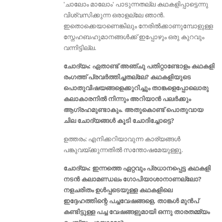
'ചാലോം മാലോം' പാടുന്നതല്ല കഥകളിപ്പാട്ടെന്നു
വിശ്വസിക്കുന്ന ഒരാളല്ലേ ഞാൻ.
ഇതൊക്കെയാണെങ്കിലും നേരിൽക്കാണുമ്പോളുള്ള
സ്നേഹബഹുമാനങ്ങൾക്ക് ഇപ്പോഴും ഒരു കുറവും
വന്നിട്ടില്ല.
ചോദ്യം: ഏതാണ്ട് അഞ്ചു പതിറ്റാണ്ടോളം കഥകളി
രംഗത്ത് പ്രവർത്തിച്ചതല്ലേ? കഥകളിയുടെ
പൊതുവിഷയങ്ങളെക്കുറിച്ചും താങ്കളെപ്പോലൊരു
കലാകാരനിൽ നിന്നും അറിയാൻ പലർക്കും
ആഗ്രഹമുണ്ടാകും. അതുകൊണ്ട് പൊതുവായ
ചില ചോദ്യങ്ങൾ കൂടി ചോദിച്ചോട്ടെ?
ഉത്തരം: എനിക്കറിയാവുന്ന കാര്യങ്ങൾ
പങ്കുവയ്ക്കുന്നതിൽ സന്തോഷമേയുള്ളൂ.
ചോദ്യം: ഇന്നത്തെ ഏറ്റവും പ്രധാനപ്പെട്ട കഥകളി
നടൻ കലാമണ്ഡലം ഗോപിയാശാനാണല്ലോ?
നളചരിതം ഉള്‍പ്പടെയുള്ള കഥകളിലെ
ഇദ്ദേഹത്തിന്റെ പച്ചവേഷങ്ങളെ, താങ്കൾ മുന്‍പ്
കണ്ടിട്ടുള്ള പച്ച വേഷങ്ങളുമായി ഒന്നു താരതമ്മ്യം