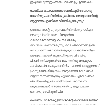
ഇഷ്ടാനിഷ്ടങ്ങളും താത്പര്യങ്ങളും ഉണ്ടാകാം.
ചോദ്യം: കലാമണ്ഡലം രാമൻകുട്ടി അശാനു
വേണ്ടിയും പാടിയിരിക്കുമല്ലോ? അദ്ദേഹത്തിന്റെ
ആട്ടത്തെ എങ്ങിനെ വിലയിരുത്തുന്നു?
ഉത്തരം: തന്റെ ഗുരുനാഥനിൽ നിന്നും പഠിച്ചത്
അണുവിട വിടാതെ പിന്തുടർന്ന
കലാകാരനാണദ്ദേഹം. നല്ല ഒരു
അധ്യാപകനായിരുന്നു. കാലപ്രമാണങ്ങളിൽ
സാധാരണ നടന്മാരിൽ കൂടുതൽ കാർക്കശ്യം
അദ്ദേഹം കാണിക്കുമായിരുന്നു. ചിട്ട വിട്ടു
പ്രവർത്തിക്കുന്നത്‌ അദ്ദേഹത്തിനു ഇഷ്ടമുള്ള
കാര്യമല്ല.അദ്ദേഹത്തിൻറെ കത്തി, വെള്ളത്താടി
(ഹനുമാൻ), മിനുക്ക്‌ (പരശുരാമൻ) വേഷങ്ങൾ
വളരെ നന്നായിരുന്നു. എന്നാൽ പച്ചവേഷങ്ങൾ,
പ്രത്യേകിച്ചും ഭാവാഭിനയ പ്രധാനമായ
പച്ചവേഷങ്ങൾ, അദ്ദേഹത്തിനു ഒട്ടും തന്നെ
ഇണങ്ങുമായിരുന്നില്ല.
ചോദ്യം: രാമൻകുട്ടിയാശാന്റെ കത്തി വേഷങ്ങൾ