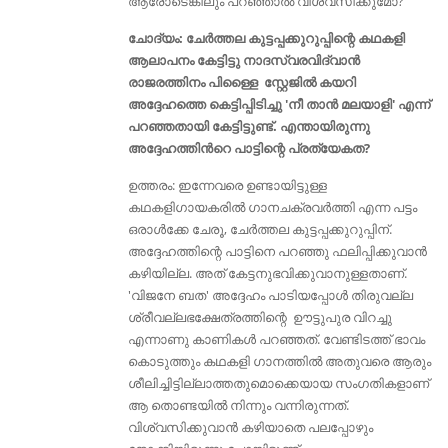
ആരോടെങ്കിലും പറഞ്ഞാല്‍ വിശ്വസിക്കുമോ?
ചോദ്യം: ചേര്‍ത്തല കുട്ടപ്പക്കുറുപ്പിന്റെ കഥകളി
ആലാപനം കേട്ടിട്ടു നാദസ്വരവിദ്വാൻ
രാജരത്തിനം പിള്ളൈ സ്റ്റേജിൽ കയറി
അദ്ദേഹത്തെ കെട്ടിപ്പിടിച്ചു 'നീ താൻ മലയാളി' എന്ന്
പറഞ്ഞതായി കേട്ടിട്ടുണ്ട്. എന്തായിരുന്നു
അദ്ദേഹത്തിൻറെ പാട്ടിന്റെ പ്രത്യേകത?
ഉത്തരം: ഇന്നേവരെ ഉണ്ടായിട്ടുള്ള
കഥകളിഗായകരിൽ ഗാനചക്രവര്‍ത്തി എന്ന പട്ടം
ഒരാള്‍ക്കേ ചേരൂ, ചേര്‍ത്തല കുട്ടപ്പക്കുറുപ്പിന്.
അദ്ദേഹത്തിന്റെ പാട്ടിനെ പറഞ്ഞു ഫലിപ്പിക്കുവാന്‍
കഴിയില്ല. അത് കേട്ടനുഭവിക്കുവാനുള്ളതാണ്.
'വിജനേ ബത' അദ്ദേഹം പാടിയപ്പോള്‍ തിരുവല്ല
ശ്രീവല്ലഭക്ഷേത്രത്തിന്റെ ഊട്ടുപുര വിറച്ചു
എന്നാണു കാണികള്‍ പറഞ്ഞത്. വേണ്ടിടത്ത് ഭാവം
കൊടുത്തും കഥകളി ഗാനത്തില്‍ അതുവരെ ആരും
ശീലിച്ചിട്ടില്ലാത്തതുമൊക്കെയായ സംഗതികളാണ്
ആ തൊണ്ടയില്‍ നിന്നും വന്നിരുന്നത്.
വിശ്വസിക്കുവാന്‍ കഴിയാതെ പലപ്പോഴും