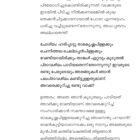
പ്രയോഗിച്ചുകൊണ്ടിരിക്കുന്നത്. വടക്കരുടെ
ഇടയില്‍ പിടിച്ചു നില്‍ക്കണമെങ്കില്‍ ശുദ്ധ
തെക്കന്‍ചിട്ടക്കാരനായാല്‍ പോരാ എന്നദ്ദേഹം
ധരിച്ചു വച്ചിട്ടുണ്ടെന്ന് തോന്നുന്നു. അധ:പ്പതനം
അല്ലാതെന്ത്?
ചോദ്യം: ഹരിപ്പാട്ടു രാമകൃഷ്ണപിള്ളക്കും
ചെന്നിത്തല ചെല്ലപ്പൻപിള്ളക്കും
വേണ്ടിയായിരിക്കും താങ്കൾ ഏറ്റവും കൂടുതൽ
പ്രാവശ്യം പാടിയതെന്ന് തോന്നുന്നു? ഇവരുടെ
രണ്ടു പേരുടെയും അരങ്ങുകൾ ഞാൻ
പലപ്രാവശ്യം കണ്ടിട്ടുള്ളതുമാണ്.
അവരെക്കുറിച്ചു രണ്ടു വാക്ക്?
ഉത്തരം: അതെ. ഞാൻ കൂടുതലും പാടിയത്
അവർക്കു വേണ്ടിയാണ്. അവരെക്കുറിച്ച്
സംസാരിക്കാൻ സന്തോഷമേ ഉള്ളൂ.
രാമകൃഷ്ണപിള്ളയെക്കുറിച്ചു ഞാനെന്തു പറയാൻ?
രാമന്‍കുട്ടിയാശാനടക്കം ഒരു നടനും അങ്ങേരുടെ
മുന്‍പില്‍ കത്തിവേഷത്തിൽ തിളങ്ങാന്‍
കഴിഞ്ഞിട്ടില്ല. ആരെങ്കിലും തിളങ്ങിയെന്നു