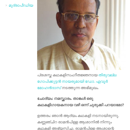
മുദ്രാപീഡിയ
പ്രശസ്ത കഥകളിസംഗീതജ്ഞനായ
തിരുവല്ല
ഗോപിക്കുട്ടൻ നായരുമായി
ഡോ. ഏവൂർ
മോഹൻദാസ്
നടത്തുന്ന അഭിമുഖം.
ചോദ്യം: നമസ്ക്കാരം. താങ്കൾ ഒരു
കഥകളിഗായകനായ വഴി ഒന്ന് ചുരുക്കി പറയാമോ?
ഉത്തരം: ഞാന്‍ ആദ്യം കഥകളി നടനായിരുന്നു.
കണ്ണഞ്ചിറ രാമന്‍പിള്ള ആശാനില്‍ നിന്നും
കഥകളി അഭ്യസിച്ചു. രാമന്‍പിള്ള ആശാന്റെ