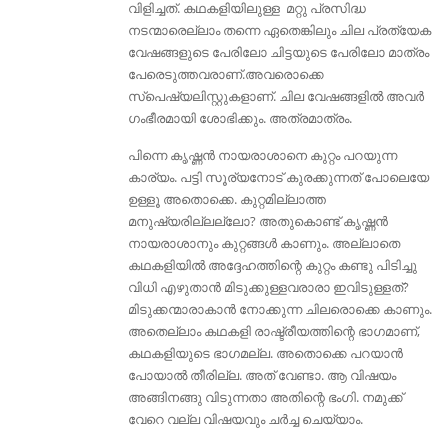
വിളിച്ചത്. കഥകളിയിലുള്ള മറ്റു പ്രസിദ്ധ
നടന്മാരെല്ലാം തന്നെ ഏതെങ്കിലും ചില പ്രത്യേക
വേഷങ്ങളുടെ പേരിലോ ചിട്ടയുടെ പേരിലോ മാത്രം
പേരെടുത്തവരാണ്.അവരൊക്കെ
സ്പെഷ്യലിസ്റ്റുകളാണ്. ചില വേഷങ്ങളിൽ അവർ
ഗംഭീരമായി ശോഭിക്കും. അത്രമാത്രം.
പിന്നെ കൃഷ്ണൻ നായരാശാനെ കുറ്റം പറയുന്ന
കാര്യം. പട്ടി സൂര്യനോട് കുരക്കുന്നത് പോലെയേ
ഉള്ളൂ അതൊക്കെ. കുറ്റമില്ലാത്ത
മനുഷ്യരില്ലല്ലോ? അതുകൊണ്ട് കൃഷ്ണൻ
നായരാശാനും കുറ്റങ്ങൾ കാണും. അല്ലാതെ
കഥകളിയിൽ അദ്ദേഹത്തിന്റെ കുറ്റം കണ്ടു പിടിച്ചു
വിധി എഴുതാൻ മിടുക്കുള്ളവരാരാ ഇവിടുള്ളത്‌?
മിടുക്കന്മാരാകാൻ നോക്കുന്ന ചിലരൊക്കെ കാണും.
അതെല്ലാം കഥകളി രാഷ്ട്രീയത്തിന്റെ ഭാഗമാണ്,
കഥകളിയുടെ ഭാഗമല്ല. അതൊക്കെ പറയാൻ
പോയാൽ തീരില്ല. അത് വേണ്ടാ. ആ വിഷയം
അങ്ങിനങ്ങു വിടുന്നതാ അതിന്റെ ഭംഗി. നമുക്ക്
വേറെ വല്ല വിഷയവും ചർച്ച ചെയ്യാം.