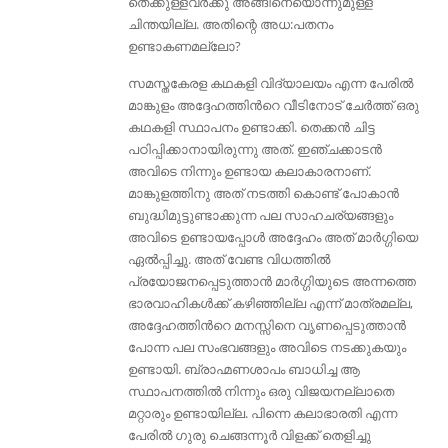
തെക്കുള്ളവർക്കു അങ്ങിനെയൊന്നുമുള്ള
ചിന്തയില്ല. അതിന്റെ അധ:പതനം
ഉണ്ടാകണമല്ലോ?
സമസ്തകേരള കഥകളി വിദ്യാലയം എന്ന പേരില്‍
മാങ്കുളം അദ്ദേഹത്തിന്‍റെ വീടിനോട് ചേര്‍ത്ത് ഒരു
കഥകളി സ്ഥാപനം ഉണ്ടാക്കി. തെക്കന്‍ ചിട്ട
പഠിപ്പിക്കാനായിരുന്നു അത്. ഇഞ്ചക്കാടന്‍
അവിടെ നിന്നും ഉണ്ടായ കലാകാരനാണ്.
മാങ്കുളത്തിനു അത് നടത്തി കൊണ്ട് പോകാൻ
ബുദ്ധിമുട്ടുണ്ടാക്കുന്ന പല സാഹചര്യങ്ങളും
അവിടെ ഉണ്ടായപ്പോള്‍ അദ്ദേഹം അത് മാർഗ്ഗിയെ
ഏല്‍പ്പിച്ചു. അത് വേണ്ട വിധത്തിൽ
പ്രയോജനപ്പെടുത്താൻ മാർഗ്ഗിയുടെ അന്നത്തെ
ഭാരവാഹികൾക്ക് കഴിഞ്ഞില്ല എന്ന് മാത്രമല്ല,
അദ്ദേഹത്തിൻറെ മനസ്സിനെ വൃണപ്പെടുത്താൻ
പോന്ന പല സംഭവങ്ങളും അവിടെ നടക്കുകയും
ഉണ്ടായി. ബ്രാഹ്മണശാപം ബാധിച്ച ആ
സ്ഥാപനത്തില്‍ നിന്നും ഒരു വിജയനല്ലാതെ
മറ്റാരും ഉണ്ടായില്ല. പിന്നെ കലാഭാരതി എന്ന
പേരില്‍ ഗുരു ചെങ്ങന്നൂര്‍ വിളക്ക് തെളിച്ചു