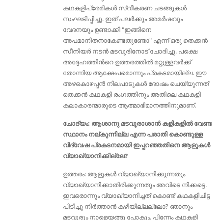
കഥകളിപ്രേമികൾ സ്വീകരണ ചടങ്ങുകള്‍
സംഘടിപ്പിച്ചു. ഇത് പലർക്കും അമർഷവും
വേദനയും ഉണ്ടാക്കി "ഇങ്ങിനെ
അപമാനിതനാകേണ്ടതുണ്ടോ" എന്ന്‌ ഒരു തെക്കന്‍
സീനിയര്‍ നടന്‍ മടവൂരിനോട് ചോദിച്ചു. പക്ഷെ
അദ്ദേഹത്തിൻറെ ഉത്തരത്തിൽ മറ്റുള്ളവർക്ക്
തോന്നിയ ആക്ഷേപമൊന്നും പ്രകടമായില്ല. ഈ
അഴകൊഴപ്പൻ നിലപാടുകൾ ദോഷം ചെയ്യുന്നത്
തെക്കൻ കഥകളി രംഗത്തിനും അതിലെ കഥകളി
കലാകാരന്മാരുടെ ആത്മാഭിമാനത്തിനുമാണ്.
ചോദ്യം: ആശാനു മടവൂരാശാൻ കളികളിൽ വേണ്ട
സ്ഥാനം നല്കുന്നില്ല എന്ന പരാതി കൊണ്ടുള്ള
വിദ്വേഷ പ്രകടനമായി ഇപ്പറഞ്ഞതിനെ ആളുകൾ
വ്യാഖ്യാനിക്കില്ലേ?
ഉത്തരം: ആളുകൾ വ്യാഖ്യാനിക്കുന്നതും
വ്യാഖ്യാനിക്കാതിരിക്കുന്നതും അവിടെ നിക്കട്ടെ.
ഇവരൊന്നും വ്യാഖ്യാനിച്ചത് കൊണ്ട് കഥകളിചിട്ട
പിടിച്ചു നിർത്താൻ കഴിയില്ലല്ലോ? ഞാനും
മടവൂരും നാളെയങ്ങു പോകും. പിന്നേം കഥകളി