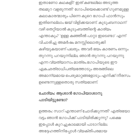
ഇതാണോ കഥകളി? ഇത് കണ്ടല്ലേ അടുത്ത
തലമുറ വളരുന്നത്‌? ഗോപിയെക്കൊണ്ട് ഗുണമുള്ള
കലാകാരന്മാരും പിന്നെ കുറെ ഗോപി ഫാൻസും
ഇതിനെല്ലാം ജയ്‌ വിളിക്കയാണ്. കുടുംബനാഥന്
വഴി തെറ്റിയാൽ കുടുംബത്തിന്റെ കാര്യം
എന്താകും? 'ഉള്ള കഞ്ഞീൽ പാറ്റാ ഇടെണ്ടാ' എന്ന്
വിചാരിച്ചു അമർഷം മനസ്സിലൊതുക്കി
കഴിയുകയാണ് പലരും. അവർ ഭയം കാരണം ഒന്നും
തുറന്നു പറയുന്നില്ല, ഞാൻ തുറന്നു പറയുന്നു
എന്ന വ്യത്യാസം മാത്രം.ഗോപിയുടെ ഈ
ഏകഛത്രാധിപത്യത്തോടും അരങ്ങിലെ
അമാന്യമായ പെരുമാറ്റങ്ങളോടും എനിക്ക് നീരസം
ഉണ്ടെന്നുള്ളതൊരു സത്യമാണ്.
ചോദ്യം: ആശാന്‍ ഗോപിയാശാനു
പാടിയിട്ടുണ്ടോ?
ഉത്തരം: സാറ് എന്താണ് ചോദിക്കുന്നത്? എത്രയോ
വട്ടം ഞാന്‍ ഗോപിക്ക് പാടിയിരിക്കുന്നു? പക്ഷെ
ഇപ്പോള്‍ കുറച്ചുകാലമായി പാടാറില്ല.
അദ്ദേഹത്തിനിപ്പോൾ വ്യക്തിപരമായ