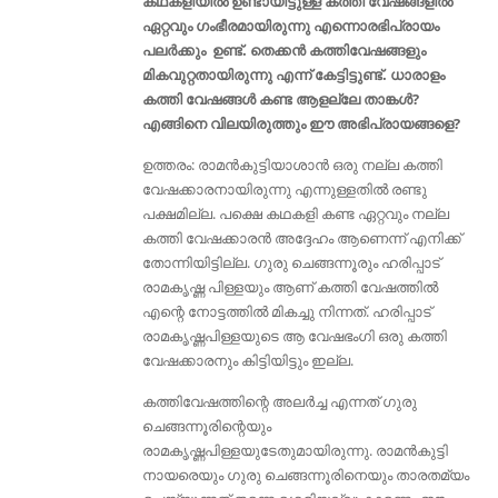
കഥകളിയിൽ ഉണ്ടായിട്ടുള്ള കത്തി വേഷങ്ങളിൽ
ഏറ്റവും ഗംഭീരമായിരുന്നു എന്നൊരഭിപ്രായം
പലർക്കും ഉണ്ട്. തെക്കൻ കത്തിവേഷങ്ങളും
മികവുറ്റതായിരുന്നു എന്ന് കേട്ടിട്ടുണ്ട്. ധാരാളം
കത്തി വേഷങ്ങൾ കണ്ട ആളല്ലേ താങ്കൾ?
എങ്ങിനെ വിലയിരുത്തും ഈ അഭിപ്രായങ്ങളെ?
ഉത്തരം: രാമൻകുട്ടിയാശാൻ ഒരു നല്ല കത്തി
വേഷക്കാരനായിരുന്നു എന്നുള്ളതിൽ രണ്ടു
പക്ഷമില്ല. പക്ഷെ കഥകളി കണ്ട ഏറ്റവും നല്ല
കത്തി വേഷക്കാരൻ അദ്ദേഹം ആണെന്ന് എനിക്ക്
തോന്നിയിട്ടില്ല. ഗുരു ചെങ്ങന്നൂരും ഹരിപ്പാട്
രാമകൃഷ്ണ പിള്ളയും ആണ് കത്തി വേഷത്തിൽ
എന്റെ നോട്ടത്തിൽ മികച്ചു നിന്നത്. ഹരിപ്പാട്
രാമകൃഷ്ണപിള്ളയുടെ ആ വേഷഭംഗി ഒരു കത്തി
വേഷക്കാരനും കിട്ടിയിട്ടും ഇല്ല.
കത്തിവേഷത്തിന്റെ അലർച്ച എന്നത് ഗുരു
ചെങ്ങന്നൂരിന്റെയും
രാമകൃഷ്ണപിള്ളയുടേതുമായിരുന്നു. രാമൻകുട്ടി
നായരെയും ഗുരു ചെങ്ങന്നൂരിനെയും താരതമ്യം