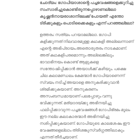
ചോദ്യം: ഗോപിയാശാന്റെ പച്ചവേഷങ്ങളെക്കുറിച്ചു
സംസാരിച്ചുകൊണ്ടിരുന്നപ്പോഴാണല്ലോ
കൃഷ്ണൻനായരാശാനിലേക്ക് പോയത്? എന്തോ
ട്രിക്കുകളും പൊടിക്കൈകളും എന്ന് പറഞ്ഞല്ലോ?
ഉത്തരം: സത്യം പറയാമല്ലോ. ഗോപി
കളിക്കുന്നത് നിലവാരമുള്ള കഥകളി അല്ലെന്നാണ്
എന്റെ അഭിപ്രായം.അതൊരുതരം നാടകമാണ്.
അത് കഥകളിപരമൊന്നും അല്ലെങ്കിലും
ഭാവാഭിനയം കൊണ്ട് ആളുകളെ
സന്തോഷിപ്പിക്കാൻ അയാള്‍ക്ക്‌ കഴിയും. പക്ഷെ
ചില കലാമണ്ഡലം കേമന്മാര്‍ ഗോപിയാണെന്ന്
സ്വയം നടിച്ച് അയാളെ അനുകരിക്കുവാന്‍
ശ്രമിക്കുകയാണ്. അനുകരണം
അസംബന്ധമായാണ് പലപ്പോഴും വന്നു
ഭവിക്കുന്നത്. മര്യാദയ്ക്കു അഭിനയിച്ചു
ഫലിപ്പിക്കാവുന്ന പച്ചവേഷങ്ങള്‍ ഗോപിഭ്രമം മൂലം
ഈ നല്ല കലാകാരന്മാര്‍ അഭിനയിച്ചു
നശിപ്പിക്കുകയാണ്. ഗോപിയുടെ കാലശേഷം ഈ
വേഷങ്ങളെല്ലാം ത്രിശങ്കുസ്വര്‍ഗ്ഗത്തിലാകും
എന്നത് തീര്‍ച്ചയാണ്.