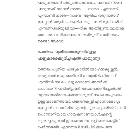
പാടുന്നതാണ് അടുത്ത അബദ്ധം. 'ഭഗവൻ നാരദ'
പാടുന്നത് 'ഭഗവൻ നാരേ ----- നാരദ' എന്നാണ്.
എന്താണീ നാരേ---നാരദ? 'ആരിഹ വരുന്നതാര്'
ഇപ്പോള്‍ 'ആരീ...... ആരിഹ'യും 'ശശി മുഖി വരിക'
എന്നത് 'ശശിമുഖി വാ----രിക' ആയിട്ടുണ്ട്‌.'മലയാള
മനോരമ' വാരികപോലെ 'ശശിമുഖി' വാരികയും
ഉണ്ടോ ആവോ?
ചോദ്യം: പുതിയ തലമുറയിലുള്ള
പാട്ടുകാരെക്കുരിച്ച് എന്ത് പറയുന്നു?
ഉത്തരം: പുതിയ പാട്ടുകാരില്‍ മോഹനകൃഷ്ണൻ,
കോട്ടക്കല്‍ മധു, രാജീവന്‍ നമ്പൂതിരി, വിനോദ്
എന്നിവര്‍ നല്ല പാട്ടുകാരാണ്. അവര്‍ക്ക്
പൊന്നാനി പാടിയിട്ടുണ്ട്. അവരെക്കുറിച്ചോർത്ത്
വളരെ അഭിമാനം തോന്നാറുണ്ട്. നല്ല അച്ചടക്കം
ഉള്ളവരാണ് അവർ. ശങ്കരൻകുട്ടി എന്നോടൊപ്പം
ഇപ്പോൾ പാടാറില്ല. എന്റെ കൂടെയും ശിങ്കിടി പാടി
പൊന്നാനിയായ ഗായകനാണയാൾ.എന്റെ
കൂടെപ്പാടുന്നത് ഇന്നത്തെ കഥകളി മാർക്കെറ്റിന്
ചേർന്നതല്ല എന്നയാൾ ധരിച്ചിരിക്കാം. ഈ