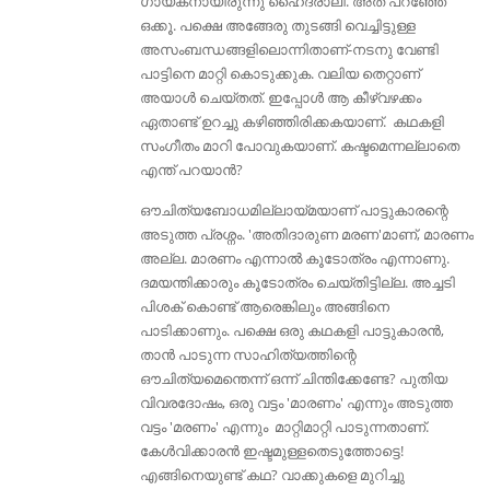
ഗായകനായിരുന്നു ഹൈദരാലി. അത് പറഞ്ഞേ
ഒക്കൂ. പക്ഷെ അങ്ങേരു തുടങ്ങി വെച്ചിട്ടുള്ള
അസംബന്ധങ്ങളിലൊന്നിതാണ്-നടനു വേണ്ടി
പാട്ടിനെ മാറ്റി കൊടുക്കുക. വലിയ തെറ്റാണ്
അയാൾ ചെയ്തത്. ഇപ്പോള്‍ ആ കീഴ്വഴക്കം
ഏതാണ്ട് ഉറച്ചു കഴിഞ്ഞിരിക്കകയാണ്. കഥകളി
സംഗീതം മാറി പോവുകയാണ്. കഷ്ടമെന്നല്ലാതെ
എന്ത് പറയാന്‍?
ഔചിത്യബോധമില്ലായ്മയാണ് പാട്ടുകാരന്റെ
അടുത്ത പ്രശ്നം. 'അതിദാരുണ മരണ'മാണ്, മാരണം
അല്ല. മാരണം എന്നാല്‍ കൂടോത്രം എന്നാണു.
ദമയന്തിക്കാരും കൂടോത്രം ചെയ്തിട്ടില്ല. അച്ചടി
പിശക് കൊണ്ട് ആരെങ്കിലും അങ്ങിനെ
പാടിക്കാണും. പക്ഷെ ഒരു കഥകളി പാട്ടുകാരന്‍,
താന്‍ പാടുന്ന സാഹിത്യത്തിന്റെ
ഔചിത്യമെന്തെന്ന് ഒന്ന് ചിന്തിക്കേണ്ടേ? പുതിയ
വിവരദോഷം, ഒരു വട്ടം 'മാരണം' എന്നും അടുത്ത
വട്ടം 'മരണം' എന്നും മാറ്റിമാറ്റി പാടുന്നതാണ്.
കേൾവിക്കാരൻ ഇഷ്ടമുള്ളതെടുത്തോട്ടെ!
എങ്ങിനെയുണ്ട് കഥ? വാക്കുകളെ മുറിച്ചു