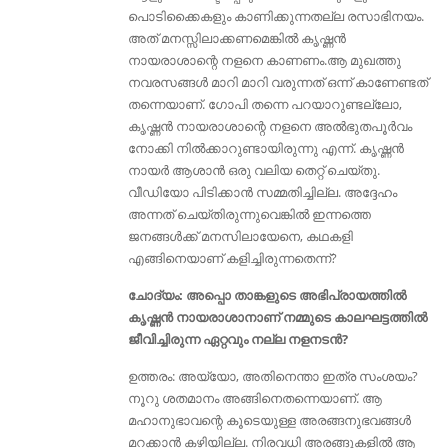
പൊടിക്കൈകളും കാണിക്കുന്നതല്ല രസാഭിനയം.
അത് മനസ്സിലാക്കണമെങ്കിൽ കൃഷ്ണൻ
നായരാശാന്റെ നളനെ കാണണം.ആ മുഖത്തു
നവരസങ്ങൾ മാറി മാറി വരുന്നത് ഒന്ന് കാണേണ്ടത്
തന്നെയാണ്. ഗോപി തന്നെ പറയാറുണ്ടല്ലോ,
കൃഷ്ണൻ നായരാശാന്റെ നളനെ അൽഭുതപൂർവം
നോക്കി നിൽക്കാറുണ്ടായിരുന്നു എന്ന്. കൃഷ്ണന്‍
നായര്‍ ആശാന്‍ ഒരു വലിയ തെറ്റ് ചെയ്തു.
വീഡിയോ പിടിക്കാന്‍ സമ്മതിച്ചില്ല. അദ്ദേഹം
അന്നത് ചെയ്തിരുന്നുവെങ്കില്‍ ഇന്നത്തെ
ജനങ്ങള്‍ക്ക്‌ മനസിലായേനെ, കഥകളി
എങ്ങിനെയാണ് കളിച്ചിരുന്നതെന്ന്?
ചോദ്യം: അപ്പൊ താങ്കളുടെ അഭിപ്രായത്തിൽ
കൃഷ്ണൻ നായരാശാനാണ് നമ്മുടെ കാലഘട്ടത്തിൽ
ജീവിച്ചിരുന്ന ഏറ്റവും നല്ല നളനടൻ?
ഉത്തരം: അയ്യോ, അതിനെന്താ ഇത്ര സംശയം?
നൂറു ശതമാനം അങ്ങിനെതന്നെയാണ്. ആ
മഹാനുഭാവന്റെ കൂടെയുള്ള അരങ്ങനുഭവങ്ങൾ
മറക്കാൻ കഴിയില്ല. നിരവധി അരങ്ങുകളിൽ ആ