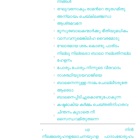
നിങ്ങള്‍
രഘുവരനാകും രാമന്‍റെ തുരഗമിതു
അന്യായം ചെയ്കിലഞ്ജസാ
ആശ്രമവനേ
ഭൂസുരബാലകന്മാര്‍ക്കു ഭീതിയുമധികം
വാസവനുമെങ്കിലിഹ വൈരമോടു
ഘോരമായ ശരം കൊണ്ടു പാരിടം
നില്ലു നില്ലെടാ ബാലാ നല്ലതിനല്ല
ഹേളനം
പോരും പോരും നിന്നുടെ വീരവാദം
ദാശരഥിയുടയവാജിയെ
ബാലനെന്നുള്ള നാമം ചൊല്ലീടരുതേ
ആരെടാ
ബാലനെപ്പിടിച്ചുകൊണ്ടുപോകുന്ന
കഷ്ടമാകിയ കര്‍മ്മം ചെയ്തതിനിഹതവ
ചിന്തനം കൂടാതെ നീ
സൈന്ധവമിതുതന്നെ
‹
up
നിന്‍
നീലജലരുഹദളലോചനയുഗള
പാദാംഭോരുഹം