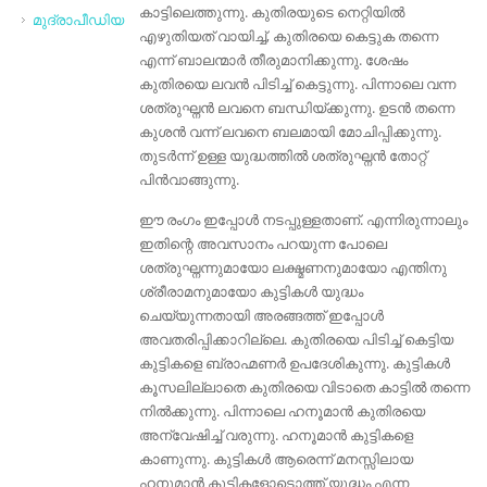
കാട്ടിലെത്തുന്നു. കുതിരയുടെ നെറ്റിയിൽ
മുദ്രാപീഡിയ
എഴുതിയത് വായിച്ച്, കുതിരയെ കെട്ടുക തന്നെ
എന്ന് ബാലന്മാർ തീരുമാനിക്കുന്നു. ശേഷം
കുതിരയെ ലവൻ പിടിച്ച് കെട്ടുന്നു. പിന്നാലെ വന്ന
ശത്രുഘ്നൻ ലവനെ ബന്ധിയ്ക്കുന്നു. ഉടൻ തന്നെ
കുശൻ വന്ന് ലവനെ ബലമായി മോചിപ്പിക്കുന്നു.
തുടർന്ന് ഉള്ള യുദ്ധത്തിൽ ശത്രുഘ്നൻ തോറ്റ്
പിൻവാങ്ങുന്നു.
ഈ രംഗം ഇപ്പോൾ നടപ്പുള്ളതാണ്. എന്നിരുന്നാലും
ഇതിന്റെ അവസാനം പറയുന്ന പോലെ
ശത്രുഘ്നന്നുമായോ ലക്ഷ്മണനുമായോ എന്തിനു
ശ്രീരാമനുമായോ കുട്ടികൾ യുദ്ധം
ചെയ്യുന്നതായി അരങ്ങത്ത് ഇപ്പോൾ
അവതരിപ്പിക്കാറില്ലെ. കുതിരയെ പിടിച്ച് കെട്ടിയ
കുട്ടികളെ ബ്രാഹ്മണർ ഉപദേശികുന്നു. കുട്ടികൾ
കൂസലില്ലാതെ കുതിരയെ വിടാതെ കാട്ടിൽ തന്നെ
നിൽക്കുന്നു. പിന്നാലെ ഹനൂമാൻ കുതിരയെ
അന്വേഷിച്ച് വരുന്നു. ഹനൂമാൻ കുട്ടികളെ
കാണുന്നു. കുട്ടികൾ ആരെന്ന് മനസ്സിലായ
ഹനൂമാൻ കുട്ടികളോടൊത്ത് യുദ്ധം എന്ന