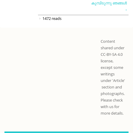
കുമ്പിടുന്നു ഞങ്ങള്‍
›
1472 reads
Content
shared under
CC-BY-SA 4.0
license,
except some
writings
under 'Article'
section and
photographs.
Please check
with us for
more details.