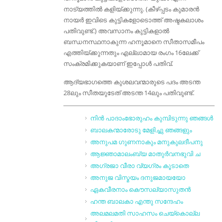
നാട്യത്തിൽ കളിയ്ക്കുന്നു. (കീഴ്പ്പടം കുമാരൻ
നായർ ഇവിടെ കുട്ടികളോടൊത്ത് അഷ്ടകലാശം
പതിവുണ്ട്.) അവസാനം കുട്ടികളാൽ
ബന്ധനസ്ഥനാകുന്ന ഹനൂമാനെ സീതാസമീപം
എത്തിയ്ക്കുന്നതും എല്ലാമായ രംഗം 16ലേക്ക്
സംക്രമിക്കുകയാണ് ഇപ്പോൾ പതിവ്.
ആദ്യഭാഗത്തെ കുശലവന്മാരുടെ പദം അടന്ത
28ലും സീതയുടേത് അടന്ത 14ലും പതിവുണ്ട്.
നിന്‍ പാദാംഭോരുഹം കുമ്പിടുന്നു ഞങ്ങള്‍
ബാലകന്മാരോടു മേളിച്ചു ഞങ്ങളും
അനുപമ ഗുണനാകും മനുകുലദീപനു
ആജ്ഞാമാലംബ്യ മാതുര്‍വനഭുവി ച
അഗ്രജാ വീരാ വ്യഗ്രം കൂടാതെ
അനുജ വിസ്മയം ദനുജമായയോ
ഏകവീരനാം കൌസല്യാസുതന്‍
ഹന്ത ബാലകാ എന്തു സന്ദേഹം
അലമലമതി സാഹസം ചെയ്കൊല്ല