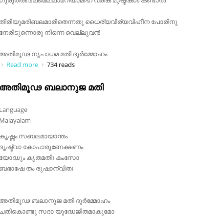
തിരിയുമരിബലമാരിതെന്നതു ധൈര്യവീര്യവിഹീന പോരിനു
നേരിടുന്നൊരു നിന്നെ വെല്ലുവൻ
അതിമൂഢ നൃപാധമ മതി ദുർമ്മോഹം
Read more
about നരപാലവര ഘോരം പൊരുതുവിരുതുകൾ
734 reads
അതിമൂഢ ബലാനുജ മതി
Language
Malayalam
കൃഷ്ണം സബലമായാന്തം
ദൃഷ്ട്വാ കോപാരുണേക്ഷണം
യോദ്ധും കൃതമതിഃ കംസോ
ബഭാഷേ തം രുഷാന്വിതഃ
അതിമൂഢ ബലാനുജ മതി ദുർമ്മോഹം
ചതികൊണ്ടു സദാ യുദ്ധേജിതമാകുമോ