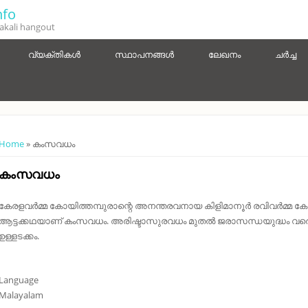
fo
kali hangout
വ്യക്തികൾ
സ്ഥാപനങ്ങൾ
ലേഖനം
ചർച്ച
You are here
Home
» കംസവധം
കംസവധം
കേരളവർമ്മ കോയിത്തമ്പുരാന്റെ അനന്തരവനായ കിളിമാനൂർ രവിവർമ്മ കോയി
ആട്ടക്കഥയാണ് കംസവധം. അരിഷ്ടാസുരവധം മുതൽ ജരാസന്ധയുദ്ധം വരെയ
ഉള്ളടക്കം.
Language
Malayalam