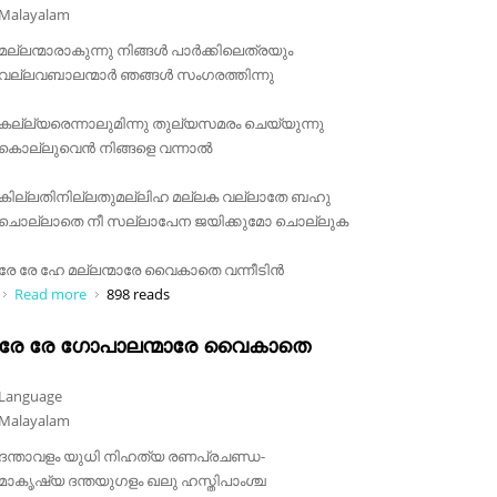
Malayalam
മല്ലന്മാരാകുന്നു നിങ്ങൾ പാർക്കിലെത്രയും
വല്ലവബാലന്മാർ ഞങ്ങൾ സംഗരത്തിന്നു
കല്ല്യരെന്നാലുമിന്നു തുല്യസമരം ചെയ്യുന്നു
കൊല്ലുവെൻ നിങ്ങളെ വന്നാൽ
കില്ലതിനില്ലതുമല്ലിഹ മല്ലക വല്ലാതേ ബഹു
ചൊല്ലാതെ നീ സല്ലാപേന ജയിക്കുമോ ചൊല്ലുക
രേ രേ ഹേ മല്ലന്മാരേ വൈകാതെ വന്നീടിൻ
Read more
about മല്ലന്മാരാകുന്നു നിങ്ങൾ
898 reads
രേ രേ ഗോപാലന്മാരേ വൈകാതെ
Language
Malayalam
ദന്താവളം യുധി നിഹത്യ രണപ്രചണ്ഡ-
മാകൃഷ്യ ദന്തയുഗളം ഖലു ഹസ്തിപാംശ്ച