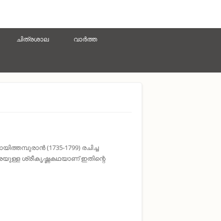
ചിത്രശാല
വാർത്ത
ത്തമ്പുരാൻ (1735-1799) രചിച്ച
ുള്ള ശ്രീകൃഷ്ണകഥയാണ് ഇതിന്റെ