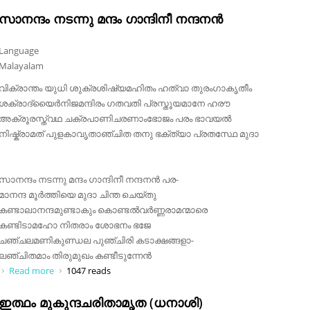
സാനന്ദം നടന്നു മന്ദം ഗാന്ദിനീ നന്ദനൻ
Language
Malayalam
വിക്രാന്തം യുധി ശുക്രശിഷ്യമഹിതം ഹത്വാ തുരംഗാകൃതീം
ശക്രാദ്യൈർനിജമന്ദിരം ഗതവതി പ്രസ്തൂയമാനേ ഹരൗ
അക്രൂരസ്ത്വഥ ചക്രപാണിചരണാംഭോജം പരം ഭാവയൽ
നിഷ്ക്രാമത് പുളകാവൃതാഞ്ചിത തനു ഭക്ത്യാ പ്രതസ്ഥേ മുദാ
സാനന്ദം നടന്നു മന്ദം ഗാന്ദിനീ നന്ദനൻ പര-
മാനന്ദ മൂർത്തിയെ മുദാ ചിന്ത ചെയ്തു
കണ്ടാലാനന്ദമുണ്ടാകും കൊണ്ടൽവർണ്ണരാമന്മാരെ
കണ്ടിടാമഹോ നിതരാം ശോഭനം ഭജേ
ചഞ്ചലമണികുണ്ഡല പുഞ്ചിരി കടാക്ഷങ്ങളാ-
ലഞ്ചിതമാം തിരുമുഖം കണ്ടീടുന്നേൻ
Read more
about സാനന്ദം നടന്നു മന്ദം ഗാന്ദിനീ നന്ദനൻ
1047 reads
ഇത്ഥം മുകുന്ദചരിതാമൃത (ധനാശി)