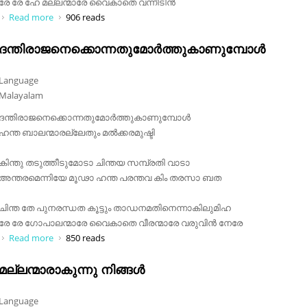
രേ രേ ഹേ മല്ലന്മാരേ വൈകാതെ വന്നീടിൻ
Read more
about വേണ്ട ദുർമ്മദം ചാണൂര മുഷ്ടിക
906 reads
ദന്തിരാജനെക്കൊന്നതുമോർത്തുകാണുമ്പോൾ
Language
Malayalam
ദന്തിരാജനെക്കൊന്നതുമോർത്തുകാണുമ്പോൾ
ഹന്ത ബാലന്മാരല്ലേതും മൽക്കരമുഷ്ടി
കിന്തു തടുത്തീടുമോടാ ചിന്തയ സമ്പ്രതി വാടാ
അന്തരമെന്നിയേ മൂഢാ ഹന്ത പരന്തവ കിം തരസാ ബത
ചിന്ത തേ പുനരന്ധത കൂട്ടും താഡനമതിനെന്നാകിലുമിഹ
രേ രേ ഗോപാലന്മാരേ വൈകാതെ വീരന്മാരേ വരുവിൻ നേരേ
Read more
about ദന്തിരാജനെക്കൊന്നതുമോർത്തുകാണുമ്പോൾ
850 reads
മല്ലന്മാരാകുന്നു നിങ്ങൾ
Language