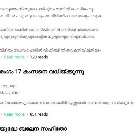
കെടുതാം നിന്നുടെ ധാർഷ്ട്യം ഝടിതി പൊടിപെടു-
മടവിചര പടുപടുവാകും മമ വീര്യമിഹ കണ്ടാലും ചടുല
ചാടിവന്നാകിൽ ഞൊടിയിടയിൽ അടികൂടുമൻപൊടു
ദുഷ്ടദുഷ്ട നികൃഷ്ടചേഷ്ടിത ധൃഷ്ടകഷ്ടനരിഷ്ടനല്ലഹം
വിദിതം മാധവ പോരിൽ വിഹിതമിതി തവ മതിയിലതിമദ-
Read more
about അതിമൂഢ ബലാനുജ മതി
720 reads
രംഗം 17 കംസനെ വധിയ്ക്കുന്നു
Language
Malayalam
മല്ലന്മാരേയും കൊന്ന ബലരാമശ്രീകൃഷ്ണന്മാർ കംസനെയും വധിക്കുന്നു.
Read more
about രംഗം 17 കംസനെ വധിയ്ക്കുന്നു
851 reads
യുദ്ധേ ബലേന സഹിതോ