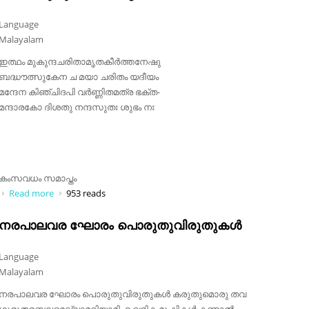
Language
Malayalam
ഇത്ഥം മുകുന്ദചരിതാമൃതകീർത്തനേഷു
ബദ്ധൗത്സുകേന ച മയാ ചരിതം യദീയം
മന്ദേന കിഞ്ചിദപി വർണ്ണിതമത്ര ഭക്ത-
മന്ദാരകോ ദിശതു നന്ദസുതഃ ശുഭം നഃ
കംസവധം സമാപ്തം
Read more
about ഇത്ഥം മുകുന്ദചരിതാമൃത (ധനാശി)
953 reads
നരപാലവര ഘോരം പൊരുതുവിരുതുകൾ
Language
Malayalam
നരപാലവര ഘോരം പൊരുതുവിരുതുകൾ കരുതുമൊരു തവ
ഗുരുതരബലമെല്ലാമറിയാമിഹ വരിക മുഷ്ടികൾ കണ്ടാൽ