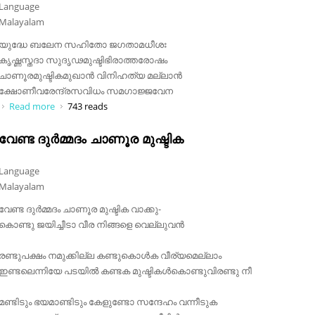
Language
Malayalam
യുദ്ധേ ബലേന സഹിതോ ജഗതാമധീശഃ
കൃഷ്ണസ്തദാ സുദൃഢമുഷ്ടിഭിരാത്തരോഷം
ചാണൂരമുഷ്ടികമുഖാൻ വിനിഹത്യ മല്ലാൻ
ക്ഷോണീവരേന്ദ്രസവിധം സമഗാജ്ജവേന
Read more
about യുദ്ധേ ബലേന സഹിതോ
743 reads
വേണ്ട ദുർമ്മദം ചാണൂര മുഷ്ടിക
Language
Malayalam
വേണ്ട ദുർമ്മദം ചാണൂര മുഷ്ടിക വാക്കു-
കൊണ്ടു ജയിച്ചീടാ വീര നിങ്ങളെ വെല്ലുവൻ
രണ്ടുപക്ഷം നമുക്കില്ല കണ്ടുകൊൾക വീര്യമെല്ലാം
ഇണ്ടലെന്നിയേ പടയിൽ കണ്ടക മുഷ്ടികൾകൊണ്ടുവിരണ്ടു നീ
മണ്ടിടും ഭയമാണ്ടിടും കേളുണ്ടോ സന്ദേഹം വന്നീടുക