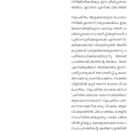
നിർമ്മിതികൾക്കും ഈ ശില്പ്പശാല 
അർഥം. ഇവിടെ എനിക്ക് ചില അഭിപ്
നളചരിതം ആട്ടക്കഥയുടെ രംഗഭാഷ
നിർമ്മിച്ചതെന്ന് നമുക്കെല്ലാം ഇപ
ലേഖനങ്ങളിലൂടെ പലവട്ടം അത് പറഞ്ഞിട
ശില്പ്പശാല സംഘടിപ്പിക്കുമ്പോൾ ആ
പൂർവസൂരികളൊക്കെ എന്താണ് ചെയ്തു 
കർക്കശമായി വിലയിരുത്തി അതിൽ
മാറ്റങ്ങൾ വരുത്തേണ്ടതുണ്ടെന്നു വസ്ത
പരിശോധിക്കയായിരുന്നു. 'അരങ്ങിൽ
പറഞ്ഞാൽ അതിന്റെ അർഥം 'അരങ്ങിൽ 
എന്നല്ലല്ലോ? അരങ്ങത്തു ഇന്ന് പ
പതിറ്റാണ്ടുകൾ അവതരിപ്പിച്ച കലാകാരന്മ
അവരോടു ഒരന്വേഷണം നടത്തേണ്ടിയ
വിളിയിൽ കൂടി തന്നെ വേണ്ട വിവരങ്ങ
ചോദ്യം, നളചരിതം പോലെ ജനപ്രിയ
'ചരിത്രപരമായ ഘടനാവ്യത്യാസം' ഉ
ആരാനെന്നതാണ്. നളചരിത പരിഷ്ക്
ഗൌരവമേറിയ ഒരു വിഷയം ആണ് ഉദ
വിഷയത്തിൽ പ്രാഗത്ഭ്യം തെളിയിച്ചി
സാഹിത്യപ്രമുഖരും നല്ല പ്രേക്ഷക
ശിൽപ്പികളും കേരളകലാമണ്ഡലം പോലെ
സ്ഥാപനത്തിന്റെ മേൽനോട്ടത്തിൽ ദി