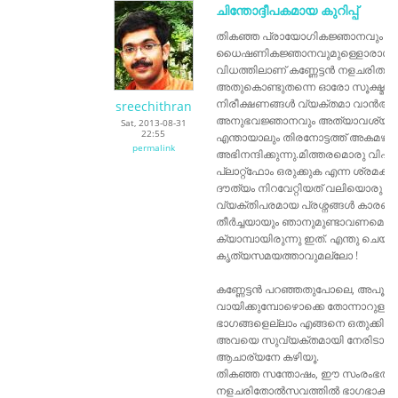
ചിന്തോദ്ദീപകമായ കുറിപ്പ്
തികഞ്ഞ പ്രായോഗികജ്ഞാനവും
ധൈഷണികജ്ഞാനവുമുള്ളൊരാൾക്കു 
വിധത്തിലാണ് കണ്ണേട്ടൻ നളചരിതത്തെ
അതുകൊണ്ടുതന്നെ ഓരോ സൂക്ഷ്മാംശ
നിരീക്ഷണങ്ങൾ വ്യക്തമാ വാൻഅതാ
sreechithran
അനുഭവജ്ഞാനവും അത്യാവശ്യമാ
Sat, 2013-08-31
22:55
എന്തായാലും തിരനോട്ടത്ത് അകമഴിഞ
permalink
അഭിനന്ദിക്കുന്നു.മിത്തരമൊരു വിപ
പ്ലാറ്റ്‌ഫോം ഒരുക്കുക എന്ന ശ്രമ
ദൗത്യം നിറവേറ്റിയത് വലിയൊരു കാര്
വ്യക്തിപരമായ പ്രശ്നങ്ങൾ കാരണം എ
തീർച്ചയായും ഞാനുമുണ്ടാവണമെന്ന
ക്യാമ്പായിരുന്നു ഇത്. എന്തു ചെയ്യാം,
കൃത്യസമയത്താവുമല്ലോ !
കണ്ണേട്ടൻ പറഞ്ഞതുപോലെ, അപൂർ
വായിക്കുമ്പോഴൊക്കെ തോന്നാറു
ഭാഗങ്ങളെല്ലാം എങ്ങനെ ഒതുക്കിപ്
അവയെ സുവ്യക്തമായി നേരിടാൻ
ആചാര്യനേ കഴിയൂ.
തികഞ്ഞ സന്തോഷം, ഈ സംരംഭത്തിലു
നളചരിതോൽസവത്തിൽ ഭാഗഭാക്കാവ