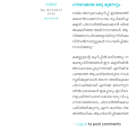
nikhil
ഗൗരവമായ ഒരു മുന്നേറ്റം
Sat, 2013-08-31
നല്ല അനുഭവക്കുറിപ്പ്. ഇത്തരത്തിലു
22:02
permalink
കലാന്വേഷണസംഘം രൂപികരിച്ചതിനു
കളരി പ്രാവർത്തികമാക്കാൻ ശ്രമിക്ക
അകമഴിഞ്ഞ അഭിനന്ദനങ്ങൾ. ആ 4
വിജ്ഞാനപ്രദങ്ങളായിരുന്നിരിക്കണം
വിദ്വൽസദസ്സുകൾ സംഘടിപ്പിക്കാൻ 
സാധിക്കട്ടെ !
കണ്ണേട്ടന്റെ കുറിപ്പിൽ ഒരിടത്തു
കണ്ടുപിടിത്തങ്ങൾ ഈ കളരിയിൽ ഉണ്
അവകാശപ്പെടുന്നതായി എനിക്ക് തോന
പണ്ടത്തെ ആചാര്യന്മാരുടെ സംഭാ
സ്മരിക്കുമ്പോൾ തന്നെ അതിലുമെ
പ്രസക്തമായി എനിക്ക് തോന്നുന്നത്
ശിൽപശാലകൾ ഇപ്പോഴും ഇവിടെ ഉണ്ടാ
നളചരിതസംബന്ധമായ ഒരു വിപുലമായ
ഗൗരവത്തോടെ, പ്രാവർത്തികമാക്
പരിശ്രമിക്കുന്നു എന്ന കാര്യം തന്
അത്യധികം ആഹ്ലാദിപ്പിക്കേണ്ടതല്ല
Log in
to post comments