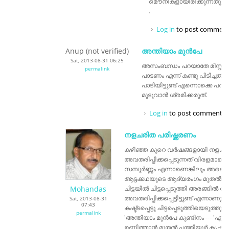
മൌനികളായിരിക്കുന്നതു ക
.
Log in
to post comment
Anup (not verified)
അന്തിയാം മുൻപേ
Sat, 2013-08-31 06:25
അസംബന്ധം പറയാതേ മിസ്റ്റർ
permalink
പാടണം എന്ന് കണ്ടു പിടിച്ചത
പാടിയിട്ടുണ്ട് എന്നൊക്കെ പ
മൂടുവാൻ ശ്രമിക്കരുത്.
Log in
to post comments
നളചരിത പരിഷ്ക്കരണം
കഴിഞ്ഞ കുറെ വർഷങ്ങളായി നളചരിത
അവതരിപ്പിക്കപ്പെടുന്നത് വിരളമാനെ
സമ്പൂർണ്ണം എന്നാണെങ്കിലും അരങ്
ആട്ടക്കഥയുടെ ആദ്യരംഗം മുതൽ
Mohandas
ചിട്ടയിൽ ചിട്ടപ്പെടുത്തി അരങ്ങിൽ 
അവതരിപ്പിക്കപ്പെട്ടിട്ടുണ്ട് എന്നാണ
Sat, 2013-08-31
07:43
കഷ്ട്ടപ്പെട്ടു ചിട്ടപ്പെടുത്തിയെടുത്
permalink
'അന്തിയാം മുൻപേ കുണ്ടിനം --- 'എ
ഉണ്ണിത്താൻ മുതൽ പത്തിയൂർ കൃഷ്ണപിള