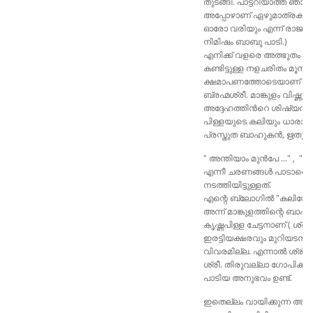
തുടങ്ങി. പാട്ടറിയാത്ത ഞാന
അപ്പോഴാണ്‌ ഏഴുമാത്രകള
ഓരോ വരിയും എന്ന് രാജാനന്ദന
നിമിഷം ബാബു പാടി.)
എനിക്ക് വളരെ അത്ഭുതം തോന
കണ്ടിട്ടുള്ള നളചരിതം മൂന
ക്ഷമാപണത്തോടെയാണ് അവസാന
ബ്രഹ്മശ്രീ. മാങ്കുളം വിഷ്
അദ്ദേഹത്തിൻറെ ശിഷ്യൻ ശ
പിള്ളയുടെ കലിയും ധാരാളം ക
പ്രസ്തുത ബാഹുകൻ, ഋതുപർ
" അന്തിയാം മുൻപേ ..." , 
എന്നീ ചരണങ്ങൾ പാടാത
നടത്തിയിട്ടുള്ളത്.
എന്റെ ബ്ലോഗിൽ "കലിയോട്ടം" 
അന്ന് മാങ്കുളത്തിന്റെ ബാഹ
കൃഷ്ണപിള്ള ചേട്ടനാണ് ( ശ്രീ
ഇരട്ടിയക്ഷരവും മുറിയടന്തയ
വിവരമില്ല. എന്നാൽ ശ്രീ. ന
ശ്രീ. തിരുവല്ലാ ഗോപിക്ക
പാടിയ അനുഭവം ഉണ്ട്.
ഇതെല്ലം വായിക്കുന്ന അന