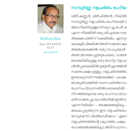
സമ്പൂർണ്ണ നളചരിതം ഭംഗിയായ
ശ്രീ.കണ്ണൻ, ശ്രീചിത്രൻ, നിഖിൽ: വ
സമ്പൂർണ്ണ നളചരിതം ഭംഗിയായി അവത
യോഗ്യതയുള്ളവർ കുറച്ചു പേർ കൂടി 
എന്ന നിലയിൽ ഒരു ശിപ്പശാല നടത്
Mohandas
ആക്ഷേപത്തിന് വകയില്ല, എന്നുത
കഥകളിപ്രേമിക്ക് അത് സന്തോഷകര
Sun, 2013-09-01
13:31
അല്ലായെങ്കിൽ, ഒരു സഹൃദയൻ ഫേ
permalink
അഭിപ്രായപ്പെട്ടതുപോലെ, വാഴേങ്
ശൈലിയിലുള്ള ഒരു വേറിട്ട നളചരിത
ശിൽപ്പശാലയിൽ ഉദ്ദേശിച്ചതെങ്കിൽ 
സന്തോഷമേ ഉള്ളൂ. നളചരിതത്തിന്റെ
ഉണ്ടാകുന്നത് നല്ലതല്ലേ? പക്ഷെ '
നേതൃത്വത്തില്‍ നടന്നചരിത്രസ
രംഗസംവിധാനശില്‍പശാലയില്‍ ----
നിറഞ്ഞതുമായ ഒരു രംഗസം‍വിധാന
ഒഴിവാക്കപ്പെട്ട രംഗങ്ങള്‍ക്ക് ഇതിനും മ
എന്നറിയില്ല --- അക്ഷരങ്ങളിലും ചലച
രേഖപ്പെടുത്തുന്ന ഈ നളചരിതരംഗസ
നേടുമെന്ന് പ്രത്യാശിക്കാം'' എന്
നളചരിതത്തിന്റെ (കുറഞ്ഞ പക്ഷം അ
രംഗങ്ങല്ക്കെങ്കിലും) അടിസ്ഥാന