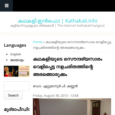
Skip to main content
കഥകളി.ഇൻഫൊ | Kathakali.info
കളിയറിവുകളുടെ തിരമൊഴി | The internet Kathakali hangout
You are here
Home
» കഥകളിയുടെ സൌന്ദര്യസാരം വെളിപ്പെട്ട
Languages
നളചരിതത്തിന്റെ അരങ്ങൊരുക്കം
English
കഥകളിയുടെ സൌന്ദര്യസാരം
മലയാളം
വെളിപ്പെട്ട നളചരിതത്തിന്റെ
അരങ്ങൊരുക്കം
Search form
Search
ഡോ. ഏറ്റുമാനൂര്‍ പി. കണ്ണന്‍
Friday, August 30, 2013 - 13:58
മുദ്രാപീഡിയ