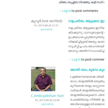
ചിത്തം തൃപ്ത്യാ നിറഞ്ഞൂ, കളി നഹി പറ
Log in
to post comments
കുറൂർ (not verified)
നളചരിതം ആട്ടക്കഥ ഇനി
Fri, 2013-08-30 21:51
നളചരിതം ആട്ടക്കഥ ഇനിയും 
permalink
കിടക്കുന്നു .വാസുവേട്ടന്റെ ബ
ഉപയോഗപ്പെടുത്തനുണ്ട് മുന്പു
വിജയിച്ചിട്ടുണ്ട് അതും കാണ
സൂചിപ്പിച്ച പദം ഹൈദരാലി താളത
ഞാനും അതിന് സഹായിച്ചിട്ടുണ
Log in
to post comments
അന്തി-യാം മുമ്പേ-കുണ്ഡ
(എങ്ങനെയൊക്കെ ശ്രമിച്ചിട്ട
ഭാഗം താളത്തില്‍ ഒതുങ്ങുന
മുറിയടന്ത താളം മാറ്റുന്നതി
വരികള്‍ താളത്തിലൊതുങ്ങി
താളത്തിലാകുമെന്ന പ്രതീക്
C.Ambujakshan Nair
ചൊല്ലിയാട്ടം നിര്‍ത്തി. ഈ 
Fri, 2013-08-30 22:08
അവിടെയുള്ളവര്‍ ഓരോരുത്
permalink