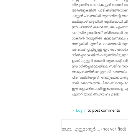
തിരുവല്ല ഗോപിക്കുട്ടൻ നായർ 
അരങ്ങുകളിൽ പാടിക്കഴിഞ്ഞതാണ്. 
കണ്ണൻ പറഞ്ഞിരിക്കുന്നതിന്റെ അർഥ
കല്ലുവഴിചിട്ടയിൽ ആദ്യമായി ചിട്ട
ഈ പദങ്ങൾ കലാമണ്ഡലം എംബ്രാന്
പാടിയിരുന്നല്ലോ? ശ്രീമാന്മാർ ഗുരു ക
ശങ്കരൻ നമ്പൂതിരി, കലാമണ്ഡലം കൃഷ്
നമ്പൂതിരി എന്നീ മഹാരഥന്മാർ നൂറ
അവതരിപ്പിച്ചിട്ടുള്ള ഈ രംഗങ്ങൾക്
ശിൽപ്പശാലയിൽ വരുത്തിയിട്ടുള്ള
ഉണ്ട്. കൃഷ്ണൻ നായർ ആശാന്റെ ശിഷ
ഈ ശിൽപ്പശാലയിലെ സജീവ സാന്നിധ
അദ്ദേഹത്തിൻറെ ഈ വിഷയത്തിലുള്
പ്രസക്തിയുണ്ട്. അതുപോലെ ആശാന
ശ്രീ. തോന്നക്കൽ പീതാംബരനും മാങ്
ഈ നളചരിത പരിഷ്ക്കരണങ്ങളെ എങ്ങ
എന്നറിയാൻ ആഗ്രഹം ഉണ്ട്.
Log in
to post comments
ഡോ. ഏറ്റുമാനൂർ ... (not verified)