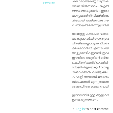
ചില വിരലിലെണ്ണാവുന്ന തെക്
permalink
വടക്ക് ശീതസമരം പടച്ചുണ്ടാക്കി
അരങ്ങൊരുക്കാൻ പറ്റുമോ എന്
വാസ്തവത്തിൽ വിമര്ശിക്കേണ്ടി
ചിട്ടയായി അഭ്യസനം നടത്
ചെയ്യേണ്ടതെന്ന് ഇവർക്ക് ഇനി
വടക്കുള്ള കലാകാരന്മാരെ വേ
വടക്കുള്ളവർക്ക് പൊതുവെ 
വിരളിലെണ്ണാവുന്ന ചിലർ തെക
കലാകാരന്മാർ എന്ത് ചെയ്ത
വാഴ്ത്തുമൊഴികളുമായി ഇറങ്
ഈയിടെ ഒയൂരിന്റെ ബ്രാഹ്മണൻ 
ചെയ്തത് കണ്ടിട്ട് ഇവരിൽ ചി
ശ്രദ്ധിചിട്ടുണ്ടാകും ! വാസ
'ബ്രാഹ്മണൻ' കണ്ടിട്ടില്ല.
കഥകളി അഭ്യസിക്കാതെ വെറ
ബ്രാഹ്മണൻ മൂന്നു തവണ കണ്
ഭേദമായി ആ വേഷം ചെയ്യാൻ പ
ഇത്തരത്തിലുള്ള ആളുകൾ വെ
ഉണ്ടാക്കുന്നതാണ് .
Log in
to post comment