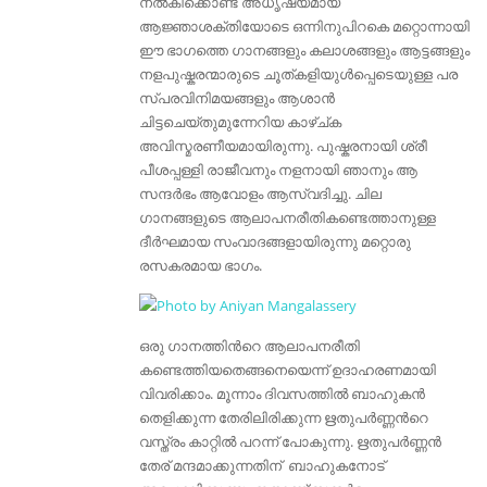
നല്‍കിക്കൊണ്ട് അധൃഷ്യമായ
ആജ്ഞാശക്തിയോടെ ഒന്നിനുപിറകെ മറ്റൊന്നായി
ഈ ഭാഗത്തെ ഗാനങ്ങളും കലാശങ്ങളും ആട്ടങ്ങളും
നളപുഷ്കരന്മാരുടെ ചൂത്കളിയുള്‍പ്പെടെയുള്ള പര
‍സ്പരവിനിമയങ്ങളും ആശാന്‍
ചിട്ടചെയ്തുമുന്നേറിയ കാഴ്ച്ക
അവിസ്മരണീയമായിരുന്നു. പുഷ്കരനായി ശ്രീ
പീശപ്പള്ളി രാജീവനും നളനായി ഞാനും ആ
സന്ദര്‍ഭം ആവോളം ആസ്വദിച്ചു. ചില
ഗാനങ്ങളുടെ ആലാപനരീതികണ്ടെത്താനുള്ള
ദീര്‍ഘമായ സംവാദങ്ങളായിരുന്നു മറ്റൊരു
രസകരമായ ഭാഗം.
ഒരു ഗാനത്തിന്‍റെ ആലാപനരീതി
കണ്ടെത്തിയതെങ്ങനെയെന്ന് ഉദാഹരണമായി
വിവരിക്കാം. മൂന്നാം ദിവസത്തില്‍ ബാഹുകന്‍
തെളിക്കുന്ന തേരിലി‍രിക്കുന്ന ഋതുപര്‍ണ്ണന്‍റെ
വസ്ത്രം കാറ്റില്‍ പറന്ന് പോകുന്നു. ഋതുപര്‍ണ്ണന്‍
തേര്‌ മന്ദമാക്കുന്നതിന്‌ ബാഹുകനോട്