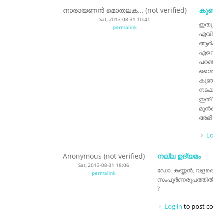
നാരായണന്‍ മൊതലക... (not verified)
കുഞ്ച
Sat, 2013-08-31 10:41
ഇതുവര
permalink
എവിടെയ
ആര്‍ക്
എന്നൊന്
പറഞ്ഞത
ശൈലിയി
കുഞ്ചു
നടക്കാ
ഇത്? ത
മുന്‍ക
അഭിനന്
Log 
Anonymous (not verified)
നല്ല ഉദ്യമം
Sat, 2013-08-31 18:06
ഡോ. കണ്ണൻ, വളരെ നല
permalink
സംപൂർണരൂപത്തിൽ dvd
?
Log in
to post co