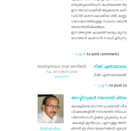
ഒതുങ്ങുമായിരുന്ന കാര്യത്തെ ആഗോള
ഈ അവസ്ഥയില്‍ ആക്കാതെ കഴിക്കാമായ
ഡിഗ്രി കരസ്ഥമാക്കിയ ശ്രീ കണ്ണന് li
ഗവേഷനത്തിലുള്ള സ്ഥാനം ഞാന്‍ പ
തരെന്ടതില്ലല്ലോ.
ഈ അടുത്ത കാലത്ത് രണ്ടും മൂന്നും
ഭാഗങ്ങള്‍ കാണാന്‍ സാധിച്ചിരുന്നു.
Log in
to post comments
Anonymous (not verified)
ദിക്ക്‌ ഏതായാലെന്ത
Tue, 2013-09-03 22:02
ദിക്ക്‌ ഏതായാലെന്ത് ,
permalink
Log in
to post co
അഡ്മിനുകൾ ദയവായി ശ്രദ്ധിക
കഥകളിയെ ഗൌരവപരമായി വീക്ഷിക
വിഷയങ്ങളിൽ സ്വതന്ത്ര നിലപാട
പ്രോത്സാഹിപ്പിക്കപ്പെടുകയും ചെയ
കഥകളി.ഇൻഫോ. എന്നുള്ള അടിസ്ഥ
Mohandas
ഞാൻ ഇവിടെ ലേഖനങ്ങൾ എഴുതുക