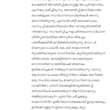
വേഷങ്ങള്‍ അവതരിപ്പിക്കാനുള്ള അപൂര്‍വഭാഗ്യം
എനിക്കു ലഭിച്ചിരുന്നു. അവതരിപ്പിക്കാറില്ലാത്ത
രംഗങ്ങളുടെ സംവിധാനസാധ്യതകള്‍ അന്നു
തോന്നിയിരുന്നു. എന്നാല്‍ ശ്രീ കലാമണ്ഡലം
വാസുപ്പിഷാരോടിയാശാന്‍റെ നേതൃത്വത്തില്‍
'തിരനോട്ടം' സംഘടിപ്പിച്ച നളചരിതരംഗസംവിധാന
ശില്‍പ്പശാലയിലെ അനുഭവം തികച്ചും
പ്രതീക്ഷയില്‍ കവിഞ്ഞതായിരുന്നു. ഡോ.പി.
വേണുഗോപാലന്‍, കെ. ബി രാജാനന്ദന്‍
തുടങ്ങിയവരുടെ സാന്നിദ്ധ്യം കൂടിയുണ്ടായിരുന്ന
ശില്‍പശാല, കഥകളിയെന്ന രംഗകലയുടെ
സൌന്ദര്യസാരത്തിലേക്ക് അനേകം
ഉള്‍ക്കാഴ്ച്ചകള്‍ നല്‍കുന്ന ഒന്നായിരുന്നു. വാസു
ആശാനെ പോലെ തീയറ്ററിന്‍റെ മര്‍മ്മം അറിഞ്ഞ
ഒരു സംവിധായകനും വേണുസാറിനെ പോലെ
വാക്കിന്‍റെ ധ്വനി തലങ്ങളില്‍ മുങ്ങിത്തപ്പി
രത്നഖനികള്‍ കണ്ടെത്തുന്ന ആസ്വാദകനും
തമ്മിലുണ്ടാകുന്ന ചൂടേറിയ ചര്‍ച്ചകളും
രാജാനന്ദിന്‍റ ഉല്‍ഗ്രഥനാത്മകമായി ഇരുവരേയും
ഉള്‍ക്കൊള്ളുന്ന ഇടപെടലുകളും മറ്റും