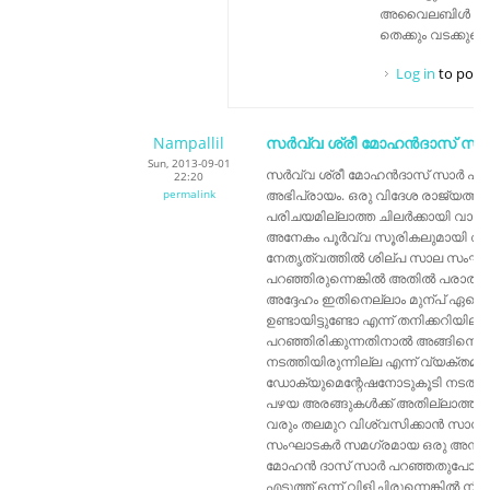
അവൈലബിൾ ആണോ
തെക്കും വടക്കുമെ
Log in
to post
Nampallil
സര്‍വ്വ ശ്രീ മോഹന്‍ദാസ്‌ സാ
Sun, 2013-09-01
സര്‍വ്വ ശ്രീ മോഹന്‍ദാസ്‌ സാര്‍ പ
22:20
permalink
അഭിപ്രായം. ഒരു വിദേശ രാജ്യത്ത് 
പരിചയമില്ലാത്ത ചിലര്‍ക്കായി വാ
അനേകം പൂര്‍വ്വ സൂരികലുമായി അരങ്
നേതൃത്വത്തില്‍ ശില്പ സാല സംഘടിപ്പ
പറഞ്ഞിരുന്നെങ്കില്‍ അതില്‍ പരാതിയ
അദ്ദേഹം ഇതിനെല്ലാം മുന്പ് ഏതെങ്
ഉണ്ടായിട്ടുണ്ടോ എന്ന് തനിക്കറിയില്
പറഞ്ഞിരിക്കുന്നതിനാല്‍ അങ്ങിന
നടത്തിയിരുന്നില്ല എന്ന് വ്യക്തമ
ഡോക്യുമെന്റേഷനോടുകൂടി നടത്തു
പഴയ അരങ്ങുകള്‍ക്ക് അതില്ലാത്ത
വരും തലമുറ വിശ്വസിക്കാന്‍ സാധ്
സംഘാടകര്‍ സമഗ്രമായ ഒരു അന്വ
മോഹന്‍ ദാസ് സാര്‍ പറഞ്ഞതുപോല
എടുത്ത് ഒന്ന് വിളിച്ചിരുന്നെങ്കില്‍ ന