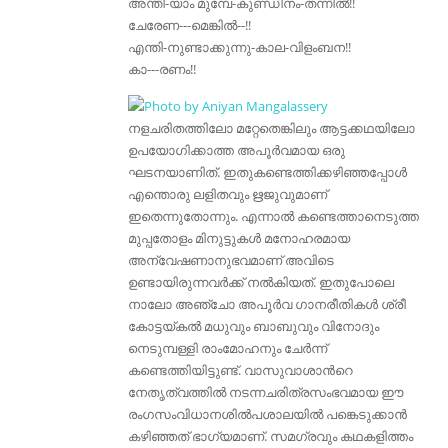
അന്തി-യാം മുമ്പേ-കുണ്ഡിനം-തന്നില്‍!!
ചേരേണ---മെങ്കില്‍--!!
എന്തി-നുണ്ടാക്കുന്നു-കാല-വിളംബന!!
കാ---രണം!!
നളചരിതത്തിലോ മറ്റേതെങ്കിലും ആട്ടക്കഥയിലോ
ഉപയോഗിക്കാത്ത അപൂര്‍വമായ ഒരു
ഘടനയാണിത്. ഇതുകണ്ടെത്തിക്കഴിഞ്ഞപ്പോള്‍
എന്തൊരു ലളിതവും ഋജുവുമാണ്‌
ഇതെന്നുതോന്നും. എന്നാല്‍ കണ്ടെത്താനെടുത്ത
മുപ്പതോളം മിനുട്ടുകള്‍ മനോഹരമായ
അന്വേഷണാനുഭവമാണ്‌ അവിടെ
ഉണ്ടായിരുന്നവര്‍ക്ക് നല്‍കിയത്. ഇതുപോലെ
നാലോ അഞ്ചോ അപൂര്‍വ ഗാനരീതികള്‍ ശ്രീ
കോട്ടയ്കല്‍ മധുവും ബാബുവും വിനോദും
നെടുമ്പള്ളി രാം‍മോഹനും ചേര്‍ന്ന്
കണ്ടെത്തിയിട്ടുണ്ട്. വാസുവാശാന്‍റെ
നേതൃത്വത്തില്‍ നടന്നചരിത്രസംഭവമായ ഈ
രംഗസംവിധാനശില്‍പശാലയില്‍ പങ്കെടുക്കാന്‍
കഴിഞ്ഞത് ഭാഗ്യമാണ്‌. സമഗ്രവും കഥകളിത്തം