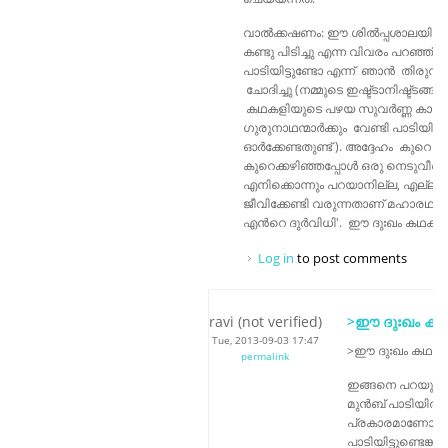
വാൽക്കഷണം: ഈ ശിൽപ്പശാലയിൽ
കണ്ടു പിടിച്ചു എന്ന വിവരം പറഞ്ഞ
പാടിയിട്ടുണ്ടോ എന്ന് ഞാൻ തിരുവല
ചോദിച്ചു (നമ്മുടെ ഇഷ്ട്ടാനിഷ്ട്ടങ്ങ
കഥകളിയുടെ പഴയ സുവർണ്ണ കാലഘട
ഗുരുനാഥന്മാർക്കും വേണ്ടി പാടിയിട്
ഓർക്കേണ്ടതുണ്ട് ). അദ്ദേഹം കുറെ നേ
കുറെക്കഴിഞ്ഞപ്പോൾ ഒരു നെടുവീർപ്പ
എനിക്കൊന്നും പറയാനില്ല, എല്ലാം
ജീവിക്കേണ്ടി വരുന്നതാണ് മഹാരഥന്മ
എൻറെ ദുർവിധി'. ഈ ദുഃഖം കഥകള
Log in
to post comments
ravi (not verified)
>ഈ ദുഃഖം കഥ
Tue, 2013-09-03 17:47
>ഈ ദുഃഖം കഥകള
permalink
ഇങ്ങനെ പറയുന്
മുൻബ് പാടിയിരു
പ്രകാരമാണോയെന്
പാടിയിട്ടുണ്ടെങ്