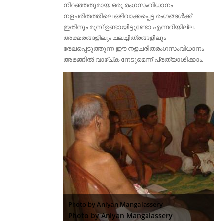
നിറഞ്ഞതുമായ ഒരു രംഗസം‍വിധാനം
നളചരിതത്തിലെ ഒഴിവാക്കപ്പെട്ട രംഗങ്ങള്‍ക്ക്
ഇതിനും മുമ്പ് ഉണ്ടായിട്ടുണ്ടോ എന്നറിയില്ല.
അക്ഷരങ്ങളിലും ചലച്ചിത്രങ്ങളിലും
രേഖപ്പെടുത്തുന്ന ഈ നളചരിതരംഗസംവിധാനം
അരങ്ങില്‍ വാഴ്ച്ക നേടുമെന്ന് പ്രത്യാശിക്കാം.
Photo by Aniyan Mangalassery
Photo by Aniyan Mangalassery