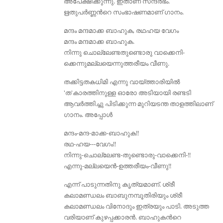
അപേക്ഷിക്കുന്നു. ഇതാണ്‌ സന്ദര്‍ഭം.
ഋതുപര്‍ണ്ണന്‍റെ സംഭാഷണമാണ്‌ ഗാനം.
മന്ദം മന്ദമാക്ക ബാഹുക, രഥഹയ വേഗം
മന്ദം മന്ദമാക്ക ബാഹുക.
നിന്നു ചൊല്ലേണ്ടതുണ്ടൊരു വാക്കെനി-
ക്കെന്നുമല്ലയെന്നുത്തരീയം വീണു.
തക്കിട്ടതകധിമി എന്നു വായ്ത്താരിയില്‍
'ത'കാരത്തിനുള്ള ഓരോ അടിയായി രണ്ടടി
ആവര്‍ത്തിച്ചു പിടിക്കുന്ന മുറിയടന്ത താളത്തിലാണ്‌
ഗാനം. അപ്പോള്‍
മന്ദം-മന്ദ-മാക്ക-ബാഹുക!!
രഥ-ഹയ---വേഗം!!
നിന്നു-ചൊല്ലേണ്ട-തുണ്ടൊരു-വാക്കെനി-!!
എന്നു-മല്ലയെന്‍-ഉത്തരീയം-വീണു!!
എന്ന് പാടുന്നതിനു കൃത്യമാണ്‌. ശ്രീ
കലാമണ്ഡലം ബാബുനമ്പൂതിരിയും ശ്രീ
കലാമണ്ഡലം വിനോദും ഇത്രയും പാടി. അടുത്ത
വരിയാണ്‌ കുഴപ്പക്കാരന്‍. ബാഹുകന്‍റെ