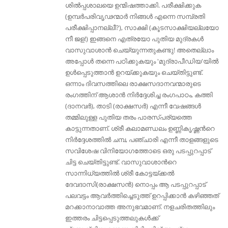
ശില്‍പ്പശാലയെ ഉന്മിഷത്താക്കി. പരീക്ഷിക്കുക
(ഉമ്പര്‍പരിവൃഢന്മാര്‍ നിങ്ങള്‍ എന്നെ സമ്പ്രതി
പരീക്ഷിപ്പാനല്ലീ?), സാക്ഷി (കൂടസാക്ഷിയല്ലയോ
നീ ജള!) ഇങ്ങനെ എത്രയോ പുതിയ മുദ്രകള്‍
വാസുവാശാന്‍ ചെയ്യുന്നതുകണ്ടു! അതെല്ലാം
അപ്പോള്‍ തന്നെ പഠിക്കുകയും 'മുദ്രാപീഡിയ'യില്‍
ഉള്‍പ്പെടുത്താന്‍ ഉറയ്ക്കുകയും ചെയ്തിട്ടുണ്ട്.
ഒന്നാം ദിവസത്തിലെ രാക്ഷസദാനവന്മാരുടെ
രംഗത്തിന്‌ ആശാന്‍ നിര്‍ദ്ദേശിച്ച രംഗപാഠം, കത്തി
(ദാനവര്‍), താടി (രാക്ഷസര്‍) എന്നീ വേഷങ്ങള്‍
തമ്മിലുള്ള പുതിയ തരം പാരസ്പര്യത്തെ
കാട്ടുന്നതാണ്‌. ശ്രീ കലാമണ്ഡലം ഉണ്ണികൃഷ്ണന്‍റെ
നിര്‍ദ്ദേശത്തില്‍ ചമ്പ, പഞ്ചാരി എന്നീ താളങ്ങളുടെ
സവിശേഷ വിനിയോഗത്തോടെ ഒരു പടപ്പുറപ്പാട്‌
ചിട്ട ചെയ്തിട്ടുണ്ട്. വാസുവാശാന്‍റെ
സാന്നിധ്യത്തില്‍ ശ്രീ കോട്ടയ്ക്കല്‍
ദേവദാസി(രാക്ഷസന്‍) നൊപ്പം ആ പടപ്പുറപ്പാട്‌
പലവട്ടം ആവര്‍ത്തിച്ചെടുത്ത് ഉറപ്പിക്കാന്‍ കഴിഞ്ഞത്
മറക്കാനാവാത്ത അനുഭവമാണ്‌. നളചരിതത്തിലും
ഇത്തരം ചിട്ടപ്പെടുത്തലുകള്‍ക്ക്‌