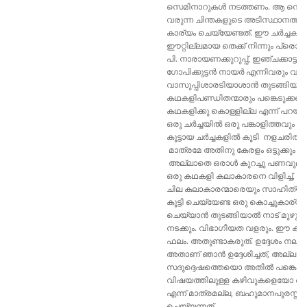
സെമിനാറുകൾ നടത്തണം. ആ സെമിന
വരുന്ന ചിന്തകളുടെ അടിസ്ഥാനത്
കാര്യം ചെയ്യേണ്ടത്. ഈ ചർച്ചക
ഈറ്റില്ലമായ തെക്ക് നിന്നും പ്രൊഫ
പി. നാരായണക്കുറുപ്പ്, ഇഞ്ചക്കാട്ടു
ഗോപിക്കുട്ടൻ നായർ എന്നിവരും വടക
വാസുപ്പിശാരടിയാശാൻ തുടങ്ങിയ നടന
കഥകളിപണ്ഡിതന്മാരും പങ്കെടുക്കട്ട
കഥകളിക്കു കൊള്ളില്ല എന്ന് പറയുന്
ഒരു ചർച്ചയിൽ ഒരു പങ്കാളിത്തവും ഉ
കൂട്ടായ ചർച്ചകളിൽ കൂടി നളചരിത പര
മാത്രമേ അതിനു കേരളം ഒട്ടുക്കും ജ
അല്ലാതെ ഒരാൾ കുറച്ചു പണവുമായി വന
ഒരു കഥകളി കലാകാരനെ വിളിച്ച്‌, അദ്ദ
ചില കലാകാരന്മാരെയും സാഹിത്യപണ
കൂട്ടി ചെയ്യേണ്ട ഒരു കൊച്ചുകാര്
ചെയ്യാൻ തുടങ്ങിയാൽ നാട് മുഴുവ
നടക്കും. വിഭാഗീയത വളരും. ഈ കഥ
ഫലം. അതുണ്ടാകരുത്. ഉദ്ദേശം നല്ല
അതാണ്‌ ഞാൻ ഉദ്ദേശിച്ചത്, അല്ലാ
സദുദ്ദെഷത്തെയൊ അതിൽ പങ്കെട
വിഷയത്തിലുള്ള കഴിവുകളെയോ ഞാ
എന്ന് മാത്രമല്ല, ബഹുമാനപുരസ്സ
ചെയ്യന്നത്.