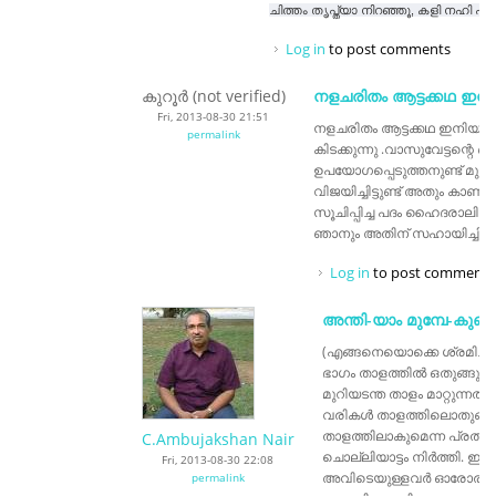
ചിത്തം തൃപ്ത്യാ നിറഞ്ഞൂ, കളി നഹി പറ
Log in
to post comments
കുറൂർ (not verified)
നളചരിതം ആട്ടക്കഥ ഇനി
Fri, 2013-08-30 21:51
നളചരിതം ആട്ടക്കഥ ഇനിയും 
permalink
കിടക്കുന്നു .വാസുവേട്ടന്റെ ബ
ഉപയോഗപ്പെടുത്തനുണ്ട് മുന്പു
വിജയിച്ചിട്ടുണ്ട് അതും കാണ
സൂചിപ്പിച്ച പദം ഹൈദരാലി താളത
ഞാനും അതിന് സഹായിച്ചിട്ടുണ
Log in
to post comments
അന്തി-യാം മുമ്പേ-കുണ്ഡ
(എങ്ങനെയൊക്കെ ശ്രമിച്ചിട്ട
ഭാഗം താളത്തില്‍ ഒതുങ്ങുന
മുറിയടന്ത താളം മാറ്റുന്നതി
വരികള്‍ താളത്തിലൊതുങ്ങി
താളത്തിലാകുമെന്ന പ്രതീക്
C.Ambujakshan Nair
ചൊല്ലിയാട്ടം നിര്‍ത്തി. ഈ 
Fri, 2013-08-30 22:08
അവിടെയുള്ളവര്‍ ഓരോരുത്
permalink