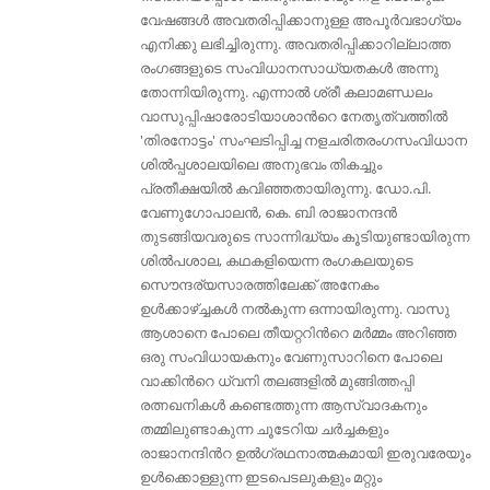
വേഷങ്ങള്‍ അവതരിപ്പിക്കാനുള്ള അപൂര്‍വഭാഗ്യം
എനിക്കു ലഭിച്ചിരുന്നു. അവതരിപ്പിക്കാറില്ലാത്ത
രംഗങ്ങളുടെ സംവിധാനസാധ്യതകള്‍ അന്നു
തോന്നിയിരുന്നു. എന്നാല്‍ ശ്രീ കലാമണ്ഡലം
വാസുപ്പിഷാരോടിയാശാന്‍റെ നേതൃത്വത്തില്‍
'തിരനോട്ടം' സംഘടിപ്പിച്ച നളചരിതരംഗസംവിധാന
ശില്‍പ്പശാലയിലെ അനുഭവം തികച്ചും
പ്രതീക്ഷയില്‍ കവിഞ്ഞതായിരുന്നു. ഡോ.പി.
വേണുഗോപാലന്‍, കെ. ബി രാജാനന്ദന്‍
തുടങ്ങിയവരുടെ സാന്നിദ്ധ്യം കൂടിയുണ്ടായിരുന്ന
ശില്‍പശാല, കഥകളിയെന്ന രംഗകലയുടെ
സൌന്ദര്യസാരത്തിലേക്ക് അനേകം
ഉള്‍ക്കാഴ്ച്ചകള്‍ നല്‍കുന്ന ഒന്നായിരുന്നു. വാസു
ആശാനെ പോലെ തീയറ്ററിന്‍റെ മര്‍മ്മം അറിഞ്ഞ
ഒരു സംവിധായകനും വേണുസാറിനെ പോലെ
വാക്കിന്‍റെ ധ്വനി തലങ്ങളില്‍ മുങ്ങിത്തപ്പി
രത്നഖനികള്‍ കണ്ടെത്തുന്ന ആസ്വാദകനും
തമ്മിലുണ്ടാകുന്ന ചൂടേറിയ ചര്‍ച്ചകളും
രാജാനന്ദിന്‍റ ഉല്‍ഗ്രഥനാത്മകമായി ഇരുവരേയും
ഉള്‍ക്കൊള്ളുന്ന ഇടപെടലുകളും മറ്റും