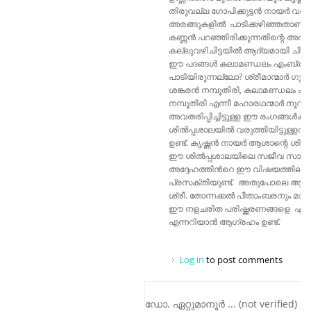
തിരുവല്ല ഗോപിക്കുട്ടൻ നായർ 
അരങ്ങുകളിൽ പാടിക്കഴിഞ്ഞതാണ്. 
കണ്ണൻ പറഞ്ഞിരിക്കുന്നതിന്റെ അർഥ
കല്ലുവഴിചിട്ടയിൽ ആദ്യമായി ചിട്ട
ഈ പദങ്ങൾ കലാമണ്ഡലം എംബ്രാന്
പാടിയിരുന്നല്ലോ? ശ്രീമാന്മാർ ഗുരു ക
ശങ്കരൻ നമ്പൂതിരി, കലാമണ്ഡലം കൃഷ്
നമ്പൂതിരി എന്നീ മഹാരഥന്മാർ നൂറ
അവതരിപ്പിച്ചിട്ടുള്ള ഈ രംഗങ്ങൾക്
ശിൽപ്പശാലയിൽ വരുത്തിയിട്ടുള്ള
ഉണ്ട്. കൃഷ്ണൻ നായർ ആശാന്റെ ശിഷ
ഈ ശിൽപ്പശാലയിലെ സജീവ സാന്നിധ
അദ്ദേഹത്തിൻറെ ഈ വിഷയത്തിലുള്
പ്രസക്തിയുണ്ട്. അതുപോലെ ആശാന
ശ്രീ. തോന്നക്കൽ പീതാംബരനും മാങ്
ഈ നളചരിത പരിഷ്ക്കരണങ്ങളെ എങ്ങ
എന്നറിയാൻ ആഗ്രഹം ഉണ്ട്.
Log in
to post comments
ഡോ. ഏറ്റുമാനൂർ ... (not verified)