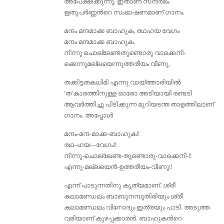
അപേക്ഷിക്കുന്നു. ഇതാണ്‌ സന്ദര്‍ഭം.
ഋതുപര്‍ണ്ണന്‍റെ സംഭാഷണമാണ്‌ ഗാനം.
മന്ദം മന്ദമാക്ക ബാഹുക, രഥഹയ വേഗം
മന്ദം മന്ദമാക്ക ബാഹുക.
നിന്നു ചൊല്ലേണ്ടതുണ്ടൊരു വാക്കെനി-
ക്കെന്നുമല്ലയെന്നുത്തരീയം വീണു.
തക്കിട്ടതകധിമി എന്നു വായ്ത്താരിയില്‍
'ത'കാരത്തിനുള്ള ഓരോ അടിയായി രണ്ടടി
ആവര്‍ത്തിച്ചു പിടിക്കുന്ന മുറിയടന്ത താളത്തിലാണ്‌
ഗാനം. അപ്പോള്‍
മന്ദം-മന്ദ-മാക്ക-ബാഹുക!!
രഥ-ഹയ---വേഗം!!
നിന്നു-ചൊല്ലേണ്ട-തുണ്ടൊരു-വാക്കെനി-!!
എന്നു-മല്ലയെന്‍-ഉത്തരീയം-വീണു!!
എന്ന് പാടുന്നതിനു കൃത്യമാണ്‌. ശ്രീ
കലാമണ്ഡലം ബാബുനമ്പൂതിരിയും ശ്രീ
കലാമണ്ഡലം വിനോദും ഇത്രയും പാടി. അടുത്ത
വരിയാണ്‌ കുഴപ്പക്കാരന്‍. ബാഹുകന്‍റെ