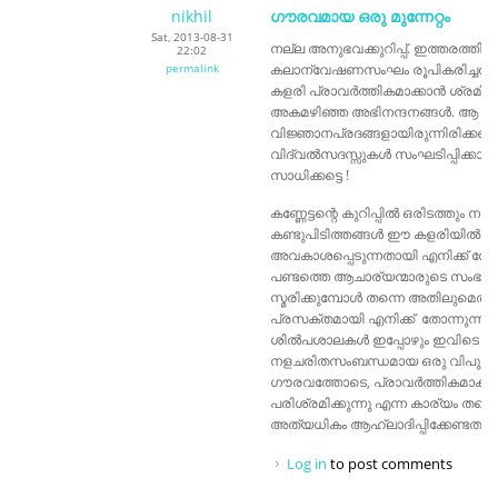
nikhil
ഗൗരവമായ ഒരു മുന്നേറ്റം
Sat, 2013-08-31
നല്ല അനുഭവക്കുറിപ്പ്. ഇത്തരത്തിലു
22:02
permalink
കലാന്വേഷണസംഘം രൂപികരിച്ചതിനു
കളരി പ്രാവർത്തികമാക്കാൻ ശ്രമിക്ക
അകമഴിഞ്ഞ അഭിനന്ദനങ്ങൾ. ആ 4
വിജ്ഞാനപ്രദങ്ങളായിരുന്നിരിക്കണം
വിദ്വൽസദസ്സുകൾ സംഘടിപ്പിക്കാൻ 
സാധിക്കട്ടെ !
കണ്ണേട്ടന്റെ കുറിപ്പിൽ ഒരിടത്തു
കണ്ടുപിടിത്തങ്ങൾ ഈ കളരിയിൽ ഉണ്
അവകാശപ്പെടുന്നതായി എനിക്ക് തോന
പണ്ടത്തെ ആചാര്യന്മാരുടെ സംഭാ
സ്മരിക്കുമ്പോൾ തന്നെ അതിലുമെ
പ്രസക്തമായി എനിക്ക് തോന്നുന്നത്
ശിൽപശാലകൾ ഇപ്പോഴും ഇവിടെ ഉണ്ടാ
നളചരിതസംബന്ധമായ ഒരു വിപുലമായ
ഗൗരവത്തോടെ, പ്രാവർത്തികമാക്
പരിശ്രമിക്കുന്നു എന്ന കാര്യം തന്
അത്യധികം ആഹ്ലാദിപ്പിക്കേണ്ടതല്ല
Log in
to post comments