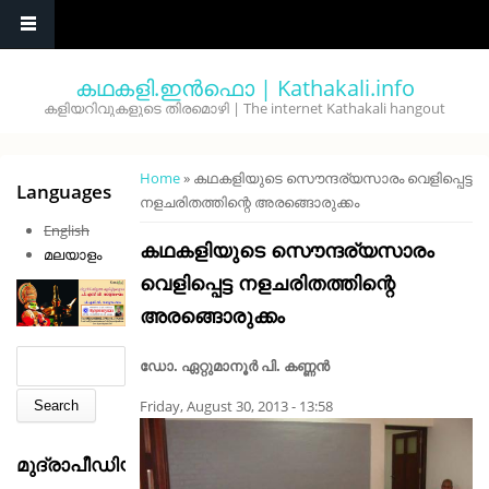
Skip to main content
കഥകളി.ഇൻഫൊ | Kathakali.info
കളിയറിവുകളുടെ തിരമൊഴി | The internet Kathakali hangout
You are here
Home
» കഥകളിയുടെ സൌന്ദര്യസാരം വെളിപ്പെട്ട
Languages
നളചരിതത്തിന്റെ അരങ്ങൊരുക്കം
English
കഥകളിയുടെ സൌന്ദര്യസാരം
മലയാളം
വെളിപ്പെട്ട നളചരിതത്തിന്റെ
അരങ്ങൊരുക്കം
Search form
Search
ഡോ. ഏറ്റുമാനൂര്‍ പി. കണ്ണന്‍
Friday, August 30, 2013 - 13:58
മുദ്രാപീഡിയ