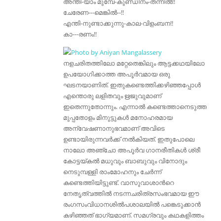
അന്തി-യാം മുമ്പേ-കുണ്ഡിനം-തന്നില്‍!!
ചേരേണ---മെങ്കില്‍--!!
എന്തി-നുണ്ടാക്കുന്നു-കാല-വിളംബന!!
കാ---രണം!!
നളചരിതത്തിലോ മറ്റേതെങ്കിലും ആട്ടക്കഥയിലോ
ഉപയോഗിക്കാത്ത അപൂര്‍വമായ ഒരു
ഘടനയാണിത്. ഇതുകണ്ടെത്തിക്കഴിഞ്ഞപ്പോള്‍
എന്തൊരു ലളിതവും ഋജുവുമാണ്‌
ഇതെന്നുതോന്നും. എന്നാല്‍ കണ്ടെത്താനെടുത്ത
മുപ്പതോളം മിനുട്ടുകള്‍ മനോഹരമായ
അന്വേഷണാനുഭവമാണ്‌ അവിടെ
ഉണ്ടായിരുന്നവര്‍ക്ക് നല്‍കിയത്. ഇതുപോലെ
നാലോ അഞ്ചോ അപൂര്‍വ ഗാനരീതികള്‍ ശ്രീ
കോട്ടയ്കല്‍ മധുവും ബാബുവും വിനോദും
നെടുമ്പള്ളി രാം‍മോഹനും ചേര്‍ന്ന്
കണ്ടെത്തിയിട്ടുണ്ട്. വാസുവാശാന്‍റെ
നേതൃത്വത്തില്‍ നടന്നചരിത്രസംഭവമായ ഈ
രംഗസംവിധാനശില്‍പശാലയില്‍ പങ്കെടുക്കാന്‍
കഴിഞ്ഞത് ഭാഗ്യമാണ്‌. സമഗ്രവും കഥകളിത്തം