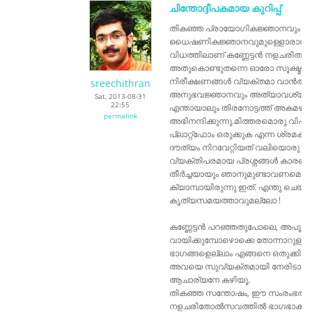
ചിന്തോദ്ദീപകമായ കുറിപ്പ്
തികഞ്ഞ പ്രായോഗികജ്ഞാനവും
ധൈഷണികജ്ഞാനവുമുള്ളൊരാൾക്കു 
വിധത്തിലാണ് കണ്ണേട്ടൻ നളചരിതത്തെ
അതുകൊണ്ടുതന്നെ ഓരോ സൂക്ഷ്മാംശ
നിരീക്ഷണങ്ങൾ വ്യക്തമാ വാൻഅതാ
sreechithran
അനുഭവജ്ഞാനവും അത്യാവശ്യമാ
Sat, 2013-08-31
22:55
എന്തായാലും തിരനോട്ടത്ത് അകമഴിഞ
permalink
അഭിനന്ദിക്കുന്നു.മിത്തരമൊരു വിപ
പ്ലാറ്റ്‌ഫോം ഒരുക്കുക എന്ന ശ്രമ
ദൗത്യം നിറവേറ്റിയത് വലിയൊരു കാര്
വ്യക്തിപരമായ പ്രശ്നങ്ങൾ കാരണം എ
തീർച്ചയായും ഞാനുമുണ്ടാവണമെന്ന
ക്യാമ്പായിരുന്നു ഇത്. എന്തു ചെയ്യാം,
കൃത്യസമയത്താവുമല്ലോ !
കണ്ണേട്ടൻ പറഞ്ഞതുപോലെ, അപൂർ
വായിക്കുമ്പോഴൊക്കെ തോന്നാറു
ഭാഗങ്ങളെല്ലാം എങ്ങനെ ഒതുക്കിപ്
അവയെ സുവ്യക്തമായി നേരിടാൻ
ആചാര്യനേ കഴിയൂ.
തികഞ്ഞ സന്തോഷം, ഈ സംരംഭത്തിലു
നളചരിതോൽസവത്തിൽ ഭാഗഭാക്കാവ