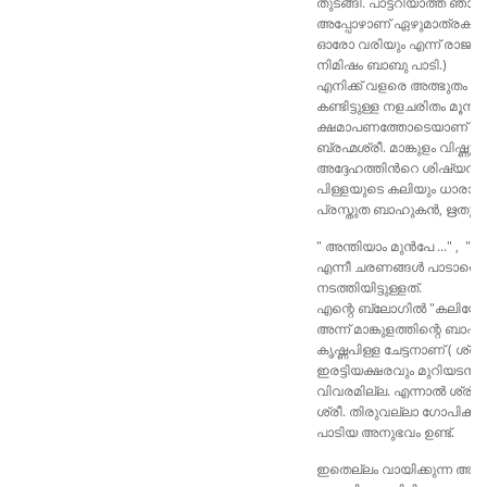
തുടങ്ങി. പാട്ടറിയാത്ത ഞാന
അപ്പോഴാണ്‌ ഏഴുമാത്രകള
ഓരോ വരിയും എന്ന് രാജാനന്ദന
നിമിഷം ബാബു പാടി.)
എനിക്ക് വളരെ അത്ഭുതം തോന
കണ്ടിട്ടുള്ള നളചരിതം മൂന
ക്ഷമാപണത്തോടെയാണ് അവസാന
ബ്രഹ്മശ്രീ. മാങ്കുളം വിഷ്
അദ്ദേഹത്തിൻറെ ശിഷ്യൻ ശ
പിള്ളയുടെ കലിയും ധാരാളം ക
പ്രസ്തുത ബാഹുകൻ, ഋതുപർ
" അന്തിയാം മുൻപേ ..." , 
എന്നീ ചരണങ്ങൾ പാടാത
നടത്തിയിട്ടുള്ളത്.
എന്റെ ബ്ലോഗിൽ "കലിയോട്ടം" 
അന്ന് മാങ്കുളത്തിന്റെ ബാഹ
കൃഷ്ണപിള്ള ചേട്ടനാണ് ( ശ്രീ
ഇരട്ടിയക്ഷരവും മുറിയടന്തയ
വിവരമില്ല. എന്നാൽ ശ്രീ. ന
ശ്രീ. തിരുവല്ലാ ഗോപിക്ക
പാടിയ അനുഭവം ഉണ്ട്.
ഇതെല്ലം വായിക്കുന്ന അന