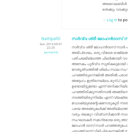
അവൈലബിൾ ആണോ
തെക്കും വടക്കുമെ
Log in
to post
Nampallil
സര്‍വ്വ ശ്രീ മോഹന്‍ദാസ്‌ സാ
Sun, 2013-09-01
സര്‍വ്വ ശ്രീ മോഹന്‍ദാസ്‌ സാര്‍ പ
22:20
permalink
അഭിപ്രായം. ഒരു വിദേശ രാജ്യത്ത് 
പരിചയമില്ലാത്ത ചിലര്‍ക്കായി വാ
അനേകം പൂര്‍വ്വ സൂരികലുമായി അരങ്
നേതൃത്വത്തില്‍ ശില്പ സാല സംഘടിപ്പ
പറഞ്ഞിരുന്നെങ്കില്‍ അതില്‍ പരാതിയ
അദ്ദേഹം ഇതിനെല്ലാം മുന്പ് ഏതെങ്
ഉണ്ടായിട്ടുണ്ടോ എന്ന് തനിക്കറിയില്
പറഞ്ഞിരിക്കുന്നതിനാല്‍ അങ്ങിന
നടത്തിയിരുന്നില്ല എന്ന് വ്യക്തമ
ഡോക്യുമെന്റേഷനോടുകൂടി നടത്തു
പഴയ അരങ്ങുകള്‍ക്ക് അതില്ലാത്ത
വരും തലമുറ വിശ്വസിക്കാന്‍ സാധ്
സംഘാടകര്‍ സമഗ്രമായ ഒരു അന്വ
മോഹന്‍ ദാസ് സാര്‍ പറഞ്ഞതുപോല
എടുത്ത് ഒന്ന് വിളിച്ചിരുന്നെങ്കില്‍ ന