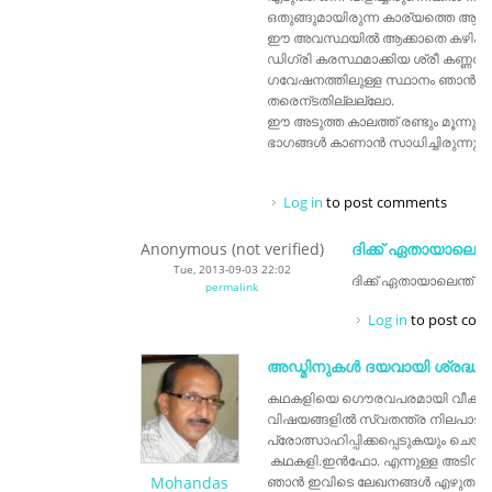
ഒതുങ്ങുമായിരുന്ന കാര്യത്തെ ആഗോള
ഈ അവസ്ഥയില്‍ ആക്കാതെ കഴിക്കാമായ
ഡിഗ്രി കരസ്ഥമാക്കിയ ശ്രീ കണ്ണന് li
ഗവേഷനത്തിലുള്ള സ്ഥാനം ഞാന്‍ പ
തരെന്ടതില്ലല്ലോ.
ഈ അടുത്ത കാലത്ത് രണ്ടും മൂന്നും
ഭാഗങ്ങള്‍ കാണാന്‍ സാധിച്ചിരുന്നു.
Log in
to post comments
Anonymous (not verified)
ദിക്ക്‌ ഏതായാലെന്ത
Tue, 2013-09-03 22:02
ദിക്ക്‌ ഏതായാലെന്ത് ,
permalink
Log in
to post co
അഡ്മിനുകൾ ദയവായി ശ്രദ്ധിക
കഥകളിയെ ഗൌരവപരമായി വീക്ഷിക
വിഷയങ്ങളിൽ സ്വതന്ത്ര നിലപാട
പ്രോത്സാഹിപ്പിക്കപ്പെടുകയും ചെയ
കഥകളി.ഇൻഫോ. എന്നുള്ള അടിസ്ഥ
Mohandas
ഞാൻ ഇവിടെ ലേഖനങ്ങൾ എഴുതുക