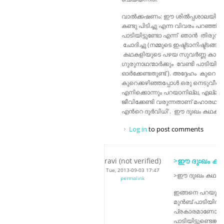
വാൽക്കഷണം: ഈ ശിൽപ്പശാലയിൽ
കണ്ടു പിടിച്ചു എന്ന വിവരം പറഞ്ഞ
പാടിയിട്ടുണ്ടോ എന്ന് ഞാൻ തിരുവല
ചോദിച്ചു (നമ്മുടെ ഇഷ്ട്ടാനിഷ്ട്ടങ്ങ
കഥകളിയുടെ പഴയ സുവർണ്ണ കാലഘട
ഗുരുനാഥന്മാർക്കും വേണ്ടി പാടിയിട്
ഓർക്കേണ്ടതുണ്ട് ). അദ്ദേഹം കുറെ നേ
കുറെക്കഴിഞ്ഞപ്പോൾ ഒരു നെടുവീർപ്പ
എനിക്കൊന്നും പറയാനില്ല, എല്ലാം
ജീവിക്കേണ്ടി വരുന്നതാണ് മഹാരഥന്മ
എൻറെ ദുർവിധി'. ഈ ദുഃഖം കഥകള
Log in
to post comments
ravi (not verified)
>ഈ ദുഃഖം കഥ
Tue, 2013-09-03 17:47
>ഈ ദുഃഖം കഥകള
permalink
ഇങ്ങനെ പറയുന്
മുൻബ് പാടിയിരു
പ്രകാരമാണോയെന്
പാടിയിട്ടുണ്ടെങ്