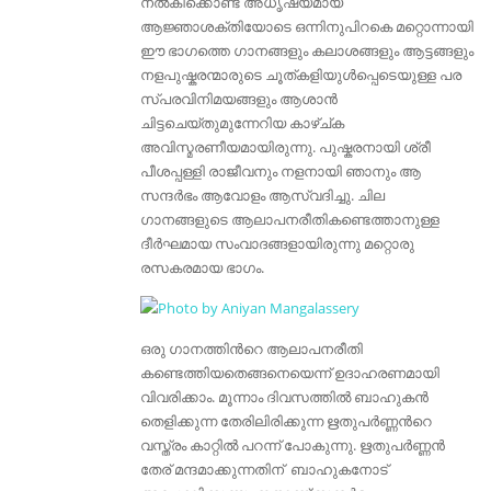
നല്‍കിക്കൊണ്ട് അധൃഷ്യമായ
ആജ്ഞാശക്തിയോടെ ഒന്നിനുപിറകെ മറ്റൊന്നായി
ഈ ഭാഗത്തെ ഗാനങ്ങളും കലാശങ്ങളും ആട്ടങ്ങളും
നളപുഷ്കരന്മാരുടെ ചൂത്കളിയുള്‍പ്പെടെയുള്ള പര
‍സ്പരവിനിമയങ്ങളും ആശാന്‍
ചിട്ടചെയ്തുമുന്നേറിയ കാഴ്ച്ക
അവിസ്മരണീയമായിരുന്നു. പുഷ്കരനായി ശ്രീ
പീശപ്പള്ളി രാജീവനും നളനായി ഞാനും ആ
സന്ദര്‍ഭം ആവോളം ആസ്വദിച്ചു. ചില
ഗാനങ്ങളുടെ ആലാപനരീതികണ്ടെത്താനുള്ള
ദീര്‍ഘമായ സംവാദങ്ങളായിരുന്നു മറ്റൊരു
രസകരമായ ഭാഗം.
ഒരു ഗാനത്തിന്‍റെ ആലാപനരീതി
കണ്ടെത്തിയതെങ്ങനെയെന്ന് ഉദാഹരണമായി
വിവരിക്കാം. മൂന്നാം ദിവസത്തില്‍ ബാഹുകന്‍
തെളിക്കുന്ന തേരിലി‍രിക്കുന്ന ഋതുപര്‍ണ്ണന്‍റെ
വസ്ത്രം കാറ്റില്‍ പറന്ന് പോകുന്നു. ഋതുപര്‍ണ്ണന്‍
തേര്‌ മന്ദമാക്കുന്നതിന്‌ ബാഹുകനോട്