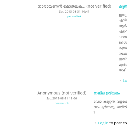
നാരായണന്‍ മൊതലക... (not verified)
കുഞ്ച
Sat, 2013-08-31 10:41
ഇതുവര
permalink
എവിടെയ
ആര്‍ക്
എന്നൊന്
പറഞ്ഞത
ശൈലിയി
കുഞ്ചു
നടക്കാ
ഇത്? ത
മുന്‍ക
അഭിനന്
Log 
Anonymous (not verified)
നല്ല ഉദ്യമം
Sat, 2013-08-31 18:06
ഡോ. കണ്ണൻ, വളരെ നല
permalink
സംപൂർണരൂപത്തിൽ dvd
?
Log in
to post co