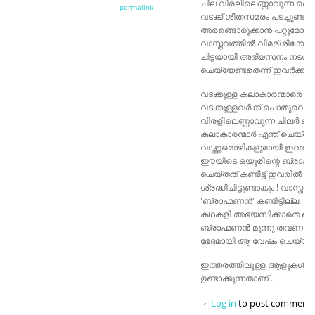
ചില വിരലിലെണ്ണാവുന്ന തെക്
permalink
വടക്ക് ശീതസമരം പടച്ചുണ്ടാക്കി
അരങ്ങൊരുക്കാൻ പറ്റുമോ എന്
വാസ്തവത്തിൽ വിമര്ശിക്കേണ്ടി
ചിട്ടയായി അഭ്യസനം നടത്
ചെയ്യേണ്ടതെന്ന് ഇവർക്ക് ഇനി
വടക്കുള്ള കലാകാരന്മാരെ വേ
വടക്കുള്ളവർക്ക് പൊതുവെ 
വിരളിലെണ്ണാവുന്ന ചിലർ തെക
കലാകാരന്മാർ എന്ത് ചെയ്ത
വാഴ്ത്തുമൊഴികളുമായി ഇറങ്
ഈയിടെ ഒയൂരിന്റെ ബ്രാഹ്മണൻ 
ചെയ്തത് കണ്ടിട്ട് ഇവരിൽ ചി
ശ്രദ്ധിചിട്ടുണ്ടാകും ! വാസ
'ബ്രാഹ്മണൻ' കണ്ടിട്ടില്ല.
കഥകളി അഭ്യസിക്കാതെ വെറ
ബ്രാഹ്മണൻ മൂന്നു തവണ കണ്
ഭേദമായി ആ വേഷം ചെയ്യാൻ പ
ഇത്തരത്തിലുള്ള ആളുകൾ വെ
ഉണ്ടാക്കുന്നതാണ് .
Log in
to post comment