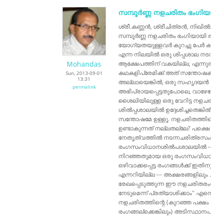
സമ്പൂർണ്ണ നളചരിതം ഭംഗിയായ
ശ്രീ.കണ്ണൻ, ശ്രീചിത്രൻ, നിഖിൽ: വ
സമ്പൂർണ്ണ നളചരിതം ഭംഗിയായി അവത
യോഗ്യതയുള്ളവർ കുറച്ചു പേർ കൂടി 
എന്ന നിലയിൽ ഒരു ശിപ്പശാല നടത്
Mohandas
ആക്ഷേപത്തിന് വകയില്ല, എന്നുത
കഥകളിപ്രേമിക്ക് അത് സന്തോഷകര
Sun, 2013-09-01
13:31
അല്ലായെങ്കിൽ, ഒരു സഹൃദയൻ ഫേ
permalink
അഭിപ്രായപ്പെട്ടതുപോലെ, വാഴേങ്
ശൈലിയിലുള്ള ഒരു വേറിട്ട നളചരിത
ശിൽപ്പശാലയിൽ ഉദ്ദേശിച്ചതെങ്കിൽ 
സന്തോഷമേ ഉള്ളൂ. നളചരിതത്തിന്റെ
ഉണ്ടാകുന്നത് നല്ലതല്ലേ? പക്ഷെ '
നേതൃത്വത്തില്‍ നടന്നചരിത്രസ
രംഗസംവിധാനശില്‍പശാലയില്‍ ----
നിറഞ്ഞതുമായ ഒരു രംഗസം‍വിധാന
ഒഴിവാക്കപ്പെട്ട രംഗങ്ങള്‍ക്ക് ഇതിനും മ
എന്നറിയില്ല --- അക്ഷരങ്ങളിലും ചലച
രേഖപ്പെടുത്തുന്ന ഈ നളചരിതരംഗസ
നേടുമെന്ന് പ്രത്യാശിക്കാം'' എന്
നളചരിതത്തിന്റെ (കുറഞ്ഞ പക്ഷം അ
രംഗങ്ങല്ക്കെങ്കിലും) അടിസ്ഥാന