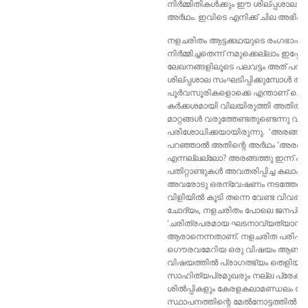
നിർമ്മിതികൾക്കും ഈ ശില്പ്പശാല 
അർഥം. ഇവിടെ എനിക്ക് ചില അഭിപ്
നളചരിതം ആട്ടക്കഥയുടെ രംഗഭാഷ
നിർമ്മിച്ചതെന്ന് നമുക്കെല്ലാം ഇപ
ലേഖനങ്ങളിലൂടെ പലവട്ടം അത് പറഞ്ഞിട
ശില്പ്പശാല സംഘടിപ്പിക്കുമ്പോൾ ആ
പൂർവസൂരികളൊക്കെ എന്താണ് ചെയ്തു 
കർക്കശമായി വിലയിരുത്തി അതിൽ
മാറ്റങ്ങൾ വരുത്തേണ്ടതുണ്ടെന്നു വസ്ത
പരിശോധിക്കയായിരുന്നു. 'അരങ്ങിൽ
പറഞ്ഞാൽ അതിന്റെ അർഥം 'അരങ്ങിൽ 
എന്നല്ലല്ലോ? അരങ്ങത്തു ഇന്ന് പ
പതിറ്റാണ്ടുകൾ അവതരിപ്പിച്ച കലാകാരന്മ
അവരോടു ഒരന്വേഷണം നടത്തേണ്ടിയ
വിളിയിൽ കൂടി തന്നെ വേണ്ട വിവരങ്ങ
ചോദ്യം, നളചരിതം പോലെ ജനപ്രിയ
'ചരിത്രപരമായ ഘടനാവ്യത്യാസം' ഉ
ആരാനെന്നതാണ്. നളചരിത പരിഷ്ക്
ഗൌരവമേറിയ ഒരു വിഷയം ആണ് ഉദ
വിഷയത്തിൽ പ്രാഗത്ഭ്യം തെളിയിച്ചി
സാഹിത്യപ്രമുഖരും നല്ല പ്രേക്ഷക
ശിൽപ്പികളും കേരളകലാമണ്ഡലം പോലെ
സ്ഥാപനത്തിന്റെ മേൽനോട്ടത്തിൽ ദി