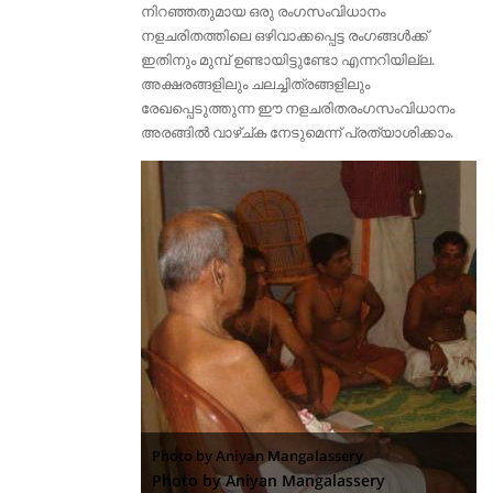
നിറഞ്ഞതുമായ ഒരു രംഗസം‍വിധാനം
നളചരിതത്തിലെ ഒഴിവാക്കപ്പെട്ട രംഗങ്ങള്‍ക്ക്
ഇതിനും മുമ്പ് ഉണ്ടായിട്ടുണ്ടോ എന്നറിയില്ല.
അക്ഷരങ്ങളിലും ചലച്ചിത്രങ്ങളിലും
രേഖപ്പെടുത്തുന്ന ഈ നളചരിതരംഗസംവിധാനം
അരങ്ങില്‍ വാഴ്ച്ക നേടുമെന്ന് പ്രത്യാശിക്കാം.
Photo by Aniyan Mangalassery
Photo by Aniyan Mangalassery