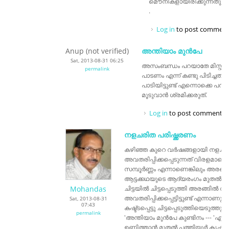
മൌനികളായിരിക്കുന്നതു ക
.
Log in
to post comment
Anup (not verified)
അന്തിയാം മുൻപേ
Sat, 2013-08-31 06:25
അസംബന്ധം പറയാതേ മിസ്റ്റർ
permalink
പാടണം എന്ന് കണ്ടു പിടിച്ചത
പാടിയിട്ടുണ്ട് എന്നൊക്കെ പ
മൂടുവാൻ ശ്രമിക്കരുത്.
Log in
to post comments
നളചരിത പരിഷ്ക്കരണം
കഴിഞ്ഞ കുറെ വർഷങ്ങളായി നളചരിത
അവതരിപ്പിക്കപ്പെടുന്നത് വിരളമാനെ
സമ്പൂർണ്ണം എന്നാണെങ്കിലും അരങ്
ആട്ടക്കഥയുടെ ആദ്യരംഗം മുതൽ
Mohandas
ചിട്ടയിൽ ചിട്ടപ്പെടുത്തി അരങ്ങിൽ 
അവതരിപ്പിക്കപ്പെട്ടിട്ടുണ്ട് എന്നാണ
Sat, 2013-08-31
07:43
കഷ്ട്ടപ്പെട്ടു ചിട്ടപ്പെടുത്തിയെടുത്
permalink
'അന്തിയാം മുൻപേ കുണ്ടിനം --- 'എ
ഉണ്ണിത്താൻ മുതൽ പത്തിയൂർ കൃഷ്ണപിള