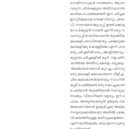
സെമിനാറുകൾ നടത്തണം. ആ സെമിന
വരുന്ന ചിന്തകളുടെ അടിസ്ഥാനത്
കാര്യം ചെയ്യേണ്ടത്. ഈ ചർച്ചക
ഈറ്റില്ലമായ തെക്ക് നിന്നും പ്രൊഫ
പി. നാരായണക്കുറുപ്പ്, ഇഞ്ചക്കാട്ടു
ഗോപിക്കുട്ടൻ നായർ എന്നിവരും വടക
വാസുപ്പിശാരടിയാശാൻ തുടങ്ങിയ നടന
കഥകളിപണ്ഡിതന്മാരും പങ്കെടുക്കട്ട
കഥകളിക്കു കൊള്ളില്ല എന്ന് പറയുന്
ഒരു ചർച്ചയിൽ ഒരു പങ്കാളിത്തവും ഉ
കൂട്ടായ ചർച്ചകളിൽ കൂടി നളചരിത പര
മാത്രമേ അതിനു കേരളം ഒട്ടുക്കും ജ
അല്ലാതെ ഒരാൾ കുറച്ചു പണവുമായി വന
ഒരു കഥകളി കലാകാരനെ വിളിച്ച്‌, അദ്ദ
ചില കലാകാരന്മാരെയും സാഹിത്യപണ
കൂട്ടി ചെയ്യേണ്ട ഒരു കൊച്ചുകാര്
ചെയ്യാൻ തുടങ്ങിയാൽ നാട് മുഴുവ
നടക്കും. വിഭാഗീയത വളരും. ഈ കഥ
ഫലം. അതുണ്ടാകരുത്. ഉദ്ദേശം നല്ല
അതാണ്‌ ഞാൻ ഉദ്ദേശിച്ചത്, അല്ലാ
സദുദ്ദെഷത്തെയൊ അതിൽ പങ്കെട
വിഷയത്തിലുള്ള കഴിവുകളെയോ ഞാ
എന്ന് മാത്രമല്ല, ബഹുമാനപുരസ്സ
ചെയ്യന്നത്.