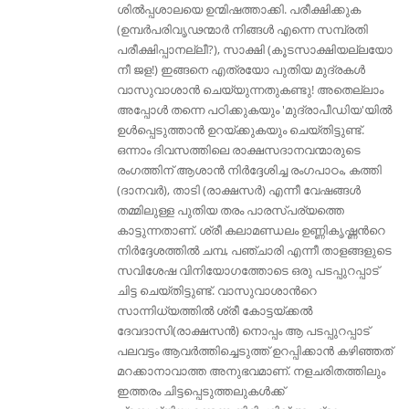
ശില്‍പ്പശാലയെ ഉന്മിഷത്താക്കി. പരീക്ഷിക്കുക
(ഉമ്പര്‍പരിവൃഢന്മാര്‍ നിങ്ങള്‍ എന്നെ സമ്പ്രതി
പരീക്ഷിപ്പാനല്ലീ?), സാക്ഷി (കൂടസാക്ഷിയല്ലയോ
നീ ജള!) ഇങ്ങനെ എത്രയോ പുതിയ മുദ്രകള്‍
വാസുവാശാന്‍ ചെയ്യുന്നതുകണ്ടു! അതെല്ലാം
അപ്പോള്‍ തന്നെ പഠിക്കുകയും 'മുദ്രാപീഡിയ'യില്‍
ഉള്‍പ്പെടുത്താന്‍ ഉറയ്ക്കുകയും ചെയ്തിട്ടുണ്ട്.
ഒന്നാം ദിവസത്തിലെ രാക്ഷസദാനവന്മാരുടെ
രംഗത്തിന്‌ ആശാന്‍ നിര്‍ദ്ദേശിച്ച രംഗപാഠം, കത്തി
(ദാനവര്‍), താടി (രാക്ഷസര്‍) എന്നീ വേഷങ്ങള്‍
തമ്മിലുള്ള പുതിയ തരം പാരസ്പര്യത്തെ
കാട്ടുന്നതാണ്‌. ശ്രീ കലാമണ്ഡലം ഉണ്ണികൃഷ്ണന്‍റെ
നിര്‍ദ്ദേശത്തില്‍ ചമ്പ, പഞ്ചാരി എന്നീ താളങ്ങളുടെ
സവിശേഷ വിനിയോഗത്തോടെ ഒരു പടപ്പുറപ്പാട്‌
ചിട്ട ചെയ്തിട്ടുണ്ട്. വാസുവാശാന്‍റെ
സാന്നിധ്യത്തില്‍ ശ്രീ കോട്ടയ്ക്കല്‍
ദേവദാസി(രാക്ഷസന്‍) നൊപ്പം ആ പടപ്പുറപ്പാട്‌
പലവട്ടം ആവര്‍ത്തിച്ചെടുത്ത് ഉറപ്പിക്കാന്‍ കഴിഞ്ഞത്
മറക്കാനാവാത്ത അനുഭവമാണ്‌. നളചരിതത്തിലും
ഇത്തരം ചിട്ടപ്പെടുത്തലുകള്‍ക്ക്‌