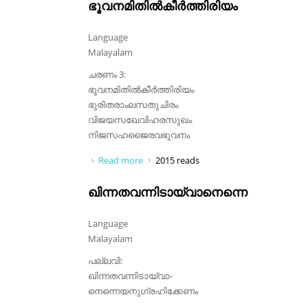
ഭൂവനമിതിൽകീർത്തിരിയം
Language
Malayalam
ചരണം 3:
ഭൂവനമിതിൽകീർത്തിരിയം
ഭുരിതരാംലസതുചിരം
വിജയസഖേവിഹരസുഖം
നിജസഹജൈരവഭുവനം
Read more
about ഭൂവനമിതിൽകീർത്തിരിയം
2015 reads
ഖിന്നതവന്നിടായ്‌വാനെന്നെ
Language
Malayalam
പല്ലവി:
ഖിന്നതവന്നിടായ്‌വാ-
നെന്നെയനുഗ്രഹിക്കേണം