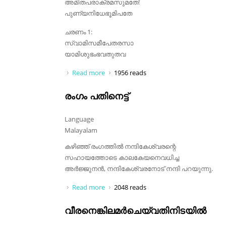
അമിതപരാക്രമസുമതേ!
പുണ്യനിധേഭൂമിപതേ
ചരണം 1:
സ്വാമിസമീപേതരസാ
യാമിശുഭംഭവതുതവ
Read more
about അമിതപരാക്രമസുമതേ!
1956 reads
രംഗം പതിനെട്ട്
Language
Malayalam
കഴിഞ്ഞ് രംഗത്തിൽ നന്ദികേശ്വരന്റെ
സഹായത്തോടെ കാലകേയനെവധിച്ച
അർജ്ജുനൻ, നന്ദികേശ്വരനോട് നന്ദി പറയുന്നു.
Read more
about രംഗം പതിനെട്ട്
2048 reads
വീരനെങ്കിലമർചെയ്‌വതിനിടയിൽ