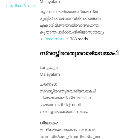
Malayalam
മുദ്രാപീഡിയ
കൃതാന്തശത്രോരഥകിങ്കരസ്യ
മുഷ്ടിപ്രഹാരേണവിഭിന്നഗാത്രാഃ
ഏകാരിമിത്രത്വമിവോദ്വഹന്തഃ
കൃതാന്തപാര്‍ശ്വംദിതിജാസമേയും
Read more
about കൃതാന്തശത്രോരഥകിങ്കരസ്യ
788 reads
സ്വസ്തിഭവതുതവാദ്യവയമപി
Language
Malayalam
ചരണം 3:
സ്വസ്തിഭവതുതവാദ്യവയമപി
ചിത്തശോകവിഹീനരായിഹ
പത്തനേകദിചിദ്ദിനാനി
വസിച്ചുപോകയഥാസുഖം
ശ്ലോകം:
മാനിതോമരവരേണപാണ്ഡവഃ
കാനിചിൽഖലുദിനാനിതൽപുരേ