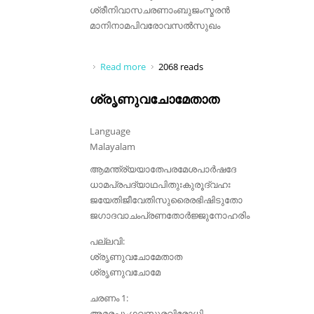
ശ്രീനിവാസചരണാംബുജംസ്മരൻ
മാനിനാമപിവരോവസൽസുഖം
Read more
about സ്വസ്തിഭവതുതവാദ്യവയമപി
2068 reads
ശ്രൃണുവചോമേതാത
Language
Malayalam
ആമന്ത്ര്യയാതേപരമേശപാർഷദേ
ധാമപ്രപദ്യാഥപിതുഃകുരൂദ്വഹഃ
ജയേതിജീവേതിസുരൈരഭിഷിടുതോ
ജഗാദവാചംപ്രണതോർജ്ജുനോഹരിം
പല്ലവി:
ശ്രൃണുവചോമേതാത
ശ്രൃണുവചോമേ
ചരണം 1:
അമരപുംഗവസുരവിരോധി-