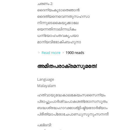
ചരണം 2:
ദൈന്യംകൂടാതെഞാൻ
ദൈത്യനെവെന്നതുസഹസാ
നിന്നുടെകൈയൂക്കാലേ
യെന്നതിനാലിന്നധികം
ധന്യോഹംതവകൃപയാ
മാന്യവിഭോകിംബഹുനാ
Read more
about ഖിന്നതവന്നിടായ്‌വാനെന്നെ
1900 reads
അമിതപരാക്രമസുമതേ!
Language
Malayalam
ഹത്വായുദ്ധേകാലകേയംസസൈന്യം
പ്രാപ്തുംപാർശ്വംപാകശത്രോഃസസൂതം
ബദ്ധശ്രദ്ധംഗാഢമാശ്ളിഷ്ട്യദോർഭ്യാം
പ്രീത്യാപ്രോചേപാണ്ഡുസൂനുംസനന്ദീ
പല്ലവി: