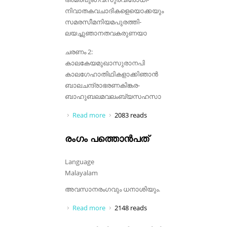
നിവാതകവചാദികളെയൊക്കയും
സമരസീമനിയമപുരത്തി-
ലയച്ചുഞാനതവകരുണയാ
ചരണം 2:
കാലകേയമുഖാസുരാനപി
കാലഗേഹാതിഥികളാക്കിഞാൻ
ബാലചന്ദ്രാഭരണകിങ്കര-
ബാഹുബലമവലംബ്യസഹസാ
Read more
about ശ്രൃണുവചോമേതാത
2083 reads
രംഗം പത്തൊൻപത്
Language
Malayalam
അവസാനരംഗവും ധനാശിയും.
Read more
about രംഗം പത്തൊൻപത്
2148 reads