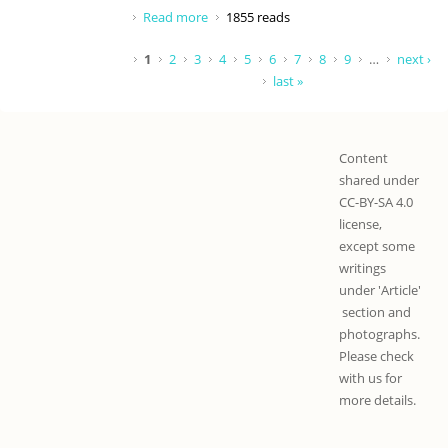
Read more
about ദാനവാടവി
1855 reads
Pages
1
2
3
4
5
6
7
8
9
…
next ›
last »
Content
shared under
CC-BY-SA 4.0
license,
except some
writings
under 'Article'
section and
photographs.
Please check
with us for
more details.