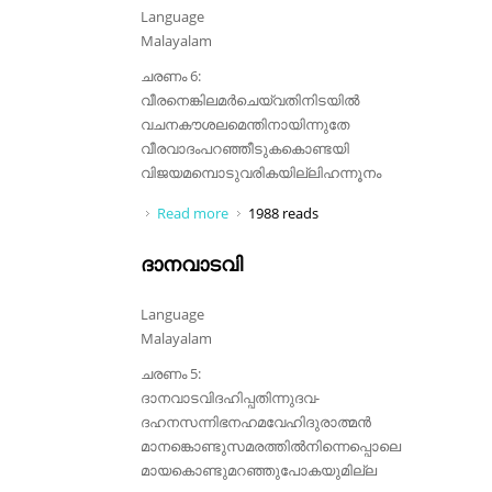
Language
Malayalam
ചരണം 6:
വീരനെങ്കിലമർചെയ്‌വതിനിടയിൽ
വചനകൗശലമെന്തിനായിന്നുതേ
വീരവാദംപറഞ്ഞീടുകകൊണ്ടയി
വിജയമമ്പൊടുവരികയില്ലിഹന്നൂനം
Read more
about വീരനെങ്കിലമർചെയ്‌വതിനിടയിൽ
1988 reads
ദാനവാടവി
Language
Malayalam
ചരണം 5:
ദാനവാടവിദഹിപ്പതിന്നുദവ-
ദഹനസന്നിഭനഹമവേഹിദുരാത്മൻ
മാനങ്കൊണ്ടുസമരത്തിൽനിന്നെപ്പൊലെ
മായകൊണ്ടുമറഞ്ഞുപോകയുമില്ല